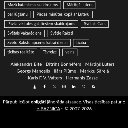
Mazā katehisma skaidrojums
Mārtiņš Luters
par lūgšanu
Piecas minūtes kopā ar Luteru
Pāvila vēstules galatiešiem skaidrojums
Svētais Gars
Svētais Vakarēdiens
Svētie Raksti
Svēto Rakstu apceres katrai dienai
ticība
ticības realitāte
Tēvreize
velns
Aleksandrs Bite
Dītrihs Bonhēfers
Mārtiņš Luters
Georgs Mancelis
Ilārs Plūme
Markku Särelä
Karls F. V. Valters
Hermanis Zasse
Draugiem
Facebook
Twitter
Instagram
LinkedIn
whatsapp
RSS
Pārpublicējot
obligāti
jānorāda atsauce. Visas tiesības patur
::
e-BAZNICA
::
© 2007-2026