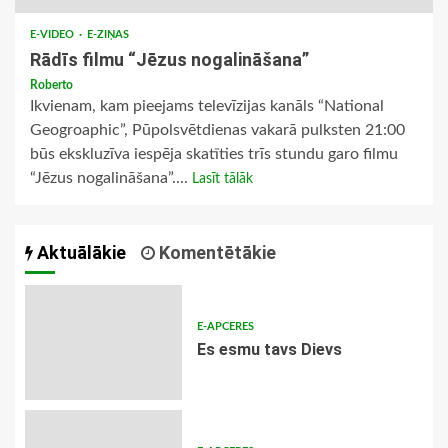
E-VIDEO
E-ZIŅAS
Rādīs filmu “Jēzus nogalināšana”
Roberto
Ikvienam, kam pieejams televīzijas kanāls “National
Geogroaphic”, Pūpolsvētdienas vakarā pulksten 21:00
būs ekskluzīva iespēja skatīties trīs stundu garo filmu
“Jēzus nogalināšana”....
Lasīt tālāk
Aktuālākie
Komentētākie
E-APCERES
Es esmu tavs Dievs