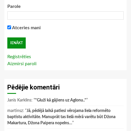
Parole
Atceries mani
Reģistrēties
Aizmirsi paroli
Pēdējie komentāri
Janis Karklins
: “
"Gluži kā gājiens uz Aglonu.."
”
martinsz
: “
Jā, pēdējā laikā patiesi vērojama liela reformēto
baptistu aktivitāte. Manuprāt tas lielā mērā varētu būt Džona
Makartura, Džona Paipera nopelns…
”