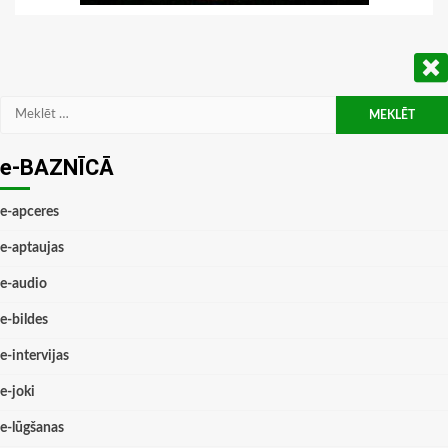
Meklēt:
e-BAZNĪCĀ
e-apceres
e-aptaujas
e-audio
e-bildes
e-intervijas
e-joki
e-lūgšanas