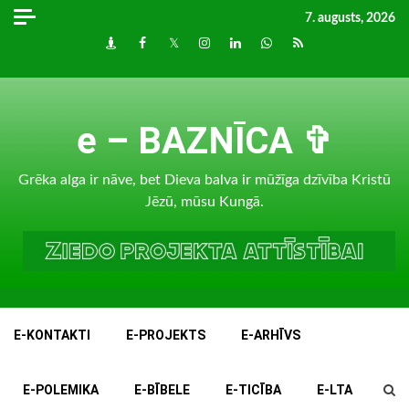
Skip
7. augusts, 2026
to
Draugiem
Facebook
Twitter
Instagram
LinkedIn
whatsapp
RSS
content
e – BAZNĪCA ✞
Grēka alga ir nāve, bet Dieva balva ir mūžīga dzīvība Kristū
Jēzū, mūsu Kungā.
E-KONTAKTI
E-PROJEKTS
E-ARHĪVS
E-POLEMIKA
E-BĪBELE
E-TICĪBA
E-LTA