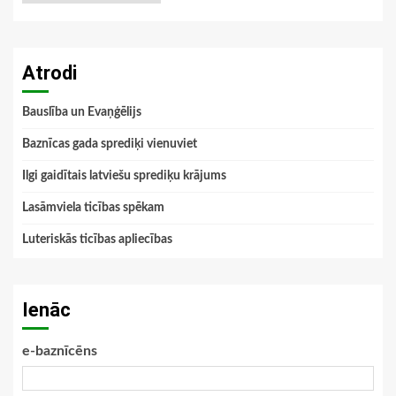
Atrodi
Bauslība un Evaņģēlijs
Baznīcas gada sprediķi vienuviet
Ilgi gaidītais latviešu sprediķu krājums
Lasāmviela ticības spēkam
Luteriskās ticības apliecības
Ienāc
e-baznīcēns