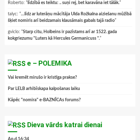
Roberto
: “
līdzībā es teiktu: .. suņi rej, bet karavāna iet tālāk.
”
talyc
: “
…līdz ar luterāņu mācītāja Ulda Rožkalna aiziešanu mūžībā
šķiet nomiris arī beidzamais klausāmais gabals tajā radio
”
gviclo
: “
Starp citu, Holbeins ir pazīstams arī ar 1522. gada
kokgriezumu "Luters kā Hercules Germanicuss ".
”
e – POLEMIKA
Vai kremēt mirušo ir kristīga prakse?
Par LELB arhibīskapa kalpošanas laiku
Kāpēc "nomira" e-BAZNĪCAs forums?
Dieva vārds katrai dienai
Ap.d.16:34