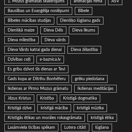
1. Mozus grāmatas skaidrojums
animācijas filma
ASV
Bauslības un Evaņģēlija noslēpumi
Bībele
Bībeles mācības studijas
Dienišķo lūgšanu gads
Dienišķā maize
Dieva Dēls
Dieva likums
Dieva mīlestība
Dieva vārds
Dieva Vārds katrai gada dienai
Dieva žēlastība
Dzīvības ceļš
e-baznica.lv
Es gribu dzīvot šīs dienas ar Tevi
Gads kopa ar Dītrihu Bonhēferu
grēku piedošana
Ikdienas ar Pirmo Mozus grāmatu
Ikdienas meditācijas
Jēzus Kristus
Kristība
Kristīgā dogmatika
Kristīgā dzīve
kristīgā mācība
kristīgā mūzika
Kristīgās ētikas un morāles rokasgrāmata
kristīgā ētika
Lasāmviela ticības spēkam
Lutera citāti
lūgšana