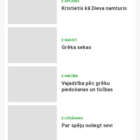
E-APCERES
Kristietis kā Dieva namturis
E-RAKSTI
Grēka sekas
E-MĀCĪBA
Vajadzība pēc grēku
piedošanas un ticības
E-LŪGŠANAS
Par spēju noliegt sevi