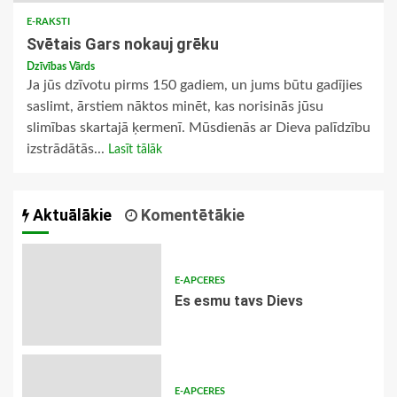
E-RAKSTI
Svētais Gars nokauj grēku
Dzīvības Vārds
Ja jūs dzīvotu pirms 150 gadiem, un jums būtu gadījies
saslimt, ārstiem nāktos minēt, kas norisinās jūsu
slimības skartajā ķermenī. Mūsdienās ar Dieva palīdzību
izstrādātās...
Lasīt tālāk
Aktuālākie
Komentētākie
E-APCERES
Es esmu tavs Dievs
E-APCERES