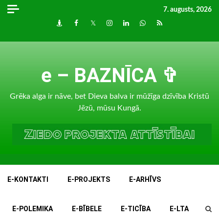
Skip
7. augusts, 2026
to
Draugiem
Facebook
Twitter
Instagram
LinkedIn
whatsapp
RSS
content
e – BAZNĪCA ✞
Grēka alga ir nāve, bet Dieva balva ir mūžīga dzīvība Kristū
Jēzū, mūsu Kungā.
E-KONTAKTI
E-PROJEKTS
E-ARHĪVS
E-POLEMIKA
E-BĪBELE
E-TICĪBA
E-LTA