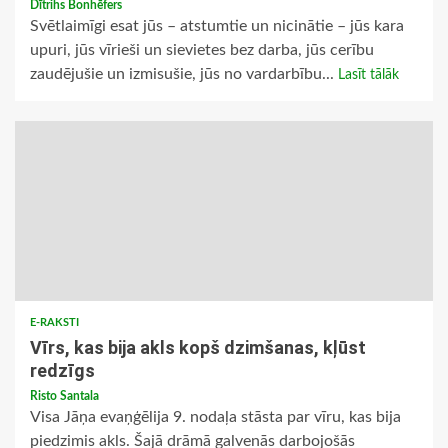
Dītrihs Bonhēfers
Svētlaimīgi esat jūs – atstumtie un nicinātie – jūs kara
upuri, jūs vīrieši un sievietes bez darba, jūs cerību
zaudējušie un izmisušie, jūs no vardarbību...
Lasīt tālāk
E-RAKSTI
Vīrs, kas bija akls kopš dzimšanas, kļūst
redzīgs
Risto Santala
Visa Jāņa evaņģēlija 9. nodaļa stāsta par vīru, kas bija
piedzimis akls. Šajā drāmā galvenās darbojošās