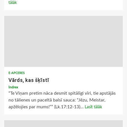
tālāk
E-APCERES
Vārds, kas šķīstī
Indrex
“Te Viņam pretim nāca desmit spitālīgi vīri, tie apstājās
no tālienes un paceltā balsī sauca: “Jēzu, Meistar,
apžēlojies par mums!”” (Lk.17:12-13)...
Lasīt tālāk