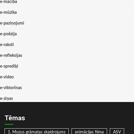
e-mācība
e-mūzika
e-paziņojumi
e-poēzija
e-raksti
e-refleksijas
e-sprediķi
e-video
e-viktorīnas
e-ziņas
Tēmas
1. Mozus grāmatas skaidrojums
animācijas filma
ASV