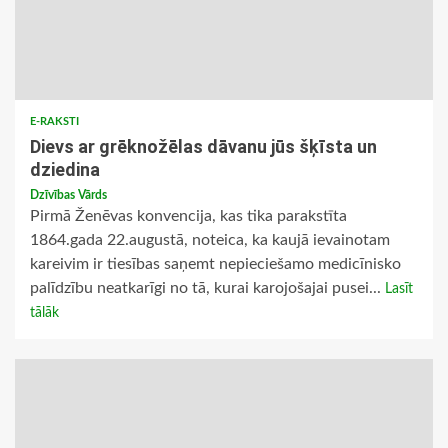
E-RAKSTI
Dievs ar grēknožēlas dāvanu jūs šķīsta un
dziedina
Dzīvības Vārds
Pirmā Ženēvas konvencija, kas tika parakstīta
1864.gada 22.augustā, noteica, ka kaujā ievainotam
kareivim ir tiesības saņemt nepieciešamo medicīnisko
palīdzību neatkarīgi no tā, kurai karojošajai pusei...
Lasīt
tālāk