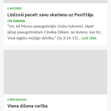
E-APCERES
Lūdzoši pacelt savu skatienu uz Pestītāju
Ole Hallesbijs
“Un, kā Mozus paaugstinājis čūsku tuksnesī, tāpat
jātop paaugstinātam Cilvēka Dēlam, lai ikviens, kas tic,
Viņā iegūtu mūžīgo dzīvību.” (Jņ.3:14-15)...
Lasīt tālāk
E-REFLEKSIJAS
Viena dižena cerība