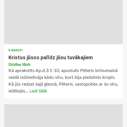
E-RAKSTI
Kristus jūsos palīdz jūsu tuvākajiem
Dzīvības Vārds
Kā aprakstīts Ap.d.3:1-10, apustulis Pēteris brīnumainā
veidā izdziedināja kādu vīru, kurš bija piedzimis kropls.
Kā jūs redzat šajā gleznā, Pēteris, sastopoties ar šo vīru,
iežēlojās...
Lasīt tālāk