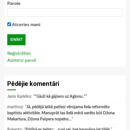
Parole
Atceries mani
Reģistrēties
Aizmirsi paroli
Pēdējie komentāri
Janis Karklins
: “
"Gluži kā gājiens uz Aglonu.."
”
martinsz
: “
Jā, pēdējā laikā patiesi vērojama liela reformēto
baptistu aktivitāte. Manuprāt tas lielā mērā varētu būt Džona
Makartura, Džona Paipera nopelns…
”
Roberto
: “
līdzībā es teiktu: .. suņi rej, bet karavāna iet tālāk.
”