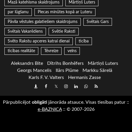
Mazā katehisma skaidrojums
Mārtiņš Luters
par lūgšanu
Piecas minūtes kopā ar Luteru
Pāvila vēstules galatiešiem skaidrojums
Svētais Gars
Svētais Vakarēdiens
Svētie Raksti
Svēto Rakstu apceres katrai dienai
ticība
ticības realitāte
Tēvreize
velns
Aleksandrs Bite
Dītrihs Bonhēfers
Mārtiņš Luters
Georgs Mancelis
Ilārs Plūme
Markku Särelä
Karls F. V. Valters
Hermanis Zasse
Draugiem
Facebook
Twitter
Instagram
LinkedIn
whatsapp
RSS
Pārpublicējot
obligāti
jānorāda atsauce. Visas tiesības patur
::
e-BAZNICA
::
© 2007-2026