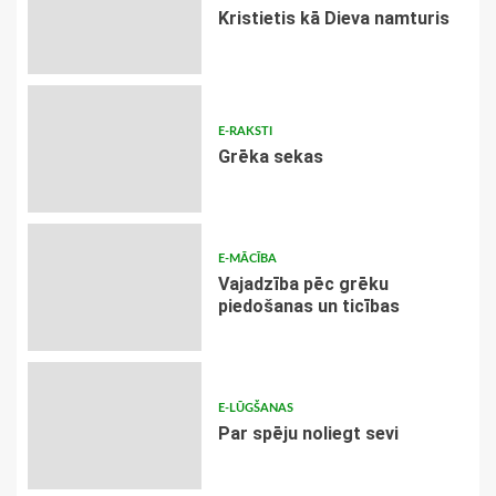
Kristietis kā Dieva namturis
E-RAKSTI
Grēka sekas
E-MĀCĪBA
Vajadzība pēc grēku
piedošanas un ticības
E-LŪGŠANAS
Par spēju noliegt sevi