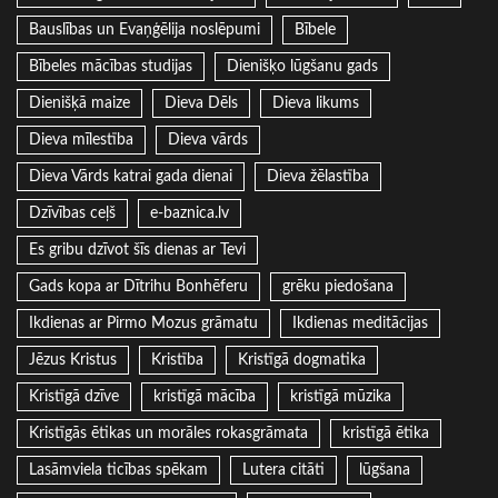
Bauslības un Evaņģēlija noslēpumi
Bībele
Bībeles mācības studijas
Dienišķo lūgšanu gads
Dienišķā maize
Dieva Dēls
Dieva likums
Dieva mīlestība
Dieva vārds
Dieva Vārds katrai gada dienai
Dieva žēlastība
Dzīvības ceļš
e-baznica.lv
Es gribu dzīvot šīs dienas ar Tevi
Gads kopa ar Dītrihu Bonhēferu
grēku piedošana
Ikdienas ar Pirmo Mozus grāmatu
Ikdienas meditācijas
Jēzus Kristus
Kristība
Kristīgā dogmatika
Kristīgā dzīve
kristīgā mācība
kristīgā mūzika
Kristīgās ētikas un morāles rokasgrāmata
kristīgā ētika
Lasāmviela ticības spēkam
Lutera citāti
lūgšana