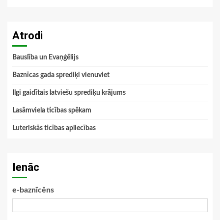
Atrodi
Bauslība un Evaņģēlijs
Baznīcas gada sprediķi vienuviet
Ilgi gaidītais latviešu sprediķu krājums
Lasāmviela ticības spēkam
Luteriskās ticības apliecības
Ienāc
e-baznīcēns