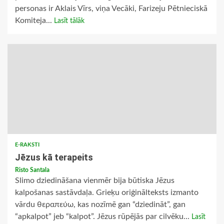
personas ir Aklais Vīrs, viņa Vecāki, Farizeju Pētnieciskā
Komiteja...
Lasīt tālāk
E-RAKSTI
Jēzus kā terapeits
Risto Santala
Slimo dziedināšana vienmēr bija būtiska Jēzus
kalpošanas sastāvdaļa. Grieķu oriģinālteksts izmanto
vārdu θεραπεύω, kas nozīmē gan “dziedināt”, gan
“apkalpot” jeb “kalpot”. Jēzus rūpējās par cilvēku...
Lasīt