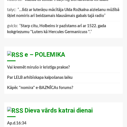
talyc
: “
…līdz ar luterāņu mācītāja Ulda Rožkalna aiziešanu mūžībā
šķiet nomiris arī beidzamais klausāmais gabals tajā radio
”
gviclo
: “
Starp citu, Holbeins ir pazīstams arī ar 1522. gada
kokgriezumu "Luters kā Hercules Germanicuss ".
”
e – POLEMIKA
Vai kremēt mirušo ir kristīga prakse?
Par LELB arhibīskapa kalpošanas laiku
Kāpēc "nomira" e-BAZNĪCAs forums?
Dieva vārds katrai dienai
Ap.d.16:34