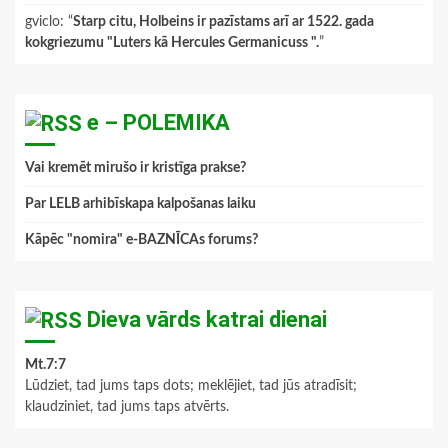
gviclo
: “
Starp citu, Holbeins ir pazīstams arī ar 1522. gada
kokgriezumu "Luters kā Hercules Germanicuss ".
”
e – POLEMIKA
Vai kremēt mirušo ir kristīga prakse?
Par LELB arhibīskapa kalpošanas laiku
Kāpēc "nomira" e-BAZNĪCAs forums?
Dieva vārds katrai dienai
Mt.7:7
Lūdziet, tad jums taps dots; meklējiet, tad jūs atradīsit;
klaudziniet, tad jums taps atvērts.