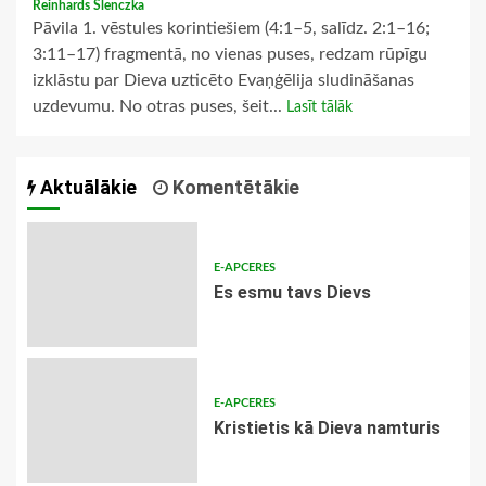
Reinhards Slenczka
Pāvila 1. vēstules korintiešiem (4:1–5, salīdz. 2:1–16;
3:11–17) fragmentā, no vienas puses, redzam rūpīgu
izklāstu par Dieva uzticēto Evaņģēlija sludināšanas
uzdevumu. No otras puses, šeit...
Lasīt tālāk
Aktuālākie
Komentētākie
E-APCERES
Es esmu tavs Dievs
E-APCERES
Kristietis kā Dieva namturis