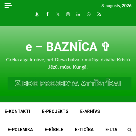
Skip
8. augusts, 2026
to
Draugiem
Facebook
Twitter
Instagram
LinkedIn
whatsapp
RSS
content
e – BAZNĪCA ✞
Grēka alga ir nāve, bet Dieva balva ir mūžīga dzīvība Kristū
Jēzū, mūsu Kungā.
E-KONTAKTI
E-PROJEKTS
E-ARHĪVS
E-POLEMIKA
E-BĪBELE
E-TICĪBA
E-LTA