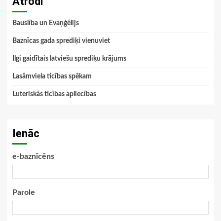
Atrodi
Bauslība un Evaņģēlijs
Baznīcas gada sprediķi vienuviet
Ilgi gaidītais latviešu sprediķu krājums
Lasāmviela ticības spēkam
Luteriskās ticības apliecības
Ienāc
e-baznīcēns
Parole