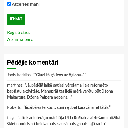
Atceries mani
Reģistrēties
Aizmirsi paroli
Pēdējie komentāri
Janis Karklins
: “
"Gluži kā gājiens uz Aglonu.."
”
martinsz
: “
Jā, pēdējā laikā patiesi vērojama liela reformēto
baptistu aktivitāte. Manuprāt tas lielā mērā varētu būt Džona
Makartura, Džona Paipera nopelns…
”
Roberto
: “
līdzībā es teiktu: .. suņi rej, bet karavāna iet tālāk.
”
talyc
: “
…līdz ar luterāņu mācītāja Ulda Rožkalna aiziešanu mūžībā
šķiet nomiris arī beidzamais klausāmais gabals tajā radio
”