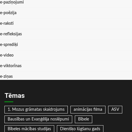
e-paziņojumi
e-poēzija
e-raksti
e-refleksijas
e-sprediķi
e-video
e-viktorīnas
e-ziņas
Tēmas
1. Mozus grāmatas skaidrojums
animācijas filma
ASV
Bauslības un Evaņģēlija noslēpumi
Bībele
Bībeles mācības studijas
Dienišķo lūgšanu gads