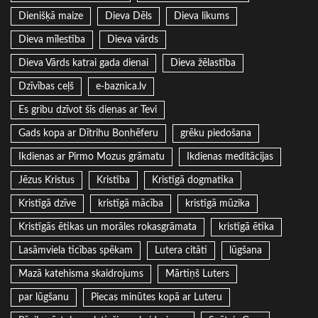
Dienišķā maize
Dieva Dēls
Dieva likums
Dieva mīlestība
Dieva vārds
Dieva Vārds katrai gada dienai
Dieva žēlastība
Dzīvības ceļš
e-baznica.lv
Es gribu dzīvot šīs dienas ar Tevi
Gads kopa ar Dītrihu Bonhēferu
grēku piedošana
Ikdienas ar Pirmo Mozus grāmatu
Ikdienas meditācijas
Jēzus Kristus
Kristība
Kristīgā dogmatika
Kristīgā dzīve
kristīgā mācība
kristīgā mūzika
Kristīgās ētikas un morāles rokasgrāmata
kristīgā ētika
Lasāmviela ticības spēkam
Lutera citāti
lūgšana
Mazā katehisma skaidrojums
Mārtiņš Luters
par lūgšanu
Piecas minūtes kopā ar Luteru