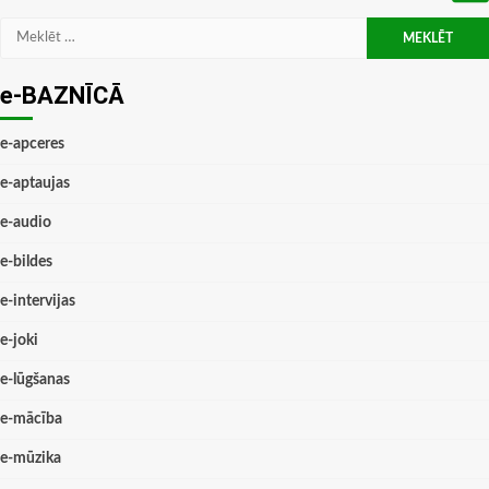
Meklēt:
e-BAZNĪCĀ
e-apceres
e-aptaujas
e-audio
e-bildes
e-intervijas
e-joki
e-lūgšanas
e-mācība
e-mūzika