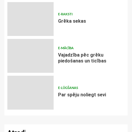
E-RAKSTI
Grēka sekas
E-MĀCĪBA
Vajadzība pēc grēku
piedošanas un ticības
E-LŪGŠANAS
Par spēju noliegt sevi