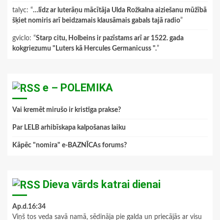
talyc
: “
…līdz ar luterāņu mācītāja Ulda Rožkalna aiziešanu mūžībā
šķiet nomiris arī beidzamais klausāmais gabals tajā radio
”
gviclo
: “
Starp citu, Holbeins ir pazīstams arī ar 1522. gada
kokgriezumu "Luters kā Hercules Germanicuss ".
”
e – POLEMIKA
Vai kremēt mirušo ir kristīga prakse?
Par LELB arhibīskapa kalpošanas laiku
Kāpēc "nomira" e-BAZNĪCAs forums?
Dieva vārds katrai dienai
Ap.d.16:34
Viņš tos veda savā namā, sēdināja pie galda un priecājās ar visu