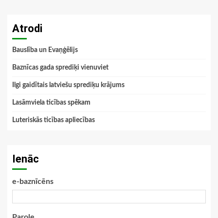
Atrodi
Bauslība un Evaņģēlijs
Baznīcas gada sprediķi vienuviet
Ilgi gaidītais latviešu sprediķu krājums
Lasāmviela ticības spēkam
Luteriskās ticības apliecības
Ienāc
e-baznīcēns
Parole