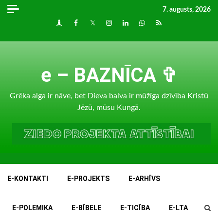
Skip
7. augusts, 2026
to
Draugiem
Facebook
Twitter
Instagram
LinkedIn
whatsapp
RSS
content
e – BAZNĪCA ✞
Grēka alga ir nāve, bet Dieva balva ir mūžīga dzīvība Kristū
Jēzū, mūsu Kungā.
E-KONTAKTI
E-PROJEKTS
E-ARHĪVS
E-POLEMIKA
E-BĪBELE
E-TICĪBA
E-LTA