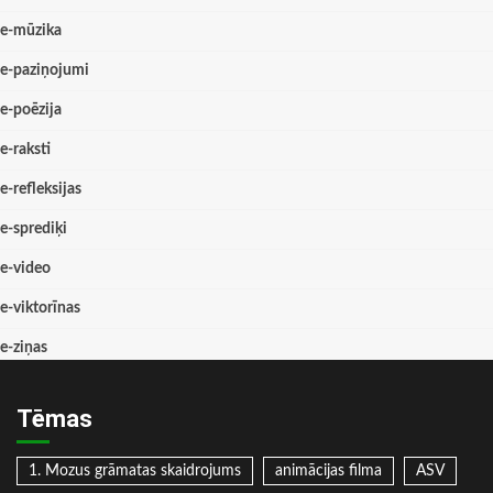
e-mūzika
e-paziņojumi
e-poēzija
e-raksti
e-refleksijas
e-sprediķi
e-video
e-viktorīnas
e-ziņas
Tēmas
1. Mozus grāmatas skaidrojums
animācijas filma
ASV