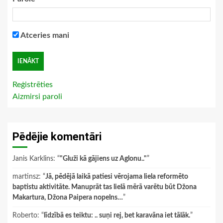
Atceries mani
Reģistrēties
Aizmirsi paroli
Pēdējie komentāri
Janis Karklins
: “
"Gluži kā gājiens uz Aglonu.."
”
martinsz
: “
Jā, pēdējā laikā patiesi vērojama liela reformēto
baptistu aktivitāte. Manuprāt tas lielā mērā varētu būt Džona
Makartura, Džona Paipera nopelns…
”
Roberto
: “
līdzībā es teiktu: .. suņi rej, bet karavāna iet tālāk.
”