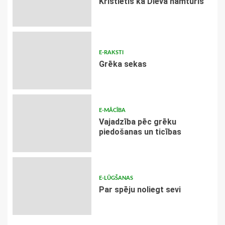
Kristietis kā Dieva namturis
E-RAKSTI
Grēka sekas
E-MĀCĪBA
Vajadzība pēc grēku
piedošanas un ticības
E-LŪGŠANAS
Par spēju noliegt sevi