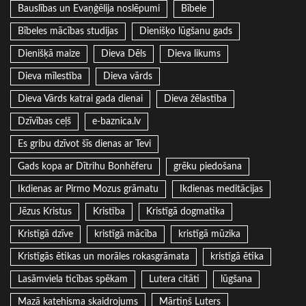
Bauslības un Evaņģēlija noslēpumi
Bībele
Bībeles mācības studijas
Dienišķo lūgšanu gads
Dienišķā maize
Dieva Dēls
Dieva likums
Dieva mīlestība
Dieva vārds
Dieva Vārds katrai gada dienai
Dieva žēlastība
Dzīvības ceļš
e-baznica.lv
Es gribu dzīvot šīs dienas ar Tevi
Gads kopa ar Dītrihu Bonhēferu
grēku piedošana
Ikdienas ar Pirmo Mozus grāmatu
Ikdienas meditācijas
Jēzus Kristus
Kristība
Kristīgā dogmatika
Kristīgā dzīve
kristīgā mācība
kristīgā mūzika
Kristīgās ētikas un morāles rokasgrāmata
kristīgā ētika
Lasāmviela ticības spēkam
Lutera citāti
lūgšana
Mazā katehisma skaidrojums
Mārtiņš Luters