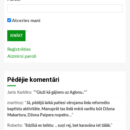
Atceries mani
Reģistrēties
Aizmirsi paroli
Pēdējie komentāri
Janis Karklins
: “
"Gluži kā gājiens uz Aglonu.."
”
martinsz
: “
Jā, pēdējā laikā patiesi vērojama liela reformēto
baptistu aktivitāte. Manuprāt tas lielā mērā varētu būt Džona
Makartura, Džona Paipera nopelns…
”
Roberto
: “
līdzībā es teiktu: .. suņi rej, bet karavāna iet tālāk.
”