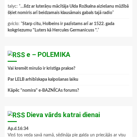
talyc
: “
…līdz ar luterāņu mācītāja Ulda Rožkalna aiziešanu mūžībā
šķiet nomiris arī beidzamais klausāmais gabals tajā radio
”
gviclo
: “
Starp citu, Holbeins ir pazīstams arī ar 1522. gada
kokgriezumu "Luters kā Hercules Germanicuss ".
”
e – POLEMIKA
Vai kremēt mirušo ir kristīga prakse?
Par LELB arhibīskapa kalpošanas laiku
Kāpēc "nomira" e-BAZNĪCAs forums?
Dieva vārds katrai dienai
Ap.d.16:34
Viņš tos veda savā namā, sēdināja pie galda un priecājās ar visu