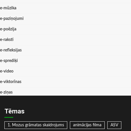
e-mūzika
e-paziņojumi
e-poēzija
e-raksti
e-refleksijas
e-sprediķi
e-video
e-viktorīnas
e-ziņas
Tēmas
1. Mozus grāmatas skaidrojums
animācijas filma
ASV