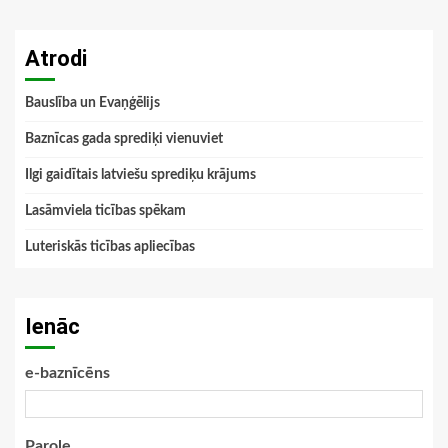
Atrodi
Bauslība un Evaņģēlijs
Baznīcas gada sprediķi vienuviet
Ilgi gaidītais latviešu sprediķu krājums
Lasāmviela ticības spēkam
Luteriskās ticības apliecības
Ienāc
e-baznīcēns
Parole