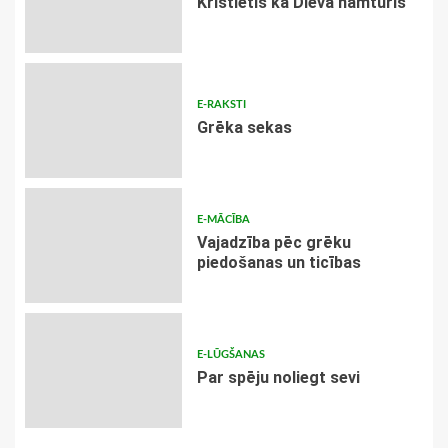
Kristietis kā Dieva namturis
E-RAKSTI
Grēka sekas
E-MĀCĪBA
Vajadzība pēc grēku
piedošanas un ticības
E-LŪGŠANAS
Par spēju noliegt sevi