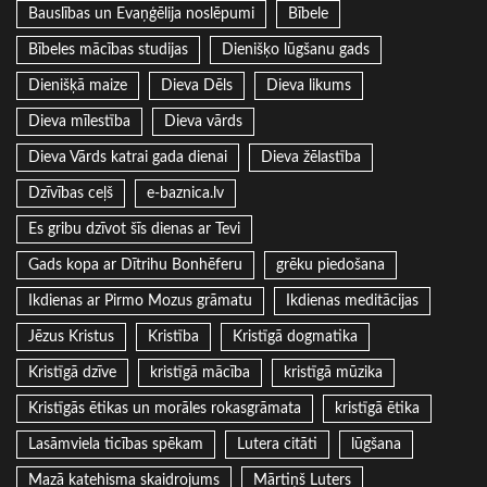
Bauslības un Evaņģēlija noslēpumi
Bībele
Bībeles mācības studijas
Dienišķo lūgšanu gads
Dienišķā maize
Dieva Dēls
Dieva likums
Dieva mīlestība
Dieva vārds
Dieva Vārds katrai gada dienai
Dieva žēlastība
Dzīvības ceļš
e-baznica.lv
Es gribu dzīvot šīs dienas ar Tevi
Gads kopa ar Dītrihu Bonhēferu
grēku piedošana
Ikdienas ar Pirmo Mozus grāmatu
Ikdienas meditācijas
Jēzus Kristus
Kristība
Kristīgā dogmatika
Kristīgā dzīve
kristīgā mācība
kristīgā mūzika
Kristīgās ētikas un morāles rokasgrāmata
kristīgā ētika
Lasāmviela ticības spēkam
Lutera citāti
lūgšana
Mazā katehisma skaidrojums
Mārtiņš Luters