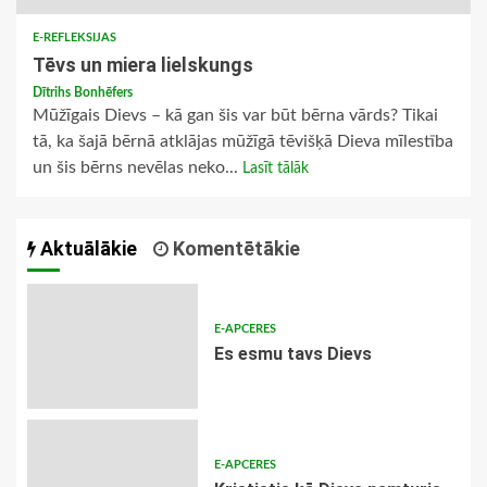
E-REFLEKSIJAS
Tēvs un miera lielskungs
Dītrihs Bonhēfers
Mūžīgais Dievs – kā gan šis var būt bērna vārds? Tikai
tā, ka šajā bērnā atklājas mūžīgā tēvišķā Dieva mīlestība
un šis bērns nevēlas neko...
Lasīt tālāk
Aktuālākie
Komentētākie
E-APCERES
Es esmu tavs Dievs
E-APCERES