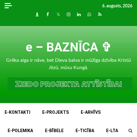
Skip
6. augusts, 2026
to
Draugiem
Facebook
Twitter
Instagram
LinkedIn
whatsapp
RSS
content
e – BAZNĪCA ✞
Grēka alga ir nāve, bet Dieva balva ir mūžīga dzīvība Kristū
Jēzū, mūsu Kungā.
E-KONTAKTI
E-PROJEKTS
E-ARHĪVS
E-POLEMIKA
E-BĪBELE
E-TICĪBA
E-LTA