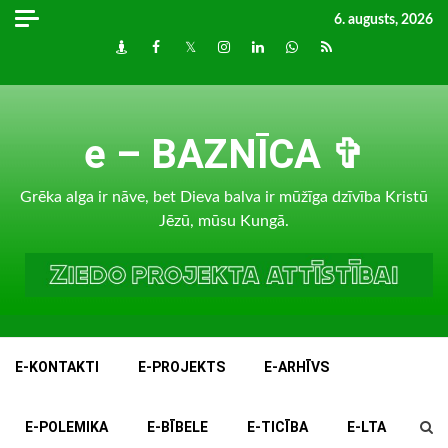
Skip
6. augusts, 2026
to
Draugiem
Facebook
Twitter
Instagram
LinkedIn
whatsapp
RSS
content
e – BAZNĪCA ✞
Grēka alga ir nāve, bet Dieva balva ir mūžīga dzīvība Kristū
Jēzū, mūsu Kungā.
E-KONTAKTI
E-PROJEKTS
E-ARHĪVS
E-POLEMIKA
E-BĪBELE
E-TICĪBA
E-LTA