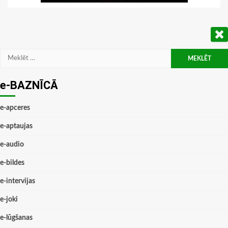
Meklēt:
e-BAZNĪCĀ
e-apceres
e-aptaujas
e-audio
e-bildes
e-intervijas
e-joki
e-lūgšanas