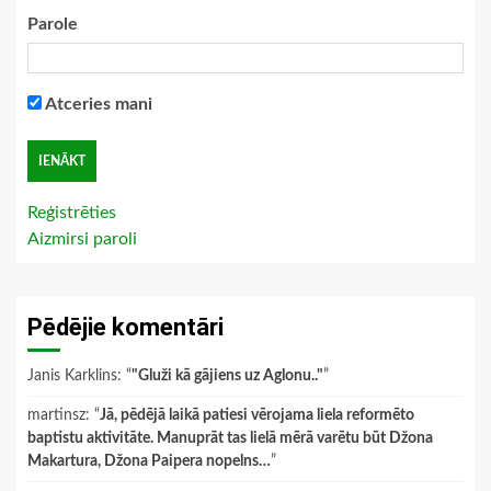
Parole
Atceries mani
Reģistrēties
Aizmirsi paroli
Pēdējie komentāri
Janis Karklins
: “
"Gluži kā gājiens uz Aglonu.."
”
martinsz
: “
Jā, pēdējā laikā patiesi vērojama liela reformēto
baptistu aktivitāte. Manuprāt tas lielā mērā varētu būt Džona
Makartura, Džona Paipera nopelns…
”