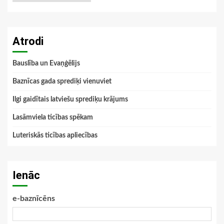
Atrodi
Bauslība un Evaņģēlijs
Baznīcas gada sprediķi vienuviet
Ilgi gaidītais latviešu sprediķu krājums
Lasāmviela ticības spēkam
Luteriskās ticības apliecības
Ienāc
e-baznīcēns