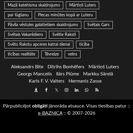
Mazā katehisma skaidrojums
Mārtiņš Luters
par lūgšanu
Piecas minūtes kopā ar Luteru
Pāvila vēstules galatiešiem skaidrojums
Svētais Gars
Svētais Vakarēdiens
Svētie Raksti
Svēto Rakstu apceres katrai dienai
ticība
ticības realitāte
Tēvreize
velns
Aleksandrs Bite
Dītrihs Bonhēfers
Mārtiņš Luters
Georgs Mancelis
Ilārs Plūme
Markku Särelä
Karls F. V. Valters
Hermanis Zasse
Draugiem
Facebook
Twitter
Instagram
LinkedIn
whatsapp
RSS
Pārpublicējot
obligāti
jānorāda atsauce. Visas tiesības patur
::
e-BAZNICA
::
© 2007-2026