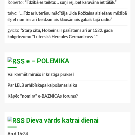
Roberto
: “
līdzībā es teiktu: .. suņi rej, bet karavāna iet tālāk.
”
talyc
: “
…līdz ar luterāņu mācītāja Ulda Rožkalna aiziešanu mūžībā
šķiet nomiris arī beidzamais klausāmais gabals tajā radio
”
gviclo
: “
Starp citu, Holbeins ir pazīstams arī ar 1522. gada
kokgriezumu "Luters kā Hercules Germanicuss ".
”
e – POLEMIKA
Vai kremēt mirušo ir kristīga prakse?
Par LELB arhibīskapa kalpošanas laiku
Kāpēc "nomira" e-BAZNĪCAs forums?
Dieva vārds katrai dienai
Ap.d.16:34