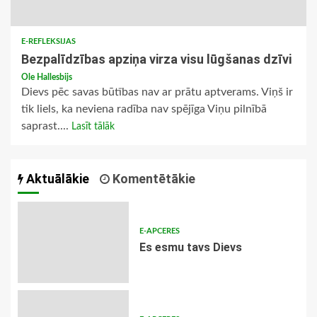
E-REFLEKSIJAS
Bezpalīdzības apziņa virza visu lūgšanas dzīvi
Ole Hallesbijs
Dievs pēc savas būtības nav ar prātu aptverams. Viņš ir
tik liels, ka neviena radība nav spējīga Viņu pilnībā
saprast....
Lasīt tālāk
Aktuālākie
Komentētākie
E-APCERES
Es esmu tavs Dievs