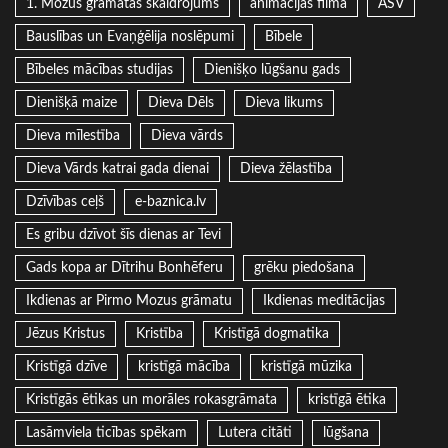
1. Mozus grāmatas skaidrojums
animācijas filma
ASV
Bauslības un Evaņģēlija noslēpumi
Bībele
Bībeles mācības studijas
Dienišķo lūgšanu gads
Dienišķā maize
Dieva Dēls
Dieva likums
Dieva mīlestība
Dieva vārds
Dieva Vārds katrai gada dienai
Dieva žēlastība
Dzīvības ceļš
e-baznica.lv
Es gribu dzīvot šīs dienas ar Tevi
Gads kopa ar Dītrihu Bonhēferu
grēku piedošana
Ikdienas ar Pirmo Mozus grāmatu
Ikdienas meditācijas
Jēzus Kristus
Kristība
Kristīgā dogmatika
Kristīgā dzīve
kristīgā mācība
kristīgā mūzika
Kristīgās ētikas un morāles rokasgrāmata
kristīgā ētika
Lasāmviela ticības spēkam
Lutera citāti
lūgšana