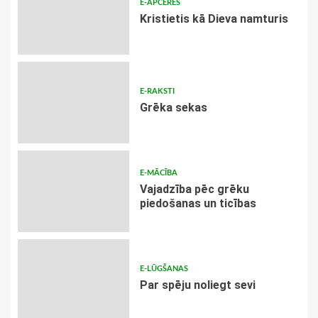
E-APCERES
Kristietis kā Dieva namturis
E-RAKSTI
Grēka sekas
E-MĀCĪBA
Vajadzība pēc grēku
piedošanas un ticības
E-LŪGŠANAS
Par spēju noliegt sevi