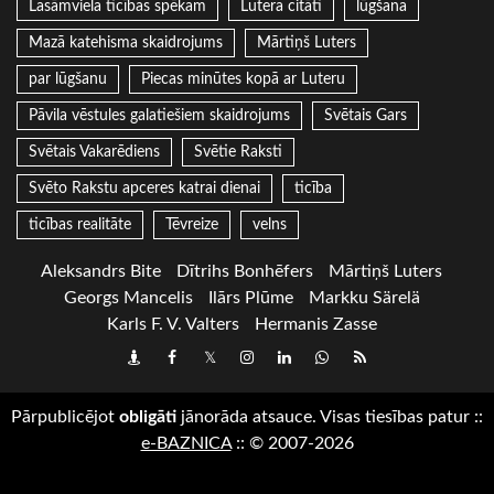
Lasāmviela ticības spēkam
Lutera citāti
lūgšana
Mazā katehisma skaidrojums
Mārtiņš Luters
par lūgšanu
Piecas minūtes kopā ar Luteru
Pāvila vēstules galatiešiem skaidrojums
Svētais Gars
Svētais Vakarēdiens
Svētie Raksti
Svēto Rakstu apceres katrai dienai
ticība
ticības realitāte
Tēvreize
velns
Aleksandrs Bite
Dītrihs Bonhēfers
Mārtiņš Luters
Georgs Mancelis
Ilārs Plūme
Markku Särelä
Karls F. V. Valters
Hermanis Zasse
Draugiem
Facebook
Twitter
Instagram
LinkedIn
whatsapp
RSS
Pārpublicējot
obligāti
jānorāda atsauce. Visas tiesības patur
::
e-BAZNICA
::
© 2007-2026