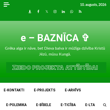
Skip
10. augusts, 2026
to
Draugiem
Facebook
Twitter
Instagram
LinkedIn
whatsapp
RSS
content
e – BAZNĪCA ✞
Grēka alga ir nāve, bet Dieva balva ir mūžīga dzīvība Kristū
Jēzū, mūsu Kungā.
E-KONTAKTI
E-PROJEKTS
E-ARHĪVS
E-POLEMIKA
E-BĪBELE
E-TICĪBA
E-LTA