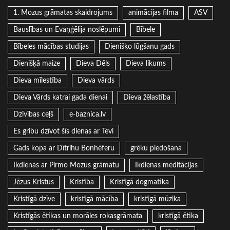
1. Mozus grāmatas skaidrojums
animācijas filma
ASV
Bauslības un Evaņģēlija noslēpumi
Bībele
Bībeles mācības studijas
Dienišķo lūgšanu gads
Dienišķā maize
Dieva Dēls
Dieva likums
Dieva mīlestība
Dieva vārds
Dieva Vārds katrai gada dienai
Dieva žēlastība
Dzīvības ceļš
e-baznica.lv
Es gribu dzīvot šīs dienas ar Tevi
Gads kopa ar Dītrihu Bonhēferu
grēku piedošana
Ikdienas ar Pirmo Mozus grāmatu
Ikdienas meditācijas
Jēzus Kristus
Kristība
Kristīgā dogmatika
Kristīgā dzīve
kristīgā mācība
kristīgā mūzika
Kristīgās ētikas un morāles rokasgrāmata
kristīgā ētika