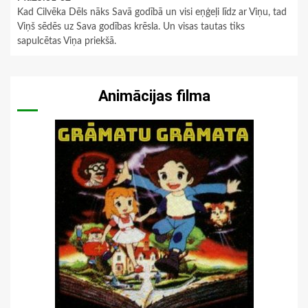
Kad Cilvēka Dēls nāks Savā godībā un visi eņģeļi līdz ar Viņu, tad
Viņš sēdēs uz Sava godības krēsla. Un visas tautas tiks
sapulcētas Viņa priekšā.
Animācijas filma