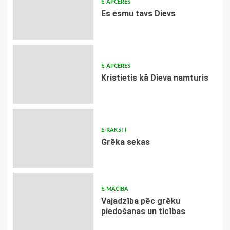
E-APCERES
Es esmu tavs Dievs
E-APCERES
Kristietis kā Dieva namturis
E-RAKSTI
Grēka sekas
E-MĀCĪBA
Vajadzība pēc grēku
piedošanas un ticības