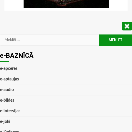
Meklēt:
e-BAZNĪCĀ
e-apceres
e-aptaujas
e-audio
e-bildes
e-intervijas
e-joki