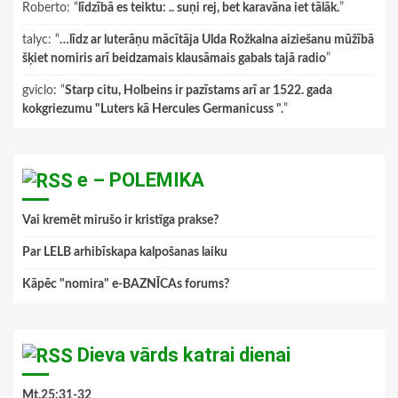
Roberto
: “
līdzībā es teiktu: .. suņi rej, bet karavāna iet tālāk.
”
talyc
: “
…līdz ar luterāņu mācītāja Ulda Rožkalna aiziešanu mūžībā
šķiet nomiris arī beidzamais klausāmais gabals tajā radio
”
gviclo
: “
Starp citu, Holbeins ir pazīstams arī ar 1522. gada
kokgriezumu "Luters kā Hercules Germanicuss ".
”
e – POLEMIKA
Vai kremēt mirušo ir kristīga prakse?
Par LELB arhibīskapa kalpošanas laiku
Kāpēc "nomira" e-BAZNĪCAs forums?
Dieva vārds katrai dienai
Mt.25:31-32