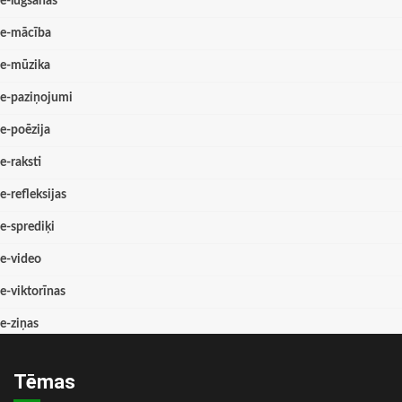
e-lūgšanas
e-mācība
e-mūzika
e-paziņojumi
e-poēzija
e-raksti
e-refleksijas
e-sprediķi
e-video
e-viktorīnas
e-ziņas
Tēmas