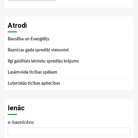
Atrodi
Bauslība un Evaņģēlijs
Baznīcas gada sprediķi vienuviet
Ilgi gaidītais latviešu sprediķu krājums
Lasāmviela ticības spēkam
Luteriskās ticības apliecības
Ienāc
e-baznīcēns