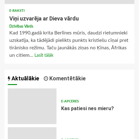
E-RAKSTI
Viņi uzvarēja ar Dieva vārdu
Dzīvības Vārds
Kad 1990.gadā krita Berlīnes mūris, daudzi rietumnieki
uzskatīja, ka tādējādi pielikts punkts kristiešu cīņai pret
tirānisko režīmu. Taču jaunākās ziņas no Ķīnas, Āfrikas
un citiem...
Lasīt tālāk
Aktuālākie
Komentētākie
E-APCERES
​Kas patiesi nes mieru?