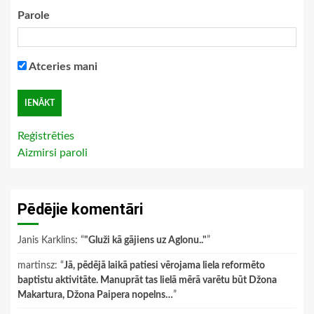
Parole
Atceries mani
Reģistrēties
Aizmirsi paroli
Pēdējie komentāri
Janis Karklins
: “
"Gluži kā gājiens uz Aglonu.."
”
martinsz
: “
Jā, pēdējā laikā patiesi vērojama liela reformēto
baptistu aktivitāte. Manuprāt tas lielā mērā varētu būt Džona
Makartura, Džona Paipera nopelns…
”