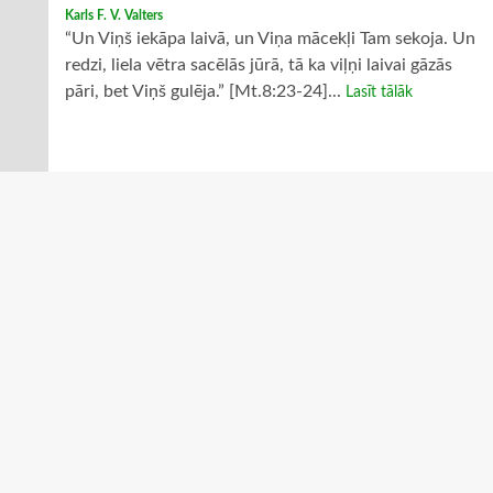
Karls F. V. Valters
“Un Viņš iekāpa laivā, un Viņa mācekļi Tam sekoja. Un
redzi, liela vētra sacēlās jūrā, tā ka viļņi laivai gāzās
pāri, bet Viņš gulēja.” [Mt.8:23-24]...
Lasīt tālāk