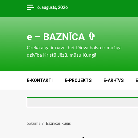
Skip
6. augusts, 2026
to
content
e – BAZNĪCA ✞
Grēka alga ir nāve, bet Dieva balva ir mūžīga
dzīvība Kristū Jēzū, mūsu Kungā.
E-KONTAKTI
E-PROJEKTS
E-ARHĪVS
Sākums
Baznīcas kuģis