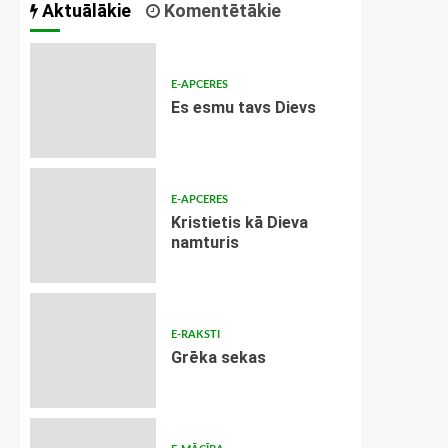
Aktuālākie
Komentētākie
E-APCERES
Es esmu tavs Dievs
E-APCERES
Kristietis kā Dieva
namturis
E-RAKSTI
Grēka sekas