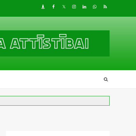
Draugiem
Facebook
Twitter
Instagram
LinkedIn
whatsapp
RSS