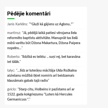
Pēdējie komentāri
Janis Karklins
: “
"Gluži kā gājiens uz Aglonu.."
”
martinsz
: “
Jā, pēdējā laikā patiesi vērojama liela
reformēto baptistu aktivitāte. Manuprāt tas lielā
mērā varētu būt Džona Makartura, Džona Paipera
nopelns…
”
Roberto
: “
līdzībā es teiktu: .. suņi rej, bet karavāna
iet tālāk.
”
talyc
: “
…līdz ar luterāņu mācītāja Ulda Rožkalna
aiziešanu mūžībā šķiet nomiris arī beidzamais
klausāmais gabals tajā radio
”
gviclo
: “
Starp citu, Holbeins ir pazīstams arī ar
1522. gada kokgriezumu "Luters kā Hercules
Germanicuss ".
”