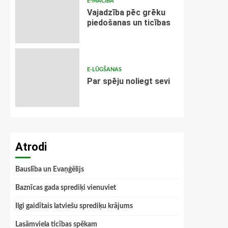
E-MĀCĪBA
Vajadzība pēc grēku
piedošanas un ticības
E-LŪGŠANAS
Par spēju noliegt sevi
Atrodi
Bauslība un Evaņģēlijs
Baznīcas gada sprediķi vienuviet
Ilgi gaidītais latviešu sprediķu krājums
Lasāmviela ticības spēkam