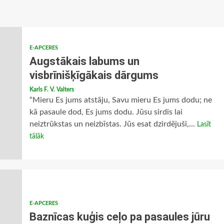
E-APCERES
Augstākais labums un
visbrīnišķīgākais dārgums
Karls F. V. Valters
“Mieru Es jums atstāju, Savu mieru Es jums dodu; ne
kā pasaule dod, Es jums dodu. Jūsu sirdis lai
neiztrūkstas un neizbīstas. Jūs esat dzirdējuši,...
Lasīt
tālāk
E-APCERES
Baznīcas kuģis ceļo pa pasaules jūru