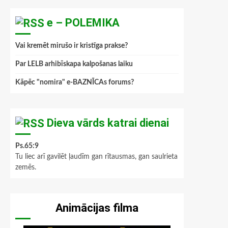
e – POLEMIKA
Vai kremēt mirušo ir kristīga prakse?
Par LELB arhibīskapa kalpošanas laiku
Kāpēc "nomira" e-BAZNĪCAs forums?
Dieva vārds katrai dienai
Ps.65:9
Tu liec arī gavilēt ļaudīm gan rītausmas, gan saulrieta
zemēs.
Animācijas filma