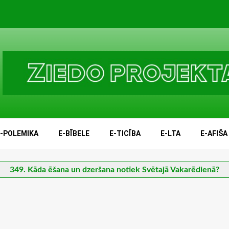
E-POLEMIKA
E-BĪBELE
E-TICĪBA
E-LTA
E-AFIŠA
349. Kāda ēšana un dzeršana notiek Svētajā Vakarēdienā?