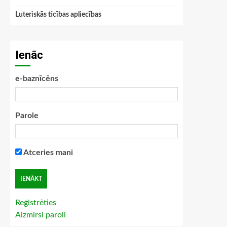
Luteriskās ticības apliecības
Ienāc
e-baznīcēns
Parole
Atceries mani
Reģistrēties
Aizmirsi paroli