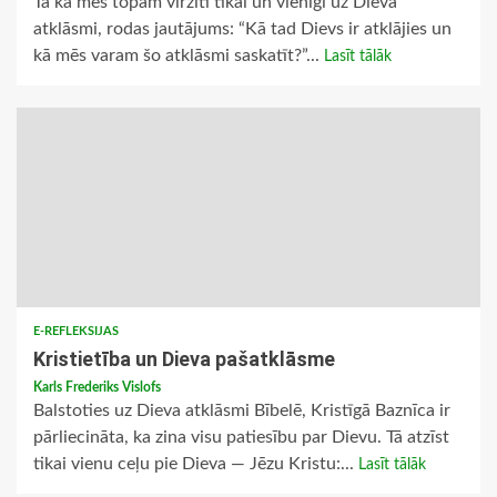
Tā kā mēs topam virzīti tikai un vienīgi uz Dieva
atklāsmi, rodas jautājums: “Kā tad Dievs ir atklājies un
kā mēs varam šo atklāsmi saskatīt?”...
Lasīt tālāk
E-REFLEKSIJAS
Kristietība un Dieva pašatklāsme
Karls Frederiks Vislofs
Balstoties uz Dieva atklāsmi Bībelē, Kristīgā Baznīca ir
pārliecināta, ka zina visu patiesību par Dievu. Tā atzīst
tikai vienu ceļu pie Dieva — Jēzu Kristu:...
Lasīt tālāk