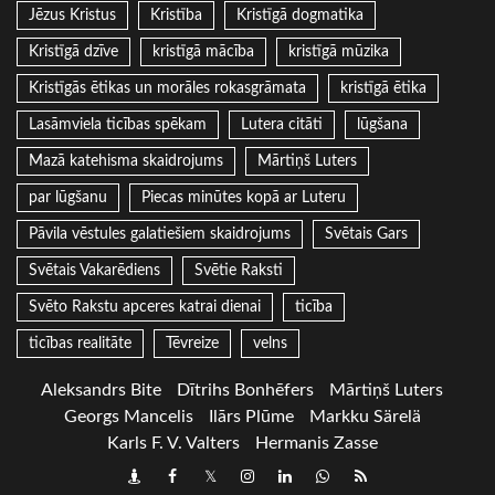
Jēzus Kristus
Kristība
Kristīgā dogmatika
Kristīgā dzīve
kristīgā mācība
kristīgā mūzika
Kristīgās ētikas un morāles rokasgrāmata
kristīgā ētika
Lasāmviela ticības spēkam
Lutera citāti
lūgšana
Mazā katehisma skaidrojums
Mārtiņš Luters
par lūgšanu
Piecas minūtes kopā ar Luteru
Pāvila vēstules galatiešiem skaidrojums
Svētais Gars
Svētais Vakarēdiens
Svētie Raksti
Svēto Rakstu apceres katrai dienai
ticība
ticības realitāte
Tēvreize
velns
Aleksandrs Bite
Dītrihs Bonhēfers
Mārtiņš Luters
Georgs Mancelis
Ilārs Plūme
Markku Särelä
Karls F. V. Valters
Hermanis Zasse
Draugiem
Facebook
Twitter
Instagram
LinkedIn
whatsapp
RSS