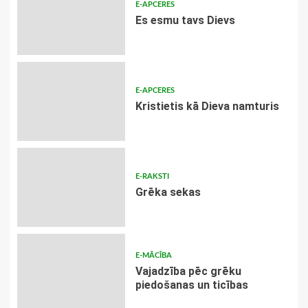
E-APCERES
Es esmu tavs Dievs
E-APCERES
Kristietis kā Dieva namturis
E-RAKSTI
Grēka sekas
E-MĀCĪBA
Vajadzība pēc grēku
piedošanas un ticības