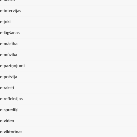
e-bildes
e-intervijas
e-joki
e-lūgšanas
e-mācība
e-mūzika
e-paziņojumi
e-poēzija
e-raksti
e-refleksijas
e-sprediķi
e-video
e-viktorīnas