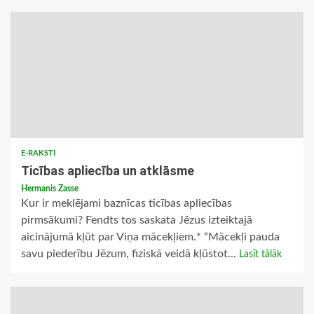
E-RAKSTI
Ticības apliecība un atklāsme
Hermanis Zasse
Kur ir meklējami baznīcas ticības apliecības
pirmsākumi? Fendts tos saskata Jēzus izteiktajā
aicinājumā kļūt par Viņa mācekļiem.* “Mācekļi pauda
savu piederību Jēzum, fiziskā veidā kļūstot...
Lasīt tālāk