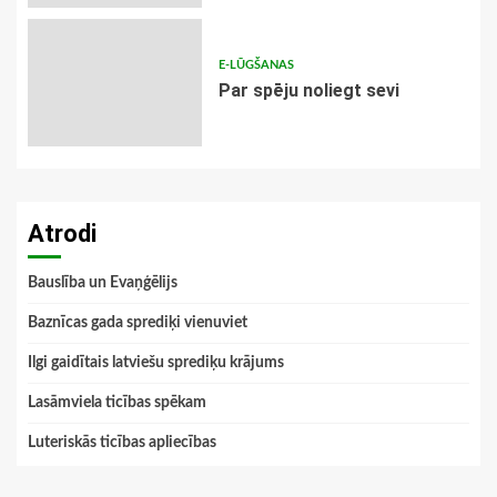
E-LŪGŠANAS
Par spēju noliegt sevi
Atrodi
Bauslība un Evaņģēlijs
Baznīcas gada sprediķi vienuviet
Ilgi gaidītais latviešu sprediķu krājums
Lasāmviela ticības spēkam
Luteriskās ticības apliecības