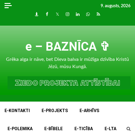
Skip
9. augusts, 2026
to
Draugiem
Facebook
Twitter
Instagram
LinkedIn
whatsapp
RSS
content
e – BAZNĪCA ✞
Grēka alga ir nāve, bet Dieva balva ir mūžīga dzīvība Kristū
Jēzū, mūsu Kungā.
E-KONTAKTI
E-PROJEKTS
E-ARHĪVS
E-POLEMIKA
E-BĪBELE
E-TICĪBA
E-LTA