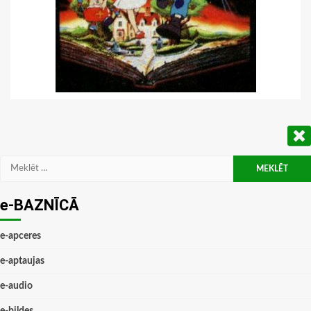
Meklēt:
e-BAZNĪCĀ
e-apceres
e-aptaujas
e-audio