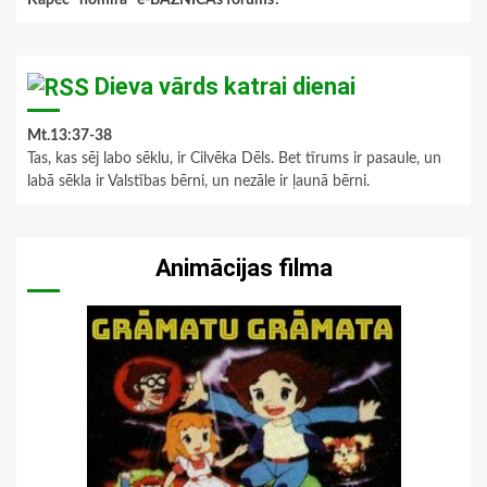
Kāpēc "nomira" e-BAZNĪCAs forums?
Dieva vārds katrai dienai
Mt.13:37-38
Tas, kas sēj labo sēklu, ir Cilvēka Dēls. Bet tīrums ir pasaule, un
labā sēkla ir Valstības bērni, un nezāle ir ļaunā bērni.
Animācijas filma