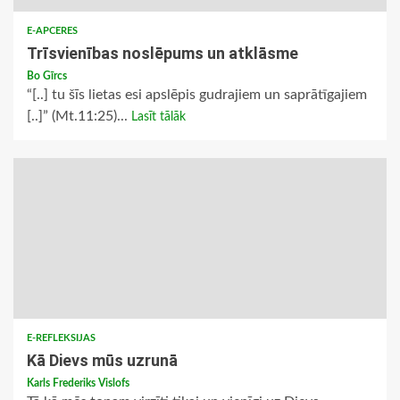
E-APCERES
Trīsvienības noslēpums un atklāsme
Bo Gīrcs
“[..] tu šīs lietas esi apslēpis gudrajiem un saprātīgajiem
[..]” (Mt.11:25)...
Lasīt tālāk
E-REFLEKSIJAS
Kā Dievs mūs uzrunā
Karls Frederiks Vislofs