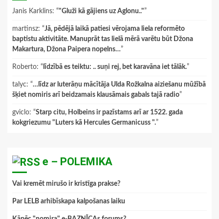
Janis Karklins
: “
"Gluži kā gājiens uz Aglonu.."
”
martinsz
: “
Jā, pēdējā laikā patiesi vērojama liela reformēto
baptistu aktivitāte. Manuprāt tas lielā mērā varētu būt Džona
Makartura, Džona Paipera nopelns…
”
Roberto
: “
līdzībā es teiktu: .. suņi rej, bet karavāna iet tālāk.
”
talyc
: “
…līdz ar luterāņu mācītāja Ulda Rožkalna aiziešanu mūžībā
šķiet nomiris arī beidzamais klausāmais gabals tajā radio
”
gviclo
: “
Starp citu, Holbeins ir pazīstams arī ar 1522. gada
kokgriezumu "Luters kā Hercules Germanicuss ".
”
e – POLEMIKA
Vai kremēt mirušo ir kristīga prakse?
Par LELB arhibīskapa kalpošanas laiku