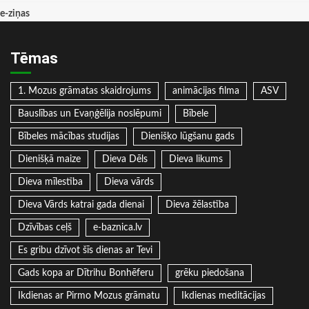
e-ziņas
Tēmas
1. Mozus grāmatas skaidrojums
animācijas filma
ASV
Bauslības un Evaņģēlija noslēpumi
Bībele
Bībeles mācības studijas
Dienišķo lūgšanu gads
Dienišķā maize
Dieva Dēls
Dieva likums
Dieva mīlestība
Dieva vārds
Dieva Vārds katrai gada dienai
Dieva žēlastība
Dzīvības ceļš
e-baznica.lv
Es gribu dzīvot šīs dienas ar Tevi
Gads kopa ar Dītrihu Bonhēferu
grēku piedošana
Ikdienas ar Pirmo Mozus grāmatu
Ikdienas meditācijas