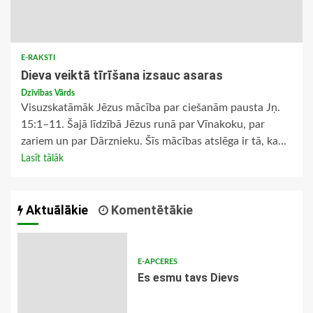
E-RAKSTI
Dieva veiktā tīrīšana izsauc asaras
Dzīvības Vārds
Visuzskatāmāk Jēzus mācība par ciešanām pausta Jņ.
15:1–11. Šajā līdzībā Jēzus runā par Vīnakoku, par
zariem un par Dārznieku. Šīs mācības atslēga ir tā, ka...
Lasīt tālāk
Aktuālākie
Komentētākie
E-APCERES
Es esmu tavs Dievs