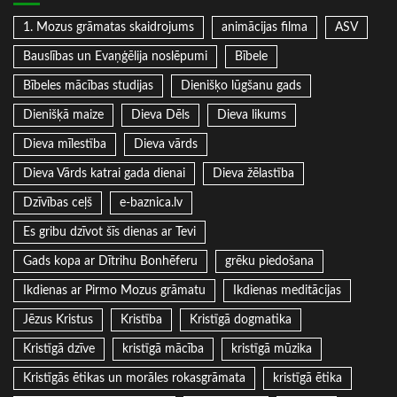
1. Mozus grāmatas skaidrojums
animācijas filma
ASV
Bauslības un Evaņģēlija noslēpumi
Bībele
Bībeles mācības studijas
Dienišķo lūgšanu gads
Dienišķā maize
Dieva Dēls
Dieva likums
Dieva mīlestība
Dieva vārds
Dieva Vārds katrai gada dienai
Dieva žēlastība
Dzīvības ceļš
e-baznica.lv
Es gribu dzīvot šīs dienas ar Tevi
Gads kopa ar Dītrihu Bonhēferu
grēku piedošana
Ikdienas ar Pirmo Mozus grāmatu
Ikdienas meditācijas
Jēzus Kristus
Kristība
Kristīgā dogmatika
Kristīgā dzīve
kristīgā mācība
kristīgā mūzika
Kristīgās ētikas un morāles rokasgrāmata
kristīgā ētika