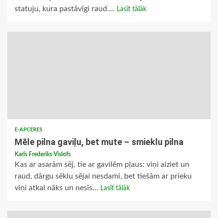
statuju, kura pastāvīgi raud....
Lasīt tālāk
E-APCERES
Mēle pilna gaviļu, bet mute – smieklu pilna
Karls Frederiks Vislofs
Kas ar asarām sēj, tie ar gavilēm pļaus: viņi aiziet un
raud, dārgu sēklu sējai nesdami, bet tiešām ar prieku
viņi atkal nāks un nesīs...
Lasīt tālāk