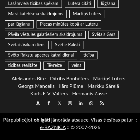
Lasāmviela ticības spēkam
Lutera citāti
lūgšana
Mazā katehisma skaidrojums
Mārtiņš Luters
par lūgšanu
Piecas minūtes kopā ar Luteru
Pāvila vēstules galatiešiem skaidrojums
Svētais Gars
Svētais Vakarēdiens
Svētie Raksti
Svēto Rakstu apceres katrai dienai
ticība
ticības realitāte
Tēvreize
velns
Aleksandrs Bite
Dītrihs Bonhēfers
Mārtiņš Luters
Georgs Mancelis
Ilārs Plūme
Markku Särelä
Karls F. V. Valters
Hermanis Zasse
Draugiem
Facebook
Twitter
Instagram
LinkedIn
whatsapp
RSS
Pārpublicējot
obligāti
jānorāda atsauce. Visas tiesības patur
::
e-BAZNICA
::
© 2007-2026