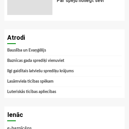
Par spēju noliegt sevi
Atrodi
Bauslība un Evaņģēlijs
Baznīcas gada sprediķi vienuviet
Ilgi gaidītais latviešu sprediķu krājums
Lasāmviela ticības spēkam
Luteriskās ticības apliecības
Ienāc
e-baznīcēns