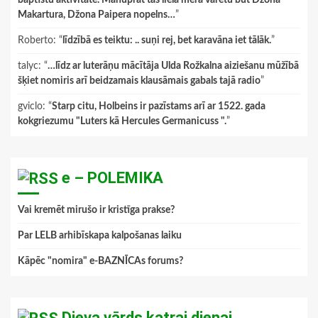
baptistu aktivitāte. Manuprāt tas lielā mērā varētu būt Džona
Makartura, Džona Paipera nopelns…
”
Roberto
: “
līdzībā es teiktu: .. suņi rej, bet karavāna iet tālāk.
”
talyc
: “
…līdz ar luterāņu mācītāja Ulda Rožkalna aiziešanu mūžībā
šķiet nomiris arī beidzamais klausāmais gabals tajā radio
”
gviclo
: “
Starp citu, Holbeins ir pazīstams arī ar 1522. gada
kokgriezumu "Luters kā Hercules Germanicuss ".
”
e – POLEMIKA
Vai kremēt mirušo ir kristīga prakse?
Par LELB arhibīskapa kalpošanas laiku
Kāpēc "nomira" e-BAZNĪCAs forums?
Dieva vārds katrai dienai