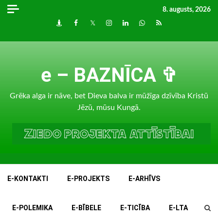
Skip
8. augusts, 2026
to
Draugiem
Facebook
Twitter
Instagram
LinkedIn
whatsapp
RSS
content
e – BAZNĪCA ✞
Grēka alga ir nāve, bet Dieva balva ir mūžīga dzīvība Kristū
Jēzū, mūsu Kungā.
E-KONTAKTI
E-PROJEKTS
E-ARHĪVS
E-POLEMIKA
E-BĪBELE
E-TICĪBA
E-LTA