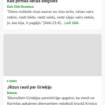
Kad pirmās lietas beigsies
Karls Olafs Rozeniuss
“Dievs nožāvēs visas asaras no viņu acīm, nāves vairs
nebūs, nedz bēdu, nedz vaidu, nedz sāpju vairs nebūs,
jo, kas bija, ir pagājis.” [Atkl.21:4]...
Lasīt tālāk
E-ZIŅAS
Jēzus raud par Grieķiju
Roberto
Tūkstošiem Grieķijas pareizticīgo apgalvo, ka vienā no
Korintas apkaimes dievnamiem redzējuši krustā Kristus