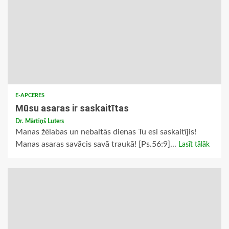
E-APCERES
Mūsu asaras ir saskaitītas
Dr. Mārtiņš Luters
Manas žēlabas un nebaltās dienas Tu esi saskaitījis!
Manas asaras savācis savā traukā! [Ps.56:9]...
Lasīt tālāk