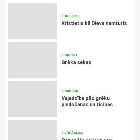
E-APCERES
Kristietis kā Dieva namturis
E-RAKSTI
Grēka sekas
E-MĀCĪBA
Vajadzība pēc grēku
piedošanas un ticības
E-LŪGŠANAS