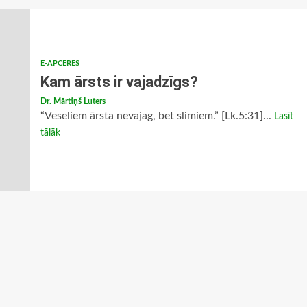
E-APCERES
Kam ārsts ir vajadzīgs?
Dr. Mārtiņš Luters
“Veseliem ārsta nevajag, bet slimiem.” [Lk.5:31]...
Lasīt
tālāk