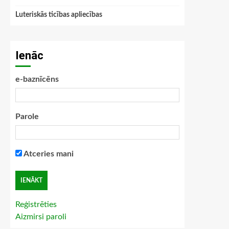
Luteriskās ticības apliecības
Ienāc
e-baznīcēns
Parole
Atceries mani
Reģistrēties
Aizmirsi paroli