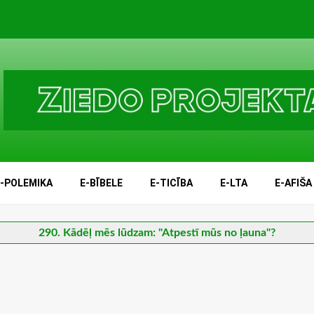
E-POLEMIKA
E-BĪBELE
E-TICĪBA
E-LTA
E-AFIŠA
290. Kādēļ mēs lūdzam: "Atpestī mūs no ļauna"?