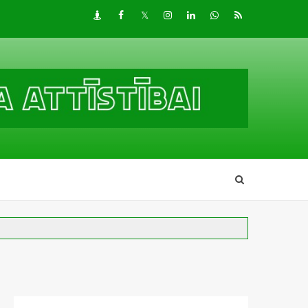
Draugiem
Facebook
Twitter
Instagram
LinkedIn
whatsapp
RSS