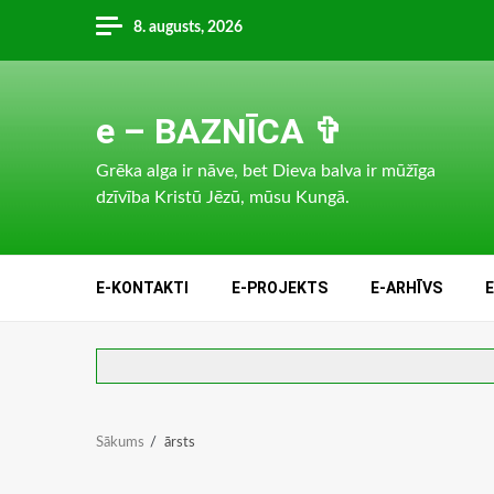
Skip
8. augusts, 2026
to
content
e – BAZNĪCA ✞
Grēka alga ir nāve, bet Dieva balva ir mūžīga
dzīvība Kristū Jēzū, mūsu Kungā.
E-KONTAKTI
E-PROJEKTS
E-ARHĪVS
Sākums
ārsts