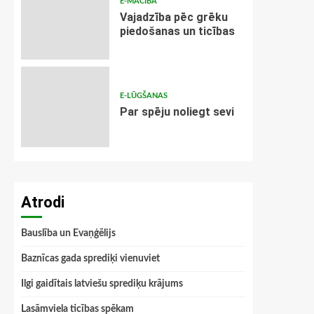
E-MĀCĪBA
Vajadzība pēc grēku
piedošanas un ticības
E-LŪGŠANAS
Par spēju noliegt sevi
Atrodi
Bauslība un Evaņģēlijs
Baznīcas gada sprediķi vienuviet
Ilgi gaidītais latviešu sprediķu krājums
Lasāmviela ticības spēkam