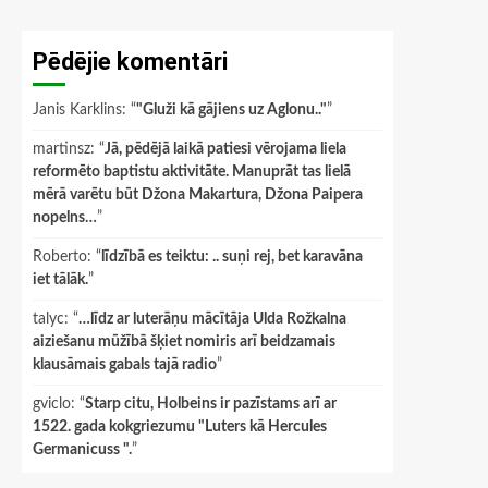
Pēdējie komentāri
Janis Karklins
: “
"Gluži kā gājiens uz Aglonu.."
”
martinsz
: “
Jā, pēdējā laikā patiesi vērojama liela
reformēto baptistu aktivitāte. Manuprāt tas lielā
mērā varētu būt Džona Makartura, Džona Paipera
nopelns…
”
Roberto
: “
līdzībā es teiktu: .. suņi rej, bet karavāna
iet tālāk.
”
talyc
: “
…līdz ar luterāņu mācītāja Ulda Rožkalna
aiziešanu mūžībā šķiet nomiris arī beidzamais
klausāmais gabals tajā radio
”
gviclo
: “
Starp citu, Holbeins ir pazīstams arī ar
1522. gada kokgriezumu "Luters kā Hercules
Germanicuss ".
”