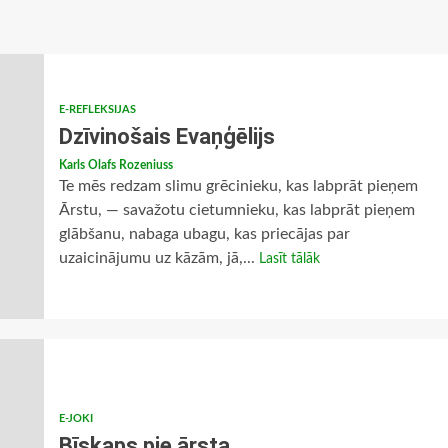
E-REFLEKSIJAS
Dzīvinošais Evaņģēlijs
Karls Olafs Rozeniuss
Te mēs redzam slimu grēcinieku, kas labprāt pieņem
Ārstu, — savažotu cietumnieku, kas labprāt pieņem
glābšanu, nabaga ubagu, kas priecājas par
uzaicinājumu uz kāzām, jā,...
Lasīt tālāk
E-JOKI
Bīskaps pie ārsta