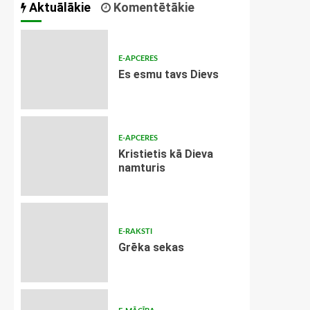
Aktuālākie
Komentētākie
E-APCERES
Es esmu tavs Dievs
E-APCERES
Kristietis kā Dieva
namturis
E-RAKSTI
Grēka sekas