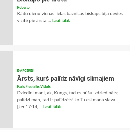
Roberto
Kādu dienu vienas lielas baznīcas bīskaps bija devies
vizītē pie ārsta....
Lasīt tālāk
E-APCERES
Ārsts, kurš palīdz nāvīgi slimajiem
Karls Frederiks Vislofs
Dziedini mani, ak, Kungs, tad es būšu izdziedināts;
palīdzi man, tad ir palīdzēts! Jo Tu esi mana slava.
[Jer.17:14]...
Lasīt tālāk