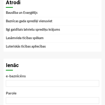
Atrodi
Bauslība un Evaņģēlijs
Baznīcas gada sprediķi vienuviet
Ilgi gaidītais latviešu sprediķu krājums
Lasāmviela ticības spēkam
Luteriskās ticības apliecības
Ienāc
e-baznīcēns
Parole