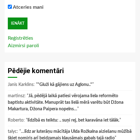
Atceries mani
Reģistrēties
Aizmirsi paroli
Pēdējie komentāri
Janis Karklins
: “
"Gluži kā gājiens uz Aglonu.."
”
martinsz
: “
Jā, pēdējā laikā patiesi vērojama liela reformēto
baptistu aktivitāte. Manuprāt tas lielā mērā varētu būt Džona
Makartura, Džona Paipera nopelns…
”
Roberto
: “
līdzībā es teiktu: .. suņi rej, bet karavāna iet tālāk.
”
talyc
: “
…līdz ar luterāņu mācītāja Ulda Rožkalna aiziešanu mūžībā
šķiet nomiris arī beidzamais klausāmais gabals tajā radio
”