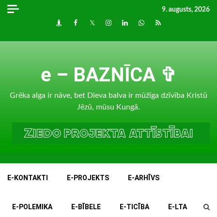
Skip
9. augusts, 2026
to
Draugiem
Facebook
Twitter
Instagram
LinkedIn
whatsapp
RSS
content
e – BAZNĪCA ✞
Grēka alga ir nāve, bet Dieva balva ir mūžīga dzīvība Kristū
Jēzū, mūsu Kungā.
E-KONTAKTI
E-PROJEKTS
E-ARHĪVS
E-POLEMIKA
E-BĪBELE
E-TICĪBA
E-LTA