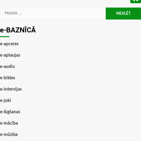
Meklēt:
e-BAZNĪCĀ
e-apceres
e-aptaujas
e-audio
e-bildes
e-intervijas
e-joki
e-lūgšanas
e-mācība
e-mūzika