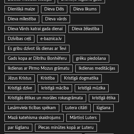
Dienišķā maize
Dieva Dēls
Dieva likums
Dieva mīlestība
Dieva vārds
Dieva Vārds katrai gada dienai
Dieva žēlastība
Dzīvības ceļš
e-baznica.lv
Es gribu dzīvot šīs dienas ar Tevi
Gads kopa ar Dītrihu Bonhēferu
grēku piedošana
Ikdienas ar Pirmo Mozus grāmatu
Ikdienas meditācijas
Jēzus Kristus
Kristība
Kristīgā dogmatika
Kristīgā dzīve
kristīgā mācība
kristīgā mūzika
Kristīgās ētikas un morāles rokasgrāmata
kristīgā ētika
Lasāmviela ticības spēkam
Lutera citāti
lūgšana
Mazā katehisma skaidrojums
Mārtiņš Luters
par lūgšanu
Piecas minūtes kopā ar Luteru