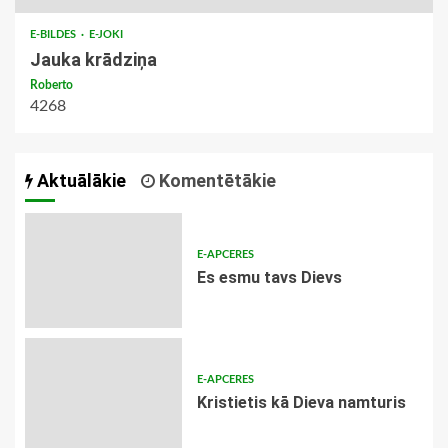
E-BILDES
E-JOKI
Jauka krādziņa
Roberto
4268
Aktuālākie
Komentētākie
E-APCERES
Es esmu tavs Dievs
E-APCERES
Kristietis kā Dieva namturis