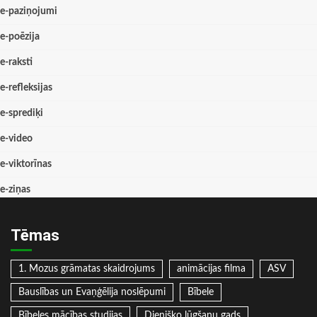
e-paziņojumi
e-poēzija
e-raksti
e-refleksijas
e-sprediķi
e-video
e-viktorīnas
e-ziņas
Tēmas
1. Mozus grāmatas skaidrojums
animācijas filma
ASV
Bauslības un Evaņģēlija noslēpumi
Bībele
Bībeles mācības studijas
Dienišķo lūgšanu gads