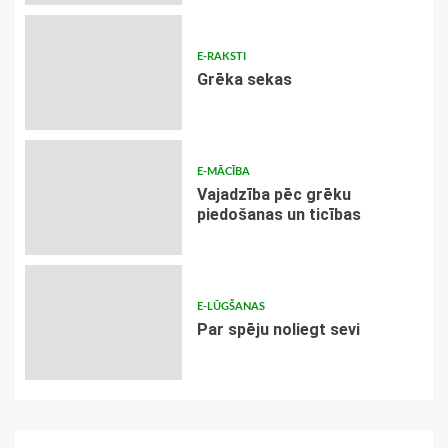
E-RAKSTI
Grēka sekas
E-MĀCĪBA
Vajadzība pēc grēku
piedošanas un ticības
E-LŪGŠANAS
Par spēju noliegt sevi