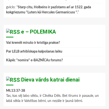
gviclo
: “
Starp citu, Holbeins ir pazīstams arī ar 1522. gada
kokgriezumu "Luters kā Hercules Germanicuss ".
”
e – POLEMIKA
Vai kremēt mirušo ir kristīga prakse?
Par LELB arhibīskapa kalpošanas laiku
Kāpēc "nomira" e-BAZNĪCAs forums?
Dieva vārds katrai dienai
Mt.13:37-38
Tas, kas sēj labo sēklu, ir Cilvēka Dēls. Bet tīrums ir pasaule, un
labā sēkla ir Valstības bērni, un nezāle ir ļaunā bērni.