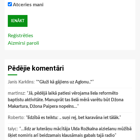
Atceries mani
Reģistrēties
Aizmirsi paroli
Pēdējie komentāri
Janis Karklins
: “
"Gluži kā gājiens uz Aglonu.."
”
martinsz
: “
Jā, pēdējā laikā patiesi vērojama liela reformēto
baptistu aktivitāte. Manuprāt tas lielā mērā varētu būt Džona
Makartura, Džona Paipera nopelns…
”
Roberto
: “
līdzībā es teiktu: .. suņi rej, bet karavāna iet tālāk.
”
talyc
: “
…līdz ar luterāņu mācītāja Ulda Rožkalna aiziešanu mūžībā
šķiet nomiris arī beidzamais klausāmais gabals tajā radio
”