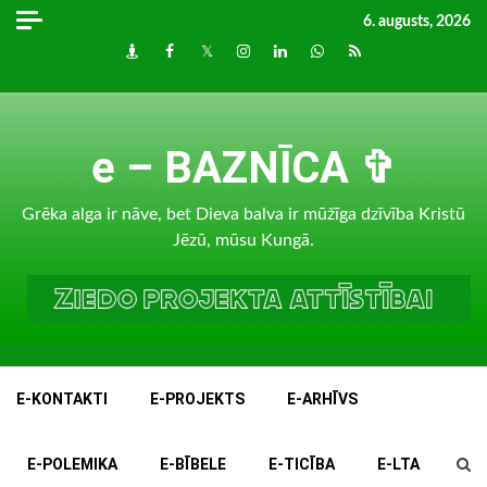
Skip
6. augusts, 2026
to
Draugiem
Facebook
Twitter
Instagram
LinkedIn
whatsapp
RSS
content
e – BAZNĪCA ✞
Grēka alga ir nāve, bet Dieva balva ir mūžīga dzīvība Kristū
Jēzū, mūsu Kungā.
E-KONTAKTI
E-PROJEKTS
E-ARHĪVS
E-POLEMIKA
E-BĪBELE
E-TICĪBA
E-LTA