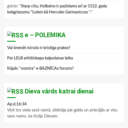
gviclo
: “
Starp citu, Holbeins ir pazīstams arī ar 1522. gada
kokgriezumu "Luters kā Hercules Germanicuss ".
”
e – POLEMIKA
Vai kremēt mirušo ir kristīga prakse?
Par LELB arhibīskapa kalpošanas laiku
Kāpēc "nomira" e-BAZNĪCAs forums?
Dieva vārds katrai dienai
Ap.d.16:34
Viņš tos veda savā namā, sēdināja pie galda un priecājās ar visu
savu namu, ka ticēja Dievam.