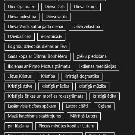
Dienišķā maize
Dieva Dēls
Dieva likums
Dieva mīlestība
Dieva vārds
Dieva Vārds katrai gada dienai
Dieva žēlastība
Dzīvības ceļš
e-baznica.lv
Es gribu dzīvot šīs dienas ar Tevi
Gads kopa ar Dītrihu Bonhēferu
grēku piedošana
Ikdienas ar Pirmo Mozus grāmatu
Ikdienas meditācijas
Jēzus Kristus
Kristība
Kristīgā dogmatika
Kristīgā dzīve
kristīgā mācība
kristīgā mūzika
Kristīgās ētikas un morāles rokasgrāmata
kristīgā ētika
Lasāmviela ticības spēkam
Lutera citāti
lūgšana
Mazā katehisma skaidrojums
Mārtiņš Luters
par lūgšanu
Piecas minūtes kopā ar Luteru