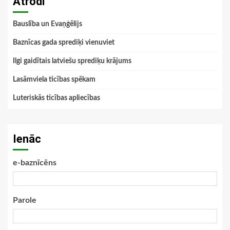
Atrodi
Bauslība un Evaņģēlijs
Baznīcas gada sprediķi vienuviet
Ilgi gaidītais latviešu sprediķu krājums
Lasāmviela ticības spēkam
Luteriskās ticības apliecības
Ienāc
e-baznīcēns
Parole