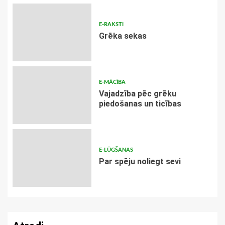
E-RAKSTI
Grēka sekas
E-MĀCĪBA
Vajadzība pēc grēku
piedošanas un ticības
E-LŪGŠANAS
Par spēju noliegt sevi