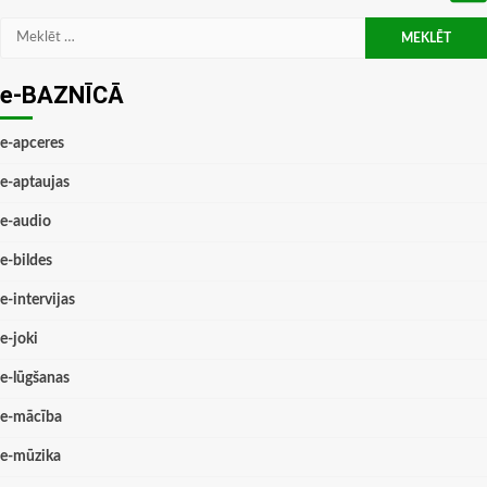
Meklēt:
e-BAZNĪCĀ
e-apceres
e-aptaujas
e-audio
e-bildes
e-intervijas
e-joki
e-lūgšanas
e-mācība
e-mūzika