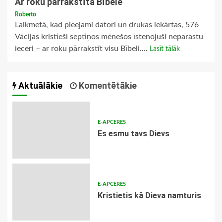
Ar roku pārrakstītā Bībele
Roberto
Laikmetā, kad pieejami datori un drukas iekārtas, 576
Vācijas kristieši septiņos mēnešos īstenojuši neparastu
ieceri – ar roku pārrakstīt visu Bībeli....
Lasīt tālāk
Aktuālākie
Komentētākie
E-APCERES
Es esmu tavs Dievs
E-APCERES
Kristietis kā Dieva namturis