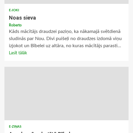
E-JOKI
Noas sieva
Roberto
Kāds mācītājs draudzei paziņo, ka nākamajā svētdienā
sludinās par Nou. Divi puišeļi no draudzes izdomā viņu
izjokot un Bībelei uz altāra, no kuras mācītājs parasti...
Lasīt tālāk
E-ZIŅAS