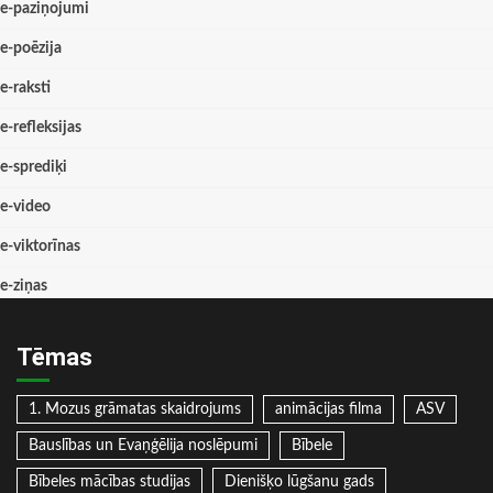
e-paziņojumi
e-poēzija
e-raksti
e-refleksijas
e-sprediķi
e-video
e-viktorīnas
e-ziņas
Tēmas
1. Mozus grāmatas skaidrojums
animācijas filma
ASV
Bauslības un Evaņģēlija noslēpumi
Bībele
Bībeles mācības studijas
Dienišķo lūgšanu gads