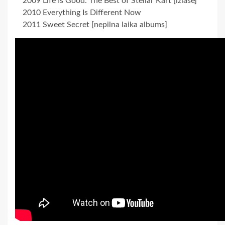
2009 Life Is Good: The Best of Stellar Kart [izlase]
2010 Everything Is Different Now
2011 Sweet Secret [nepilna laika albums]