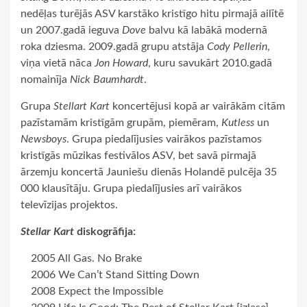
nedēļas turējās ASV karstāko kristīgo hitu pirmajā ailītē
un 2007.gadā ieguva
Dove
balvu kā labākā modernā
roka dziesma. 2009.gadā grupu atstāja
Cody Pellerin
,
viņa vietā nāca
Jon Howard
, kuru savukārt 2010.gadā
nomainīja
Nick Baumhardt
.
Grupa
Stellart Kart
koncertējusi kopā ar vairākām citām
pazīstamām kristīgām grupām, piemēram,
Kutless
un
Newsboys
. Grupa piedalījusies vairākos pazīstamos
kristīgās mūzikas festivālos ASV, bet savā pirmajā
ārzemju koncertā Jauniešu dienās Holandē pulcēja 35
000 klausītāju. Grupa piedalījusies arī vairākos
televīzijas projektos.
Stellar Kart
diskogrāfija:
2005 All Gas. No Brake
2006 We Can’t Stand Sitting Down
2008 Expect the Impossible