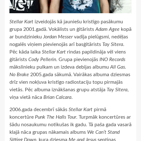
Stellar Kart
izveidojās kā jauniešu kristīgo pasākumu
grupa 2001.gadā. Vokālists un ģitārists
Adam Agee
kopā
ar bundzinieku
Jordan Messer
vadīja pielūgsmi, nedēļas
nogalēs viņiem pievienojās arī basģitārists
Tay Sitera
.
Pēc kāda laika
Stellar Kart
rindas papildināja vēl viens
ģitārists
Cody Pellerin
. Grupa pievienojās
INO Records
mākslinieku pulkam un izdeva debijas albumu
All Gas.
No Brake
2005.gada sākumā. Vairākas albuma dziesmas
drīz vien nokļuva kristīgo radiostaciju topu pirmajās
vietās. Pēc albuma iznākšanas grupu atstāja
Tay Sitera
,
viņa vietā nāca
Brian Calcara
.
2006.gada decembrī sākās
Stellar Kart
pirmā
koncertūre
Punk The Halls Tour
. Turpmāk koncertūres ar
šādu nosaukumu notikušas ik gadu. Tā paša gada vasarā
klajā nāca grupas nākamais albums
We Can’t Stand
Sitting Down
, kura dziesma
Me and Jesus
septiņas