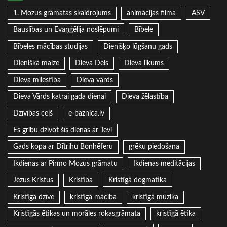
1. Mozus grāmatas skaidrojums
animācijas filma
ASV
Bauslības un Evaņģēlija noslēpumi
Bībele
Bībeles mācības studijas
Dienišķo lūgšanu gads
Dienišķā maize
Dieva Dēls
Dieva likums
Dieva mīlestība
Dieva vārds
Dieva Vārds katrai gada dienai
Dieva žēlastība
Dzīvības ceļš
e-baznica.lv
Es gribu dzīvot šīs dienas ar Tevi
Gads kopa ar Dītrihu Bonhēferu
grēku piedošana
Ikdienas ar Pirmo Mozus grāmatu
Ikdienas meditācijas
Jēzus Kristus
Kristība
Kristīgā dogmatika
Kristīgā dzīve
kristīgā mācība
kristīgā mūzika
Kristīgās ētikas un morāles rokasgrāmata
kristīgā ētika