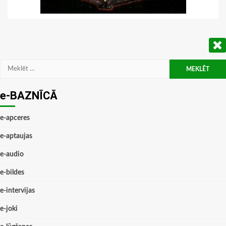
Meklēt:
e-BAZNĪCĀ
e-apceres
e-aptaujas
e-audio
e-bildes
e-intervijas
e-joki