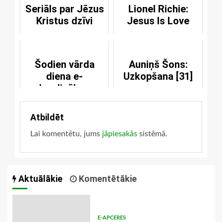
Seriāls par Jēzus
Lionel Richie:
Kristus dzīvi
Jesus Is Love
Šodien vārda
Auniņš Šons:
diena e-
Uzkopšana [31]
kardinālam
Atbildēt
Lai komentētu, jums
jāpiesakās
sistēmā.
Aktuālākie
Komentētākie
E-APCERES