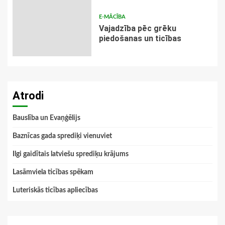
E-MĀCĪBA
Vajadzība pēc grēku
piedošanas un ticības
Atrodi
Bauslība un Evaņģēlijs
Baznīcas gada sprediķi vienuviet
Ilgi gaidītais latviešu sprediķu krājums
Lasāmviela ticības spēkam
Luteriskās ticības apliecības