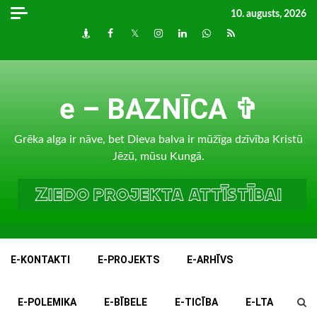
Skip
10. augusts, 2026
to
Draugiem
Facebook
Twitter
Instagram
LinkedIn
whatsapp
RSS
content
e – BAZNĪCA ✞
Grēka alga ir nāve, bet Dieva balva ir mūžīga dzīvība Kristū
Jēzū, mūsu Kungā.
E-KONTAKTI
E-PROJEKTS
E-ARHĪVS
E-POLEMIKA
E-BĪBELE
E-TICĪBA
E-LTA