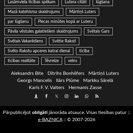
Lasāmviela ticības spēkam
Lutera citāti
lūgšana
Mazā katehisma skaidrojums
Mārtiņš Luters
par lūgšanu
Piecas minūtes kopā ar Luteru
Pāvila vēstules galatiešiem skaidrojums
Svētais Gars
Svētais Vakarēdiens
Svētie Raksti
Svēto Rakstu apceres katrai dienai
ticība
ticības realitāte
Tēvreize
velns
Aleksandrs Bite
Dītrihs Bonhēfers
Mārtiņš Luters
Georgs Mancelis
Ilārs Plūme
Markku Särelä
Karls F. V. Valters
Hermanis Zasse
Draugiem
Facebook
Twitter
Instagram
LinkedIn
whatsapp
RSS
Pārpublicējot
obligāti
jānorāda atsauce. Visas tiesības patur
::
e-BAZNICA
::
© 2007-2026