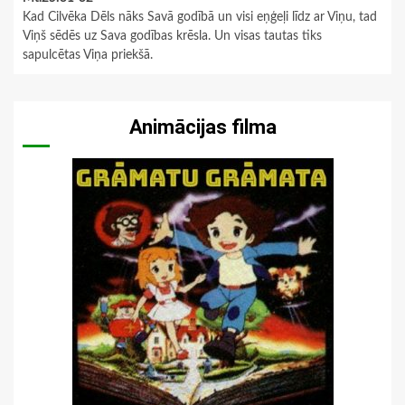
Kad Cilvēka Dēls nāks Savā godībā un visi eņģeļi līdz ar Viņu, tad
Viņš sēdēs uz Sava godības krēsla. Un visas tautas tiks
sapulcētas Viņa priekšā.
Animācijas filma