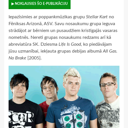
▶ NOKLAUSIES ŠO E-PUBLIKĀCIJU
Iepazīsimies ar poppankmūzikas grupu
Stellar Kart
no
Fēniksas Arizonā, ASV. Savu nosaukumu grupa ieguva
strādājot ar bērniem un pusaudžiem kristīgajās vasaras
nometnēs. Nereti grupas nosaukums redzams arī kā
abreviatūra SK. Dziesma
Life Is Good
, ko piedāvājam
jūsu uzmanībai, iekļauta grupas debijas albumā
All Gas.
No Brake
[2005].