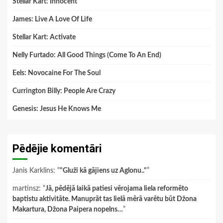
Stellar Kart: Innocent
James: Live A Love Of Life
Stellar Kart: Activate
Nelly Furtado: All Good Things (Come To An End)
Eels: Novocaine For The Soul
Currington Billy: People Are Crazy
Genesis: Jesus He Knows Me
Pēdējie komentāri
Janis Karklins
: “
"Gluži kā gājiens uz Aglonu.."
”
martinsz
: “
Jā, pēdējā laikā patiesi vērojama liela reformēto
baptistu aktivitāte. Manuprāt tas lielā mērā varētu būt Džona
Makartura, Džona Paipera nopelns…
”