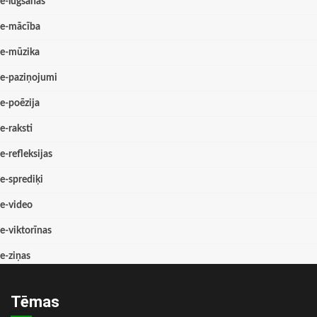
e-lūgšanas
e-mācība
e-mūzika
e-paziņojumi
e-poēzija
e-raksti
e-refleksijas
e-sprediķi
e-video
e-viktorīnas
e-ziņas
Tēmas