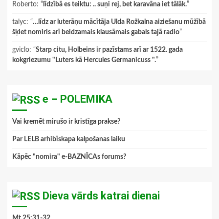
Roberto
: “
līdzībā es teiktu: .. suņi rej, bet karavāna iet tālāk.
”
talyc
: “
…līdz ar luterāņu mācītāja Ulda Rožkalna aiziešanu mūžībā
šķiet nomiris arī beidzamais klausāmais gabals tajā radio
”
gviclo
: “
Starp citu, Holbeins ir pazīstams arī ar 1522. gada
kokgriezumu "Luters kā Hercules Germanicuss ".
”
e – POLEMIKA
Vai kremēt mirušo ir kristīga prakse?
Par LELB arhibīskapa kalpošanas laiku
Kāpēc "nomira" e-BAZNĪCAs forums?
Dieva vārds katrai dienai
Mt.25:31-32