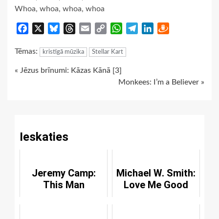
Whoa, whoa, whoa, whoa
Facebook
X
Bluesky
Threads
Email
Copy
WhatsApp
Telegram
LinkedIn
Draugiem
Link
Tēmas:
kristīgā mūzika
Stellar Kart
Continue
« Jēzus brīnumi: Kāzas Kānā [3]
Monkees: I’m a Believer »
Reading
Ieskaties
Jeremy Camp:
Michael W. Smith:
This Man
Love Me Good