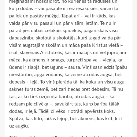
mēģinādami noskaidrot, no kurienes tā radusies un
kurp dodas – vai pasaule ir reiz iesākusies, vai arī tā
paliek un pastāv mūžīgi. Tāpat arī – vai ir kāds, kas
valda pār visu pasauli un pār visām lietām. Te nu ir
parādījies dabas cēlākais spīdeklis, pagāniskais visu
dabaszinību skolotāju skolotājs, kurš tagad valda pār
visām augstajām skolām un māca paša Kristus vietā –
izcili slavenais Aristotelis, kas ir mācījis un vēl joprojām
māca, ka akmens ir smags, turpretī spalva – viegla, ka
ūdens ir slapjš, bet uguns – sausa. Viņš sasniedzis īpašu
meistarību, apgalvodams, ka zeme atrodas augšā, bet
debesis – lejā. To viņš pierāda tā, ka koku un visu augu
saknes turas zemē, bet zari tiecas pret debesīm. Tā nu
tas, ar ko tiek uzņemta barība, atrodas augšā – kā
redzam pie cilvēka –, savukārt tas, kurp barība tālāk
dodas, ir lejā. Tādēļ cilvēks ir otrādi apvērsts koks.
Spalva, kas lido, laižas lejup, bet akmens, kas krīt, krīt
uz augšu.