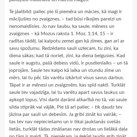
Te jāatbild: paliec pie šī piemēra un mācies, kā magi ir
mācījušies no zvaigznes, – tad būsi rīkojies pareizi un
nenomaldīsies. Jo nav šaubu, ka saule, mēness un
zvaigznes – kā Mozus raksta 1. Moz. 1:14, 15 – ir
radītas tādēļ, lai kalpotu zemei gan kā zīmes, gan arī ar
savu spožumu. Redzēdams sauli uzlecam, tu zini, ka
diena sākas; kad tā noriet, zini, ka diena beigusies. Kad
saule ir augstu, pašā debess vidū, ir pusdienlaiks – un tā
joprojām. Saule tev kalpo kā laika un stundu zīme un
mērs, lai tu pēc tās varētu izkārtot visus savus darbus.
Tāpat ir ar mēnesi un zvaigznēm, kas spīd naktī. Turklāt
saule tev vajadzīga, lai tu varētu apart savus laukus un
apkopt lopus. Visi darbi darāmi atkarībā no tā, vai saule
silda stiprāk vai vājāk. Pie tā arī paliec – tik daudz tev
jāzina par sauli un debesīm. Ja gribi zināt ko vairāk, –
tas tev nav nepieciešams un ir tikai jaukšanās svešās
lietās, turklāt tādas zināšanas nav drošas un lielākā daļa
no tām ir maldi. Tā, piemēram, ja ģeķīgi ļaudis grib zināt,