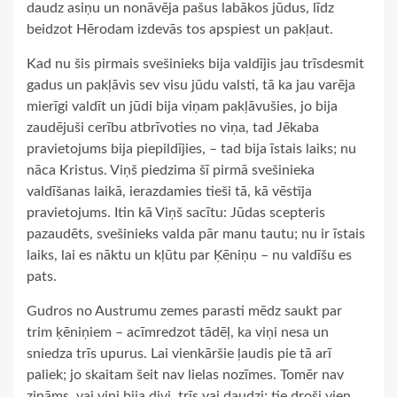
daudz asiņu un nonāvēja pašus labākos jūdus, līdz
beidzot Hērodam izdevās tos apspiest un pakļaut.
Kad nu šis pirmais svešinieks bija valdījis jau trīsdesmit
gadus un pakļāvis sev visu jūdu valsti, tā ka jau varēja
mierīgi valdīt un jūdi bija viņam pakļāvušies, jo bija
zaudējuši cerību atbrīvoties no viņa, tad Jēkaba
pravietojums bija piepildījies, – tad bija īstais laiks; nu
nāca Kristus. Viņš piedzima šī pirmā svešinieka
valdīšanas laikā, ierazdamies tieši tā, kā vēstīja
pravietojums. Itin kā Viņš sacītu: Jūdas scepteris
pazaudēts, svešinieks valda pār manu tautu; nu ir īstais
laiks, lai es nāktu un kļūtu par Ķēniņu – nu valdīšu es
pats.
Gudros no Austrumu zemes parasti mēdz saukt par
trim ķēniņiem – acīmredzot tādēļ, ka viņi nesa un
sniedza trīs upurus. Lai vienkāršie ļaudis pie tā arī
paliek; jo skaitam šeit nav lielas nozīmes. Tomēr nav
zināms, vai viņi bija divi, trīs vai daudzi; tie droši vien