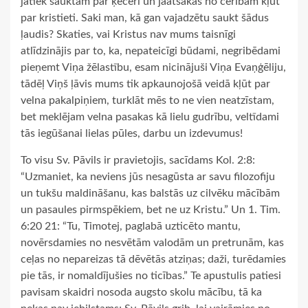
jātiek sauktam par ķeceri un jāatsakās no cerībām kļūt
par kristieti. Saki man, kā gan vajadzētu saukt šādus
ļaudis? Skaties, vai Kristus nav mums taisnīgi
atlīdzinājis par to, ka, nepateicīgi būdami, negribēdami
pieņemt Viņa žēlastību, esam nicinājuši Viņa Evaņģēliju,
tādēļ Viņš ļāvis mums tik apkaunojošā veidā kļūt par
velna pakalpiņiem, turklāt mēs to ne vien neatzīstam,
bet meklējam velna pasakas kā lielu gudrību, veltīdami
tās iegūšanai lielas pūles, darbu un izdevumus!
To visu Sv. Pāvils ir pravietojis, sacīdams Kol. 2:8:
“Uzmaniet, ka neviens jūs nesagūsta ar savu filozofiju
un tukšu maldināšanu, kas balstās uz cilvēku mācībām
un pasaules pirmspēkiem, bet ne uz Kristu.” Un 1. Tim.
6:20 21: “Tu, Timotej, paglabā uzticēto mantu,
novērsdamies no nesvētām valodām un pretrunām, kas
ceļas no nepareizas tā dēvētās atziņas; daži, turēdamies
pie tās, ir nomaldījušies no ticības.” Te apustulis patiesi
pavisam skaidri nosoda augsto skolu mācību, tā ka