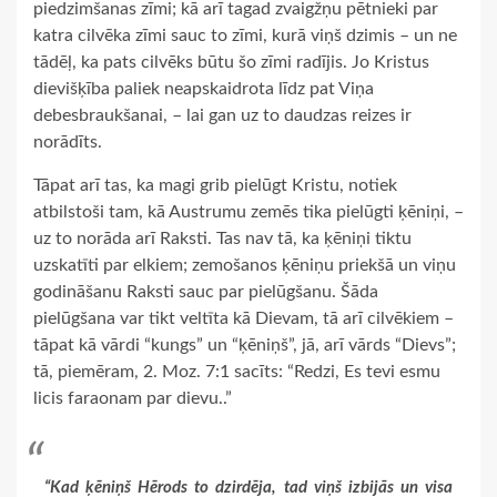
piedzimšanas zīmi; kā arī tagad zvaigžņu pētnieki par
katra cilvēka zīmi sauc to zīmi, kurā viņš dzimis – un ne
tādēļ, ka pats cilvēks būtu šo zīmi radījis. Jo Kristus
dievišķība paliek neapskaidrota līdz pat Viņa
debesbraukšanai, – lai gan uz to daudzas reizes ir
norādīts.
Tāpat arī tas, ka magi grib pielūgt Kristu, notiek
atbilstoši tam, kā Austrumu zemēs tika pielūgti ķēniņi, –
uz to norāda arī Raksti. Tas nav tā, ka ķēniņi tiktu
uzskatīti par elkiem; zemošanos ķēniņu priekšā un viņu
godināšanu Raksti sauc par pielūgšanu. Šāda
pielūgšana var tikt veltīta kā Dievam, tā arī cilvēkiem –
tāpat kā vārdi “kungs” un “ķēniņš”, jā, arī vārds “Dievs”;
tā, piemēram, 2. Moz. 7:1 sacīts: “Redzi, Es tevi esmu
licis faraonam par dievu..”
“Kad ķēniņš Hērods to dzirdēja, tad viņš izbijās un visa