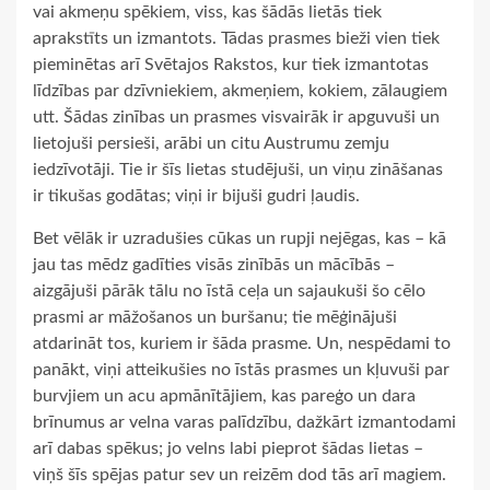
vai akmeņu spēkiem, viss, kas šādās lietās tiek
aprakstīts un izmantots. Tādas prasmes bieži vien tiek
pieminētas arī Svētajos Rakstos, kur tiek izmantotas
līdzības par dzīvniekiem, akmeņiem, kokiem, zālaugiem
utt. Šādas zinības un prasmes visvairāk ir apguvuši un
lietojuši persieši, arābi un citu Austrumu zemju
iedzīvotāji. Tie ir šīs lietas studējuši, un viņu zināšanas
ir tikušas godātas; viņi ir bijuši gudri ļaudis.
Bet vēlāk ir uzradušies cūkas un rupji nejēgas, kas – kā
jau tas mēdz gadīties visās zinībās un mācībās –
aizgājuši pārāk tālu no īstā ceļa un sajaukuši šo cēlo
prasmi ar māžošanos un buršanu; tie mēģinājuši
atdarināt tos, kuriem ir šāda prasme. Un, nespēdami to
panākt, viņi atteikušies no īstās prasmes un kļuvuši par
burvjiem un acu apmānītājiem, kas pareģo un dara
brīnumus ar velna varas palīdzību, dažkārt izmantodami
arī dabas spēkus; jo velns labi pieprot šādas lietas –
viņš šīs spējas patur sev un reizēm dod tās arī magiem.