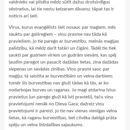
valdnieks vai pilsēta mēdz sūtīt dažus drošsirdīgus
vēstnešus, lai tie nestu ķeizaram dāvanu; tāpat tas ir
noticis arī šeit.
Vīrus, kurus evaņģēlists šeit nosauc par magiem, mēs
sauktu par gaišreģiem – viņu prasme nav tāda kā
praviešiem, jo tie pareģo ar burvestību, melnās maģijas
palīdzību, kā mēdz darīt tatāri un čigāni. Tādēļ tie tiek
saukti par gudriem vīriem un gudrām sievām, kas spēj
ļaudīm pareģot un pasacīt dažādas lietas, zina dažādas
slepenas un savādas zinības. Viņu prasmi sauc par
maģiju; tā saistīta ar burvestībām un velna darbiem;
tomēr šīs burvestības nav gluži tādas kā tās, ar ko
nodarbojas burves un raganas. Jo magi atdarina īstus
praviešus (un pareģo gluži kā īsti pravieši), taču viņu
pravietojumi nenāk no Dieva Gara; dažreiz viņu
pravietojumi ir pareizi, jo tie nav vienas vienīgas velna
lietas, kā raganu burvestības, bet cilvēka dabīgā prāta
spēju un velna līdzdalības sajaukums.