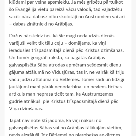
kļūdami par velna apsmieklu. Ja mēs gribētu pārtulkot
šo Evaņģēlija vietu pareizā vācu valodā, tad vajadzētu
sacīt: nāca dabaszinību skolotāji no Austrumiem vai arī
– dabas zinātnieki no Arābijas.
Dažus pārsteidz tas, kā šie magi nedaudzās dienās
varējuši veikt tik tālu ceļu – domājams, ka viņi
ieradušies trīspadsmitajā dienā pēc Kristus dzimšanas.
Un tomēr ģeogrāfi raksta, ka bagātās Arābijas
galvaspilsēta Sāba atrodas apmēram sešdesmit dienu
gājuma attālumā no Vidusjūras, tas ir, ne vairāk kā triju
vācu jūdžu attālumā no Bētlemes. Tomēr šādi un līdzīgi
jautājumi mani pārāk nenodarbina; un neviens ticības
artikuls man neprasa ticēt tam, ka Austrumzemes
gudrie atnākuši pie Kristus trīspadsmitajā dienā pēc
Viņa dzimšanas.
Tāpat nav noteikti jādomā, ka viņi nākuši no
galvaspilsētas Sābas vai no Arābijas tālākajām vietām,
nevis aizgājuši līdz Bētlemei no pierobežas apkārtnes