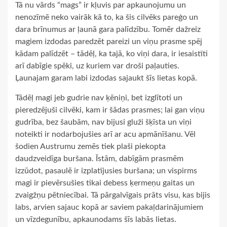
Tā nu vārds “mags” ir kļuvis par apkaunojumu un
nenozīmē neko vairāk kā to, ka šis cilvēks pareģo un
dara brīnumus ar ļaunā gara palīdzību. Tomēr dažreiz
magiem izdodas paredzēt pareizi un viņu prasme spēj
kādam palīdzēt – tādēļ, ka tajā, ko viņi dara, ir iesaistīti
arī dabīgie spēki, uz kuriem var droši paļauties.
Ļaunajam garam labi izdodas sajaukt šīs lietas kopā.
Tādēļ magi jeb gudrie nav ķēniņi, bet izglītoti un
pieredzējuši cilvēki, kam ir šādas prasmes; lai gan viņu
gudrība, bez šaubām, nav bijusi gluži šķīsta un viņi
noteikti ir nodarbojušies arī ar acu apmānīšanu. Vēl
šodien Austrumu zemēs tiek plaši piekopta
daudzveidīga buršana. Īstām, dabīgām prasmēm
izzūdot, pasaulē ir izplatījusies buršana; un vispirms
magi ir pievērsušies tikai debess ķermeņu gaitas un
zvaigžņu pētniecībai. Tā pārgalvīgais prāts visu, kas bijis
labs, arvien sajauc kopā ar saviem pakaļdarinājumiem
un vīzdegunību, apkaunodams šīs labās lietas.