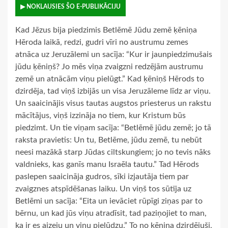
▶ NOKLAUSIES ŠO E-PUBLIKĀCIJU
Kad Jēzus bija piedzimis Betlēmē Jūdu zemē ķēniņa
Hēroda laikā, redzi, gudri vīri no austrumu zemes
atnāca uz Jeruzālemi un sacīja: “Kur ir jaunpiedzimušais
jūdu ķēniņš? Jo mēs viņa zvaigzni redzējām austrumu
zemē un atnācām viņu pielūgt.” Kad ķēniņš Hērods to
dzirdēja, tad viņš izbijās un visa Jeruzāleme līdz ar viņu.
Un saaicinājis visus tautas augstos priesterus un rakstu
mācītājus, viņš izzināja no tiem, kur Kristum būs
piedzimt. Un tie viņam sacīja: “Betlēmē jūdu zemē; jo tā
raksta pravietis: Un tu, Betlēme, jūdu zemē, tu nebūt
neesi mazākā starp Jūdas ciltskungiem; jo no tevis nāks
valdnieks, kas ganīs manu Israēla tautu.” Tad Hērods
paslepen saaicināja gudros, sīki izjautāja tiem par
zvaigznes atspīdēšanas laiku. Un viņš tos sūtīja uz
Betlēmi un sacīja: “Eita un ievāciet rūpīgi ziņas par to
bērnu, un kad jūs viņu atradīsit, tad paziņojiet to man,
ka ir es aizeju un viņu pielūdzu.” To no ķēniņa dzirdējuši,