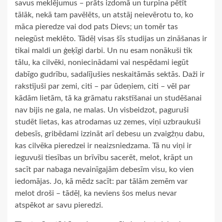
savus meklējumus – prāts izdomā un turpina pētīt
tālāk, nekā tam pavēlēts, un atstāj neievērotu to, ko
māca pieredze vai dod pats Dievs; un tomēr tas
neiegūst meklēto. Tādēļ visas šīs studijas un zināšanas ir
tikai maldi un ģeķīgi darbi. Un nu esam nonākuši tik
tālu, ka cilvēki, noniecinādami vai nespēdami iegūt
dabīgo gudrību, sadalījušies neskaitāmās sektās. Daži ir
rakstījuši par zemi, citi – par ūdeņiem, citi – vēl par
kādām lietām, tā ka grāmatu rakstīšanai un studēšanai
nav bijis ne gala, ne malas. Un visbeidzot, paguruši
studēt lietas, kas atrodamas uz zemes, viņi uzbraukuši
debesīs, gribēdami izzināt arī debesu un zvaigžņu dabu,
kas cilvēka pieredzei ir neaizsniedzama. Tā nu viņi ir
ieguvuši tiesības un brīvību sacerēt, melot, krāpt un
sacīt par nabaga nevainīgajām debesīm visu, ko vien
iedomājas. Jo, kā mēdz sacīt: par tālām zemēm var
melot droši – tādēļ, ka neviens šos melus nevar
atspēkot ar savu pieredzi.