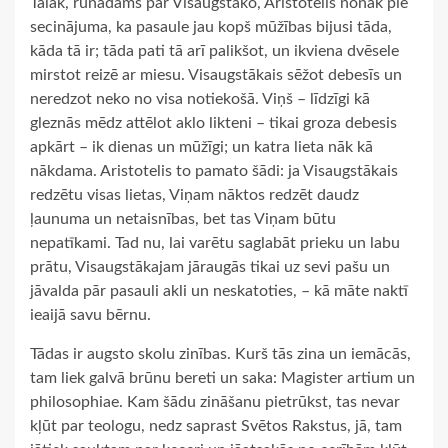
Tālāk, runādams par Visaugstāko, Aristotelis nonāk pie
secinājuma, ka pasaule jau kopš mūžības bijusi tāda,
kāda tā ir; tāda pati tā arī palikšot, un ikviena dvēsele
mirstot reizē ar miesu. Visaugstākais sēžot debesīs un
neredzot neko no visa notiekošā. Viņš – līdzīgi kā
gleznās mēdz attēlot aklo likteni – tikai groza debesis
apkārt – ik dienas un mūžīgi; un katra lieta nāk kā
nākdama. Aristotelis to pamato šādi: ja Visaugstākais
redzētu visas lietas, Viņam nāktos redzēt daudz
ļaunuma un netaisnības, bet tas Viņam būtu
nepatīkami. Tad nu, lai varētu saglabāt prieku un labu
prātu, Visaugstākajam jāraugās tikai uz sevi pašu un
jāvalda pār pasauli akli un neskatoties, – kā māte naktī
ieaijā savu bērnu.
Tādas ir augsto skolu zinības. Kurš tās zina un iemācās,
tam liek galvā brūnu bereti un saka: Magister artium un
philosophiae. Kam šādu zināšanu pietrūkst, tas nevar
kļūt par teologu, nedz saprast Svētos Rakstus, jā, tam