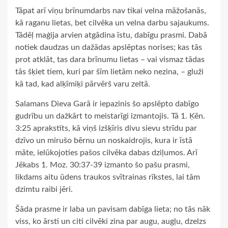
Tāpat arī viņu brīnumdarbs nav tikai velna māžošanās,
kā raganu lietas, bet cilvēka un velna darbu sajaukums.
Tādēļ maģija arvien atgādina īstu, dabīgu prasmi. Dabā
notiek daudzas un dažādas apslēptas norises; kas tās
prot atklāt, tas dara brīnumu lietas – vai vismaz tādas
tās šķiet tiem, kuri par šīm lietām neko nezina, – gluži
kā tad, kad alķīmiķi pārvērš varu zeltā.
Salamans Dieva Garā ir iepazinis šo apslēpto dabīgo
gudrību un dažkārt to meistarīgi izmantojis. Tā 1. Ķēn.
3:25 aprakstīts, kā viņš izšķīris divu sievu strīdu par
dzīvo un mirušo bērnu un noskaidrojis, kura ir īstā
māte, ielūkojoties pašos cilvēka dabas dziļumos. Arī
Jēkabs 1. Moz. 30:37-39 izmanto šo pašu prasmi,
likdams aitu ūdens traukos svītrainas rīkstes, lai tām
dzimtu raibi jēri.
Šāda prasme ir laba un pavisam dabīga lieta; no tās nāk
viss, ko ārsti un citi cilvēki zina par augu, augļu, dzelzs