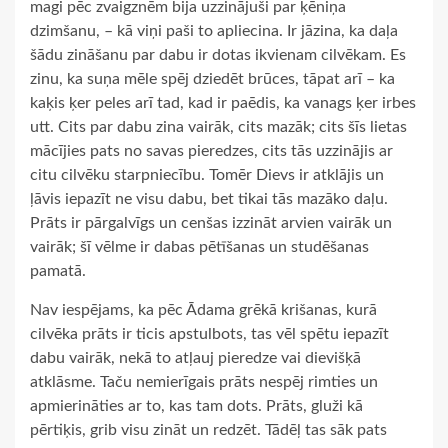
magi pēc zvaigznēm bija uzzinājuši par ķēniņa
dzimšanu, – kā viņi paši to apliecina. Ir jāzina, ka daļa
šādu zināšanu par dabu ir dotas ikvienam cilvēkam. Es
zinu, ka suņa mēle spēj dziedēt brūces, tāpat arī – ka
kaķis ķer peles arī tad, kad ir paēdis, ka vanags ķer irbes
utt. Cits par dabu zina vairāk, cits mazāk; cits šīs lietas
mācījies pats no savas pieredzes, cits tās uzzinājis ar
citu cilvēku starpniecību. Tomēr Dievs ir atklājis un
ļāvis iepazīt ne visu dabu, bet tikai tās mazāko daļu.
Prāts ir pārgalvīgs un cenšas izzināt arvien vairāk un
vairāk; šī vēlme ir dabas pētīšanas un studēšanas
pamatā.
Nav iespējams, ka pēc Ādama grēkā krišanas, kurā
cilvēka prāts ir ticis apstulbots, tas vēl spētu iepazīt
dabu vairāk, nekā to atļauj pieredze vai dievišķā
atklāsme. Taču nemierīgais prāts nespēj rimties un
apmierināties ar to, kas tam dots. Prāts, gluži kā
pērtiķis, grib visu zināt un redzēt. Tādēļ tas sāk pats