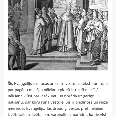
Šis Evaņģēlijs sasaucas ar lasīto vēstules tekstu un runā
par pagānu miesīgo nākšanu pie Kristus; šī miesīgā
nākšana kļūst par iesākumu un norāda uz garīgo
nākšanu, par kuru runā vēstule. Šis ir biedinošs un reizē
mierinošs Evaņģēlijs. Tas draudīgi vēršas pret lielajiem,
izglītotajiem, svētajiem, varenajiem, parādot, ka tie visi