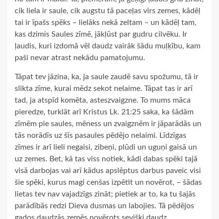
cik liela ir saule, cik augstu tā paceļas virs zemes, kādēļ
tai ir īpašs spēks – lielāks nekā zeltam – un kādēļ tam,
kas dzimis Saules zīmē, jākļūst par gudru cilvēku. Ir
ļaudis, kuri izdomā vēl daudz vairāk šādu muļķību, kam
paši nevar atrast nekādu pamatojumu.
Tāpat tev jāzina, ka, ja saule zaudē savu spožumu, tā ir
slikta zīme, kurai mēdz sekot nelaime. Tāpat tas ir arī
tad, ja atspīd komēta, asteszvaigzne. To mums māca
pieredze, turklāt arī Kristus Lk. 21:25 saka, ka šādām
zīmēm pie saules, mēness un zvaigznēm ir jāparādās un
tās norādīs uz šīs pasaules pēdējo nelaimi. Līdzīgas
zīmes ir arī lieli negaisi, zibeņi, plūdi un uguņi gaisā un
uz zemes. Bet, kā tas viss notiek, kādi dabas spēki tajā
visā darbojas vai arī kādus apslēptus darbus paveic visi
šie spēki, kurus magi cenšas izpētīt un novērot, – šādas
lietas tev nav vajadzīgs zināt; pietiek ar to, ka tu šajās
parādībās redzi Dieva dusmas un labojies. Tā pēdējos
gados daudzās zemēs novērots sevišķi daudz