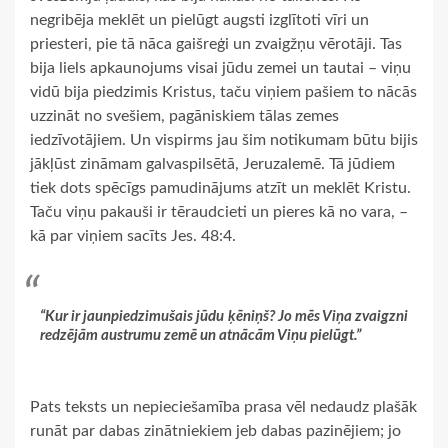
negribēja meklēt un pielūgt augsti izglītoti vīri un
priesteri, pie tā nāca gaišreģi un zvaigžņu vērotāji. Tas
bija liels apkaunojums visai jūdu zemei un tautai – viņu
vidū bija piedzimis Kristus, taču viņiem pašiem to nācās
uzzināt no svešiem, pagāniskiem tālas zemes
iedzīvotājiem. Un vispirms jau šim notikumam būtu bijis
jākļūst zināmam galvaspilsētā, Jeruzalemē. Tā jūdiem
tiek dots spēcīgs pamudinājums atzīt un meklēt Kristu.
Taču viņu pakauši ir tēraudcieti un pieres kā no vara, –
kā par viņiem sacīts Jes. 48:4.
“Kur ir jaunpiedzimušais jūdu ķēniņš? Jo mēs Viņa zvaigzni
redzējām austrumu zemē un atnācām Viņu pielūgt.”
Pats teksts un nepieciešamība prasa vēl nedaudz plašāk
runāt par dabas zinātniekiem jeb dabas pazinējiem; jo