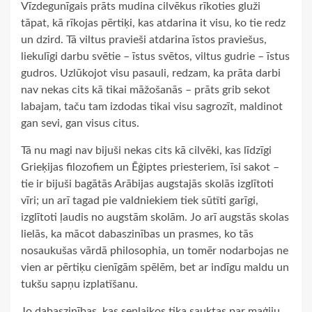
Vīzdegunīgais prāts mudina cilvēkus rīkoties gluži
tāpat, kā rīkojas pērtiķi, kas atdarina it visu, ko tie redz
un dzird. Tā viltus pravieši atdarina īstos praviešus,
liekulīgi darbu svētie – īstus svētos, viltus gudrie – īstus
gudros. Uzlūkojot visu pasauli, redzam, ka prāta darbi
nav nekas cits kā tikai māžošanās – prāts grib sekot
labajam, taču tam izdodas tikai visu sagrozīt, maldinot
gan sevi, gan visus citus.
Tā nu magi nav bijuši nekas cits kā cilvēki, kas līdzīgi
Grieķijas filozofiem un Ēģiptes priesteriem, īsi sakot –
tie ir bijuši bagātās Arābijas augstajās skolās izglītoti
vīri; un arī tagad pie valdniekiem tiek sūtīti garīgi,
izglītoti ļaudis no augstām skolām. Jo arī augstās skolas
lielās, ka mācot dabaszinības un prasmes, ko tās
nosaukušas vārdā philosophia, un tomēr nodarbojas ne
vien ar pērtiķu cienīgām spēlēm, bet ar indīgu maldu un
tukšu sapņu izplatīšanu.
Jo dabaszinības, kas senlaikos tika sauktas par maģiju,