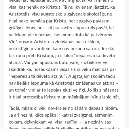
nekas nav iebilstams; Sv. Pāvils grib, lai vairāmies no
visa, kas nenāk no Kristus. Tā nu ikvienam jāatzīst, ka
Aristotelis, visu augsto skolu galvenais skolotājs, ne
tikai neko nemāca par Kristu, bet apgalvo pavisam
ģeķīgas lietas, un – kā jau sacīts – apustulis pavēl, lai
paliekam pie mācības, kas mums dota kā patvērums.
Viņš nosauc Aristoteļa zināšanas par tukšiem,
nekristīgiem vārdiem, kam nav nekāda satura. Turklāt
tās runā pretī Kristum, jo ir tikai “nepareiza tā dēvētā
atziņa”. Vai gan apustulis būtu varējis izteikties vēl
skaidrāk kā, nosaukdams visas šīs cilvēku mācības par
“nepareizu tā dēvēto atziņu”? Augstajām skolām taču
nav lielāka lepnuma kā Aristoteļa zināšanas un atziņa –
un tomēr viņi ar to lepojas gluži veltīgi. Jo šīs zināšanas
ir tikai pretestība Kristum un mēģinājumi Viņu iznīcināt.
Tādēļ, mīļais cilvēk, novērsies no šādām dabas zinībām.
Ja arī nezini, kāds spēks ir katrai zvaigznei, akmenim,
kokam, dzīvniekam vai visai radībai – ja nezini visas
lietas, ko cenšas izdibināt cilvēka gudrība, un pat tad, ja