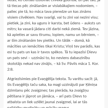
tā tiecas pēc zināšanām ar vislabākajiem nodomiem, –
paliec pie tā, ko māca tava pieredze un kas zināms
visiem cilvēkiem. Nav svarīgi, vai tu zini vai nezini visu;
pietiek, ja zini, ka uguns ir karsta, bet ūdens – auksts un
mitrs; ka vasarā jādara citi darbi nekā ziemā. Tev jāzina,
kā apieties ar savu tīrumu, lopiem, namu un bērniem, –
ar šīm zināšanām tev pietiks. Un tālāk – domā, kā
mācīties un iemācīties tikai Kristu; Viņš tev parādīs, kas
esi tu pats un kas ir tavos spēkos. Tā tu iepazīsi Dievu
un pats sevi – uzzināsi to, ko neviens dabaszinību
skolotājs nekad nav zinājis, – kā Sv. Pāvils māca 1. Kor.
2:8.
Atgriezīsimies pie Evaņģēlija teksta. Tu varētu sacīt: jā,
šis Evaņģēlijs taču saka, ka magi uzzinājuši par Ķēniņa
dzimšanu pēc zvaigznes; tas pierāda, ka zvaigžņu
pētīšana ir jāprot un jāmāca, – arī pats Dievs to
atbalsta un liek uzlēkt jaunai zvaigznei, lai ar tās
palīdzību mudinātu un mācītu magus.