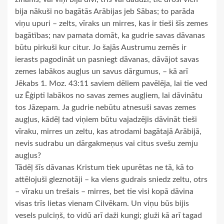
bija nākuši no bagātās Arābijas jeb Sābas; to parāda
viņu upuri – zelts, vīraks un mirres, kas ir tieši šīs zemes
bagātības; nav pamata domāt, ka gudrie savas dāvanas
būtu pirkuši kur citur. Jo šajās Austrumu zemēs ir
ierasts pagodināt un pasniegt dāvanas, dāvājot savas
zemes labākos augļus un savus dārgumus, – kā arī
Jēkabs 1. Moz. 43:11 saviem dēliem pavēlēja, lai tie ved
uz Ēģipti labākos no savas zemes augļiem, lai dāvinātu
tos Jāzepam. Ja gudrie nebūtu atnesuši savas zemes
augļus, kādēļ tad viņiem būtu vajadzējis dāvināt tieši
vīraku, mirres un zeltu, kas atrodami bagātajā Arābijā,
nevis sudrabu un dārgakmeņus vai citus svešu zemju
augļus?
Tādēļ šīs dāvanas Kristum tiek upurētas ne tā, kā to
attēlojuši gleznotāji – ka viens gudrais sniedz zeltu, otrs
– vīraku un trešais – mirres, bet tie visi kopā dāvina
visas trīs lietas vienam Cilvēkam. Un viņu būs bijis
vesels pulciņš, to vidū arī daži kungi; gluži kā arī tagad