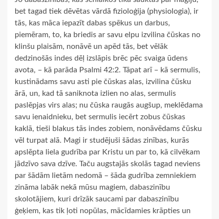
bet tagad tiek dēvētas vārdā fizioloģija (physiologia), ir
tās, kas māca iepazīt dabas spēkus un darbus,
piemēram, to, ka briedis ar savu elpu izvilina čūskas no
klinšu plaisām, nonāvē un apēd tās, bet vēlāk
dedzinošās indes dēļ izslāpis brēc pēc svaiga ūdens
avota, – kā parāda Psalmi 42:2. Tāpat arī – kā sermulis,
kustinādams savu asti pie čūskas alas, izvilina čūsku
ārā, un, kad tā saniknota izlien no alas, sermulis
paslēpjas virs alas; nu čūska raugās augšup, meklēdama
savu ienaidnieku, bet sermulis iecērt zobus čūskas
kaklā, tieši blakus tās indes zobiem, nonāvēdams čūsku
vēl turpat alā. Magi ir studējuši šādas zinības, kurās
apslēpta liela gudrība par Kristu un par to, kā cilvēkam
jādzīvo sava dzīve. Taču augstajās skolās tagad neviens
par šādām lietām nedomā – šāda gudrība zemniekiem
zināma labāk nekā mūsu magiem, dabaszinību
skolotājiem, kuri drīzāk saucami par dabaszinību
ģeķiem, kas tik ļoti nopūlas, mācīdamies krāpties un