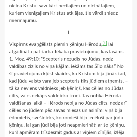
nicina Kristu; savukārt necilajiem un nicinātajiem,
kuriem vienīgajiem Kristus atklājas, šie vārdi sniedz
mierinājumu.
I
[1]
Vispirms evaņģēlists piemin ķēniņu Hērodu,
lai
atgādinātu patriarha Jēkaba pravietojumu, kas lasāms
1. Moz. 49:10: “Scepteris nezudīs no Jūdas, nedz
valdības zizlis no viņa kājām, iekāms tas Šīlo nāks.” No
šī pravietojuma kļūst skaidrs, ka Kristum bija jānāk tad,
kad jūdu valsts vara jeb scepteris tiks jūdiem atņemts, –
tā ka neviens valdnieks jeb ķēniņš, kas cēlies no Jūdas
cilts, vairs nekāps valdnieka tronī. Tas notika Hēroda
valdīšanas laikā – Hērods nebija no Jūdas cilts, nedz arī
cēlies no jūdiem pēc savas miesas un asinīm; viņš bija
ēdomietis, svešinieks, ko romieši bija iecēluši par jūdu
ķēniņu, lai gan jūdi bija ļoti neapmierināti ar šo ķēniņu,
kurš apmēram trīsdesmit gadus ar viņiem cīnījās, izlēja