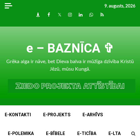
Skip
9. augusts, 2026
to
Draugiem
Facebook
Twitter
Instagram
LinkedIn
whatsapp
RSS
content
e – BAZNĪCA ✞
Grēka alga ir nāve, bet Dieva balva ir mūžīga dzīvība Kristū
Jēzū, mūsu Kungā.
E-KONTAKTI
E-PROJEKTS
E-ARHĪVS
E-POLEMIKA
E-BĪBELE
E-TICĪBA
E-LTA