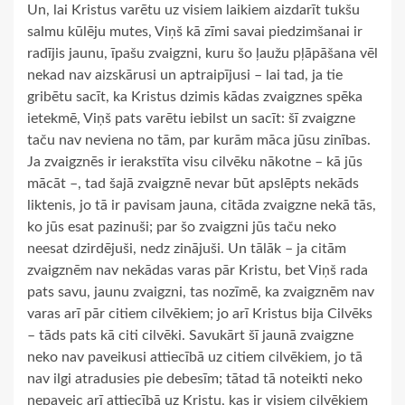
Un, lai Kristus varētu uz visiem laikiem aizdarīt tukšu
salmu kūlēju mutes, Viņš kā zīmi savai piedzimšanai ir
radījis jaunu, īpašu zvaigzni, kuru šo ļaužu pļāpāšana vēl
nekad nav aizskārusi un aptraipījusi – lai tad, ja tie
gribētu sacīt, ka Kristus dzimis kādas zvaigznes spēka
ietekmē, Viņš pats varētu iebilst un sacīt: šī zvaigzne
taču nav neviena no tām, par kurām māca jūsu zinības.
Ja zvaigznēs ir ierakstīta visu cilvēku nākotne – kā jūs
mācāt –, tad šajā zvaigznē nevar būt apslēpts nekāds
liktenis, jo tā ir pavisam jauna, citāda zvaigzne nekā tās,
ko jūs esat pazinuši; par šo zvaigzni jūs taču neko
neesat dzirdējuši, nedz zinājuši. Un tālāk – ja citām
zvaigznēm nav nekādas varas pār Kristu, bet Viņš rada
pats savu, jaunu zvaigzni, tas nozīmē, ka zvaigznēm nav
varas arī pār citiem cilvēkiem; jo arī Kristus bija Cilvēks
– tāds pats kā citi cilvēki. Savukārt šī jaunā zvaigzne
neko nav paveikusi attiecībā uz citiem cilvēkiem, jo tā
nav ilgi atradusies pie debesīm; tātad tā noteikti neko
nepaveic arī attiecībā uz Kristu, kas ir visiem cilvēkiem