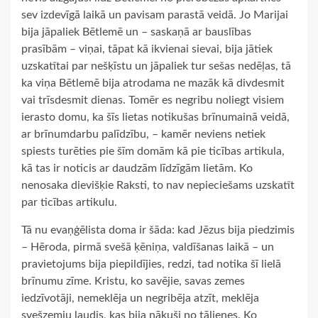
sev izdevīgā laikā un pavisam parastā veidā. Jo Marijai
bija jāpaliek Bētlemē un – saskaņā ar bauslības
prasībām – viņai, tāpat kā ikvienai sievai, bija jātiek
uzskatītai par nešķīstu un jāpaliek tur sešas nedēļas, tā
ka viņa Bētlemē bija atrodama ne mazāk kā divdesmit
vai trīsdesmit dienas. Tomēr es negribu noliegt visiem
ierasto domu, ka šīs lietas notikušas brīnumainā veidā,
ar brīnumdarbu palīdzību, – kamēr neviens netiek
spiests turēties pie šīm domām kā pie ticības artikula,
kā tas ir noticis ar daudzām līdzīgām lietām. Ko
nenosaka dievišķie Raksti, to nav nepieciešams uzskatīt
par ticības artikulu.
Tā nu evaņģēlista doma ir šāda: kad Jēzus bija piedzimis
– Hēroda, pirmā svešā ķēniņa, valdīšanas laikā – un
pravietojums bija piepildījies, redzi, tad notika šī lielā
brīnumu zīme. Kristu, ko savējie, savas zemes
iedzīvotāji, nemeklēja un negribēja atzīt, meklēja
svešzemju ļaudis, kas bija nākuši no tālienes. Ko