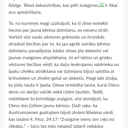
[2]
līdzīgs. Tātad dabaszinības, kas pētī zvaigznes,
ir tikai
acu apmānīšana.
To, no kurienes magi uzzinājuši, ka šī zīme noteikti
liecina par jauna ķēniņa dzimšanu, es nevaru zināt.
Varbūt viņi savās vēstures grāmatās un hronikās
atraduši liecības par to, ka jau agrāk vairāku ķēniņu
dzimšanu pavadījušas kādas zīmes pie debesīm vai
jaunas zvaigznes atspīdēšana. Jo arī latīņu un grieķu
vēstures liecības vēstī, ka dažu ievērojamu valdnieku un
īpašu cilvēku atnākšana vai dzimšana bijusi saistīta ar
brīnumiem un zīmēm gaisā un debesīs. Magi labi zināja,
ka jūdu tauta ir īpaša, Dieva izredzēta tauta, kurai Dievs
devis un darījis vairāk nekā citām tautām. Tādēļ,
redzēdami šo brīnišķīgo zvaigzni, viņi domājuši, ka
Dievs dos jūdiem jaunu ķēniņu. Daži saka, ka
Austrumzemes gudrajiem bijuši zināmi Bileāma vārdi,
kas lasāmi 4. Moz. 24:17: “Zvaigzne ņems sev ceļu no
Jēkaba..” – taču tas mūs nespiež izdarīt nekādus