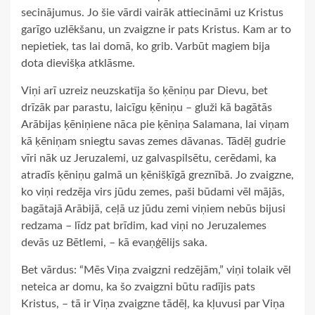
secinājumus. Jo šie vārdi vairāk attiecināmi uz Kristus
garīgo uzlēkšanu, un zvaigzne ir pats Kristus. Kam ar to
nepietiek, tas lai domā, ko grib. Varbūt magiem bija
dota dievišķa atklāsme.
Viņi arī uzreiz neuzskatīja šo ķēniņu par Dievu, bet
drīzāk par parastu, laicīgu ķēniņu – gluži kā bagātās
Arābijas ķēniņiene nāca pie ķēniņa Salamana, lai viņam
kā ķēniņam sniegtu savas zemes dāvanas. Tādēļ gudrie
vīri nāk uz Jeruzalemi, uz galvaspilsētu, cerēdami, ka
atradīs ķēniņu galmā un ķēnišķīgā greznībā. Jo zvaigzne,
ko viņi redzēja virs jūdu zemes, paši būdami vēl mājās,
bagātajā Arābijā, ceļā uz jūdu zemi viņiem nebūs bijusi
redzama – līdz pat brīdim, kad viņi no Jeruzalemes
devās uz Bētlemi, – kā evaņģēlijs saka.
Bet vārdus: “Mēs Viņa zvaigzni redzējām,” viņi tolaik vēl
neteica ar domu, ka šo zvaigzni būtu radījis pats
Kristus, – tā ir Viņa zvaigzne tādēļ, ka kļuvusi par Viņa