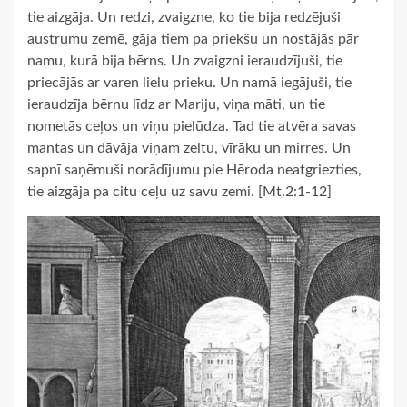
tie aizgāja. Un redzi, zvaigzne, ko tie bija redzējuši
austrumu zemē, gāja tiem pa priekšu un nostājās pār
namu, kurā bija bērns. Un zvaigzni ieraudzījuši, tie
priecājās ar varen lielu prieku. Un namā iegājuši, tie
ieraudzīja bērnu līdz ar Mariju, viņa māti, un tie
nometās ceļos un viņu pielūdza. Tad tie atvēra savas
mantas un dāvāja viņam zeltu, vīrāku un mirres. Un
sapnī saņēmuši norādījumu pie Hēroda neatgriezties,
tie aizgāja pa citu ceļu uz savu zemi. [Mt.2:1-12]