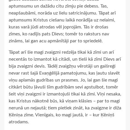
aptumsumu un dažādu citu zīmju pie debess. Tas,
neapšaubāmi, norāda uz lielu satricinājumu. Tāpat arī
aptumsums Kristus ciešanu laikā norādīja uz nelaimi,
kuras varā jūdi atrodas vēl joprojām. Tās ir drošas
zīmes, ko radījis pats Dievs; tomēr to raksturs nav
zināms, lai gan acu apmānītāji par to spriedelē.
Tāpat arī šie magi zvaigzni redzēja tikai kā zīmi un arī
necentās to izmantot kā citādi, un tieši kā zīmi Dievs arī
bija zvaigzni devis. Tādēļ zvaigžņu vērotāji un gaišreģi
nevar rast šajā Evaņģēlijā pamatojumu, kas ļautu slavēt
viņu aplamās gudrības un prasmes. Jo, lai gan šie magi
citkārt būtu ļāvuši šīm gudrībām sevi apstulbot, tomēr
šeit viņi zvaigzni ir izmantojuši tikai kā zīmi. Viņi nesaka,
kas Kristus nākotnē būs, kā viņam klāsies – par to magi
nerunā un nejautā; tiem pietiek zināt, ka zvaigzne ir diža
Ķēniņa zīme. Vienīgais, ko magi jautā, ir – kur Ķēniņš
atrodams.