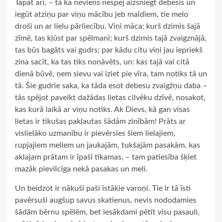
Tāpat arī, – tā kā neviens nespēj aizsniegt debesis un
iegūt atziņu par viņu mācību jeb maldiem, tie melo
droši un ar lielu pārliecību. Viņi māca: kurš dzimis šajā
zīmē, tas kļūst par spēlmani; kurš dzimis tajā zvaigznājā,
tas būs bagāts vai gudrs; par kādu citu viņi jau iepriekš
zina sacīt, ka tas tiks nonāvēts, un: kas tajā vai citā
dienā būvē, ņem sievu vai iziet pie vīra, tam notiks tā un
tā. Šie gudrie saka, ka tāda esot debesu zvaigžņu daba –
tās spējot paveikt dažādas lietas cilvēku dzīvē, nosakot,
kas kurā laikā ar viņu notiks. Ak Dievs, kā gan visas
lietas ir tikušas pakļautas šādām zinībām! Prāts ar
vislielāko uzmanību ir pievērsies šiem lielajiem,
rupjajiem meliem un jaukajām, tukšajām pasakām, kas
aklajam prātam ir īpaši tīkamas, – tam patiesība šķiet
mazāk pievilcīga nekā pasakas un meli.
Un beidzot ir nākuši paši īstākie varoņi. Tie ir tā īsti
pavērsuši augšup savus skatienus, nevis nododamies
šādām bērnu spēlēm, bet iesākdami pētīt visu pasauli,