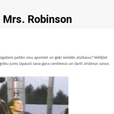
: Mrs. Robinson
 zobgaļiem patiks visu apsmiet un ģeķi ienīdēs atzīšanu? Veltījiet
gribu jums izpaust sava gara centienus un darīt zināmus savus