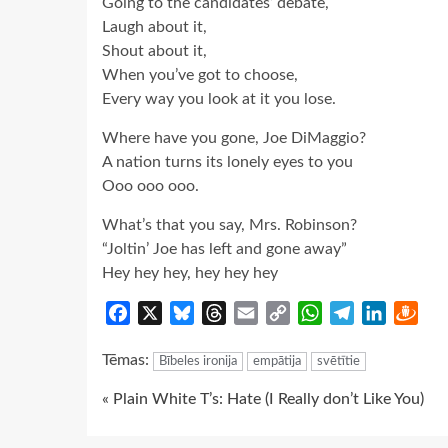
Going to the candidates’ debate,
Laugh about it,
Shout about it,
When you’ve got to choose,
Every way you look at it you lose.
Where have you gone, Joe DiMaggio?
A nation turns its lonely eyes to you
Ooo ooo ooo.
What’s that you say, Mrs. Robinson?
“Joltin’ Joe has left and gone away”
Hey hey hey, hey hey hey
Facebook
X
Bluesky
Threads
Email
Copy
WhatsApp
Telegram
LinkedIn
Dra
Link
Tēmas:
Bībeles ironija
empātija
svētītie
Continue
« Plain White T’s: Hate (I Really don’t Like You)
Reading