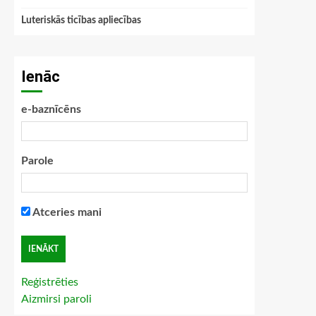
Luteriskās ticības apliecības
Ienāc
e-baznīcēns
Parole
Atceries mani
Reģistrēties
Aizmirsi paroli