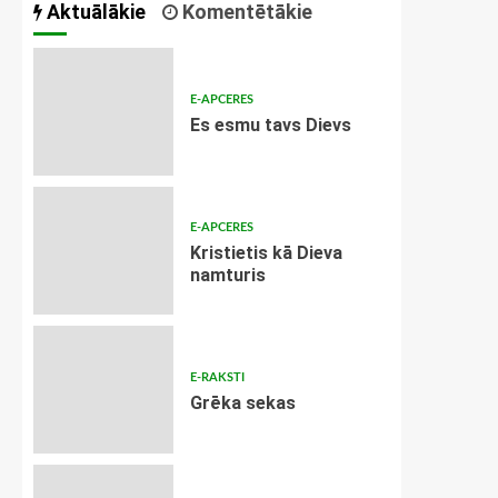
Aktuālākie
Komentētākie
E-APCERES
Es esmu tavs Dievs
E-APCERES
Kristietis kā Dieva
namturis
E-RAKSTI
Grēka sekas