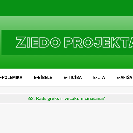
E-POLEMIKA
E-BĪBELE
E-TICĪBA
E-LTA
E-AFIŠA
62. Kāds grēks ir vecāku nicināšana?