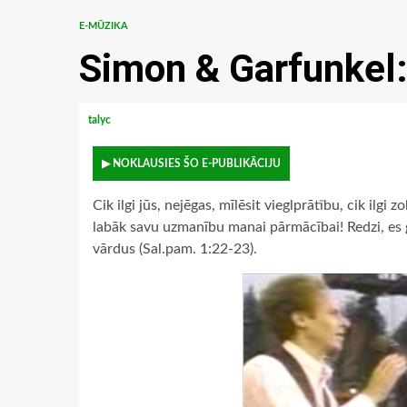
E-MŪZIKA
Simon & Garfunkel
talyc
▶ NOKLAUSIES ŠO E-PUBLIKĀCIJU
Cik ilgi jūs, nejēgas, mīlēsit vieglprātību, cik ilgi
labāk savu uzmanību manai pārmācībai! Redzi, es 
vārdus (Sal.pam. 1:22-23).