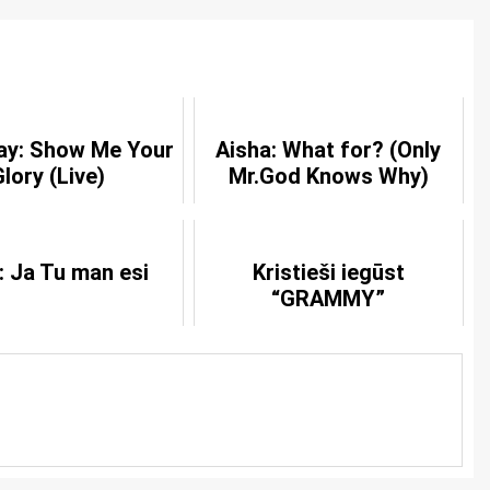
ay: Show Me Your
Aisha: What for? (Only
Glory (Live)
Mr.God Knows Why)
: Ja Tu man esi
Kristieši iegūst
“GRAMMY”