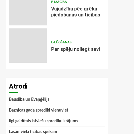
E-MĀCĪBA
Vajadzība pēc grēku
piedošanas un ticības
E-LŪGŠANAS
Par spēju noliegt sevi
Atrodi
Bauslība un Evaņģēlijs
Baznīcas gada sprediķi vienuviet
Ilgi gaidītais latviešu sprediķu krājums
Lasāmviela ticības spēkam