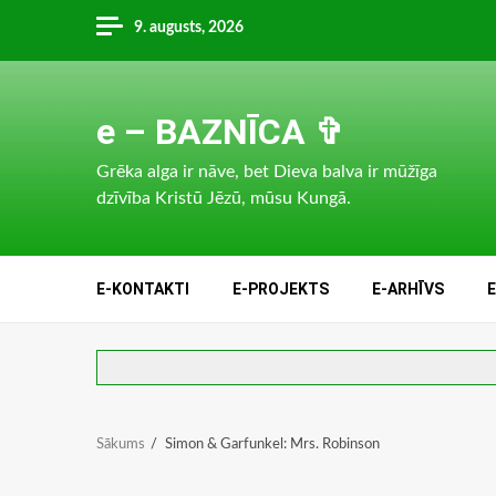
Skip
9. augusts, 2026
to
content
e – BAZNĪCA ✞
Grēka alga ir nāve, bet Dieva balva ir mūžīga
dzīvība Kristū Jēzū, mūsu Kungā.
E-KONTAKTI
E-PROJEKTS
E-ARHĪVS
Sākums
Simon & Garfunkel: Mrs. Robinson