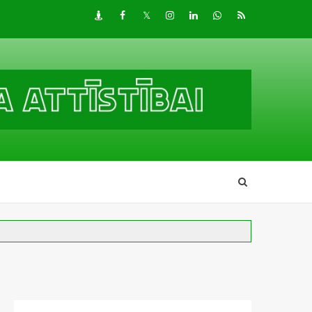
Draugiem
Facebook
Twitter
Instagram
LinkedIn
whatsapp
RSS