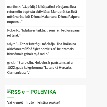
martinsz
: “
Jā, pēdējā laikā patiesi vērojama liela
reformēto baptistu aktivitāte. Manuprāt tas lielā
mērā varētu būt Džona Makartura, Džona Paipera
nopelns…
”
Roberto
: “
līdzībā es teiktu: .. suņi rej, bet karavāna
iet tālāk.
”
talyc
: “
…līdz ar luterāņu mācītāja Ulda Rožkalna
aiziešanu mūžībā šķiet nomiris arī beidzamais
klausāmais gabals tajā radio
”
gviclo
: “
Starp citu, Holbeins ir pazīstams arī ar
1522. gada kokgriezumu "Luters kā Hercules
Germanicuss ".
”
e – POLEMIKA
Vai kremēt mirušo ir kristīga prakse?