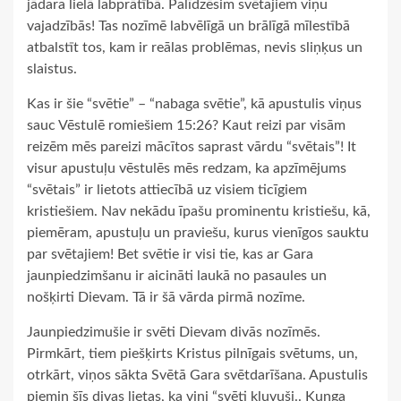
jādara lielā labprātībā. Palīdzēsim svētajiem viņu
vajadzībās! Tas nozīmē labvēlīgā un brālīgā mīlestībā
atbalstīt tos, kam ir reālas problēmas, nevis sliņķus un
slaistus.
Kas ir šie “svētie” – “nabaga svētie”, kā apustulis viņus
sauc Vēstulē romiešiem 15:26? Kaut reizi par visām
reizēm mēs pareizi mācītos saprast vārdu “svētais”! It
visur apustuļu vēstulēs mēs redzam, ka apzīmējums
“svētais” ir lietots attiecībā uz visiem ticīgiem
kristiešiem. Nav nekādu īpašu prominentu kristiešu, kā,
piemēram, apustuļu un praviešu, kurus vienīgos sauktu
par svētajiem! Bet svētie ir visi tie, kas ar Gara
jaunpiedzimšanu ir aicināti laukā no pasaules un
nošķirti Dievam. Tā ir šā vārda pirmā nozīme.
Jaunpiedzimušie ir svēti Dievam divās nozīmēs.
Pirmkārt, tiem piešķirts Kristus pilnīgais svētums, un,
otrkārt, viņos sākta Svētā Gara svētdarīšana. Apustulis
piemin šīs divas lietas, ka viņi “svēti kļuvuši.. Kunga