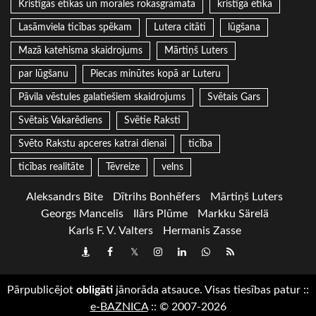
Kristīgās ētikas un morāles rokasgrāmata
kristīgā ētika
Lasāmviela ticības spēkam
Lutera citāti
lūgšana
Mazā katehisma skaidrojums
Mārtiņš Luters
par lūgšanu
Piecas minūtes kopā ar Luteru
Pāvila vēstules galatiešiem skaidrojums
Svētais Gars
Svētais Vakarēdiens
Svētie Raksti
Svēto Rakstu apceres katrai dienai
ticība
ticības realitāte
Tēvreize
velns
Aleksandrs Bite
Dītrihs Bonhēfers
Mārtiņš Luters
Georgs Mancelis
Ilārs Plūme
Markku Särelä
Karls F. V. Valters
Hermanis Zasse
Draugiem
Facebook
Twitter
Instagram
LinkedIn
whatsapp
RSS
Pārpublicējot
obligāti
jānorāda atsauce. Visas tiesības patur
::
e-BAZNICA
::
© 2007-2026