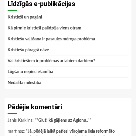
Līdzīgās e-publikācijas
Kristieši un pagāni
Kā pirmie kristieši palīdzēja viens otram
Kristiešu vajāšana ir pasaules mēroga problēma
Kristiešu pāragrā nāve
Vai kristiešiem ir problēmas ar labiem darbiem?
Lūgšanu nepieciešamība
Nedalīta mīlestība
Pēdējie komentāri
Janis Karklins
: “
"Gluži kā gājiens uz Aglonu.."
”
martinsz
: “
Jā, pēdējā laikā patiesi vērojama liela reformēto