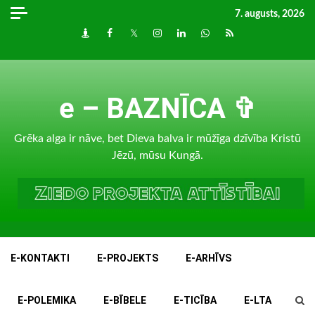
Skip
7. augusts, 2026
to
Draugiem
Facebook
Twitter
Instagram
LinkedIn
whatsapp
RSS
content
e – BAZNĪCA ✞
Grēka alga ir nāve, bet Dieva balva ir mūžīga dzīvība Kristū
Jēzū, mūsu Kungā.
E-KONTAKTI
E-PROJEKTS
E-ARHĪVS
E-POLEMIKA
E-BĪBELE
E-TICĪBA
E-LTA