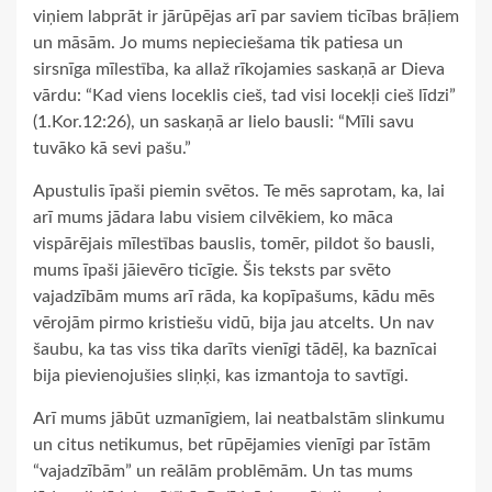
viņiem labprāt ir jārūpējas arī par saviem ticības brāļiem
un māsām. Jo mums nepieciešama tik patiesa un
sirsnīga mīlestība, ka allaž rīkojamies saskaņā ar Dieva
vārdu: “Kad viens loceklis cieš, tad visi locekļi cieš līdzi”
(1.Kor.12:26), un saskaņā ar lielo bausli: “Mīli savu
tuvāko kā sevi pašu.”
Apustulis īpaši piemin svētos. Te mēs saprotam, ka, lai
arī mums jādara labu visiem cilvēkiem, ko māca
vispārējais mīlestības bauslis, tomēr, pildot šo bausli,
mums īpaši jāievēro ticīgie. Šis teksts par svēto
vajadzībām mums arī rāda, ka kopīpašums, kādu mēs
vērojām pirmo kristiešu vidū, bija jau atcelts. Un nav
šaubu, ka tas viss tika darīts vienīgi tādēļ, ka baznīcai
bija pievienojušies sliņķi, kas izmantoja to savtīgi.
Arī mums jābūt uzmanīgiem, lai neatbalstām slinkumu
un citus netikumus, bet rūpējamies vienīgi par īstām
“vajadzībām” un reālām problēmām. Un tas mums