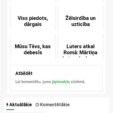
Viss piedots,
Žēlsirdība un
dārgais
uzticība
Mūsu Tēvs, kas
Luters atkal
debesīs
Romā: Mārtiņa
Lutera laukums
Atbildēt
Lai komentētu, jums
jāpiesakās
sistēmā.
Aktuālākie
Komentētākie