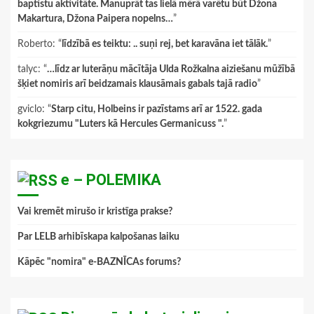
baptistu aktivitāte. Manuprāt tas lielā mērā varētu būt Džona
Makartura, Džona Paipera nopelns…
”
Roberto
: “
līdzībā es teiktu: .. suņi rej, bet karavāna iet tālāk.
”
talyc
: “
…līdz ar luterāņu mācītāja Ulda Rožkalna aiziešanu mūžībā
šķiet nomiris arī beidzamais klausāmais gabals tajā radio
”
gviclo
: “
Starp citu, Holbeins ir pazīstams arī ar 1522. gada
kokgriezumu "Luters kā Hercules Germanicuss ".
”
e – POLEMIKA
Vai kremēt mirušo ir kristīga prakse?
Par LELB arhibīskapa kalpošanas laiku
Kāpēc "nomira" e-BAZNĪCAs forums?