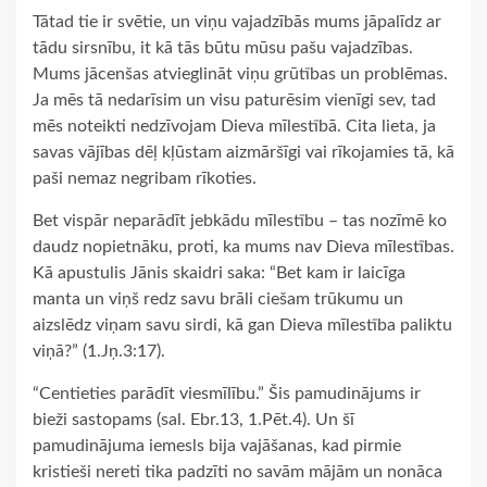
Tātad tie ir svētie, un viņu vajadzībās mums jāpalīdz ar
tādu sirsnību, it kā tās būtu mūsu pašu vajadzības.
Mums jācenšas atvieglināt viņu grūtības un problēmas.
Ja mēs tā nedarīsim un visu paturēsim vienīgi sev, tad
mēs noteikti nedzīvojam Dieva mīlestībā. Cita lieta, ja
savas vājības dēļ kļūstam aizmāršīgi vai rīkojamies tā, kā
paši nemaz negribam rīkoties.
Bet vispār neparādīt jebkādu mīlestību – tas nozīmē ko
daudz nopietnāku, proti, ka mums nav Dieva mīlestības.
Kā apustulis Jānis skaidri saka: “Bet kam ir laicīga
manta un viņš redz savu brāli ciešam trūkumu un
aizslēdz viņam savu sirdi, kā gan Dieva mīlestība paliktu
viņā?” (1.Jņ.3:17).
“Centieties parādīt viesmīlību.” Šis pamudinājums ir
bieži sastopams (sal. Ebr.13, 1.Pēt.4). Un šī
pamudinājuma iemesls bija vajāšanas, kad pirmie
kristieši nereti tika padzīti no savām mājām un nonāca