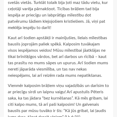
svešās vietās. Turklāt tolaik bija ļoti maz tādu vietu, kur
ceļotāji varēja pārnakšņot. Ticības brāļiem tad bija
iespēja ar priecīgu un labprātīgu mīlestību dot
patvērumu šādiem klejojošiem kristiešiem. Jā, viņi pat
meklēja iespēju to darīt!
Kaut arī šodien apstākļi ir mainījušies, lielais mīlestības
bauslis joprojām paliek spēkā. Kalposim tuvākajam
visos iespējamos veidos! Mūsu mīlestībai jāatklājas ne
tikai brīnišķīgos vārdos, bet arī darbos un rīcībā – kaut
tas prasītu no mums sāpes un upurus. Arī šodien mums
nereti jāparāda viesmīlība, un tas nav nekas
neiespējams, lai arī reizēm rada mums nepatikšanas.
Vienmēr kalposim brāļiem viņu vajadzībās un darīsim to
ar priecīgu sirdi un laipnu vaigu! Arī apustulis Pēteris
saka, ka tas jādara “bez kurnēšanas”. Kā mēs gribam, lai
citi kalpo mums, tā arī paši kalposim! Un galvenais
bauslis par mūsu tuvāko ir šis: “Kā jūs gribat, lai ļaudis
jums dara, tāpat darait viņiem” (Lk.6:31).