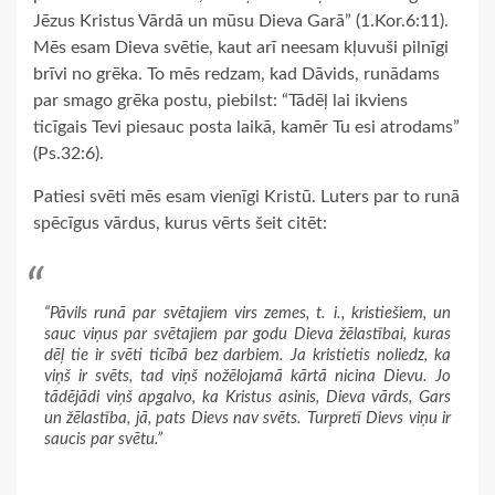
Jēzus Kristus Vārdā un mūsu Dieva Garā” (1.Kor.6:11).
Mēs esam Dieva svētie, kaut arī neesam kļuvuši pilnīgi
brīvi no grēka. To mēs redzam, kad Dāvids, runādams
par smago grēka postu, piebilst: “Tādēļ lai ikviens
ticīgais Tevi piesauc posta laikā, kamēr Tu esi atrodams”
(Ps.32:6).
Patiesi svēti mēs esam vienīgi Kristū. Luters par to runā
spēcīgus vārdus, kurus vērts šeit citēt:
“Pāvils runā par svētajiem virs zemes, t. i., kristiešiem, un
sauc viņus par svētajiem par godu Dieva žēlastībai, kuras
dēļ tie ir svēti ticībā bez darbiem. Ja kristietis noliedz, ka
viņš ir svēts, tad viņš nožēlojamā kārtā nicina Dievu. Jo
tādējādi viņš apgalvo, ka Kristus asinis, Dieva vārds, Gars
un žēlastība, jā, pats Dievs nav svēts. Turpretī Dievs viņu ir
saucis par svētu.”