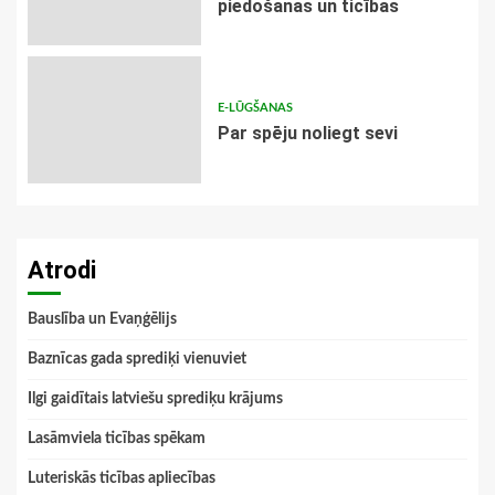
piedošanas un ticības
E-LŪGŠANAS
Par spēju noliegt sevi
Atrodi
Bauslība un Evaņģēlijs
Baznīcas gada sprediķi vienuviet
Ilgi gaidītais latviešu sprediķu krājums
Lasāmviela ticības spēkam
Luteriskās ticības apliecības