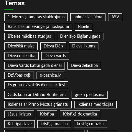
Tēmas
1. Mozus grāmatas skaidrojums
animācijas filma
ASV
Bauslības un Evaņģēlija noslēpumi
Bībele
Bībeles mācības studijas
Dienišķo lūgšanu gads
Dienišķā maize
Dieva Dēls
Dieva likums
Dieva mīlestība
Dieva vārds
Dieva Vārds katrai gada dienai
Dieva žēlastība
Dzīvības ceļš
e-baznica.lv
Es gribu dzīvot šīs dienas ar Tevi
Gads kopa ar Dītrihu Bonhēferu
grēku piedošana
Ikdienas ar Pirmo Mozus grāmatu
Ikdienas meditācijas
Jēzus Kristus
Kristība
Kristīgā dogmatika
Kristīgā dzīve
kristīgā mācība
kristīgā mūzika