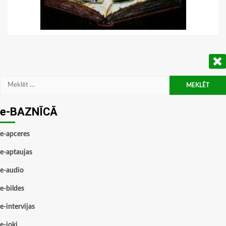
Meklēt:
e-BAZNĪCĀ
e-apceres
e-aptaujas
e-audio
e-bildes
e-intervijas
e-joki