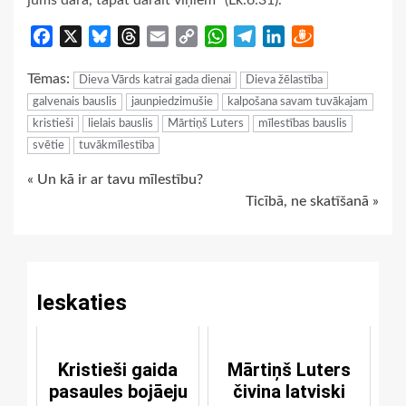
Facebook
X
Bluesky
Threads
Email
Copy
WhatsApp
Telegram
LinkedIn
Draugiem
Link
Tēmas:
Dieva Vārds katrai gada dienai
Dieva žēlastība
galvenais bauslis
jaunpiedzimušie
kalpošana savam tuvākajam
kristieši
lielais bauslis
Mārtiņš Luters
mīlestības bauslis
svētie
tuvākmīlestība
Continue
« Un kā ir ar tavu mīlestību?
Ticībā, ne skatīšanā »
Reading
Ieskaties
Kristieši gaida
Mārtiņš Luters
pasaules bojāeju
čivina latviski