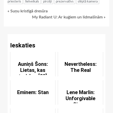
priesteris
lielveikals
pircēji
prezervatīvs
slēptā kamera
Continue
« Suņu kristīgā dresūra
My Radiant U: Ar kuģiem un lidmašīnām »
Reading
Ieskaties
Auniņš Šons:
Nevertheless:
Lietas, kas
The Real
trokšņo [20]
Eminem: Stan
Lene Marlin:
Unforgivable
Sinner