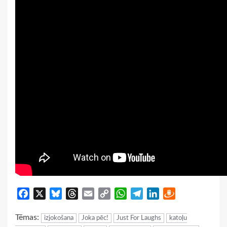
Facebook
X
Bluesky
Threads
Email
Copy
WhatsApp
Telegram
LinkedIn
Draugiem
Link
Tēmas:
izjokošana
Joka pēc!
Just For Laughs
katoļu