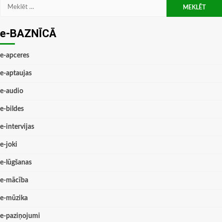
Meklēt:
e-BAZNĪCĀ
e-apceres
e-aptaujas
e-audio
e-bildes
e-intervijas
e-joki
e-lūgšanas
e-mācība
e-mūzika
e-paziņojumi