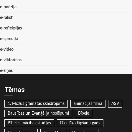
e-poēzija
e-raksti
e-refleksijas
e-sprediķi
e-video
e-viktorīnas
e-ziņas
Tēmas
1. Mozus grāmatas skaidrojums
animācijas filma
ASV
Bauslības un Evaņģēlija noslēpumi
Bībele
Bībeles mācības studijas
Dienišķo lūgšanu gads