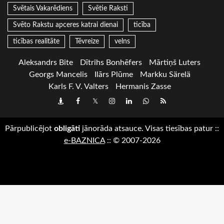
Svētais Vakarēdiens
Svētie Raksti
Svēto Rakstu apceres katrai dienai
ticība
ticības realitāte
Tēvreize
velns
Aleksandrs Bite
Dītrihs Bonhēfers
Mārtiņš Luters
Georgs Mancelis
Ilārs Plūme
Markku Särelä
Karls F. V. Valters
Hermanis Zasse
Draugiem
Facebook
Twitter
Instagram
LinkedIn
whatsapp
RSS
Pārpublicējot
obligāti
jānorāda atsauce. Visas tiesības patur
::
e-BAZNICA
::
© 2007-2026