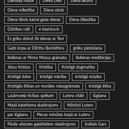
Dienišķā maize
Dieva Dēls
Dieva likums
Dieva mīlestība
Dieva vārds
Dieva Vārds katrai gada dienai
Dieva žēlastība
Dzīvības ceļš
e-baznica.lv
Es gribu dzīvot šīs dienas ar Tevi
Gads kopa ar Dītrihu Bonhēferu
grēku piedošana
Ikdienas ar Pirmo Mozus grāmatu
Ikdienas meditācijas
Jēzus Kristus
Kristība
Kristīgā dogmatika
Kristīgā dzīve
kristīgā mācība
kristīgā mūzika
Kristīgās ētikas un morāles rokasgrāmata
kristīgā ētika
Lasāmviela ticības spēkam
Lutera citāti
lūgšana
Mazā katehisma skaidrojums
Mārtiņš Luters
par lūgšanu
Piecas minūtes kopā ar Luteru
Pāvila vēstules galatiešiem skaidrojums
Svētais Gars