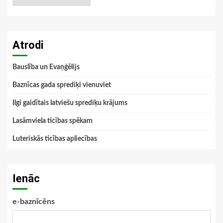
Atrodi
Bauslība un Evaņģēlijs
Baznīcas gada sprediķi vienuviet
Ilgi gaidītais latviešu sprediķu krājums
Lasāmviela ticības spēkam
Luteriskās ticības apliecības
Ienāc
e-baznīcēns