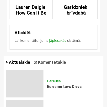
Lauren Daigle:
Garīdznieki
How Can It Be
brīvdabā
Atbildēt
Lai komentētu, jums
jāpiesakās
sistēmā.
Aktuālākie
Komentētākie
E-APCERES
Es esmu tavs Dievs