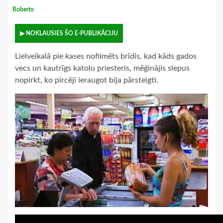
Roberto
▶ NOKLAUSIES ŠO E-PUBLIKĀCIJU
Lielveikalā pie kases nofilmēts brīdis, kad kāds gados
vecs un kautrīgs katoļu priesteris, mēģinājis slepus
nopirkt, ko pircēji ieraugot bija pārsteigti.