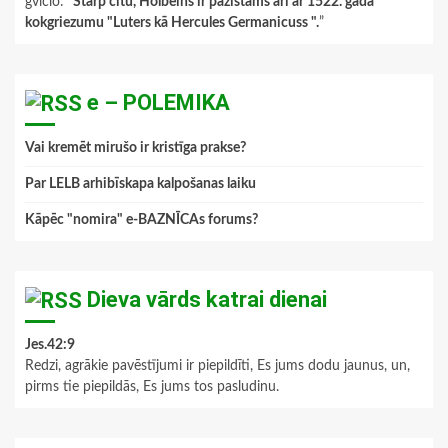
gviclo
: “
Starp citu, Holbeins ir pazīstams arī ar 1522. gada
kokgriezumu "Luters kā Hercules Germanicuss ".
”
e – POLEMIKA
Vai kremēt mirušo ir kristīga prakse?
Par LELB arhibīskapa kalpošanas laiku
Kāpēc "nomira" e-BAZNĪCAs forums?
Dieva vārds katrai dienai
Jes.42:9
Redzi, agrākie pavēstījumi ir piepildīti, Es jums dodu jaunus, un,
pirms tie piepildās, Es jums tos pasludinu.