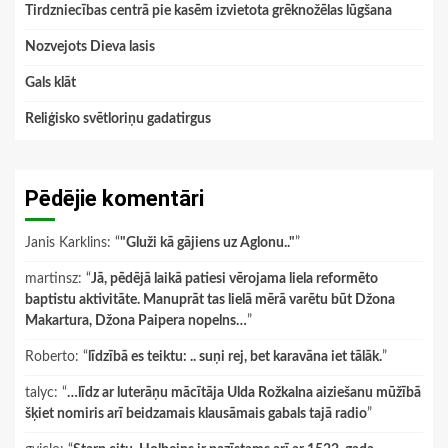
Tirdzniecības centrā pie kasēm izvietota grēknožēlas lūgšana
Nozvejots Dieva lasis
Gals klāt
Reliģisko svētloriņu gadatirgus
Pēdējie komentāri
Janis Karklins
: “
"Gluži kā gājiens uz Aglonu.."
”
martinsz
: “
Jā, pēdējā laikā patiesi vērojama liela reformēto
baptistu aktivitāte. Manuprāt tas lielā mērā varētu būt Džona
Makartura, Džona Paipera nopelns…
”
Roberto
: “
līdzībā es teiktu: .. suņi rej, bet karavāna iet tālāk.
”
talyc
: “
…līdz ar luterāņu mācītāja Ulda Rožkalna aiziešanu mūžībā
šķiet nomiris arī beidzamais klausāmais gabals tajā radio
”