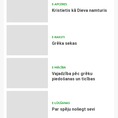
E-APCERES
Kristietis kā Dieva namturis
E-RAKSTI
Grēka sekas
E-MĀCĪBA
Vajadzība pēc grēku
piedošanas un ticības
E-LŪGŠANAS
Par spēju noliegt sevi