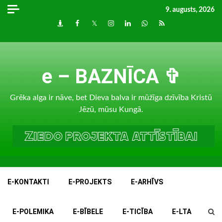
Skip
9. augusts, 2026
to
Draugiem
Facebook
Twitter
Instagram
LinkedIn
whatsapp
RSS
content
e – BAZNĪCA ✞
Grēka alga ir nāve, bet Dieva balva ir mūžīga dzīvība Kristū
Jēzū, mūsu Kungā.
E-KONTAKTI
E-PROJEKTS
E-ARHĪVS
E-POLEMIKA
E-BĪBELE
E-TICĪBA
E-LTA