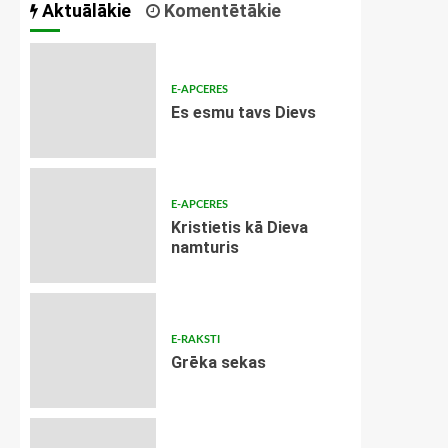
Aktuālākie
Komentētākie
E-APCERES
Es esmu tavs Dievs
E-APCERES
Kristietis kā Dieva
namturis
E-RAKSTI
Grēka sekas