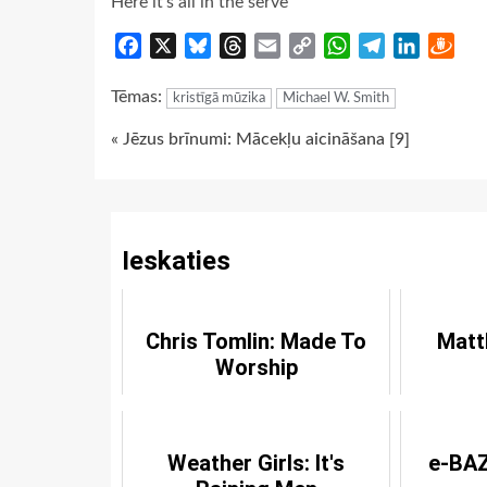
Here it’s all in the serve
Facebook
X
Bluesky
Threads
Email
Copy
WhatsApp
Telegram
LinkedIn
Dra
Link
Tēmas:
kristīgā mūzika
Michael W. Smith
Continue
« Jēzus brīnumi: Mācekļu aicināšana [9]
Reading
Ieskaties
Chris Tomlin: Made To
Matt
Worship
Weather Girls: It's
e-BAZ