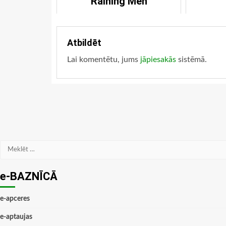
Raining Men
Atbildēt
Lai komentētu, jums
jāpiesakās
sistēmā.
Meklēt:
e-BAZNĪCĀ
e-apceres
e-aptaujas