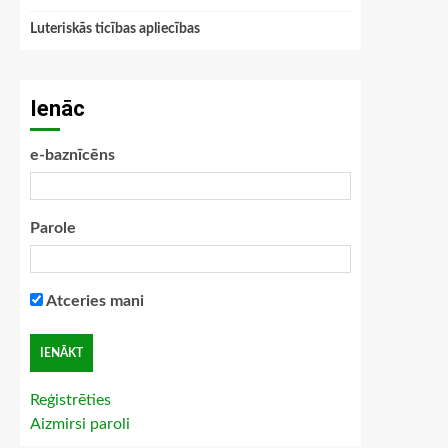
Luteriskās ticības apliecības
Ienāc
e-baznīcēns
Parole
Atceries mani
Reģistrēties
Aizmirsi paroli