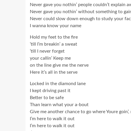
Never gave you nothin’ people couldn’t explain 
Never gave you nothin’ without something to gai
Never could slow down enough to study your fac
I wanna know your name
Hold my feet to the fire
’till I’m breakin’ a sweat
’till I never forget
your callin’ Keep me
on the line give me the nerve
Here it’s all in the serve
Locked in the diamond lane
I kept driving past it
Better to be safe
Than learn what your a-bout
Give me another chance to go where Youre goin’,
I’m here to walk it out
I’m here to walk it out