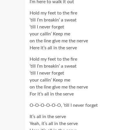
I’m here to walk it out
Hold my feet to the fire
’till I’m breakin’ a sweat
’till I never forget
your callin’ Keep me
on the line give me the nerve
Here it’s all in the serve
Hold my feet to the fire
’till I’m breakin’ a sweat
’till I never forget
your callin’ Keep me
on the line give me the nerve
For it’s all in the serve
O-O-O-O-O-O, ’till I never forget
It’s all in the serve
Yeah, it’s all in the serve