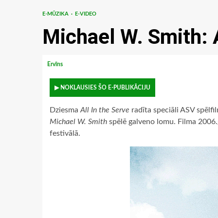
E-MŪZIKA
E-VIDEO
Michael W. Smith: A
Ervīns
▶ NOKLAUSIES ŠO E-PUBLIKĀCIJU
Dziesma
All In the Serve
radīta speciāli ASV spēlfi
Michael W. Smith
spēlē galveno lomu. Filma 2006.
festivālā.