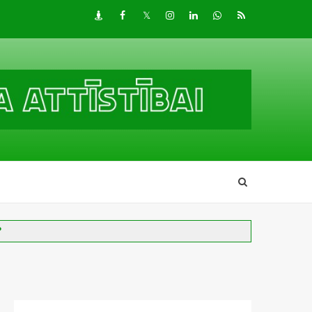
Draugiem
Facebook
Twitter
Instagram
LinkedIn
whatsapp
RSS
?