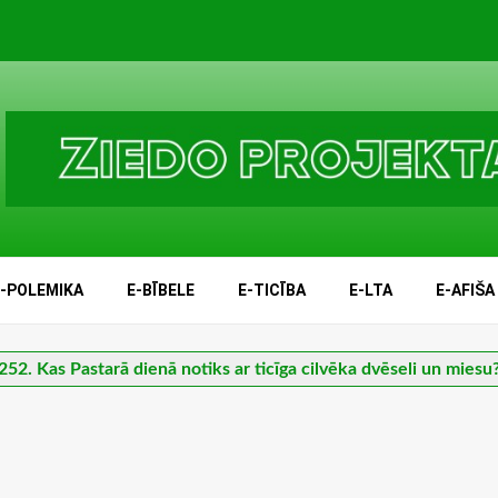
E-POLEMIKA
E-BĪBELE
E-TICĪBA
E-LTA
E-AFIŠA
252. Kas Pastarā dienā notiks ar ticīga cilvēka dvēseli un miesu