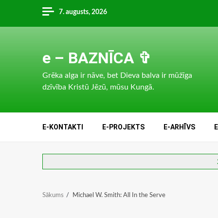
Skip
7. augusts, 2026
to
content
e – BAZNĪCA ✞
Grēka alga ir nāve, bet Dieva balva ir mūžīga
dzīvība Kristū Jēzū, mūsu Kungā.
E-KONTAKTI
E-PROJEKTS
E-ARHĪVS
Sākums
Michael W. Smith: All In the Serve