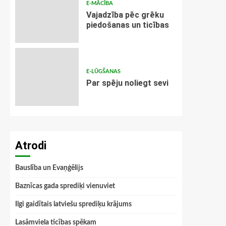
E-MĀCĪBA
Vajadzība pēc grēku
piedošanas un ticības
E-LŪGŠANAS
Par spēju noliegt sevi
Atrodi
Bauslība un Evaņģēlijs
Baznīcas gada sprediķi vienuviet
Ilgi gaidītais latviešu sprediķu krājums
Lasāmviela ticības spēkam