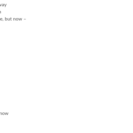
away
n
e, but now –
 now