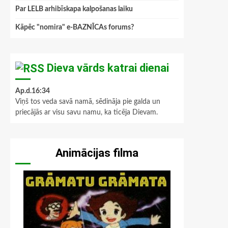
Par LELB arhibīskapa kalpošanas laiku
Kāpēc "nomira" e-BAZNĪCAs forums?
Dieva vārds katrai dienai
Ap.d.16:34
Viņš tos veda savā namā, sēdināja pie galda un
priecājās ar visu savu namu, ka ticēja Dievam.
Animācijas filma