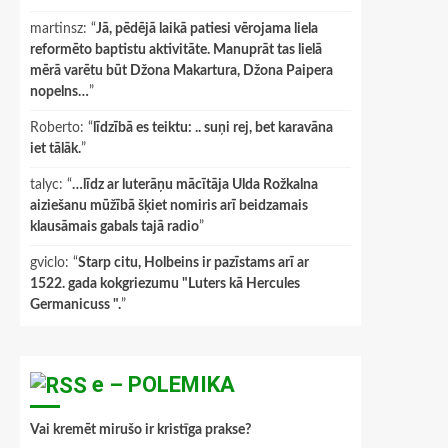
martinsz
: “
Jā, pēdējā laikā patiesi vērojama liela
reformēto baptistu aktivitāte. Manuprāt tas lielā
mērā varētu būt Džona Makartura, Džona Paipera
nopelns…
”
Roberto
: “
līdzībā es teiktu: .. suņi rej, bet karavāna
iet tālāk.
”
talyc
: “
…līdz ar luterāņu mācītāja Ulda Rožkalna
aiziešanu mūžībā šķiet nomiris arī beidzamais
klausāmais gabals tajā radio
”
gviclo
: “
Starp citu, Holbeins ir pazīstams arī ar
1522. gada kokgriezumu "Luters kā Hercules
Germanicuss ".
”
e – POLEMIKA
Vai kremēt mirušo ir kristīga prakse?