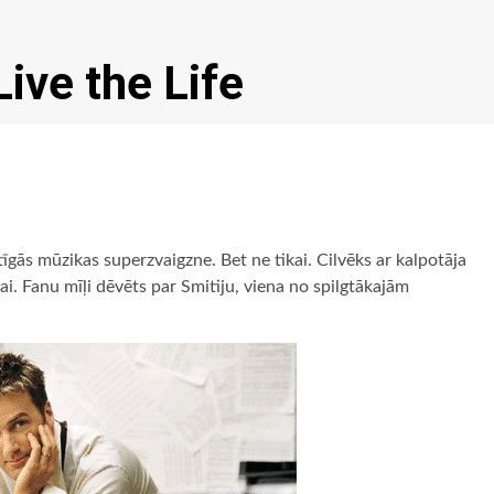
ive the Life
īgās mūzikas superzvaigzne. Bet ne tikai. Cilvēks ar kalpotāja
vai. Fanu mīļi dēvēts par Smitiju, viena no spilgtākajām