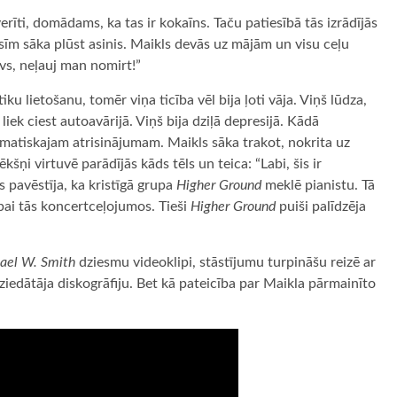
īti, domādams, ka tas ir kokaīns. Taču patiesībā tās izrādījās
īm sāka plūst asinis. Maikls devās uz mājām un visu ceļu
evs, neļauj man nomirt!”
u lietošanu, tomēr viņa ticība vēl bija ļoti vāja. Viņš lūdza,
liek ciest autoavārijā. Viņš bija dziļā depresijā. Kādā
atiskajam atrisinājumam. Maikls sāka trakot, nokrita uz
kšņi virtuvē parādījās kāds tēls un teica: “Labi, šis ir
 pavēstīja, ka kristīgā grupa
Higher Ground
meklē pianistu. Tā
upai tās koncertceļojumos. Tieši
Higher Ground
puiši palīdzēja
ael W. Smith
dziesmu videoklipi, stāstījumu turpināšu reizē ar
ziedātāja diskogrāfiju. Bet kā pateicība par Maikla pārmainīto