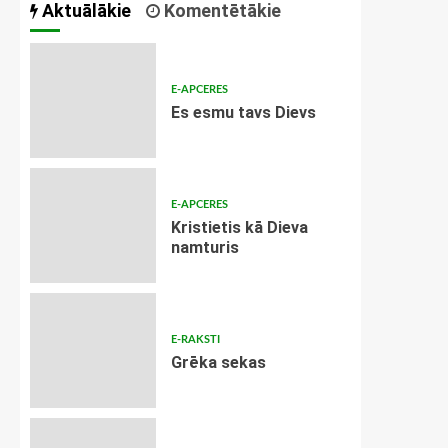
Aktuālākie
Komentētākie
E-APCERES
Es esmu tavs Dievs
E-APCERES
Kristietis kā Dieva
namturis
E-RAKSTI
Grēka sekas