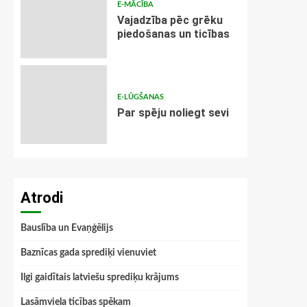
E-MĀCĪBA
Vajadzība pēc grēku
piedošanas un ticības
E-LŪGŠANAS
Par spēju noliegt sevi
Atrodi
Bauslība un Evaņģēlijs
Baznīcas gada sprediķi vienuviet
Ilgi gaidītais latviešu sprediķu krājums
Lasāmviela ticības spēkam