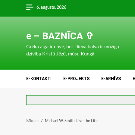
Skip
6. augusts, 2026
to
content
e – BAZNĪCA ✞
Grēka alga ir nāve, bet Dieva balva ir mūžīga
dzīvība Kristū Jēzū, mūsu Kungā.
E-KONTAKTI
E-PROJEKTS
E-ARHĪVS
Sākums
Michael W. Smith: Live the Life