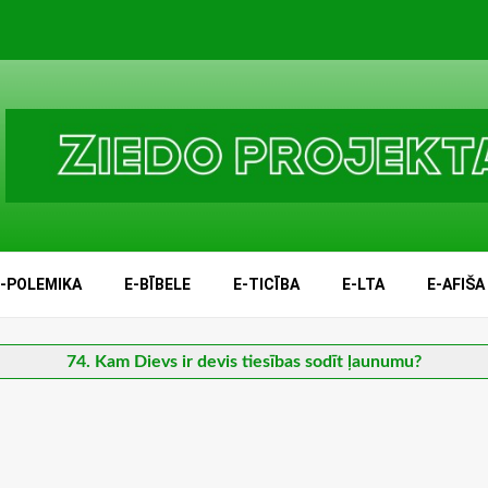
E-POLEMIKA
E-BĪBELE
E-TICĪBA
E-LTA
E-AFIŠA
74. Kam Dievs ir devis tiesības sodīt ļaunumu?