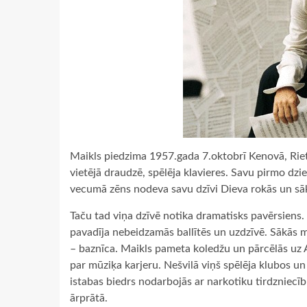
Maikls piedzima 1957.gada 7.oktobrī Kenovā, Rietu
vietējā draudzē, spēlēja klavieres. Savu pirmo d
vecumā zēns nodeva savu dzīvi Dieva rokās un sāk
Taču tad viņa dzīvē notika dramatisks pavērsiens.
pavadīja nebeidzamās ballītēs un uzdzīvē. Sākās m
– baznīca. Maikls pameta koledžu un pārcēlās uz A
par mūziķa karjeru. Nešvilā viņš spēlēja klubos 
istabas biedrs nodarbojās ar narkotiku tirdzniec
ārprātā.