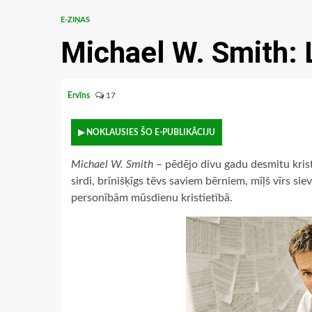
E-ZIŅAS
Michael W. Smith: L
Ervīns
17
▶ NOKLAUSIES ŠO E-PUBLIKĀCIJU
Michael W. Smith
– pēdējo divu gadu desmitu krist
sirdi, brīnišķīgs tēvs saviem bērniem, mīļš vīrs sie
personībām mūsdienu kristietībā.