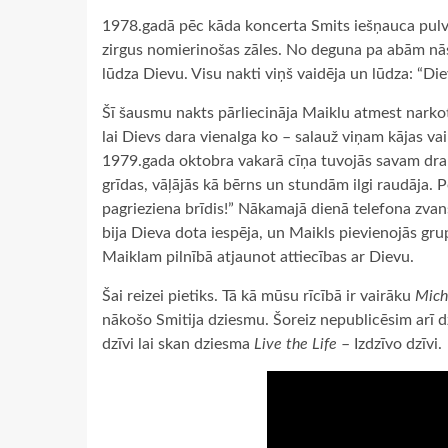
1978.gadā pēc kāda koncerta Smits iešņauca pulver
zirgus nomierinošas zāles. No deguna pa abām nās
lūdza Dievu. Visu nakti viņš vaidēja un lūdza: “Di
Šī šausmu nakts pārliecināja Maiklu atmest narkotik
lai Dievs dara vienalga ko – salauž viņam kājas vai 
1979.gada oktobra vakarā cīņa tuvojās savam dram
grīdas, vāļājās kā bērns un stundām ilgi raudāja. Pē
pagrieziena brīdis!” Nākamajā dienā telefona zvans
bija Dieva dota iespēja, un Maikls pievienojās gr
Maiklam pilnībā atjaunot attiecības ar Dievu.
Šai reizei pietiks. Tā kā mūsu rīcībā ir vairāku
Mich
nākošo Smitija dziesmu. Šoreiz nepublicēsim arī d
dzīvi lai skan dziesma
Live the Life
– Izdzīvo dzīvi.