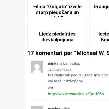
Filma "Golgāta" izvēle
Draugi
starp piedošanu un
atriebību
Liedz piedalīties
Ieci
dievkalpojumā
Bīb
17 komentāri par “
Michael W. S
minka la bam
saka:
16.10.2007 13:11
tas chalis tak pēc 78. gada šņaucien
vai ta tā ir dzīvošana.
vot.
http://www.ebaznica.lv/?p=1056
machss
saka: