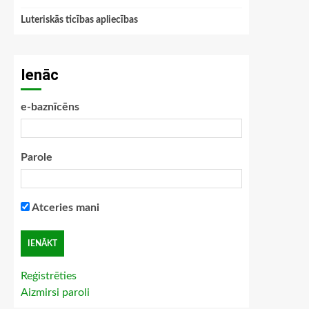
Luteriskās ticības apliecības
Ienāc
e-baznīcēns
Parole
Atceries mani
Reģistrēties
Aizmirsi paroli