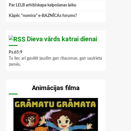
Par LELB arhibīskapa kalpošanas laiku
Kāpēc "nomira" e-BAZNĪCAs forums?
Dieva vārds katrai dienai
Ps.65:9
Tu liec arī gavilēt ļaudīm gan rītausmas, gan saulrieta
zemēs.
Animācijas filma