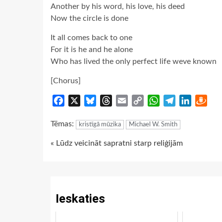
Another by his word, his love, his deed
Now the circle is done
It all comes back to one
For it is he and he alone
Who has lived the only perfect life weve known
[Chorus]
Facebook
X
Bluesky
Threads
Email
Copy
WhatsApp
Telegram
LinkedIn
Dra
Link
Tēmas:
kristīgā mūzika
Michael W. Smith
Continue
« Lūdz veicināt sapratni starp reliģijām
Reading
Ieskaties