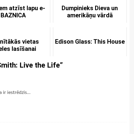
em atzīst lapu e-
Dumpinieks Dieva un
BAZNICA
amerikāņu vārdā
enītākās vietas
Edison Glass: This House
eles lasīšanai
mith: Live the Life
”
a ir iestrēdzis…