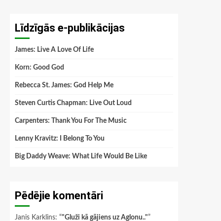
Līdzīgās e-publikācijas
James: Live A Love Of Life
Korn: Good God
Rebecca St. James: God Help Me
Steven Curtis Chapman: Live Out Loud
Carpenters: Thank You For The Music
Lenny Kravitz: I Belong To You
Big Daddy Weave: What Life Would Be Like
Pēdējie komentāri
Janis Karklins
: “
"Gluži kā gājiens uz Aglonu.."
”