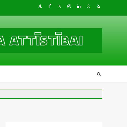
Draugiem
Facebook
Twitter
Instagram
LinkedIn
whatsapp
RSS