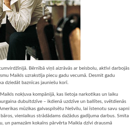
mvirdžīnijā. Bērnībā viņš aizrāvās ar beisbolu, aktīvi darbojās
ziesmu Maikls uzrakstīja piecu gadu vecumā. Desmit gadu
a dziedāt baznīcas jauniešu korī.
 Maikls nokļuva kompānijā, kas lietoja narkotikas un laiku
urgaina dubultdzīve – ikdienā uzdzīve un ballītes, svētdienās
merikas mūzikas galvaspilsētu Nešvilu, lai īstenotu savu sapni
un bāros, vienlaikus strādādams dažādus gadījuma darbus. Smita
ību, un pamazām kokaīns pārvērta Maikla dzīvi drausmā