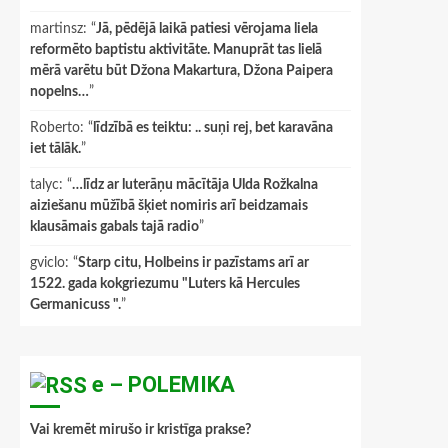
martinsz
: “
Jā, pēdējā laikā patiesi vērojama liela
reformēto baptistu aktivitāte. Manuprāt tas lielā
mērā varētu būt Džona Makartura, Džona Paipera
nopelns…
”
Roberto
: “
līdzībā es teiktu: .. suņi rej, bet karavāna
iet tālāk.
”
talyc
: “
…līdz ar luterāņu mācītāja Ulda Rožkalna
aiziešanu mūžībā šķiet nomiris arī beidzamais
klausāmais gabals tajā radio
”
gviclo
: “
Starp citu, Holbeins ir pazīstams arī ar
1522. gada kokgriezumu "Luters kā Hercules
Germanicuss ".
”
e – POLEMIKA
Vai kremēt mirušo ir kristīga prakse?