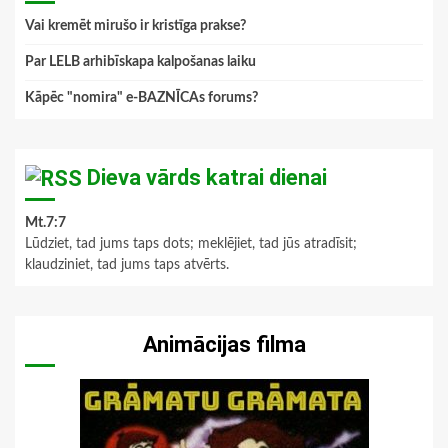
Vai kremēt mirušo ir kristīga prakse?
Par LELB arhibīskapa kalpošanas laiku
Kāpēc "nomira" e-BAZNĪCAs forums?
Dieva vārds katrai dienai
Mt.7:7
Lūdziet, tad jums taps dots; meklējiet, tad jūs atradīsit;
klaudziniet, tad jums taps atvērts.
Animācijas filma