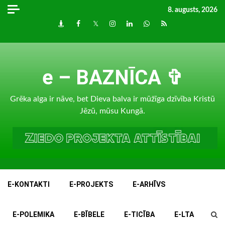
Skip
8. augusts, 2026
to
Draugiem
Facebook
Twitter
Instagram
LinkedIn
whatsapp
RSS
content
e – BAZNĪCA ✞
Grēka alga ir nāve, bet Dieva balva ir mūžīga dzīvība Kristū
Jēzū, mūsu Kungā.
E-KONTAKTI
E-PROJEKTS
E-ARHĪVS
E-POLEMIKA
E-BĪBELE
E-TICĪBA
E-LTA