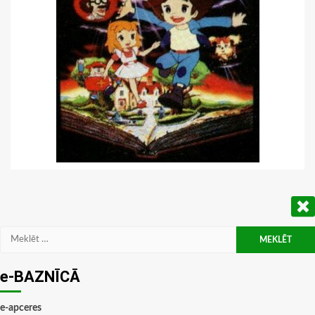
Meklēt:
e-BAZNĪCĀ
e-apceres