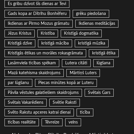
Es gribu dzīvot šīs dienas ar Tevi
Gads kopa ar Dītrihu Bonhēferu
grēku piedošana
Ikdienas ar Pirmo Mozus grāmatu
Ikdienas meditācijas
Jēzus Kristus
Kristība
Kristīgā dogmatika
Kristīgā dzīve
kristīgā mācība
kristīgā mūzika
Kristīgās ētikas un morāles rokasgrāmata
kristīgā ētika
Lasāmviela ticības spēkam
Lutera citāti
lūgšana
Mazā katehisma skaidrojums
Mārtiņš Luters
par lūgšanu
Piecas minūtes kopā ar Luteru
Pāvila vēstules galatiešiem skaidrojums
Svētais Gars
Svētais Vakarēdiens
Svētie Raksti
Svēto Rakstu apceres katrai dienai
ticība
ticības realitāte
Tēvreize
velns