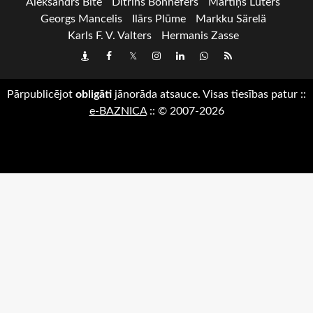
Aleksandrs Bite
Dītrihs Bonhēfers
Mārtiņš Luters
Georgs Mancelis
Ilārs Plūme
Markku Särelä
Karls F. V. Valters
Hermanis Zasse
Draugiem
Facebook
Twitter
Instagram
LinkedIn
whatsapp
RSS
Pārpublicējot
obligāti
jānorāda atsauce. Visas tiesības patur
::
e-BAZNICA
::
© 2007-2026