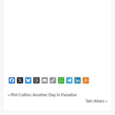
Facebook
X
Bluesky
Threads
Email
Copy
WhatsApp
Telegram
LinkedIn
Draugiem
Link
Continue
« Phil Collins: Another Day in Paradise
Tait: Altars »
Reading