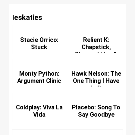
Ieskaties
Stacie Orrico:
Relient K:
Stuck
Chapstick,
Chapped Lips &
Things Like
Chemistry
Monty Python:
Hawk Nelson: The
Argument Clinic
One Thing I Have
Left
Coldplay: Viva La
Placebo: Song To
Vida
Say Goodbye