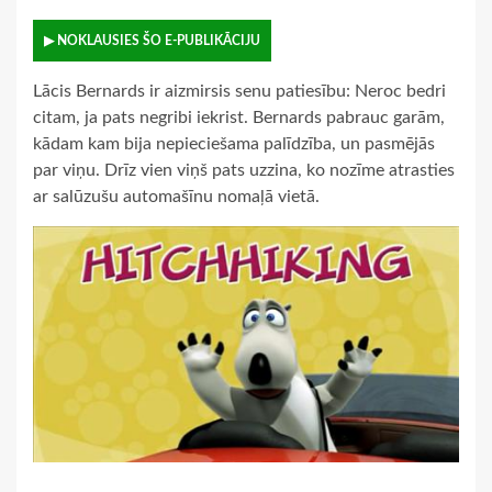
▶ NOKLAUSIES ŠO E-PUBLIKĀCIJU
Lācis Bernards ir aizmirsis senu patiesību: Neroc bedri
citam, ja pats negribi iekrist. Bernards pabrauc garām,
kādam kam bija nepieciešama palīdzība, un pasmējās
par viņu. Drīz vien viņš pats uzzina, ko nozīme atrasties
ar salūzušu automašīnu nomaļā vietā.