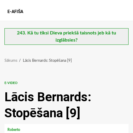
E-AFIŠA
243. Kā tu tiksi Dieva priekšā taisnots jeb kā tu
izglābsies?
Sākums
Lācis Bernards: Stopēšana [9]
E-VIDEO
Lācis Bernards:
Stopēšana [9]
Roberto