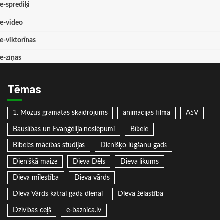
e-sprediķi
e-video
e-viktorīnas
e-ziņas
Tēmas
1. Mozus grāmatas skaidrojums
animācijas filma
ASV
Bauslības un Evaņģēlija noslēpumi
Bībele
Bībeles mācības studijas
Dienišķo lūgšanu gads
Dienišķā maize
Dieva Dēls
Dieva likums
Dieva mīlestība
Dieva vārds
Dieva Vārds katrai gada dienai
Dieva žēlastība
Dzīvības ceļš
e-baznica.lv