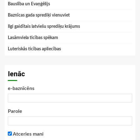
Bauslība un Evaņģēlijs
Baznīcas gada sprediķi vienuviet
Ilgi gaidītais latviešu sprediķu krājums
Lasāmviela ticības spēkam
Luteriskās ticības apliecības
Ienāc
e-baznīcēns
Parole
Atceries mani