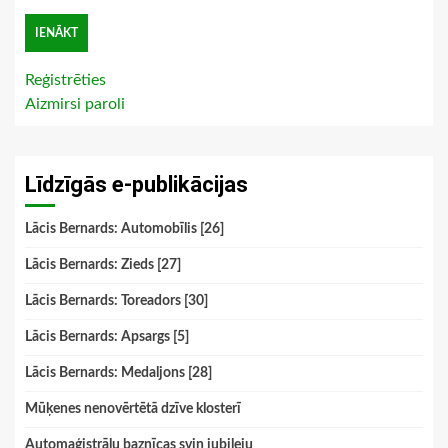
Reģistrēties
Aizmirsi paroli
Līdzīgās e-publikācijas
Lācis Bernards: Automobīlis [26]
Lācis Bernards: Zieds [27]
Lācis Bernards: Toreadors [30]
Lācis Bernards: Apsargs [5]
Lācis Bernards: Medaljons [28]
Mūķenes nenovērtētā dzīve klosterī
Automaģistrāļu baznīcas svin jubileju