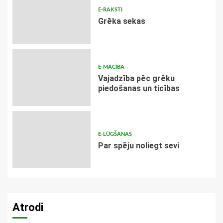
E-RAKSTI
Grēka sekas
E-MĀCĪBA
Vajadzība pēc grēku
piedošanas un ticības
E-LŪGŠANAS
Par spēju noliegt sevi
Atrodi