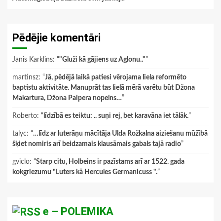
Pēdējie komentāri
Janis Karklins
: “
"Gluži kā gājiens uz Aglonu.."
”
martinsz
: “
Jā, pēdējā laikā patiesi vērojama liela reformēto
baptistu aktivitāte. Manuprāt tas lielā mērā varētu būt Džona
Makartura, Džona Paipera nopelns…
”
Roberto
: “
līdzībā es teiktu: .. suņi rej, bet karavāna iet tālāk.
”
talyc
: “
…līdz ar luterāņu mācītāja Ulda Rožkalna aiziešanu mūžībā
šķiet nomiris arī beidzamais klausāmais gabals tajā radio
”
gviclo
: “
Starp citu, Holbeins ir pazīstams arī ar 1522. gada
kokgriezumu "Luters kā Hercules Germanicuss ".
”
e – POLEMIKA