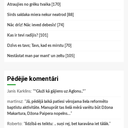
Atraujies no grēku tvaika [170]
Sirds saldaka miera nekur neatrod [88]
Nāc drīz! Nāc ieved debesīs! [74]
Kas ir tevi radījis? [101]
Dzīvs es tavs; Tavs, kad es mirstu [70]
Nestāstat man par mant’ un zeltu [105]
Pēdējie komentāri
Janis Karklins
: “
"Gluži kā gājiens uz Aglonu.."
”
martinsz
: “
Jā, pēdējā laikā patiesi vērojama liela reformēto
baptistu aktivitāte. Manuprāt tas lielā mērā varētu būt Džona
Makartura, Džona Paipera nopelns…
”
Roberto
: “
līdzībā es teiktu: .. suņi rej, bet karavāna iet tālāk.
”