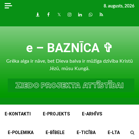
Skip
8. augusts, 2026
to
Draugiem
Facebook
Twitter
Instagram
LinkedIn
whatsapp
RSS
content
e – BAZNĪCA ✞
Grēka alga ir nāve, bet Dieva balva ir mūžīga dzīvība Kristū
Jēzū, mūsu Kungā.
E-KONTAKTI
E-PROJEKTS
E-ARHĪVS
E-POLEMIKA
E-BĪBELE
E-TICĪBA
E-LTA