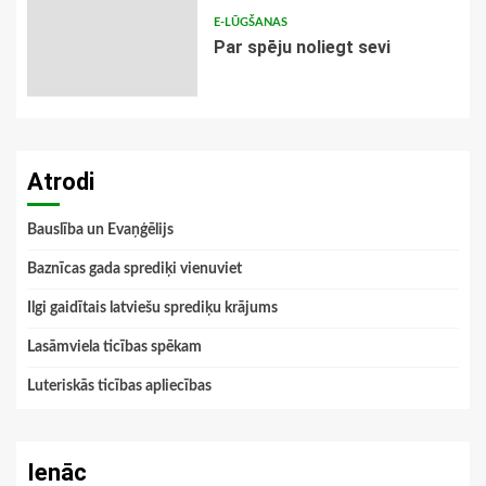
E-LŪGŠANAS
Par spēju noliegt sevi
Atrodi
Bauslība un Evaņģēlijs
Baznīcas gada sprediķi vienuviet
Ilgi gaidītais latviešu sprediķu krājums
Lasāmviela ticības spēkam
Luteriskās ticības apliecības
Ienāc