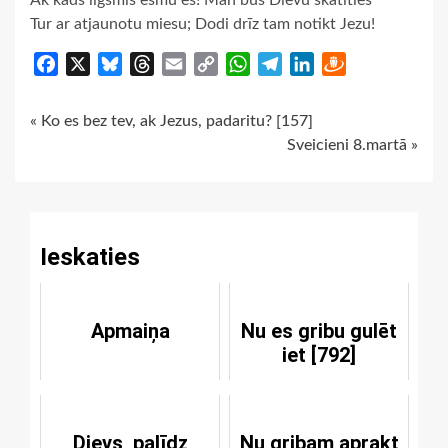
Ak kāds līgsmis esmu es! Man būs Dievu skatities
Tur ar atjaunotu miesu; Dodi drīz tam notikt Jezu!
Facebook
X
Bluesky
Threads
Email
Copy
WhatsApp
Telegram
LinkedIn
Draugiem
Link
Continue
« Ko es bez tev, ak Jezus, padaritu? [157]
Sveicieni 8.martā »
Reading
Ieskaties
Apmaiņa
Nu es gribu gulēt
iet [792]
Dievs, palīdz
Nu gribam aprakt