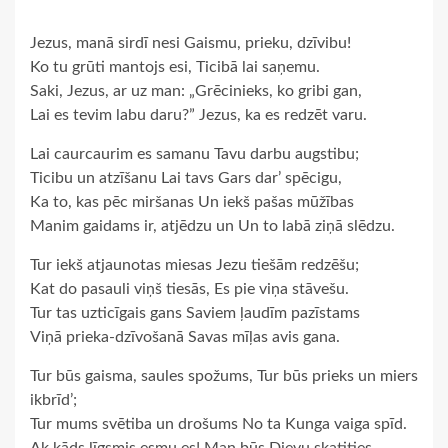
Jezus, manā sirdī nesi Gaismu, prieku, dzīvibu!
Ko tu grūti mantojs esi, Ticibā lai saņemu.
Saki, Jezus, ar uz man: „Grēcinieks, ko gribi gan,
Lai es tevim labu daru?” Jezus, ka es redzēt varu.
Lai caurcaurim es samanu Tavu darbu augstibu;
Ticibu un atzīšanu Lai tavs Gars dar’ spēcigu,
Ka to, kas pēc miršanas Un iekš pašas mūžības
Manim gaidams ir, atjēdzu un Un to labā ziņā slēdzu.
Tur iekš atjaunotas miesas Jezu tiešām redzēšu;
Kat do pasauli viņš tiesās, Es pie viņa stāvešu.
Tur tas uzticīgais gans Saviem ļaudīm pazīstams
Viņā prieka-dzīvošanā Savas mīļas avis gana.
Tur būs gaisma, saules spožums, Tur būs prieks un miers
ikbrīd’;
Tur mums svētiba un drošums No ta Kunga vaiga spīd.