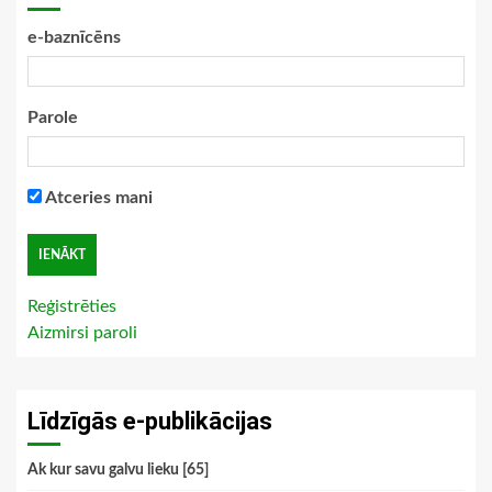
e-baznīcēns
Parole
Atceries mani
Reģistrēties
Aizmirsi paroli
Līdzīgās e-publikācijas
Ak kur savu galvu lieku [65]