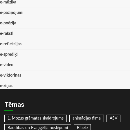
e-mūzika
e-paziņojumi
e-poēzija
e-raksti
e-refleksijas
e-sprediķi
e-video
e-viktorīnas
e-ziņas
Tēmas
1. Mozus grāmatas skaidrojums
animācijas filma
ASV
Bauslības un Evaņģēlija noslēpumi
Bībele