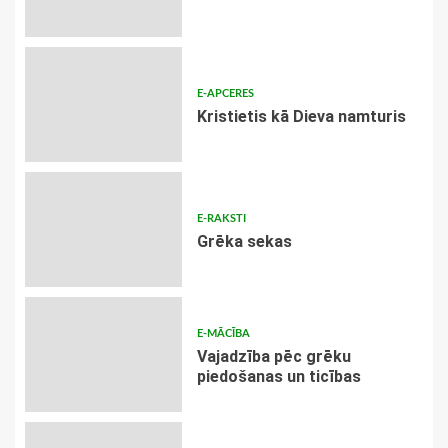
E-APCERES
Kristietis kā Dieva namturis
E-RAKSTI
Grēka sekas
E-MĀCĪBA
Vajadzība pēc grēku
piedošanas un ticības