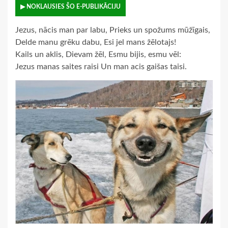
▶ NOKLAUSIES ŠO E-PUBLIKĀCIJU
Jezus, nācis man par labu, Prieks un spožums mūžīgais,
Delde manu grēku dabu, Esi jel mans žēlotajs!
Kails un aklis, Dievam žēl, Esmu bijis, esmu vēl:
Jezus manas saites raisi Un man acis gaišas taisi.