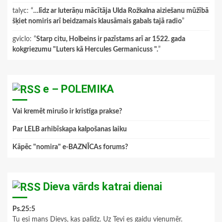
talyc
: “
…līdz ar luterāņu mācītāja Ulda Rožkalna aiziešanu mūžībā
šķiet nomiris arī beidzamais klausāmais gabals tajā radio
”
gviclo
: “
Starp citu, Holbeins ir pazīstams arī ar 1522. gada
kokgriezumu "Luters kā Hercules Germanicuss ".
”
e – POLEMIKA
Vai kremēt mirušo ir kristīga prakse?
Par LELB arhibīskapa kalpošanas laiku
Kāpēc "nomira" e-BAZNĪCAs forums?
Dieva vārds katrai dienai
Ps.25:5
Tu esi mans Dievs, kas palīdz. Uz Tevi es gaidu vienumēr.