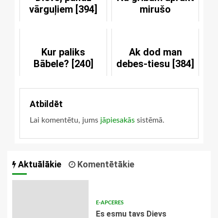
vārguļiem [394]
mirušo
Kur paliks
Ak dod man
Bābele? [240]
debes-tiesu [384]
Atbildēt
Lai komentētu, jums
jāpiesakās
sistēmā.
Aktuālākie
Komentētākie
E-APCERES
Es esmu tavs Dievs