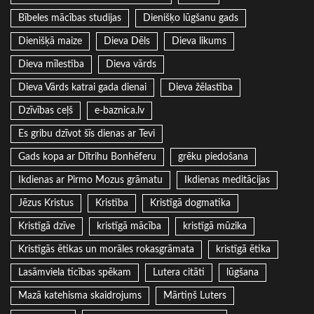
Bībeles mācības studijas
Dienišķo lūgšanu gads
Dienišķā maize
Dieva Dēls
Dieva likums
Dieva mīlestība
Dieva vārds
Dieva Vārds katrai gada dienai
Dieva žēlastība
Dzīvības ceļš
e-baznica.lv
Es gribu dzīvot šīs dienas ar Tevi
Gads kopa ar Dītrihu Bonhēferu
grēku piedošana
Ikdienas ar Pirmo Mozus grāmatu
Ikdienas meditācijas
Jēzus Kristus
Kristība
Kristīgā dogmatika
Kristīgā dzīve
kristīgā mācība
kristīgā mūzika
Kristīgās ētikas un morāles rokasgrāmata
kristīgā ētika
Lasāmviela ticības spēkam
Lutera citāti
lūgšana
Mazā katehisma skaidrojums
Mārtiņš Luters