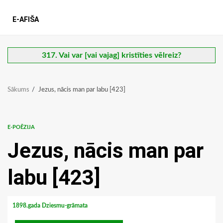
E-AFIŠA
317. Vai var [vai vajag] kristīties vēlreiz?
Sākums
Jezus, nācis man par labu [423]
E-POĒZIJA
Jezus, nācis man par
labu [423]
1898.gada Dziesmu-grāmata