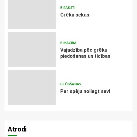
E-RAKSTI
Grēka sekas
E-MĀCĪBA
Vajadzība pēc grēku
piedošanas un ticības
E-LŪGŠANAS
Par spēju noliegt sevi
Atrodi