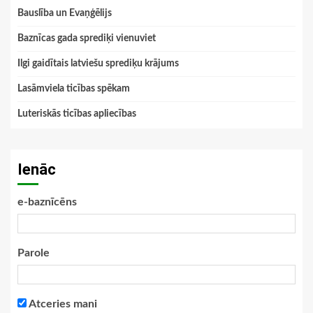
Bauslība un Evaņģēlijs
Baznīcas gada sprediķi vienuviet
Ilgi gaidītais latviešu sprediķu krājums
Lasāmviela ticības spēkam
Luteriskās ticības apliecības
Ienāc
e-baznīcēns
Parole
Atceries mani