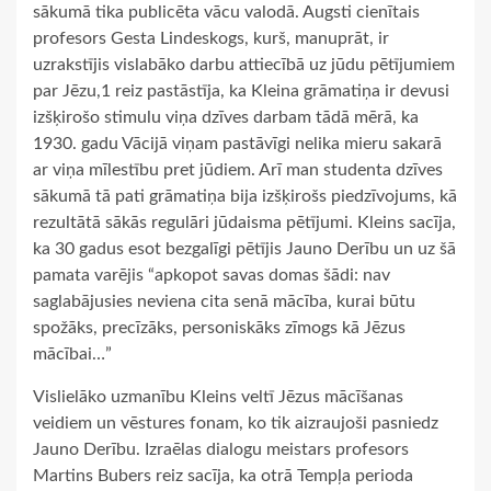
sākumā tika publicēta vācu valodā. Augsti cienītais
profesors Gesta Lindeskogs, kurš, manuprāt, ir
uzrakstījis vislabāko darbu attiecībā uz jūdu pētījumiem
par Jēzu,1 reiz pastāstīja, ka Kleina grāmatiņa ir devusi
izšķirošo stimulu viņa dzīves darbam tādā mērā, ka
1930. gadu Vācijā viņam pastāvīgi nelika mieru sakarā
ar viņa mīlestību pret jūdiem. Arī man studenta dzīves
sākumā tā pati grāmatiņa bija izšķirošs piedzīvojums, kā
rezultātā sākās regulāri jūdaisma pētījumi. Kleins sacīja,
ka 30 gadus esot bezgalīgi pētījis Jauno Derību un uz šā
pamata varējis “apkopot savas domas šādi: nav
saglabājusies neviena cita senā mācība, kurai būtu
spožāks, precīzāks, personiskāks zīmogs kā Jēzus
mācībai…”
Vislielāko uzmanību Kleins veltī Jēzus mācīšanas
veidiem un vēstures fonam, ko tik aizraujoši pasniedz
Jauno Derību. Izraēlas dialogu meistars profesors
Martins Bubers reiz sacīja, ka otrā Tempļa perioda