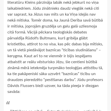
literatūru Kleins pārzināja labāk nekā jebkurš no viņa
laikabiedriem. Jūdu zinātnieks daudz vieglāk nekā citi
var saprast, ka Jēzus nav mīts un ka Viņa idejās nav
nekā mītiska. Tomēr doma, ka Jaunā Derība savā būtībā
ir mītiska, joprojām gruzdēja un galu galā uzliesmoja
citā formā. Vācijā pēckara teoloģiskās debates
pārvaldīja Rūdolfs Bultmans, kurš gribēja glābt
kristietību, attīrot to no visa, kas pēc dabas bija mītisks,
un tā vietā piedāvājot baznīcas “ticības sludināšanu” –
kerygma. Kaut arī to ne vienmēr ir bijis iespējams
atbalstīt ar reālu vēsturisko Jēzu, šie centieni būtībā
zināmā mērā ietekmēja turpmāko teoloģijas attīstību tā,
ka tie pakāpeniski sāka uzsvērt “baznīcas” ticību un
draudzes pieredzēto “pestīšanas darbu”. Jūdu profesors
Dāvids Flussers bieži uzsver, ka tāda pieeja ir diezgan
savāda: