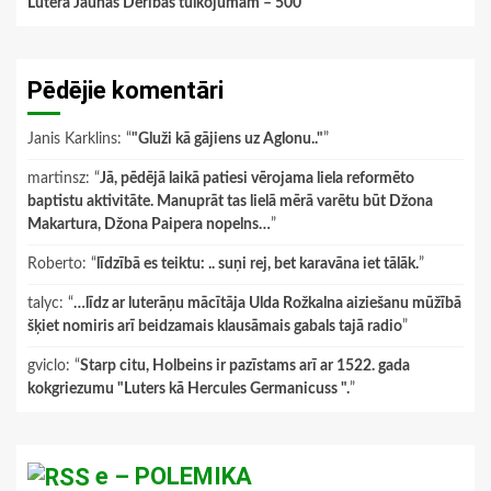
Lutera Jaunās Derības tulkojumam – 500
Pēdējie komentāri
Janis Karklins
: “
"Gluži kā gājiens uz Aglonu.."
”
martinsz
: “
Jā, pēdējā laikā patiesi vērojama liela reformēto
baptistu aktivitāte. Manuprāt tas lielā mērā varētu būt Džona
Makartura, Džona Paipera nopelns…
”
Roberto
: “
līdzībā es teiktu: .. suņi rej, bet karavāna iet tālāk.
”
talyc
: “
…līdz ar luterāņu mācītāja Ulda Rožkalna aiziešanu mūžībā
šķiet nomiris arī beidzamais klausāmais gabals tajā radio
”
gviclo
: “
Starp citu, Holbeins ir pazīstams arī ar 1522. gada
kokgriezumu "Luters kā Hercules Germanicuss ".
”
e – POLEMIKA