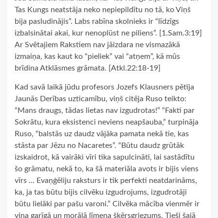
Tas Kungs neatstāja neko nepiepildītu no tā, ko Viņš
bija pasludinājis”. Labs rabīna skolnieks ir “līdzīgs
izbalsinātai akai, kur nenoplūst ne piliens”. [1.Sam.3:19]
Ar Svētajiem Rakstiem nav jāizdara ne vismazākā
izmaiņa, kas kaut ko “pieliek” vai “atņem”, kā mūs
brīdina Atklāsmes grāmata. [Atkl.22:18-19]
Kad savā laikā jūdu profesors Jozefs Klausners pētīja
Jaunās Derības uzticamību, viņš citēja Ruso teikto:
“Mans draugs, tādas lietas nav izgudrotas!” “Fakti par
Sokrātu, kura eksistenci neviens neapšauba,” turpināja
Ruso, “balstās uz daudz vājāka pamata nekā tie, kas
stāsta par Jēzu no Nacaretes”. “Būtu daudz grūtāk
izskaidrot, kā vairāki vīri tika sapulcināti, lai sastādītu
šo grāmatu, nekā to, ka šā materiāla avots ir bijis viens
vīrs … Evaņģēliju raksturs ir tik perfekti neatdarināms,
ka, ja tas būtu bijis cilvēku izgudrojums, izgudrotāji
būtu lielāki par pašu varoni.” Cilvēka mācība vienmēr ir
viņa garīgā un morālā līmeņa šķērsgriezums. Tieši šajā