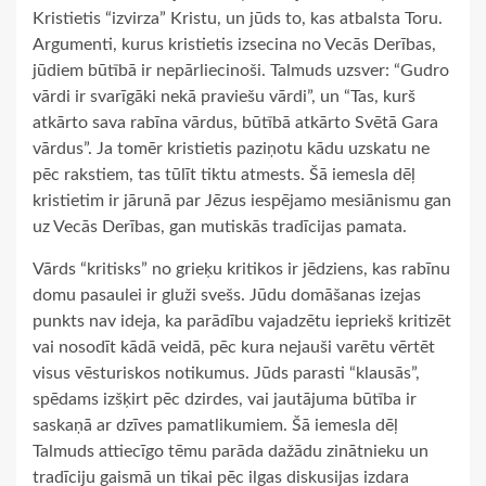
Kristietis “izvirza” Kristu, un jūds to, kas atbalsta Toru.
Argumenti, kurus kristietis izsecina no Vecās Derības,
jūdiem būtībā ir nepārliecinoši. Talmuds uzsver: “Gudro
vārdi ir svarīgāki nekā praviešu vārdi”, un “Tas, kurš
atkārto sava rabīna vārdus, būtībā atkārto Svētā Gara
vārdus”. Ja tomēr kristietis paziņotu kādu uzskatu ne
pēc rakstiem, tas tūlīt tiktu atmests. Šā iemesla dēļ
kristietim ir jārunā par Jēzus iespējamo mesiānismu gan
uz Vecās Derības, gan mutiskās tradīcijas pamata.
Vārds “kritisks” no grieķu kritikos ir jēdziens, kas rabīnu
domu pasaulei ir gluži svešs. Jūdu domāšanas izejas
punkts nav ideja, ka parādību vajadzētu iepriekš kritizēt
vai nosodīt kādā veidā, pēc kura nejauši varētu vērtēt
visus vēsturiskos notikumus. Jūds parasti “klausās”,
spēdams izšķirt pēc dzirdes, vai jautājuma būtība ir
saskaņā ar dzīves pamatlikumiem. Šā iemesla dēļ
Talmuds attiecīgo tēmu parāda dažādu zinātnieku un
tradīciju gaismā un tikai pēc ilgas diskusijas izdara