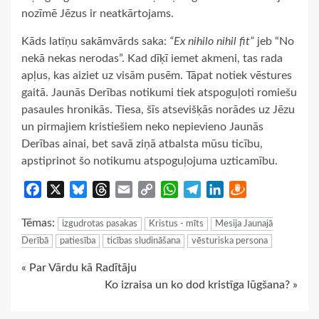
nozīmē Jēzus ir neatkārtojams.
Kāds latīņu sakāmvārds saka:
“Ex nihilo nihil fit”
jeb “No
nekā nekas nerodas”. Kad dīķī iemet akmeni, tas rada
apļus, kas aiziet uz visām pusēm. Tāpat notiek vēstures
gaitā. Jaunās Derības notikumi tiek atspoguļoti romiešu
pasaules hronikās. Tiesa, šīs atsevišķās norādes uz Jēzu
un pirmajiem kristiešiem neko nepievieno Jaunās
Derības ainai, bet savā ziņā atbalsta mūsu ticību,
apstiprinot šo notikumu atspoguļojuma uzticamību.
Facebook
X
Bluesky
Threads
Email
Copy
WhatsApp
Telegram
LinkedIn
Draugiem
Link
Tēmas:
izgudrotas pasakas
Kristus - mīts
Mesija Jaunajā
Derībā
patiesība
ticības sludināšana
vēsturiska persona
Continue
« Par Vārdu kā Radītāju
Ko izraisa un ko dod kristīga lūgšana? »
Reading