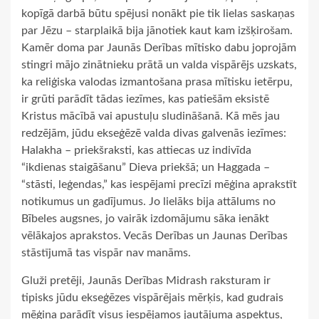
kopīgā darbā būtu spējusi nonākt pie tik lielas saskaņas
par Jēzu – starplaikā bija jānotiek kaut kam izšķirošam.
Kamēr doma par Jaunās Derības mītisko dabu joprojām
stingri mājo zinātnieku prātā un valda vispārējs uzskats,
ka reliģiska valodas izmantošana prasa mītisku ietērpu,
ir grūti parādīt tādas iezīmes, kas patiešām eksistē
Kristus mācībā vai apustuļu sludināšanā. Kā mēs jau
redzējām, jūdu ekseģēzē valda divas galvenās iezīmes:
Halakha – priekšraksti, kas attiecas uz indivīda
“ikdienas staigāšanu” Dieva priekšā; un Haggada –
“stāsti, leģendas,” kas iespējami precīzi mēģina aprakstīt
notikumus un gadījumus. Jo lielāks bija attālums no
Bībeles augsnes, jo vairāk izdomājumu sāka ienākt
vēlākajos aprakstos. Vecās Derības un Jaunas Derības
stāstījumā tas vispār nav manāms.
Gluži pretēji, Jaunās Derības Midrash raksturam ir
tipisks jūdu ekseģēzes vispārējais mērķis, kad gudrais
mēģina parādīt visus iespējamos jautājuma aspektus,