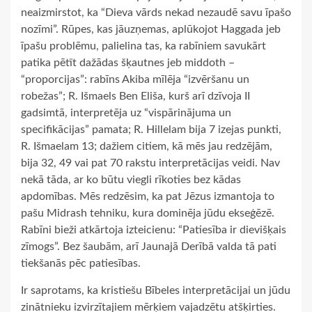
neaizmirstot, ka “Dieva vārds nekad nezaudē savu īpašo
nozīmi”. Rūpes, kas jāuzņemas, aplūkojot Haggada jeb
īpašu problēmu, palielina tas, ka rabīniem savukārt
patika pētīt dažādas šķautnes jeb middoth –
“proporcijas”: rabīns Akiba mīlēja “izvēršanu un
robežas”; R. Išmaels Ben Eliša, kurš arī dzīvoja II
gadsimtā, interpretēja uz “vispārinājuma un
specifikācijas” pamata; R. Hillelam bija 7 izejas punkti,
R. Išmaelam 13; dažiem citiem, kā mēs jau redzējām,
bija 32, 49 vai pat 70 rakstu interpretācijas veidi. Nav
nekā tāda, ar ko būtu viegli rīkoties bez kādas
apdomības. Mēs redzēsim, ka pat Jēzus izmantoja to
pašu Midrash tehniku, kura dominēja jūdu ekseģēzē.
Rabīni bieži atkārtoja izteicienu: “Patiesība ir dievišķais
zīmogs”. Bez šaubām, arī Jaunajā Derībā valda tā pati
tiekšanās pēc patiesības.
Ir saprotams, ka kristiešu Bībeles interpretācijai un jūdu
zinātnieku izvirzītajiem mērķiem vajadzētu atšķirties.