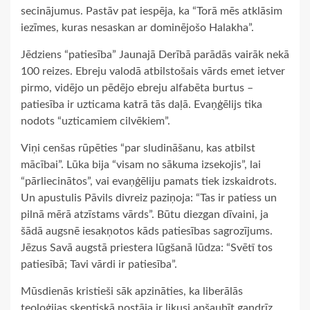
secinājumus. Pastāv pat iespēja, ka “Torā mēs atklāsim
iezīmes, kuras nesaskan ar dominējošo Halakha”.
Jēdziens “patiesība” Jaunajā Derībā parādās vairāk nekā
100 reizes. Ebreju valodā atbilstošais vārds emet ietver
pirmo, vidējo un pēdējo ebreju alfabēta burtus –
patiesība ir uzticama katrā tās daļā. Evaņģēlijs tika
nodots “uzticamiem cilvēkiem”.
Viņi cenšas rūpēties “par sludināšanu, kas atbilst
mācībai”. Lūka bija “visam no sākuma izsekojis”, lai
“pārliecinātos”, vai evaņģēliju pamats tiek izskaidrots.
Un apustulis Pāvils divreiz paziņoja: “Tas ir patiess un
pilnā mērā atzīstams vārds”. Būtu diezgan dīvaini, ja
šādā augsnē iesakņotos kāds patiesības sagrozījums.
Jēzus Savā augstā priestera lūgšanā lūdza: “Svētī tos
patiesībā; Tavi vārdi ir patiesība”.
Mūsdienās kristieši sāk apzināties, ka liberālās
teoloģijas skeptiskā nostāja ir likusi apšaubīt gandrīz