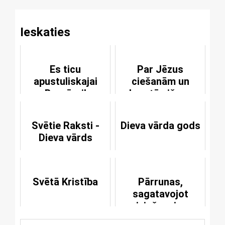
Ieskaties
Es ticu
Par Jēzus
apustuliskajai
ciešanām un
Baznīcai!
krustā sišanu
Svētie Raksti -
Dieva vārda gods
Dieva vārds
Svētā Kristība
Pārrunas,
sagatavojot
aiziešanai no
dzīves