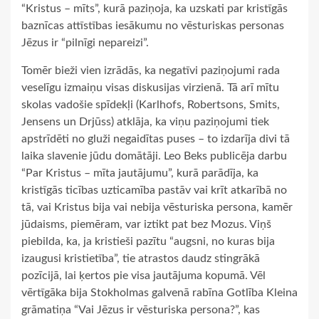
“Kristus – mīts”, kurā paziņoja, ka uzskati par kristīgās
baznīcas attīstības iesākumu no vēsturiskas personas
Jēzus ir “pilnīgi nepareizi”.
Tomēr bieži vien izrādās, ka negatīvi paziņojumi rada
veselīgu izmaiņu visas diskusijas virzienā. Tā arī mītu
skolas vadošie spīdekļi (Karlhofs, Robertsons, Smits,
Jensens un Drjūss) atklāja, ka viņu paziņojumi tiek
apstrīdēti no gluži negaidītas puses – to izdarīja divi tā
laika slavenie jūdu domātāji. Leo Beks publicēja darbu
“Par Kristus – mīta jautājumu”, kurā parādīja, ka
kristīgās ticības uzticamība pastāv vai krīt atkarībā no
tā, vai Kristus bija vai nebija vēsturiska persona, kamēr
jūdaisms, piemēram, var iztikt pat bez Mozus. Viņš
piebilda, ka, ja kristieši pazītu “augsni, no kuras bija
izaugusi kristietība”, tie atrastos daudz stingrākā
pozīcijā, lai ķertos pie visa jautājuma kopumā. Vēl
vērtīgāka bija Stokholmas galvenā rabīna Gotlība Kleina
grāmatiņa “Vai Jēzus ir vēsturiska persona?”, kas