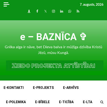
Skip
7. augusts, 2026
to
Draugiem
Facebook
Twitter
Instagram
LinkedIn
whatsapp
RSS
content
e – BAZNĪCA ✞
Grēka alga ir nāve, bet Dieva balva ir mūžīga dzīvība Kristū
Jēzū, mūsu Kungā.
E-KONTAKTI
E-PROJEKTS
E-ARHĪVS
E-POLEMIKA
E-BĪBELE
E-TICĪBA
E-LTA