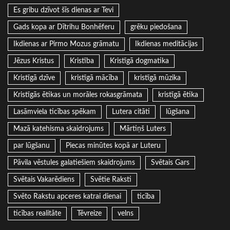
Es gribu dzīvot šīs dienas ar Tevi
Gads kopa ar Dītrihu Bonhēferu
grēku piedošana
Ikdienas ar Pirmo Mozus grāmatu
Ikdienas meditācijas
Jēzus Kristus
Kristība
Kristīgā dogmatika
Kristīgā dzīve
kristīgā mācība
kristīgā mūzika
Kristīgās ētikas un morāles rokasgrāmata
kristīgā ētika
Lasāmviela ticības spēkam
Lutera citāti
lūgšana
Mazā katehisma skaidrojums
Mārtiņš Luters
par lūgšanu
Piecas minūtes kopā ar Luteru
Pāvila vēstules galatiešiem skaidrojums
Svētais Gars
Svētais Vakarēdiens
Svētie Raksti
Svēto Rakstu apceres katrai dienai
ticība
ticības realitāte
Tēvreize
velns