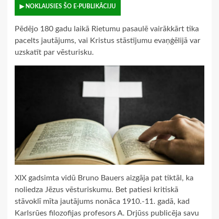
▶ NOKLAUSIES ŠO E-PUBLIKĀCIJU
Pēdējo 180 gadu laikā Rietumu pasaulē vairākkārt tika
pacelts jautājums, vai Kristus stāstījumu evaņģēlijā var
uzskatīt par vēsturisku.
XIX gadsimta vidū Bruno Bauers aizgāja pat tiktāl, ka
noliedza Jēzus vēsturiskumu. Bet patiesi kritiskā
stāvoklī mīta jautājums nonāca 1910.-11. gadā, kad
Karlsrūes filozofijas profesors A. Drjūss publicēja savu