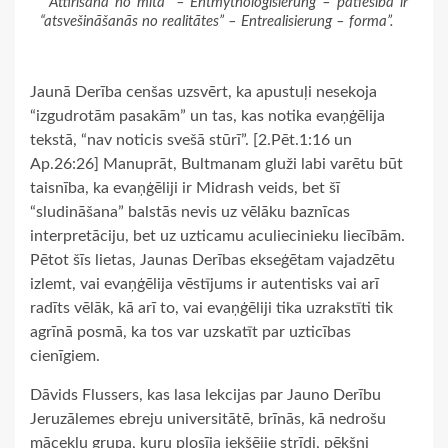
“”Attīrīšana no mīta” – Entmythologisierung – patiesībā ir
“atsvešināšanās no realitātes” – Entrealisierung – forma”.
Jaunā Derība cenšas uzsvērt, ka apustuļi nesekoja
“izgudrotām pasakām” un tas, kas notika evaņģēlija
tekstā, “nav noticis svešā stūrī”. [2.Pēt.1:16 un
Ap.26:26] Manuprāt, Bultmanam gluži labi varētu būt
taisnība, ka evaņģēliji ir Midrash veids, bet šī
“sludināšana” balstās nevis uz vēlāku baznīcas
interpretāciju, bet uz uzticamu aculiecinieku liecībām.
Pētot šīs lietas, Jaunas Derības ekseģētam vajadzētu
izlemt, vai evaņģēlija vēstījums ir autentisks vai arī
radīts vēlāk, kā arī to, vai evaņģēliji tika uzrakstīti tik
agrīnā posmā, ka tos var uzskatīt par uzticības
cienīgiem.
Dāvids Flussers, kas lasa lekcijas par Jauno Derību
Jeruzālemes ebreju universitātē, brīnās, kā nedrošu
mācekļu grupa, kuru plosīja iekšējie strīdi, pēkšņi