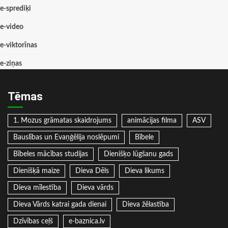
e-sprediķi
e-video
e-viktorīnas
e-ziņas
Tēmas
1. Mozus grāmatas skaidrojums
animācijas filma
ASV
Bauslības un Evaņģēlija noslēpumi
Bībele
Bībeles mācības studijas
Dienišķo lūgšanu gads
Dienišķā maize
Dieva Dēls
Dieva likums
Dieva mīlestība
Dieva vārds
Dieva Vārds katrai gada dienai
Dieva žēlastība
Dzīvības ceļš
e-baznica.lv