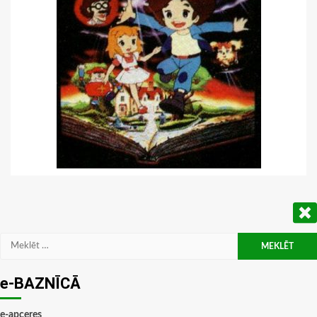
Meklēt:
e-BAZNĪCĀ
e-apceres