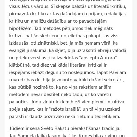
visus Jēzus vārdus. Šī skepse balstās uz literatūrkritiku,
pirmavota kritiku ar tās dažādajām teorijām, redakcijas
kritiku un analīžu dažādību ar to pavadošajām
hipotēzēm. Tad metodes pētījumos tiek mēģināts
kritizēt pat šo slēdzienu noteiktības pakāpi. Tas viss
izklausās ļoti zinātniski, bet, ja mēs ņemam vērā, ka
evaņģēliji sākumā, kā šķiet, bija uzrakstīti ebreju valodā
un grieķu versijas tika izveidotas “apslēptā Autora”
klātbūtnē, tad diez vai kādai literārai kritikai ir
iespējams iebāzt degunu to noslēpumos. Tāpat Pāvilam
tuvredzības dēļ bija jāizmanto vairāki dažādi sekretāri,
kas būtībā nozīmē to, ka no viņa rakstiem ar šīm
metodēm nevar destilēt neko tādu, uz ko varētu
paļauties. Jūdu zinātniekiem bieži vien piemīt intuitīva
spēja sajust, kas ir “ražots Izraēlā”, un tā viņu uzskati
parasti ir daudz pozitīvāki nekā rietumu teorētiķiem.
Jūdiem ir sena Svēto Rakstu pierakstīšanas tradīcija.
Jau Samuēla laikā lasām, ka “Tas Kungs bija ar viņu, un