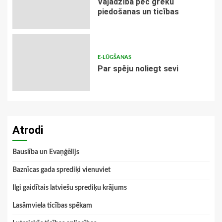
Vajadzība pēc grēku
piedošanas un ticības
E-LŪGŠANAS
Par spēju noliegt sevi
Atrodi
Bauslība un Evaņģēlijs
Baznīcas gada sprediķi vienuviet
Ilgi gaidītais latviešu sprediķu krājums
Lasāmviela ticības spēkam