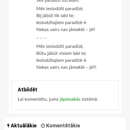
Sev paradīzi uzcēlām.
Mēs ieslodzīti paradīzē,
Bij jābūt tik labi te;
Ieslodzītajiem paradīzē-ē
Nekas vairs nav jāmeklē – jē!!
– – –
Mēs ieslodzīti paradīzē,
Būtu jābūt visiem labi te;
Ieslodzītajiem paradīzē-ē
Nekas vairs nav jāmeklē – jē!!!
Atbildēt
Lai komentētu, jums
jāpiesakās
sistēmā.
Aktuālākie
Komentētākie