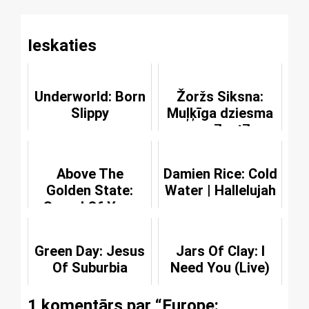
Ieskaties
Underworld: Born
Žoržs Siksna:
Slippy
Muļķīga dziesma
par mīlestību
Above The
Damien Rice: Cold
Golden State:
Water | Hallelujah
Sound Of Your
Name
Green Day: Jesus
Jars Of Clay: I
Of Suburbia
Need You (Live)
1 komentārs par “
Europe: