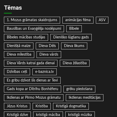
Tēmas
1. Mozus grāmatas skaidrojums
animācijas filma
ASV
Bauslības un Evaņģēlija noslēpumi
Bībele
Bībeles mācības studijas
Dienišķo lūgšanu gads
Dienišķā maize
Dieva Dēls
Dieva likums
Dieva mīlestība
Dieva vārds
Dieva Vārds katrai gada dienai
Dieva žēlastība
Dzīvības ceļš
e-baznica.lv
Es gribu dzīvot šīs dienas ar Tevi
Gads kopa ar Dītrihu Bonhēferu
grēku piedošana
Ikdienas ar Pirmo Mozus grāmatu
Ikdienas meditācijas
Jēzus Kristus
Kristība
Kristīgā dogmatika
Kristīgā dzīve
kristīgā mācība
kristīgā mūzika