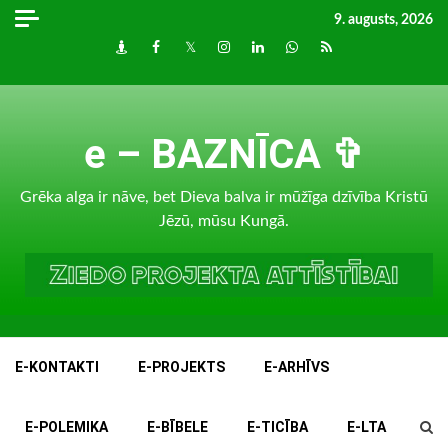
Skip
9. augusts, 2026
to
Draugiem
Facebook
Twitter
Instagram
LinkedIn
whatsapp
RSS
content
e – BAZNĪCA ✞
Grēka alga ir nāve, bet Dieva balva ir mūžīga dzīvība Kristū
Jēzū, mūsu Kungā.
E-KONTAKTI
E-PROJEKTS
E-ARHĪVS
E-POLEMIKA
E-BĪBELE
E-TICĪBA
E-LTA