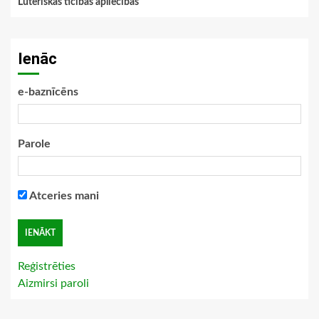
Luteriskās ticības apliecības
Ienāc
e-baznīcēns
Parole
Atceries mani
Reģistrēties
Aizmirsi paroli