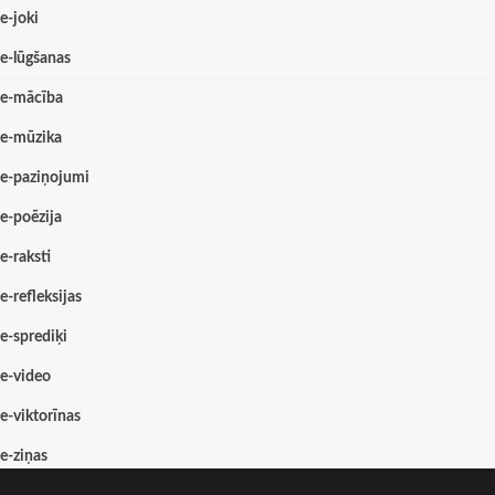
e-joki
e-lūgšanas
e-mācība
e-mūzika
e-paziņojumi
e-poēzija
e-raksti
e-refleksijas
e-sprediķi
e-video
e-viktorīnas
e-ziņas