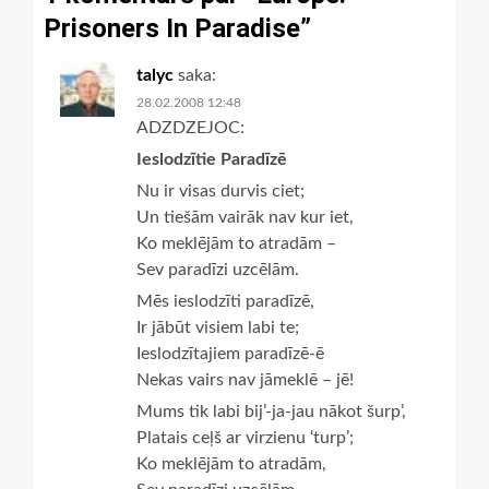
Prisoners In Paradise
”
talyc
saka:
28.02.2008 12:48
ADZDZEJOC:
Ieslodzītie Paradīzē
Nu ir visas durvis ciet;
Un tiešām vairāk nav kur iet,
Ko meklējām to atradām –
Sev paradīzi uzcēlām.
Mēs ieslodzīti paradīzē,
Ir jābūt visiem labi te;
Ieslodzītajiem paradīzē-ē
Nekas vairs nav jāmeklē – jē!
Mums tik labi bij’-ja-jau nākot šurp’,
Platais ceļš ar virzienu ‘turp’;
Ko meklējām to atradām,