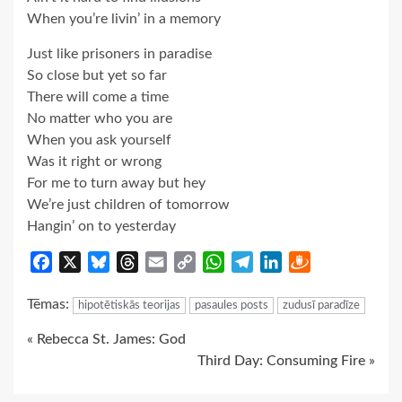
When you’re livin’ in a memory
Just like prisoners in paradise
So close but yet so far
There will come a time
No matter who you are
When you ask yourself
Was it right or wrong
For me to turn away but hey
We’re just children of tomorrow
Hangin’ on to yesterday
Facebook
X
Bluesky
Threads
Email
Copy
WhatsApp
Telegram
LinkedIn
Draugiem
Link
Tēmas:
hipotētiskās teorijas
pasaules posts
zudusī paradīze
Continue
« Rebecca St. James: God
Third Day: Consuming Fire »
Reading