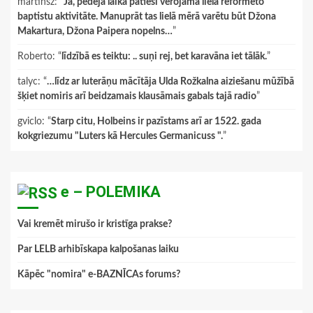
martinsz
: “
Jā, pēdējā laikā patiesi vērojama liela reformēto
baptistu aktivitāte. Manuprāt tas lielā mērā varētu būt Džona
Makartura, Džona Paipera nopelns…
”
Roberto
: “
līdzībā es teiktu: .. suņi rej, bet karavāna iet tālāk.
”
talyc
: “
…līdz ar luterāņu mācītāja Ulda Rožkalna aiziešanu mūžībā
šķiet nomiris arī beidzamais klausāmais gabals tajā radio
”
gviclo
: “
Starp citu, Holbeins ir pazīstams arī ar 1522. gada
kokgriezumu "Luters kā Hercules Germanicuss ".
”
e – POLEMIKA
Vai kremēt mirušo ir kristīga prakse?
Par LELB arhibīskapa kalpošanas laiku
Kāpēc "nomira" e-BAZNĪCAs forums?