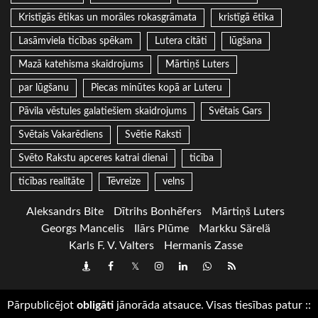
Kristīgās ētikas un morāles rokasgrāmata
kristīgā ētika
Lasāmviela ticības spēkam
Lutera citāti
lūgšana
Mazā katehisma skaidrojums
Mārtiņš Luters
par lūgšanu
Piecas minūtes kopā ar Luteru
Pāvila vēstules galatiešiem skaidrojums
Svētais Gars
Svētais Vakarēdiens
Svētie Raksti
Svēto Rakstu apceres katrai dienai
ticība
ticības realitāte
Tēvreize
velns
Aleksandrs Bite
Dītrihs Bonhēfers
Mārtiņš Luters
Georgs Mancelis
Ilārs Plūme
Markku Särelä
Karls F. V. Valters
Hermanis Zasse
Draugiem
Facebook
Twitter
Instagram
LinkedIn
whatsapp
RSS
Pārpublicējot
obligāti
jānorāda atsauce. Visas tiesības patur
::