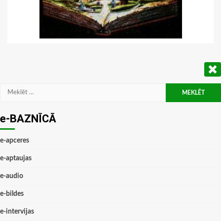
Meklēt:
e-BAZNĪCĀ
e-apceres
e-aptaujas
e-audio
e-bildes
e-intervijas