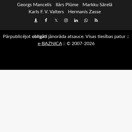
Georgs Mancelis
Ilārs Plūme
Markku Särelä
Karls F. V. Valters
Hermanis Zasse
Draugiem
Facebook
Twitter
Instagram
LinkedIn
whatsapp
RSS
Pārpublicējot
obligāti
jānorāda atsauce. Visas tiesības patur
::
e-BAZNICA
::
© 2007-2026