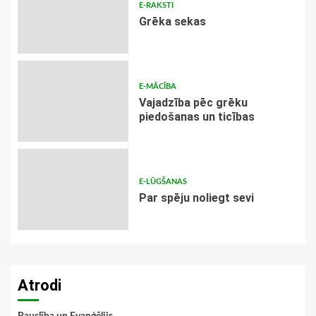
E-RAKSTI
Grēka sekas
E-MĀCĪBA
Vajadzība pēc grēku
piedošanas un ticības
E-LŪGŠANAS
Par spēju noliegt sevi
Atrodi