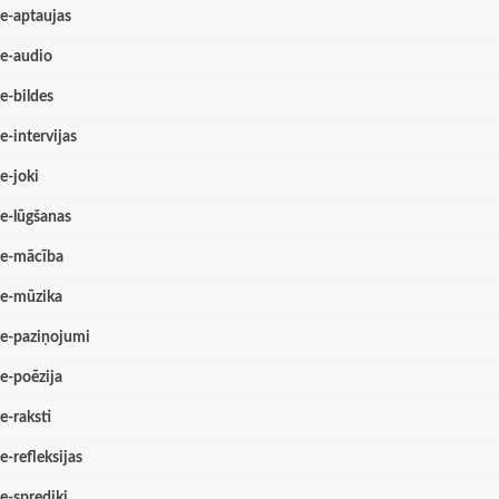
e-aptaujas
e-audio
e-bildes
e-intervijas
e-joki
e-lūgšanas
e-mācība
e-mūzika
e-paziņojumi
e-poēzija
e-raksti
e-refleksijas
e-sprediķi