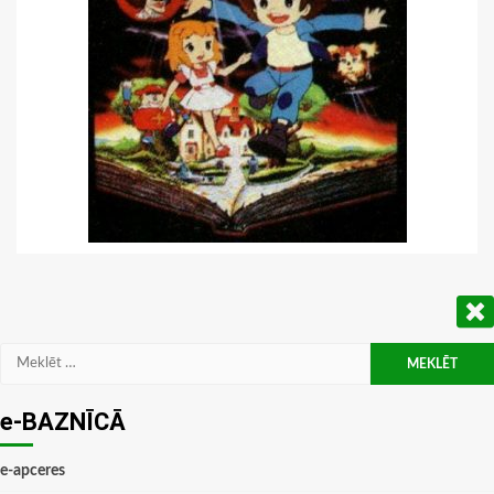
Meklēt:
e-BAZNĪCĀ
e-apceres