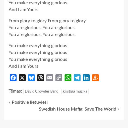
You make everything glorious
And I am Yours
From glory to glory From glory to glory
You are glorious. You are glorious.
You are glorious. You are glorious.
You make everything glorious
You make everything glorious
You make everything glorious
And I am Yours
Facebook
X
Bluesky
Threads
Email
Copy
WhatsApp
Telegram
LinkedIn
Draugiem
Link
Tēmas:
David Crowder Band
kristīgā mūzika
Continue
« Positīvie lietuvieši
Swedish House Mafia: Save The World »
Reading