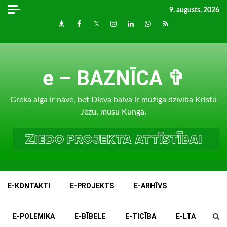
Skip
9. augusts, 2026
to
Draugiem
Facebook
Twitter
Instagram
LinkedIn
whatsapp
RSS
content
e – BAZNĪCA ✞
Grēka alga ir nāve, bet Dieva balva ir mūžīga dzīvība Kristū
Jēzū, mūsu Kungā.
E-KONTAKTI
E-PROJEKTS
E-ARHĪVS
E-POLEMIKA
E-BĪBELE
E-TICĪBA
E-LTA