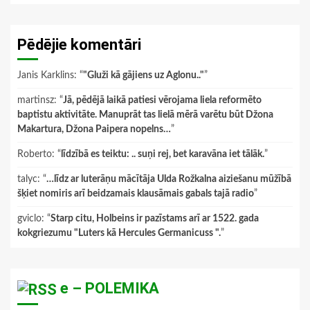
Pēdējie komentāri
Janis Karklins
: “
"Gluži kā gājiens uz Aglonu.."
”
martinsz
: “
Jā, pēdējā laikā patiesi vērojama liela reformēto
baptistu aktivitāte. Manuprāt tas lielā mērā varētu būt Džona
Makartura, Džona Paipera nopelns…
”
Roberto
: “
līdzībā es teiktu: .. suņi rej, bet karavāna iet tālāk.
”
talyc
: “
…līdz ar luterāņu mācītāja Ulda Rožkalna aiziešanu mūžībā
šķiet nomiris arī beidzamais klausāmais gabals tajā radio
”
gviclo
: “
Starp citu, Holbeins ir pazīstams arī ar 1522. gada
kokgriezumu "Luters kā Hercules Germanicuss ".
”
e – POLEMIKA