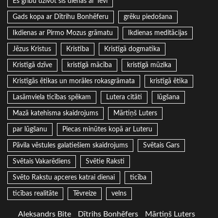
Es gribu dzīvot šīs dienas ar Tevi
Gads kopa ar Dītrihu Bonhēferu
grēku piedošana
Ikdienas ar Pirmo Mozus grāmatu
Ikdienas meditācijas
Jēzus Kristus
Kristība
Kristīgā dogmatika
Kristīgā dzīve
kristīgā mācība
kristīgā mūzika
Kristīgās ētikas un morāles rokasgrāmata
kristīgā ētika
Lasāmviela ticības spēkam
Lutera citāti
lūgšana
Mazā katehisma skaidrojums
Mārtiņš Luters
par lūgšanu
Piecas minūtes kopā ar Luteru
Pāvila vēstules galatiešiem skaidrojums
Svētais Gars
Svētais Vakarēdiens
Svētie Raksti
Svēto Rakstu apceres katrai dienai
ticība
ticības realitāte
Tēvreize
velns
Aleksandrs Bite
Dītrihs Bonhēfers
Mārtiņš Luters