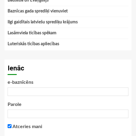
Bauslība un Evaņģēlijs
Baznīcas gada sprediķi vienuviet
Ilgi gaidītais latviešu sprediķu krājums
Lasāmviela ticības spēkam
Luteriskās ticības apliecības
Ienāc
e-baznīcēns
Parole
Atceries mani