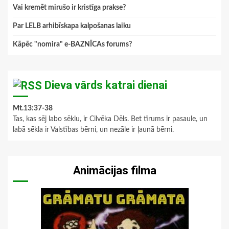
Vai kremēt mirušo ir kristīga prakse?
Par LELB arhibīskapa kalpošanas laiku
Kāpēc "nomira" e-BAZNĪCAs forums?
Dieva vārds katrai dienai
Mt.13:37-38
Tas, kas sēj labo sēklu, ir Cilvēka Dēls. Bet tīrums ir pasaule, un
labā sēkla ir Valstības bērni, un nezāle ir ļaunā bērni.
Animācijas filma