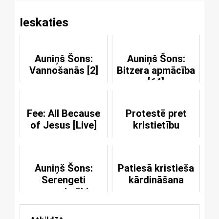
Ieskaties
Auniņš Šons:
Auniņš Šons:
Vannošanās [2]
Bitzera apmācība
[64]
Fee: All Because
Protestē pret
of Jesus [Live]
kristietību
Auniņš Šons:
Patiesā kristieša
Serengeti
kārdināšana
paugurknābja
pīles [68]