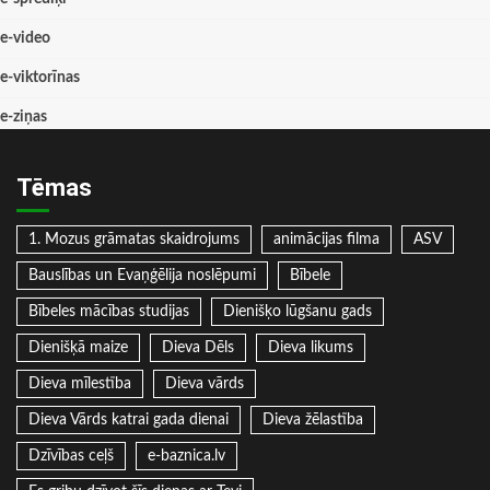
e-video
e-viktorīnas
e-ziņas
Tēmas
1. Mozus grāmatas skaidrojums
animācijas filma
ASV
Bauslības un Evaņģēlija noslēpumi
Bībele
Bībeles mācības studijas
Dienišķo lūgšanu gads
Dienišķā maize
Dieva Dēls
Dieva likums
Dieva mīlestība
Dieva vārds
Dieva Vārds katrai gada dienai
Dieva žēlastība
Dzīvības ceļš
e-baznica.lv