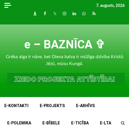
Skip
7. augusts, 2026
to
Draugiem
Facebook
Twitter
Instagram
LinkedIn
whatsapp
RSS
content
e – BAZNĪCA ✞
Grēka alga ir nāve, bet Dieva balva ir mūžīga dzīvība Kristū
Jēzū, mūsu Kungā.
E-KONTAKTI
E-PROJEKTS
E-ARHĪVS
E-POLEMIKA
E-BĪBELE
E-TICĪBA
E-LTA