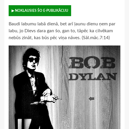
▶ NOKLAUSIES ŠO E-PUBLIKĀCIJU
Baudi labumu labā dienā, bet arī ļaunu dienu ņem par
labu, jo Dievs dara gan šo, gan to, tāpēc ka cilvēkam
nebūs zināt, kas būs pēc viņa nāves. (Sāl.māc.7:14)