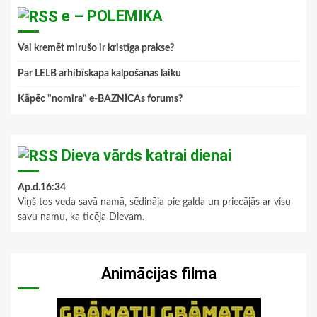
e – POLEMIKA
Vai kremēt mirušo ir kristīga prakse?
Par LELB arhibīskapa kalpošanas laiku
Kāpēc "nomira" e-BAZNĪCAs forums?
Dieva vārds katrai dienai
Ap.d.16:34
Viņš tos veda savā namā, sēdināja pie galda un priecājās ar visu
savu namu, ka ticēja Dievam.
Animācijas filma