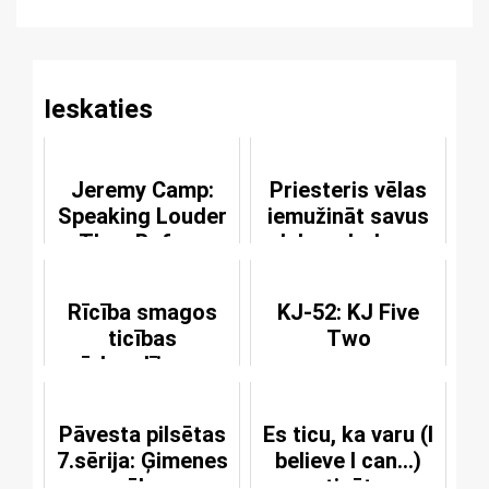
Reading
Ieskaties
Jeremy Camp:
Priesteris vēlas
Speaking Louder
iemužināt savus
Than Before
labos darbus,
taču īstenība ir
savādāka
Rīcība smagos
KJ-52: KJ Five
ticības
Two
pārbaudījumos
Pāvesta pilsētas
Es ticu, ka varu (I
7.sērija: Ģimenes
believe I can...)
pasākums
ticēt