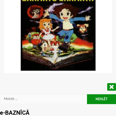
Meklēt:
e-BAZNĪCĀ