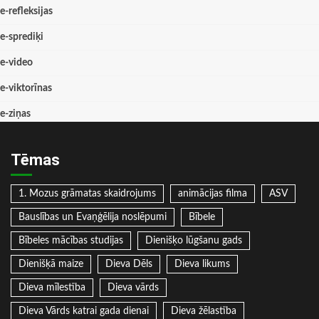
e-refleksijas
e-sprediķi
e-video
e-viktorīnas
e-ziņas
Tēmas
1. Mozus grāmatas skaidrojums
animācijas filma
ASV
Bauslības un Evaņģēlija noslēpumi
Bībele
Bībeles mācības studijas
Dienišķo lūgšanu gads
Dienišķā maize
Dieva Dēls
Dieva likums
Dieva mīlestība
Dieva vārds
Dieva Vārds katrai gada dienai
Dieva žēlastība