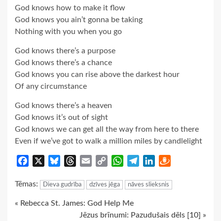
God knows how to make it flow
God knows you ain’t gonna be taking
Nothing with you when you go
God knows there’s a purpose
God knows there’s a chance
God knows you can rise above the darkest hour
Of any circumstance
God knows there’s a heaven
God knows it’s out of sight
God knows we can get all the way from here to there
Even if we’ve got to walk a million miles by candlelight
Facebook
X
Bluesky
Threads
Email
Copy
WhatsApp
Telegram
LinkedIn
Draugiem
Link
Tēmas:
Dieva gudrība
dzīves jēga
nāves slieksnis
Continue
« Rebecca St. James: God Help Me
Jēzus brīnumi: Pazudušais dēls [10] »