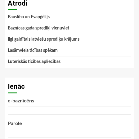
Atrodi
Bauslība un Evaņģēlijs
Baznīcas gada sprediķi vienuviet
Ilgi gaidītais latviešu sprediķu krājums
Lasāmviela ticības spēkam
Luteriskās ticības apliecības
Ienāc
e-baznīcēns
Parole