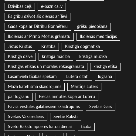
Dzīvības ceļš
e-baznica.lv
Es gribu dzīvot šīs dienas ar Tevi
Gads kopa ar Dītrihu Bonhēferu
grēku piedošana
Ikdienas ar Pirmo Mozus grāmatu
Ikdienas meditācijas
Jēzus Kristus
Kristība
Kristīgā dogmatika
Kristīgā dzīve
kristīgā mācība
kristīgā mūzika
Kristīgās ētikas un morāles rokasgrāmata
kristīgā ētika
Lasāmviela ticības spēkam
Lutera citāti
lūgšana
Mazā katehisma skaidrojums
Mārtiņš Luters
par lūgšanu
Piecas minūtes kopā ar Luteru
Pāvila vēstules galatiešiem skaidrojums
Svētais Gars
Svētais Vakarēdiens
Svētie Raksti
Svēto Rakstu apceres katrai dienai
ticība