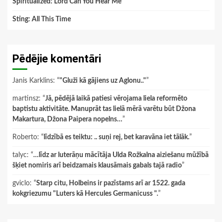
Spiritualized: Lord Can You Hear Me
Sting: All This Time
Pēdējie komentāri
Janis Karklins
: “
"Gluži kā gājiens uz Aglonu.."
”
martinsz
: “
Jā, pēdējā laikā patiesi vērojama liela reformēto
baptistu aktivitāte. Manuprāt tas lielā mērā varētu būt Džona
Makartura, Džona Paipera nopelns…
”
Roberto
: “
līdzībā es teiktu: .. suņi rej, bet karavāna iet tālāk.
”
talyc
: “
…līdz ar luterāņu mācītāja Ulda Rožkalna aiziešanu mūžībā
šķiet nomiris arī beidzamais klausāmais gabals tajā radio
”
gviclo
: “
Starp citu, Holbeins ir pazīstams arī ar 1522. gada
kokgriezumu "Luters kā Hercules Germanicuss ".
”