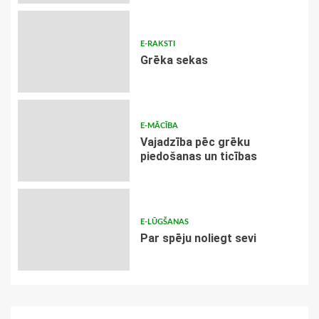
E-RAKSTI
Grēka sekas
E-MĀCĪBA
Vajadzība pēc grēku
piedošanas un ticības
E-LŪGŠANAS
Par spēju noliegt sevi