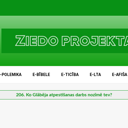
E-POLEMIKA
E-BĪBELE
E-TICĪBA
E-LTA
E-AFIŠA
206. Ko Glābēja atpestīšanas darbs nozīmē tev?