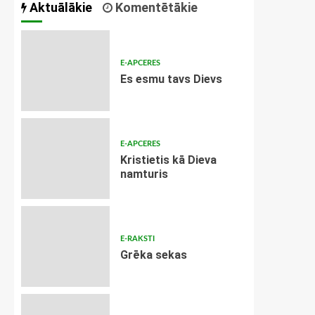
Aktuālākie
Komentētākie
E-APCERES
Es esmu tavs Dievs
E-APCERES
Kristietis kā Dieva
namturis
E-RAKSTI
Grēka sekas