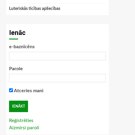
Luteriskās ticības apliecības
Ienāc
e-baznīcēns
Parole
Atceries mani
Reģistrēties
Aizmirsi paroli