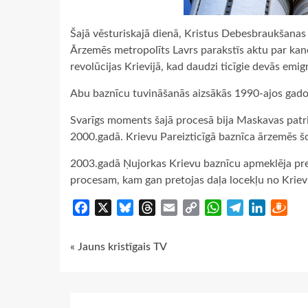
Šajā vēsturiskajā dienā, Kristus Debesbraukšanas 
Ārzemēs metropolīts Lavrs parakstīs aktu par kan
revolūcijas Krievijā, kad daudzi ticīgie devās emigr
Abu baznīcu tuvināšanās aizsākās 1990-ajos gado
Svarīgs moments šajā procesā bija Maskavas patria
2000.gadā. Krievu Pareizticīgā baznīca ārzemēs šo
2003.gadā Ņujorkas Krievu baznīcu apmeklēja prez
procesam, kam gan pretojas daļa locekļu no Krie
Facebook
X
Bluesky
Threads
Email
Copy
WhatsApp
Telegram
LinkedIn
Dra
Link
Continue
« Jauns kristīgais TV
Reading