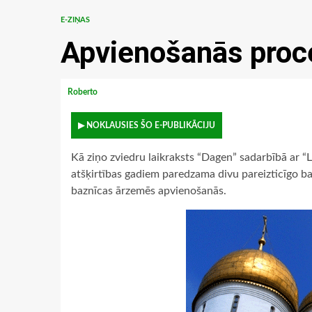
E-ZIŅAS
Apvienošanās proc
Roberto
▶ NOKLAUSIES ŠO E-PUBLIKĀCIJU
Kā ziņo zviedru laikraksts “Dagen” sadarbībā ar “
atšķirtības gadiem paredzama divu pareizticīgo b
baznīcas ārzemēs apvienošanās.