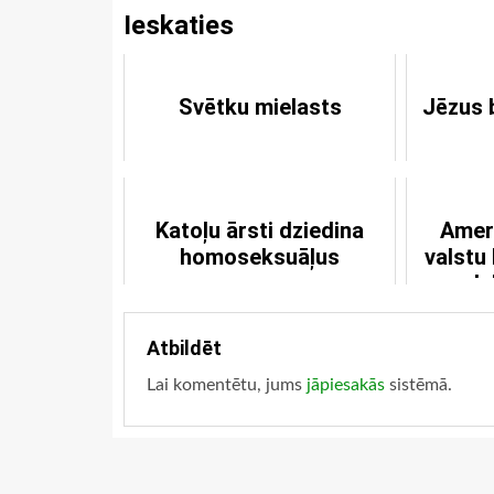
Ieskaties
Svētku mielasts
Jēzus 
Katoļu ārsti dziedina
Amer
homoseksuāļus
valstu
daļ
Atbildēt
Lai komentētu, jums
jāpiesakās
sistēmā.