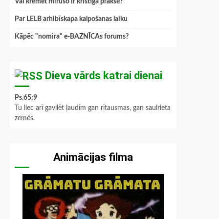
Vai kremēt mirušo ir kristīga prakse?
Par LELB arhibīskapa kalpošanas laiku
Kāpēc "nomira" e-BAZNĪCAs forums?
Dieva vārds katrai dienai
Ps.65:9
Tu liec arī gavilēt ļaudīm gan rītausmas, gan saulrieta
zemēs.
Animācijas filma