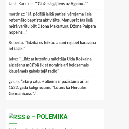
Janis Karklins
: “
"Gluži kā gājiens uz Aglonu.."
”
martinsz
: “
Jā, pēdējā laikā patiesi vērojama liela
reformēto baptistu aktivitāte. Manuprāt tas lielā
mērā varētu būt Džona Makartura, Džona Paipera
nopelns…
”
Roberto
: “
līdzībā es teiktu: .. suņi rej, bet karavāna
iet tālāk.
”
talyc
: “
…līdz ar luterāņu mācītāja Ulda Rožkalna
aiziešanu mūžībā šķiet nomiris arī beidzamais
klausāmais gabals tajā radio
”
gviclo
: “
Starp citu, Holbeins ir pazīstams arī ar
1522. gada kokgriezumu "Luters kā Hercules
Germanicuss ".
”
e – POLEMIKA