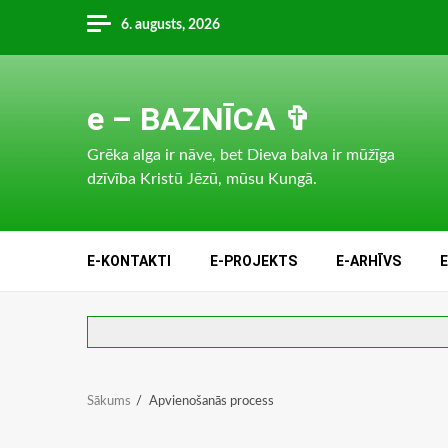
Skip
6. augusts, 2026
to
content
e – BAZNĪCA ✞
Grēka alga ir nāve, bet Dieva balva ir mūžīga
dzīvība Kristū Jēzū, mūsu Kungā.
E-KONTAKTI
E-PROJEKTS
E-ARHĪVS
Sākums
Apvienošanās process