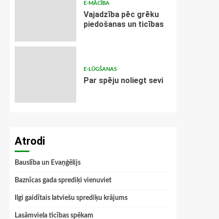
E-MĀCĪBA
Vajadzība pēc grēku
piedošanas un ticības
E-LŪGŠANAS
Par spēju noliegt sevi
Atrodi
Bauslība un Evaņģēlijs
Baznīcas gada sprediķi vienuviet
Ilgi gaidītais latviešu sprediķu krājums
Lasāmviela ticības spēkam