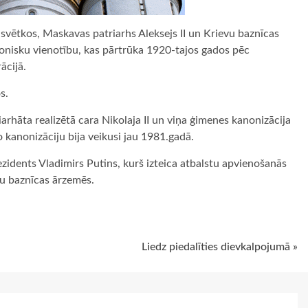
svētkos, Maskavas patriarhs Aleksejs II un Krievu baznīcas
onisku vienotību, kas pārtrūka 1920-tajos gados pēc
ācijā.
s.
rhāta realizētā cara Nikolaja II un viņa ģimenes kanonizācija
 kanonizāciju bija veikusi jau 1981.gadā.
idents Vladimirs Putins, kurš izteica atbalstu apvienošanās
vu baznīcas ārzemēs.
ugiem
Liedz piedalīties dievkalpojumā »