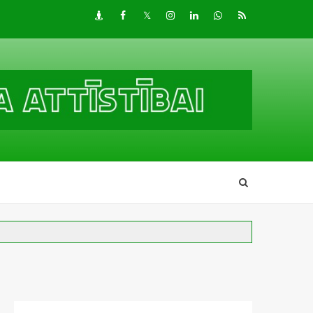
Draugiem
Facebook
Twitter
Instagram
LinkedIn
whatsapp
RSS