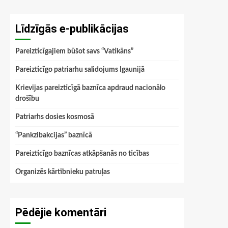
Līdzīgās e-publikācijas
Pareizticīgajiem būšot savs “Vatikāns”
Pareizticīgo patriarhu salidojums Igaunijā
Krievijas pareizticīgā baznīca apdraud nacionālo
drošību
Patriarhs dosies kosmosā
“Pankzibakcijas” baznīcā
Pareizticīgo baznīcas atkāpšanās no ticības
Organizēs kārtībnieku patruļas
Pēdējie komentāri