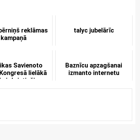
bērniņš reklāmas
talyc jubelārīc
kampaņā
ikas Savienoto
Baznīcu apzagšanai
 Kongresā lielākā
izmanto internetu
a ir kristieši