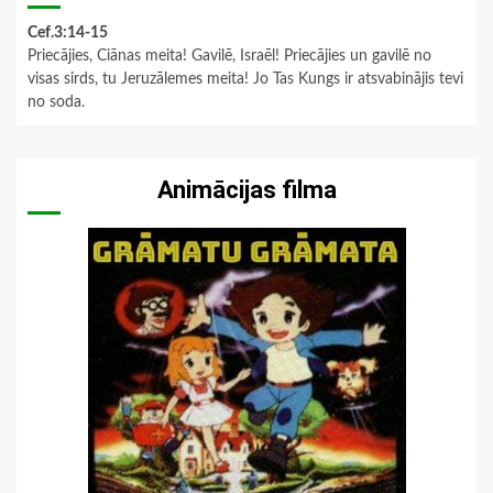
Cef.3:14-15
Priecājies, Ciānas meita! Gavilē, Israēl! Priecājies un gavilē no
visas sirds, tu Jeruzālemes meita! Jo Tas Kungs ir atsvabinājis tevi
no soda.
Animācijas filma