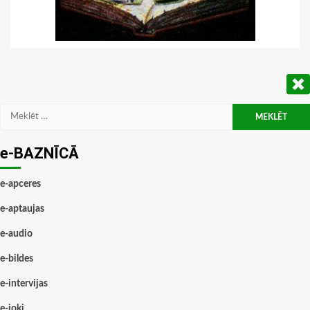
Meklēt:
e-BAZNĪCĀ
e-apceres
e-aptaujas
e-audio
e-bildes
e-intervijas
e-joki