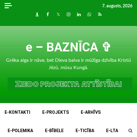
Skip
7. augusts, 2026
to
Draugiem
Facebook
Twitter
Instagram
LinkedIn
whatsapp
RSS
content
e – BAZNĪCA ✞
Grēka alga ir nāve, bet Dieva balva ir mūžīga dzīvība Kristū
Jēzū, mūsu Kungā.
E-KONTAKTI
E-PROJEKTS
E-ARHĪVS
E-POLEMIKA
E-BĪBELE
E-TICĪBA
E-LTA