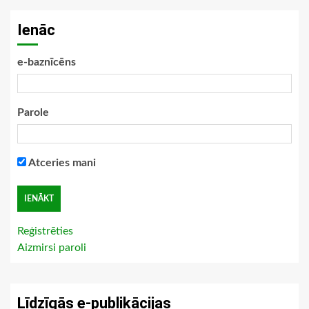
Ienāc
e-baznīcēns
Parole
Atceries mani
Reģistrēties
Aizmirsi paroli
Līdzīgās e-publikācijas