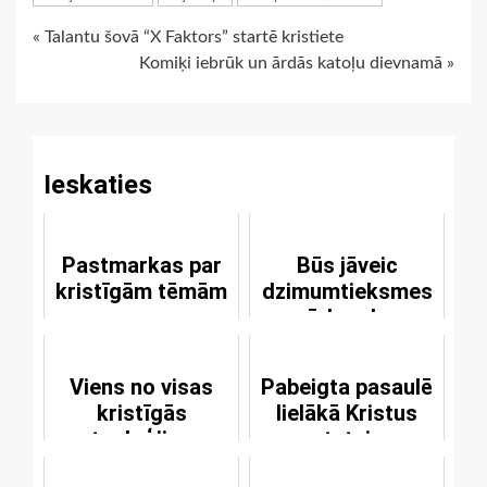
Continue
« Talantu šovā “X Faktors” startē kristiete
Komiķi iebrūk un ārdās katoļu dievnamā »
Reading
Ieskaties
Pastmarkas par
Būs jāveic
kristīgām tēmām
dzimumtieksmes
pārbaudes
Viens no visas
Pabeigta pasaulē
kristīgās
lielākā Kristus
teoloģijas
statuja
vēsturē