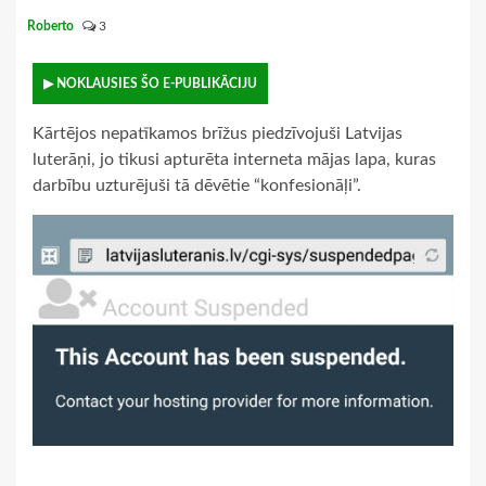
Roberto
3
▶ NOKLAUSIES ŠO E-PUBLIKĀCIJU
Kārtējos nepatīkamos brīžus piedzīvojuši Latvijas
luterāņi, jo tikusi apturēta interneta mājas lapa, kuras
darbību uzturējuši tā dēvētie “konfesionāļi”.