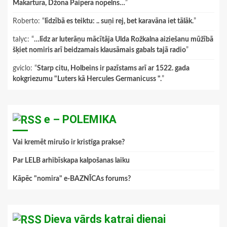
Makartura, Džona Paipera nopelns…
”
Roberto
: “
līdzībā es teiktu: .. suņi rej, bet karavāna iet tālāk.
”
talyc
: “
…līdz ar luterāņu mācītāja Ulda Rožkalna aiziešanu mūžībā
šķiet nomiris arī beidzamais klausāmais gabals tajā radio
”
gviclo
: “
Starp citu, Holbeins ir pazīstams arī ar 1522. gada
kokgriezumu "Luters kā Hercules Germanicuss ".
”
e – POLEMIKA
Vai kremēt mirušo ir kristīga prakse?
Par LELB arhibīskapa kalpošanas laiku
Kāpēc "nomira" e-BAZNĪCAs forums?
Dieva vārds katrai dienai