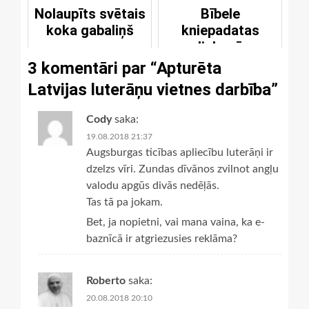
nozīmīgākajiem
Nolaupīts svētais
Bībele
darbiem
koka gabaliņš
kniepadatas
lielumā
3 komentāri par “
Apturēta
Latvijas luterāņu vietnes darbība
”
Cody
saka:
19.08.2018 21:37
Augsburgas ticības apliecību luterāņi ir
dzelzs vīri. Zundas dīvānos zvilnot angļu
valodu apgūs divās nedēļās.
Tas tā pa jokam.
Bet, ja nopietni, vai mana vaina, ka e-
baznīcā ir atgriezusies reklāma?
Roberto
saka:
20.08.2018 20:10