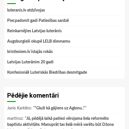
luteranis.lv atdzīvojas
Piecpadsmit gadi Patiesības sardzē
Reinkarnējies Latvijas luterānis
Augsburgieši okupē LELB dievnamu
kristiesiem.lv īstajās rokās
Latvijas Luterānim 20 gadi
Konfesionāli Luteriskās Biedrības desmitgade
Pēdējie komentāri
Janis Karklins
: “
"Gluži kā gājiens uz Aglonu.."
”
martinsz
: “
Jā, pēdējā laikā patiesi vērojama liela reformēto
baptistu aktivitāte. Manuprāt tas lielā mērā varētu būt Džona