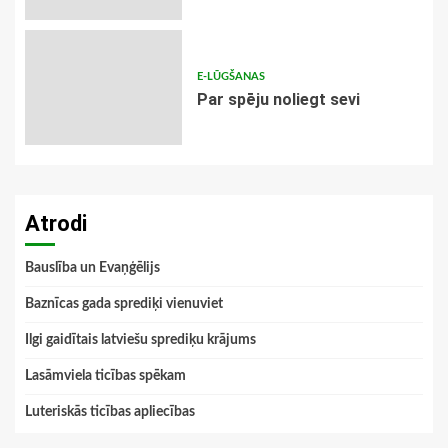
E-LŪGŠANAS
Par spēju noliegt sevi
Atrodi
Bauslība un Evaņģēlijs
Baznīcas gada sprediķi vienuviet
Ilgi gaidītais latviešu sprediķu krājums
Lasāmviela ticības spēkam
Luteriskās ticības apliecības