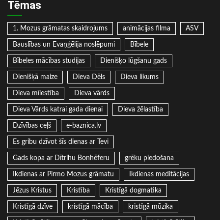
Tēmas
1. Mozus grāmatas skaidrojums
animācijas filma
ASV
Bauslības un Evaņģēlija noslēpumi
Bībele
Bībeles mācības studijas
Dienišķo lūgšanu gads
Dienišķā maize
Dieva Dēls
Dieva likums
Dieva mīlestība
Dieva vārds
Dieva Vārds katrai gada dienai
Dieva žēlastība
Dzīvības ceļš
e-baznica.lv
Es gribu dzīvot šīs dienas ar Tevi
Gads kopa ar Dītrihu Bonhēferu
grēku piedošana
Ikdienas ar Pirmo Mozus grāmatu
Ikdienas meditācijas
Jēzus Kristus
Kristība
Kristīgā dogmatika
Kristīgā dzīve
kristīgā mācība
kristīgā mūzika