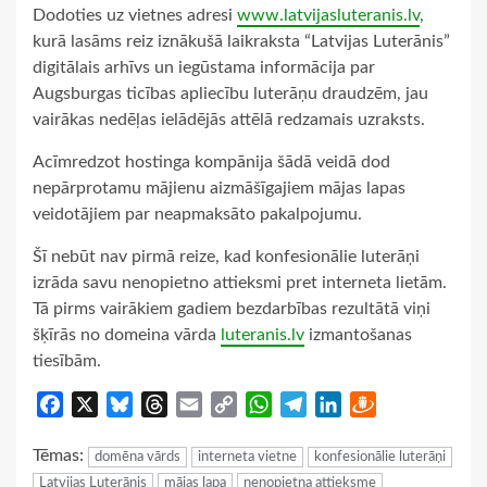
Dodoties uz vietnes adresi
www.latvijasluteranis.lv
,
kurā lasāms reiz iznākušā laikraksta “Latvijas Luterānis”
digitālais arhīvs un iegūstama informācija par
Augsburgas ticības apliecību luterāņu draudzēm, jau
vairākas nedēļas ielādējās attēlā redzamais uzraksts.
Acīmredzot hostinga kompānija šādā veidā dod
nepārprotamu mājienu aizmāšīgajiem mājas lapas
veidotājiem par neapmaksāto pakalpojumu.
Šī nebūt nav pirmā reize, kad konfesionālie luterāņi
izrāda savu nenopietno attieksmi pret interneta lietām.
Tā pirms vairākiem gadiem bezdarbības rezultātā viņi
šķīrās no domeina vārda
luteranis.lv
izmantošanas
tiesībām.
Facebook
X
Bluesky
Threads
Email
Copy
WhatsApp
Telegram
LinkedIn
Draugiem
Link
Tēmas:
domēna vārds
interneta vietne
konfesionālie luterāņi
Latvijas Luterānis
mājas lapa
nenopietna attieksme