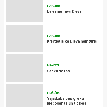
E-APCERES
Es esmu tavs Dievs
E-APCERES
Kristietis kā Dieva namturis
E-RAKSTI
Grēka sekas
E-MĀCĪBA
Vajadzība pēc grēku
piedošanas un ticības