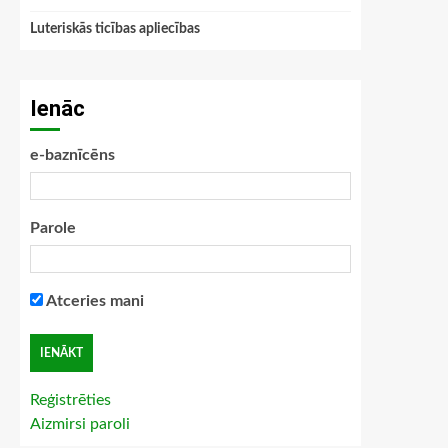
Luteriskās ticības apliecības
Ienāc
e-baznīcēns
Parole
Atceries mani
Reģistrēties
Aizmirsi paroli