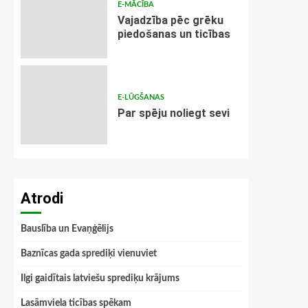
E-MĀCĪBA
Vajadzība pēc grēku
piedošanas un ticības
E-LŪGŠANAS
Par spēju noliegt sevi
Atrodi
Bauslība un Evaņģēlijs
Baznīcas gada sprediķi vienuviet
Ilgi gaidītais latviešu sprediķu krājums
Lasāmviela ticības spēkam