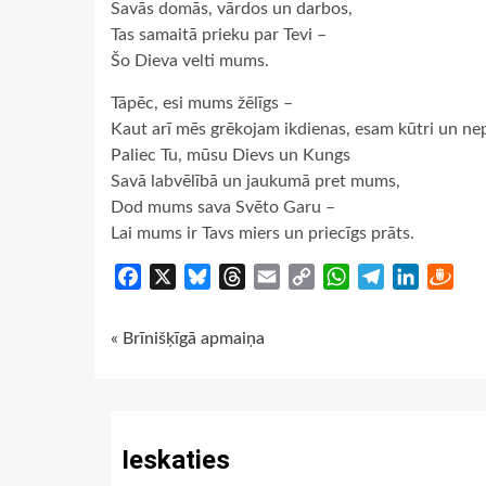
Savās domās, vārdos un darbos,
Tas samaitā prieku par Tevi –
Šo Dieva velti mums.
Tāpēc, esi mums žēlīgs –
Kaut arī mēs grēkojam ikdienas, esam kūtri un nep
Paliec Tu, mūsu Dievs un Kungs
Savā labvēlībā un jaukumā pret mums,
Dod mums sava Svēto Garu –
Lai mums ir Tavs miers un priecīgs prāts.
Facebook
X
Bluesky
Threads
Email
Copy
WhatsApp
Telegram
LinkedIn
Dra
Link
Continue
« Brīnišķīgā apmaiņa
Reading
Ieskaties