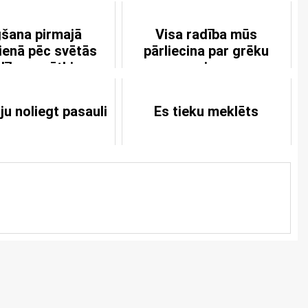
šana pirmajā
Visa radība mūs
ienā pēc svētās
pārliecina par grēku
ādības svētkiem
vainu
ju noliegt pasauli
Es tieku meklēts