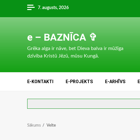
Skip
7. augusts, 2026
to
content
e – BAZNĪCA ✞
Grēka alga ir nāve, bet Dieva balva ir mūžīga
dzīvība Kristū Jēzū, mūsu Kungā.
E-KONTAKTI
E-PROJEKTS
E-ARHĪVS
Sākums
Velte