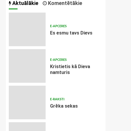
Aktuālākie
Komentētākie
E-APCERES
Es esmu tavs Dievs
E-APCERES
Kristietis kā Dieva
namturis
E-RAKSTI
Grēka sekas