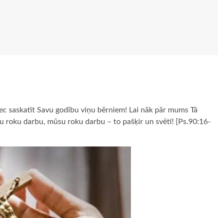
ec saskatīt Savu godību viņu bērniem! Lai nāk pār mums Tā
 roku darbu, mūsu roku darbu – to pašķir un svētī! [Ps.90:16-