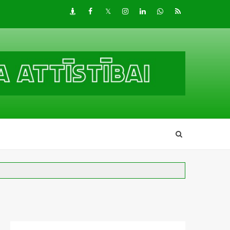
Draugiem
Facebook
Twitter
Instagram
LinkedIn
whatsapp
RSS