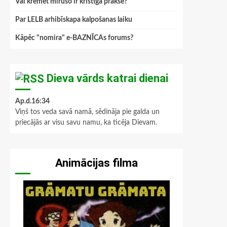
Vai kremēt mirušo ir kristīga prakse?
Par LELB arhibīskapa kalpošanas laiku
Kāpēc "nomira" e-BAZNĪCAs forums?
Dieva vārds katrai dienai
Ap.d.16:34
Viņš tos veda savā namā, sēdināja pie galda un
priecājās ar visu savu namu, ka ticēja Dievam.
Animācijas filma