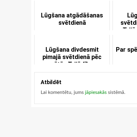
Lūgšana atgādāšanas
Lūg
svētdienā
svētd
Trij
Lūgšana divdesmit
Par spē
pimajā svētdienā pēc
svētās Trijādības
svētkiem
Atbildēt
Lai komentētu, jums
jāpiesakās
sistēmā.