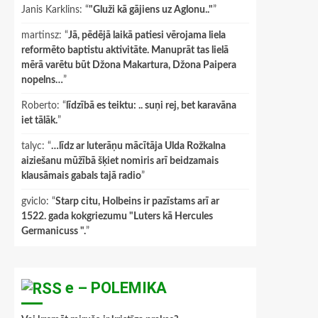
Janis Karklins
: “
"Gluži kā gājiens uz Aglonu.."
”
martinsz
: “
Jā, pēdējā laikā patiesi vērojama liela
reformēto baptistu aktivitāte. Manuprāt tas lielā
mērā varētu būt Džona Makartura, Džona Paipera
nopelns…
”
Roberto
: “
līdzībā es teiktu: .. suņi rej, bet karavāna
iet tālāk.
”
talyc
: “
…līdz ar luterāņu mācītāja Ulda Rožkalna
aiziešanu mūžībā šķiet nomiris arī beidzamais
klausāmais gabals tajā radio
”
gviclo
: “
Starp citu, Holbeins ir pazīstams arī ar
1522. gada kokgriezumu "Luters kā Hercules
Germanicuss ".
”
e – POLEMIKA