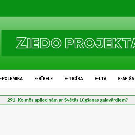
E-POLEMIKA
E-BĪBELE
E-TICĪBA
E-LTA
E-AFIŠA
291. Ko mēs apliecinām ar Svētās Lūgšanas galavārdiem?