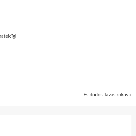
ateicīgi,
ugiem
Es dodos Tavās rokās »