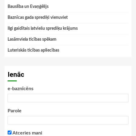
Bauslība un Evaņģēlijs
Baznīcas gada sprediķi vienuviet
Ilgi gaidītais latviešu sprediķu krājums
Lasāmviela ticības spēkam
Luteriskās ticības apliecības
Ienāc
e-baznīcēns
Parole
Atceries mani