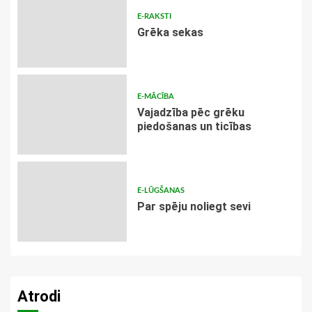
E-RAKSTI
Grēka sekas
E-MĀCĪBA
Vajadzība pēc grēku
piedošanas un ticības
E-LŪGŠANAS
Par spēju noliegt sevi
Atrodi