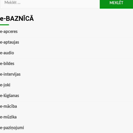
Meklēt:
e-BAZNĪCĀ
e-apceres
e-aptaujas
e-audio
e-bildes
e-intervijas
e-joki
e-lūgšanas
e-mācība
e-mūzika
e-paziņojumi