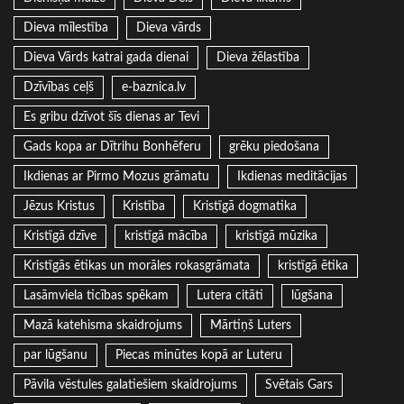
Dieva mīlestība
Dieva vārds
Dieva Vārds katrai gada dienai
Dieva žēlastība
Dzīvības ceļš
e-baznica.lv
Es gribu dzīvot šīs dienas ar Tevi
Gads kopa ar Dītrihu Bonhēferu
grēku piedošana
Ikdienas ar Pirmo Mozus grāmatu
Ikdienas meditācijas
Jēzus Kristus
Kristība
Kristīgā dogmatika
Kristīgā dzīve
kristīgā mācība
kristīgā mūzika
Kristīgās ētikas un morāles rokasgrāmata
kristīgā ētika
Lasāmviela ticības spēkam
Lutera citāti
lūgšana
Mazā katehisma skaidrojums
Mārtiņš Luters
par lūgšanu
Piecas minūtes kopā ar Luteru
Pāvila vēstules galatiešiem skaidrojums
Svētais Gars