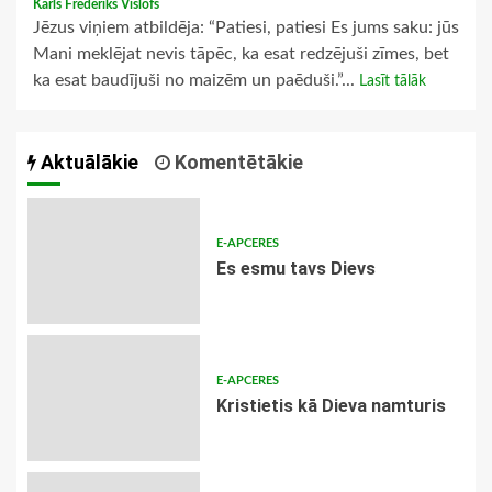
Karls Frederiks Vislofs
Jēzus viņiem atbildēja: “Patiesi, patiesi Es jums saku: jūs
Mani meklējat nevis tāpēc, ka esat redzējuši zīmes, bet
ka esat baudījuši no maizēm un paēduši.”...
Lasīt tālāk
Aktuālākie
Komentētākie
E-APCERES
Es esmu tavs Dievs
E-APCERES
Kristietis kā Dieva namturis