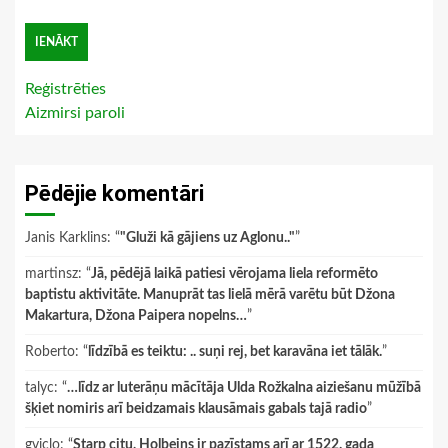
Reģistrēties
Aizmirsi paroli
Pēdējie komentāri
Janis Karklins
: “
"Gluži kā gājiens uz Aglonu.."
”
martinsz
: “
Jā, pēdējā laikā patiesi vērojama liela reformēto
baptistu aktivitāte. Manuprāt tas lielā mērā varētu būt Džona
Makartura, Džona Paipera nopelns…
”
Roberto
: “
līdzībā es teiktu: .. suņi rej, bet karavāna iet tālāk.
”
talyc
: “
…līdz ar luterāņu mācītāja Ulda Rožkalna aiziešanu mūžībā
šķiet nomiris arī beidzamais klausāmais gabals tajā radio
”
gviclo
: “
Starp citu, Holbeins ir pazīstams arī ar 1522. gada