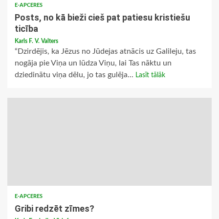
E-APCERES
Posts, no kā bieži cieš pat patiesu kristiešu
ticība
Karls F. V. Valters
“Dzirdējis, ka Jēzus no Jūdejas atnācis uz Galileju, tas
nogāja pie Viņa un lūdza Viņu, lai Tas nāktu un
dziedinātu viņa dēlu, jo tas gulēja...
Lasīt tālāk
E-APCERES
Gribi redzēt zīmes?