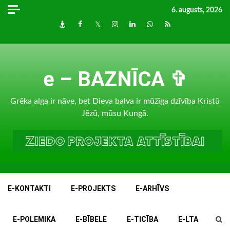
Skip
6. augusts, 2026
to
Draugiem
Facebook
Twitter
Instagram
LinkedIn
whatsapp
RSS
content
e – BAZNĪCA ✞
Grēka alga ir nāve, bet Dieva balva ir mūžīga dzīvība Kristū
Jēzū, mūsu Kungā.
E-KONTAKTI
E-PROJEKTS
E-ARHĪVS
E-POLEMIKA
E-BĪBELE
E-TICĪBA
E-LTA