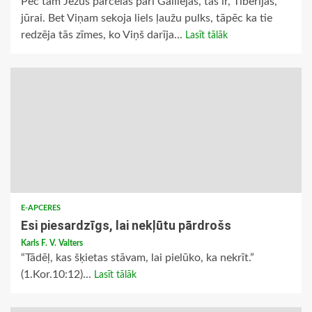
Pēc tam Jēzus pārcēlās pāri Galilejas, tas ir, Tiberijas,
jūrai. Bet Viņam sekoja liels ļaužu pulks, tāpēc ka tie
redzēja tās zīmes, ko Viņš darīja...
Lasīt tālāk
E-APCERES
Esi piesardzīgs, lai nekļūtu pārdrošs
Karls F. V. Valters
“Tādēļ, kas šķietas stāvam, lai pielūko, ka nekrīt.”
(1.Kor.10:12)...
Lasīt tālāk