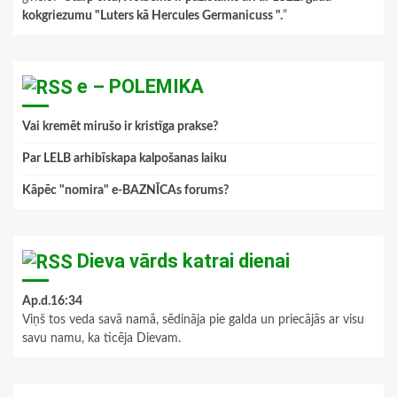
kokgriezumu "Luters kā Hercules Germanicuss ".
”
e – POLEMIKA
Vai kremēt mirušo ir kristīga prakse?
Par LELB arhibīskapa kalpošanas laiku
Kāpēc "nomira" e-BAZNĪCAs forums?
Dieva vārds katrai dienai
Ap.d.16:34
Viņš tos veda savā namā, sēdināja pie galda un priecājās ar visu
savu namu, ka ticēja Dievam.