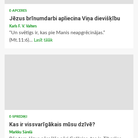
E-APCERES
Jēzus brīnumdarbi apliecina Viņa dievišķību
Karls F. V. Valters
“Un svētīgs ir, kas pie Manis neapgrēcinājas.”
(Mt.11:6)...
Lasīt tālāk
E-SPREDIĶI
Kas ir vissvarīgākais mūsu dzīvē?
Markku Särelä