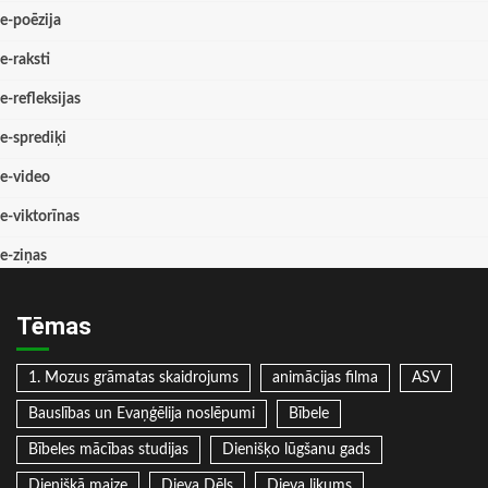
e-poēzija
e-raksti
e-refleksijas
e-sprediķi
e-video
e-viktorīnas
e-ziņas
Tēmas
1. Mozus grāmatas skaidrojums
animācijas filma
ASV
Bauslības un Evaņģēlija noslēpumi
Bībele
Bībeles mācības studijas
Dienišķo lūgšanu gads
Dienišķā maize
Dieva Dēls
Dieva likums