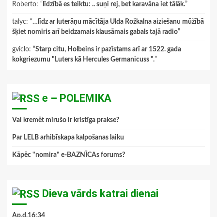
Roberto
: “
līdzībā es teiktu: .. suņi rej, bet karavāna iet tālāk.
”
talyc
: “
…līdz ar luterāņu mācītāja Ulda Rožkalna aiziešanu mūžībā
šķiet nomiris arī beidzamais klausāmais gabals tajā radio
”
gviclo
: “
Starp citu, Holbeins ir pazīstams arī ar 1522. gada
kokgriezumu "Luters kā Hercules Germanicuss ".
”
e – POLEMIKA
Vai kremēt mirušo ir kristīga prakse?
Par LELB arhibīskapa kalpošanas laiku
Kāpēc "nomira" e-BAZNĪCAs forums?
Dieva vārds katrai dienai
Ap.d.16:34