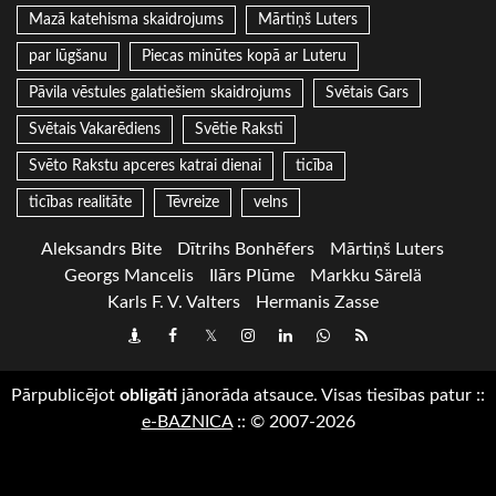
Mazā katehisma skaidrojums
Mārtiņš Luters
par lūgšanu
Piecas minūtes kopā ar Luteru
Pāvila vēstules galatiešiem skaidrojums
Svētais Gars
Svētais Vakarēdiens
Svētie Raksti
Svēto Rakstu apceres katrai dienai
ticība
ticības realitāte
Tēvreize
velns
Aleksandrs Bite
Dītrihs Bonhēfers
Mārtiņš Luters
Georgs Mancelis
Ilārs Plūme
Markku Särelä
Karls F. V. Valters
Hermanis Zasse
Draugiem
Facebook
Twitter
Instagram
LinkedIn
whatsapp
RSS
Pārpublicējot
obligāti
jānorāda atsauce. Visas tiesības patur
::
e-BAZNICA
::
© 2007-2026