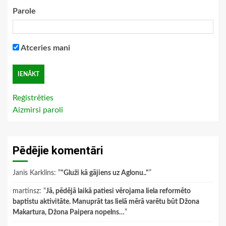
Parole
Atceries mani
Reģistrēties
Aizmirsi paroli
Pēdējie komentāri
Janis Karklins
: “
"Gluži kā gājiens uz Aglonu.."
”
martinsz
: “
Jā, pēdējā laikā patiesi vērojama liela reformēto
baptistu aktivitāte. Manuprāt tas lielā mērā varētu būt Džona
Makartura, Džona Paipera nopelns…
”