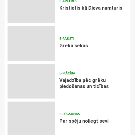
E-APCERES
Kristietis kā Dieva namturis
E-RAKSTI
Grēka sekas
E-MĀCĪBA
Vajadzība pēc grēku
piedošanas un ticības
E-LŪGŠANAS
Par spēju noliegt sevi