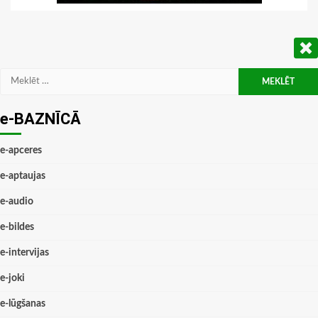
Meklēt:
e-BAZNĪCĀ
e-apceres
e-aptaujas
e-audio
e-bildes
e-intervijas
e-joki
e-lūgšanas