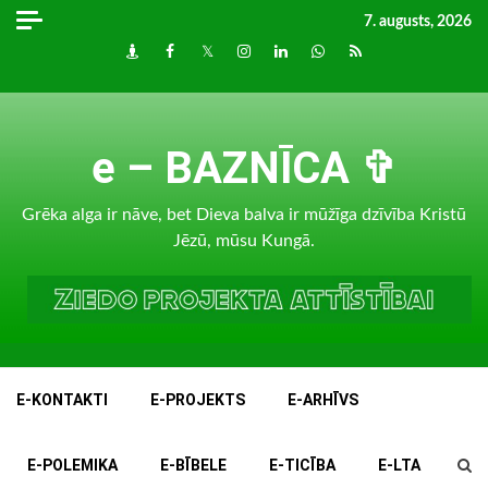
Skip
7. augusts, 2026
to
Draugiem
Facebook
Twitter
Instagram
LinkedIn
whatsapp
RSS
content
e – BAZNĪCA ✞
Grēka alga ir nāve, bet Dieva balva ir mūžīga dzīvība Kristū
Jēzū, mūsu Kungā.
E-KONTAKTI
E-PROJEKTS
E-ARHĪVS
E-POLEMIKA
E-BĪBELE
E-TICĪBA
E-LTA