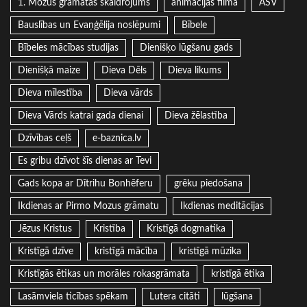
1. Mozus grāmatas skaidrojums
animācijas filma
ASV
Bauslības un Evaņģēlija noslēpumi
Bībele
Bībeles mācības studijas
Dienišķo lūgšanu gads
Dienišķā maize
Dieva Dēls
Dieva likums
Dieva mīlestība
Dieva vārds
Dieva Vārds katrai gada dienai
Dieva žēlastība
Dzīvības ceļš
e-baznica.lv
Es gribu dzīvot šīs dienas ar Tevi
Gads kopa ar Dītrihu Bonhēferu
grēku piedošana
Ikdienas ar Pirmo Mozus grāmatu
Ikdienas meditācijas
Jēzus Kristus
Kristība
Kristīgā dogmatika
Kristīgā dzīve
kristīgā mācība
kristīgā mūzika
Kristīgās ētikas un morāles rokasgrāmata
kristīgā ētika
Lasāmviela ticības spēkam
Lutera citāti
lūgšana