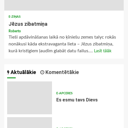
E-ZIŅAS
Jēzus zibatmiņa
Roberto
Tieši apdāvināšanas laikā no ķīniešu zemes talyc rokās
nonākusi kāda ekstravaganta lieta – Jēzus zibatmiņa,
kurā kristīgiem ļaudīm glabāt datu failus....
Lasīt tālāk
Aktuālākie
Komentētākie
E-APCERES
Es esmu tavs Dievs