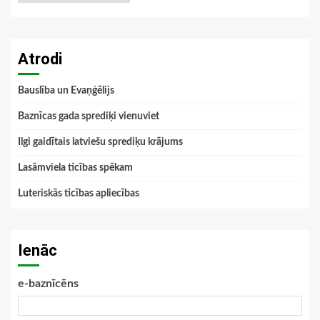
Atrodi
Bauslība un Evaņģēlijs
Baznīcas gada sprediķi vienuviet
Ilgi gaidītais latviešu sprediķu krājums
Lasāmviela ticības spēkam
Luteriskās ticības apliecības
Ienāc
e-baznīcēns