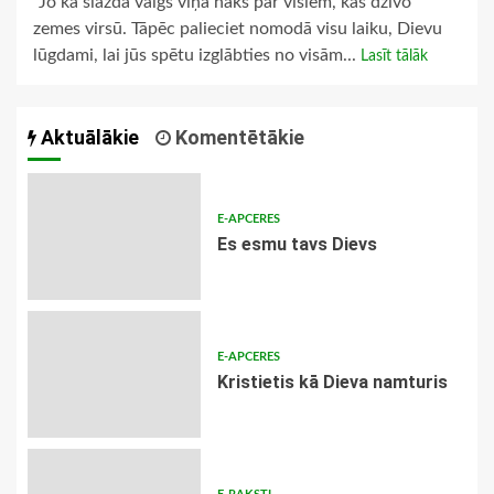
“Jo kā slazda valgs viņa nāks pār visiem, kas dzīvo
zemes virsū. Tāpēc palieciet nomodā visu laiku, Dievu
lūgdami, lai jūs spētu izglābties no visām...
Lasīt tālāk
Aktuālākie
Komentētākie
E-APCERES
Es esmu tavs Dievs
E-APCERES
Kristietis kā Dieva namturis