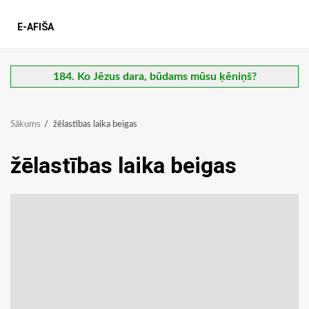
E-AFIŠA
184. Ko Jēzus dara, būdams mūsu ķēniņš?
Sākums
žēlastības laika beigas
žēlastības laika beigas