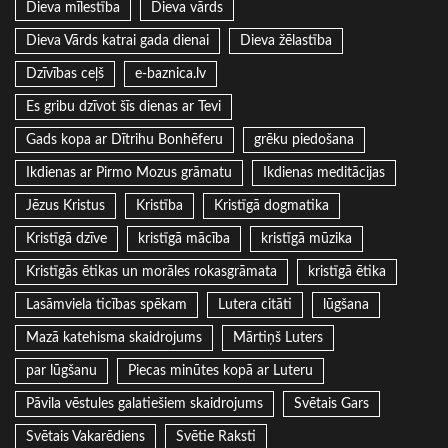
Dieva mīlestība
Dieva vārds
Dieva Vārds katrai gada dienai
Dieva žēlastība
Dzīvības ceļš
e-baznica.lv
Es gribu dzīvot šīs dienas ar Tevi
Gads kopa ar Dītrihu Bonhēferu
grēku piedošana
Ikdienas ar Pirmo Mozus grāmatu
Ikdienas meditācijas
Jēzus Kristus
Kristība
Kristīgā dogmatika
Kristīgā dzīve
kristīgā mācība
kristīgā mūzika
Kristīgās ētikas un morāles rokasgrāmata
kristīgā ētika
Lasāmviela ticības spēkam
Lutera citāti
lūgšana
Mazā katehisma skaidrojums
Mārtiņš Luters
par lūgšanu
Piecas minūtes kopā ar Luteru
Pāvila vēstules galatiešiem skaidrojums
Svētais Gars
Svētais Vakarēdiens
Svētie Raksti