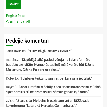
Reģistrēties
Aizmirsi paroli
Pēdējie komentāri
Janis Karklins
: “
"Gluži kā gājiens uz Aglonu.."
”
martinsz
: “
Jā, pēdējā laikā patiesi vērojama liela reformēto
baptistu aktivitāte. Manuprāt tas lielā mērā varētu būt Džona
Makartura, Džona Paipera nopelns…
”
Roberto
: “
līdzībā es teiktu: .. suņi rej, bet karavāna iet tālāk.
”
talyc
: “
…līdz ar luterāņu mācītāja Ulda Rožkalna aiziešanu mūžībā
šķiet nomiris arī beidzamais klausāmais gabals tajā radio
”
gviclo
: “
Starp citu, Holbeins ir pazīstams arī ar 1522. gada
kokgriezumu "Luters kā Hercules Germanicuss ".
”