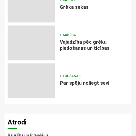
E-RAKSTI
Grēka sekas
E-MĀCĪBA
Vajadzība pēc grēku
piedošanas un ticības
E-LŪGŠANAS
Par spēju noliegt sevi
Atrodi
Bauslība un Evaņģēlijs