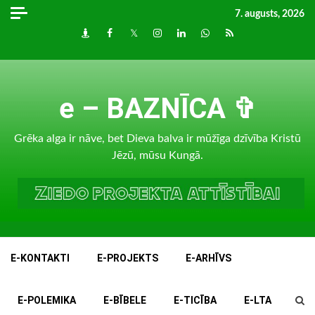
Skip
7. augusts, 2026
to
Draugiem
Facebook
Twitter
Instagram
LinkedIn
whatsapp
RSS
content
e – BAZNĪCA ✞
Grēka alga ir nāve, bet Dieva balva ir mūžīga dzīvība Kristū
Jēzū, mūsu Kungā.
E-KONTAKTI
E-PROJEKTS
E-ARHĪVS
E-POLEMIKA
E-BĪBELE
E-TICĪBA
E-LTA