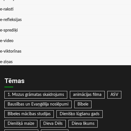
e-raksti
e-refleksijas
e-sprediķi
e-video
e-viktorīnas
e-ziņas
Tēmas
1. Mozus grāmatas skaidrojums
animācijas filma
ASV
Bauslības un Evaņģēlija noslēpumi
Bībele
Bībeles mācības studijas
Dienišķo lūgšanu gads
Dienišķā maize
Dieva Dēls
Dieva likums