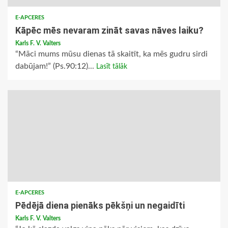
E-APCERES
Kāpēc mēs nevaram zināt savas nāves laiku?
Karls F. V. Valters
“Māci mums mūsu dienas tā skaitīt, ka mēs gudru sirdi
dabūjam!” (Ps.90:12)...
Lasīt tālāk
E-APCERES
Pēdējā diena pienāks pēkšņi un negaidīti
Karls F. V. Valters