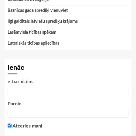
Baznīcas gada sprediķi vienuviet
Ilgi gaidītais latviešu sprediķu krājums
Lasāmviela ticības spēkam
Luteriskās ticības apliecības
Ienāc
e-baznīcēns
Parole
Atceries mani