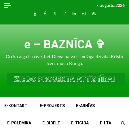
Skip
7. augusts, 2026
to
Draugiem
Facebook
Twitter
Instagram
LinkedIn
whatsapp
RSS
content
e – BAZNĪCA ✞
Grēka alga ir nāve, bet Dieva balva ir mūžīga dzīvība Kristū
Jēzū, mūsu Kungā.
E-KONTAKTI
E-PROJEKTS
E-ARHĪVS
E-POLEMIKA
E-BĪBELE
E-TICĪBA
E-LTA