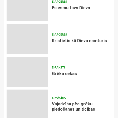
E-APCERES
Es esmu tavs Dievs
E-APCERES
Kristietis kā Dieva namturis
E-RAKSTI
Grēka sekas
E-MĀCĪBA
Vajadzība pēc grēku
piedošanas un ticības