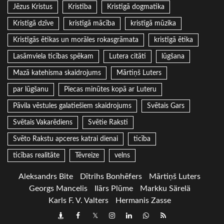
Jēzus Kristus
Kristība
Kristīgā dogmatika
Kristīgā dzīve
kristīgā mācība
kristīgā mūzika
Kristīgās ētikas un morāles rokasgrāmata
kristīgā ētika
Lasāmviela ticības spēkam
Lutera citāti
lūgšana
Mazā katehisma skaidrojums
Mārtiņš Luters
par lūgšanu
Piecas minūtes kopā ar Luteru
Pāvila vēstules galatiešiem skaidrojums
Svētais Gars
Svētais Vakarēdiens
Svētie Raksti
Svēto Rakstu apceres katrai dienai
ticība
ticības realitāte
Tēvreize
velns
Aleksandrs Bite
Dītrihs Bonhēfers
Mārtiņš Luters
Georgs Mancelis
Ilārs Plūme
Markku Särelä
Karls F. V. Valters
Hermanis Zasse
Draugiem
Facebook
Twitter
Instagram
LinkedIn
whatsapp
RSS