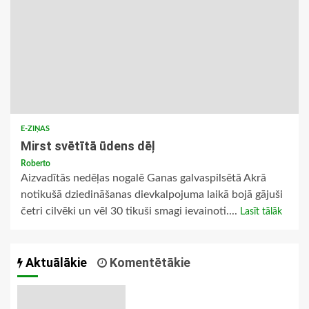
E-ZIŅAS
Mirst svētītā ūdens dēļ
Roberto
Aizvadītās nedēļas nogalē Ganas galvaspilsētā Akrā
notikušā dziedināšanas dievkalpojuma laikā bojā gājuši
četri cilvēki un vēl 30 tikuši smagi ievainoti....
Lasīt tālāk
Aktuālākie
Komentētākie