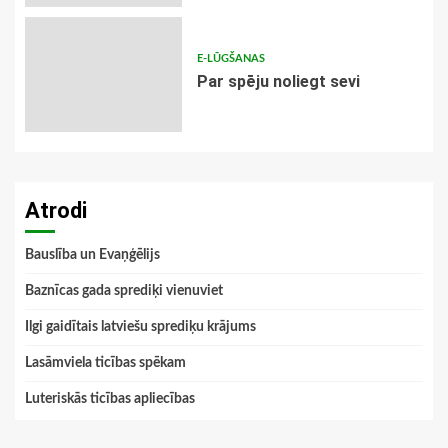
E-LŪGŠANAS
Par spēju noliegt sevi
Atrodi
Bauslība un Evaņģēlijs
Baznīcas gada sprediķi vienuviet
Ilgi gaidītais latviešu sprediķu krājums
Lasāmviela ticības spēkam
Luteriskās ticības apliecības