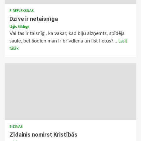
E-REFLEKSIJAS
Dzīve ir netaisnīga
Uģis Sildegs
Vai tas ir taisnīgi, ka vakar, kad biju aizņemts, spīdēja
saule, bet šodien man ir brīvdiena un līst lietus?...
Lasīt
tālāk
E-ZIŅAS
Zīdainis nomirst Kristībās