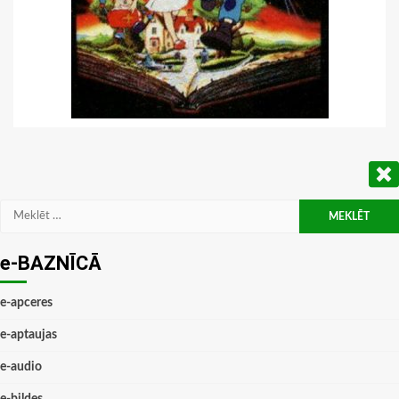
Meklēt:
e-BAZNĪCĀ
e-apceres
e-aptaujas
e-audio