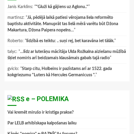
Janis Karklins
: “
"Gluži kā gājiens uz Aglonu.."
”
martinsz
: “
Jā, pēdējā laikā patiesi vērojama liela reformēto
baptistu aktivitāte. Manuprāt tas lielā mērā varētu būt Džona
Makartura, Džona Paipera nopelns…
”
Roberto
: “
līdzībā es teiktu: .. suņi rej, bet karavāna iet tālāk.
”
talyc
: “
…līdz ar luterāņu mācītāja Ulda Rožkalna aiziešanu mūžībā
šķiet nomiris arī beidzamais klausāmais gabals tajā radio
”
gviclo
: “
Starp citu, Holbeins ir pazīstams arī ar 1522. gada
kokgriezumu "Luters kā Hercules Germanicuss ".
”
e – POLEMIKA
Vai kremēt mirušo ir kristīga prakse?
Par LELB arhibīskapa kalpošanas laiku