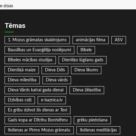
e-ziņas
Tēmas
1. Mozus grāmatas skaidrojums
animācijas filma
ASV
Bauslības un Evaņģēlija noslēpumi
Bībele
Bībeles mācības studijas
Dienišķo lūgšanu gads
Dienišķā maize
Dieva Dēls
Dieva likums
Dieva mīlestība
Dieva vārds
Dieva Vārds katrai gada dienai
Dieva žēlastība
Dzīvības ceļš
e-baznica.lv
Es gribu dzīvot šīs dienas ar Tevi
Gads kopa ar Dītrihu Bonhēferu
grēku piedošana
Ikdienas ar Pirmo Mozus grāmatu
Ikdienas meditācijas