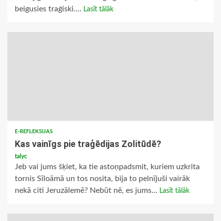
beigusies traģiski....
Lasīt tālāk
E-REFLEKSIJAS
Kas vainīgs pie traģēdijas Zolitūdē?
talyc
Jeb vai jums šķiet, ka tie astoņpadsmit, kuriem uzkrita
tornis Sīloāmā un tos nosita, bija to pelnījuši vairāk
nekā citi Jeruzālemē? Nebūt nē, es jums...
Lasīt tālāk