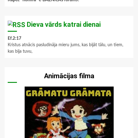
Kāpēc "nomira" e-BAZNĪCAs forums?
Dieva vārds katrai dienai
Ef.2:17
Kristus atnācis pasludināja mieru jums, kas bijāt tālu, un tiem,
kas bija tuvu,
Animācijas filma