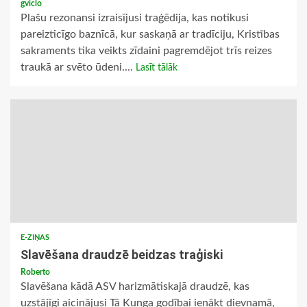
gviclo
Plašu rezonansi izraisījusi traģēdija, kas notikusi
pareizticīgo baznīcā, kur saskaņā ar tradīciju, Kristības
sakraments tika veikts zīdaini pagremdējot trīs reizes
traukā ar svēto ūdeni....
Lasīt tālāk
E-ZIŅAS
Slavēšana draudzē beidzas traģiski
Roberto
Slavēšana kādā ASV harizmātiskajā draudzē, kas
uzstājīgi aicinājusi Tā Kunga godībai ienākt dievnamā,