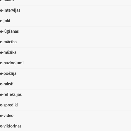
e-bildes
e-intervijas
e-joki
e-lūgšanas
e-mācība
e-mūzika
e-paziņojumi
e-poēzija
e-raksti
e-refleksijas
e-sprediķi
e-video
e-viktorīnas