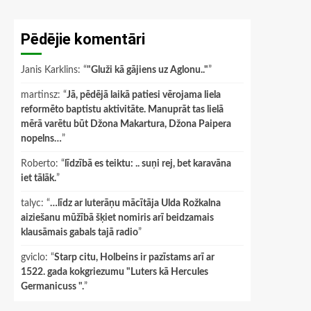
Pēdējie komentāri
Janis Karklins
: “
"Gluži kā gājiens uz Aglonu.."
”
martinsz
: “
Jā, pēdējā laikā patiesi vērojama liela
reformēto baptistu aktivitāte. Manuprāt tas lielā
mērā varētu būt Džona Makartura, Džona Paipera
nopelns…
”
Roberto
: “
līdzībā es teiktu: .. suņi rej, bet karavāna
iet tālāk.
”
talyc
: “
…līdz ar luterāņu mācītāja Ulda Rožkalna
aiziešanu mūžībā šķiet nomiris arī beidzamais
klausāmais gabals tajā radio
”
gviclo
: “
Starp citu, Holbeins ir pazīstams arī ar
1522. gada kokgriezumu "Luters kā Hercules
Germanicuss ".
”