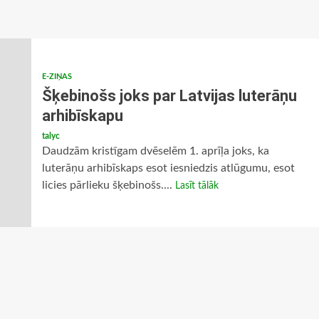
E-ZIŅAS
Šķebinošs joks par Latvijas luterāņu
arhibīskapu
talyc
Daudzām kristīgam dvēselēm 1. aprīļa joks, ka
luterāņu arhibīskaps esot iesniedzis atlūgumu, esot
licies pārlieku šķebinošs....
Lasīt tālāk