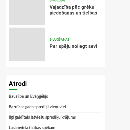
E-MĀCĪBA
Vajadzība pēc grēku
piedošanas un ticības
E-LŪGŠANAS
Par spēju noliegt sevi
Atrodi
Bauslība un Evaņģēlijs
Baznīcas gada sprediķi vienuviet
Ilgi gaidītais latviešu sprediķu krājums
Lasāmviela ticības spēkam