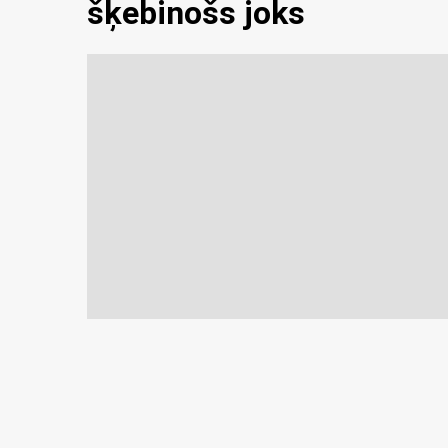
šķebinošs joks