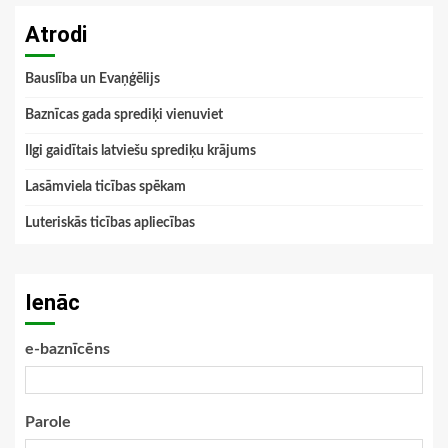
Atrodi
Bauslība un Evaņģēlijs
Baznīcas gada sprediķi vienuviet
Ilgi gaidītais latviešu sprediķu krājums
Lasāmviela ticības spēkam
Luteriskās ticības apliecības
Ienāc
e-baznīcēns
Parole