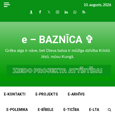
Skip
10. augusts, 2026
to
Draugiem
Facebook
Twitter
Instagram
LinkedIn
whatsapp
RSS
content
e – BAZNĪCA ✞
Grēka alga ir nāve, bet Dieva balva ir mūžīga dzīvība Kristū
Jēzū, mūsu Kungā.
E-KONTAKTI
E-PROJEKTS
E-ARHĪVS
E-POLEMIKA
E-BĪBELE
E-TICĪBA
E-LTA