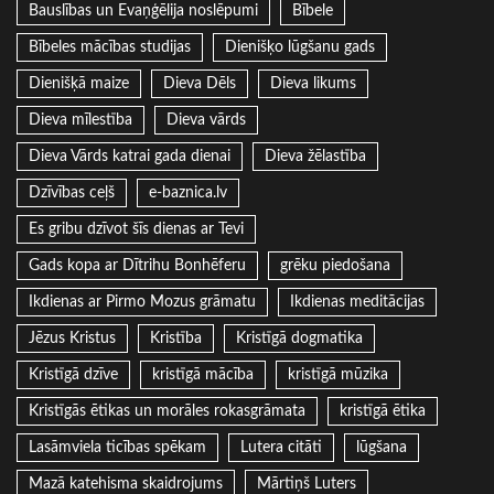
Bauslības un Evaņģēlija noslēpumi
Bībele
Bībeles mācības studijas
Dienišķo lūgšanu gads
Dienišķā maize
Dieva Dēls
Dieva likums
Dieva mīlestība
Dieva vārds
Dieva Vārds katrai gada dienai
Dieva žēlastība
Dzīvības ceļš
e-baznica.lv
Es gribu dzīvot šīs dienas ar Tevi
Gads kopa ar Dītrihu Bonhēferu
grēku piedošana
Ikdienas ar Pirmo Mozus grāmatu
Ikdienas meditācijas
Jēzus Kristus
Kristība
Kristīgā dogmatika
Kristīgā dzīve
kristīgā mācība
kristīgā mūzika
Kristīgās ētikas un morāles rokasgrāmata
kristīgā ētika
Lasāmviela ticības spēkam
Lutera citāti
lūgšana
Mazā katehisma skaidrojums
Mārtiņš Luters