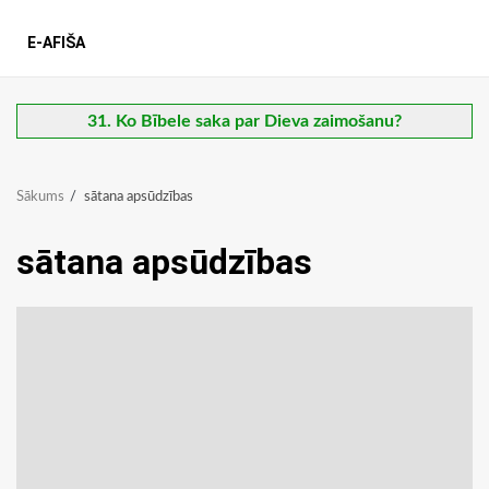
E-AFIŠA
31. Ko Bībele saka par Dieva zaimošanu?
Sākums
sātana apsūdzības
sātana apsūdzības