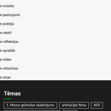
e-mūzika
e-paziņojumi
e-poēzija
e-raksti
e-refleksijas
e-sprediķi
e-video
e-viktorīnas
e-ziņas
Tēmas
1. Mozus grāmatas skaidrojums
animācijas filma
ASV