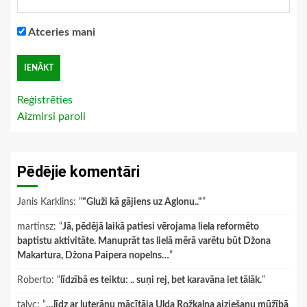
Atceries mani
Reģistrēties
Aizmirsi paroli
Pēdējie komentāri
Janis Karklins
: “
"Gluži kā gājiens uz Aglonu.."
”
martinsz
: “
Jā, pēdējā laikā patiesi vērojama liela reformēto
baptistu aktivitāte. Manuprāt tas lielā mērā varētu būt Džona
Makartura, Džona Paipera nopelns…
”
Roberto
: “
līdzībā es teiktu: .. suņi rej, bet karavāna iet tālāk.
”
talyc
: “
…līdz ar luterāņu mācītāja Ulda Rožkalna aiziešanu mūžībā