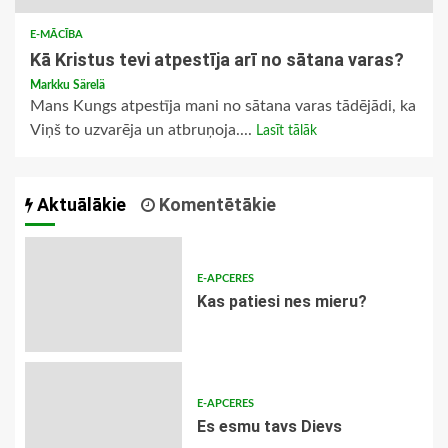
E-MĀCĪBA
Kā Kristus tevi atpestīja arī no sātana varas?
Markku Särelä
Mans Kungs atpestīja mani no sātana varas tādējādi, ka
Viņš to uzvarēja un atbruņoja....
Lasīt tālāk
Aktuālākie
Komentētākie
E-APCERES
​Kas patiesi nes mieru?
E-APCERES
Es esmu tavs Dievs