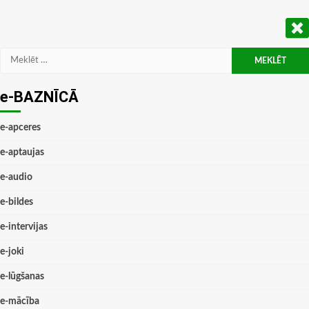
Meklēt:
e-BAZNĪCĀ
e-apceres
e-aptaujas
e-audio
e-bildes
e-intervijas
e-joki
e-lūgšanas
e-mācība