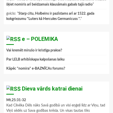
šķiet nomiris arī beidzamais klausāmais gabals tajā radio
”
gviclo
: “
Starp citu, Holbeins ir pazīstams arī ar 1522. gada
kokgriezumu "Luters kā Hercules Germanicuss ".
”
e – POLEMIKA
Vai kremēt mirušo ir kristīga prakse?
Par LELB arhibīskapa kalpošanas laiku
Kāpēc "nomira" e-BAZNĪCAs forums?
Dieva vārds katrai dienai
Mt.25:31-32
Kad Cilvēka Dēls nāks Savā godībā un visi eņģeļi līdz ar Viņu, tad
Viņš sēdēs uz Sava godības krēsla. Un visas tautas tiks