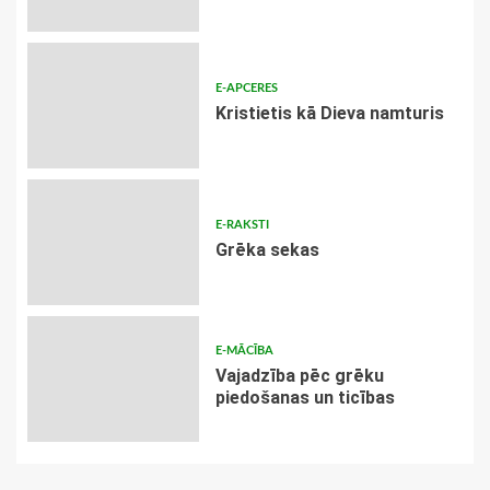
E-APCERES
Kristietis kā Dieva namturis
E-RAKSTI
Grēka sekas
E-MĀCĪBA
Vajadzība pēc grēku
piedošanas un ticības