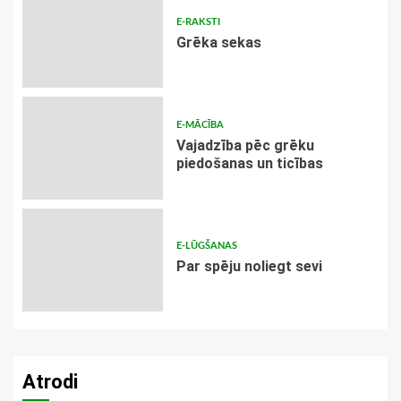
E-RAKSTI
Grēka sekas
E-MĀCĪBA
Vajadzība pēc grēku
piedošanas un ticības
E-LŪGŠANAS
Par spēju noliegt sevi
Atrodi