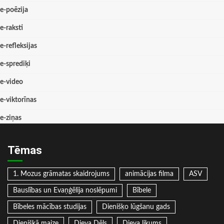
e-poēzija
e-raksti
e-refleksijas
e-sprediķi
e-video
e-viktorīnas
e-ziņas
Tēmas
1. Mozus grāmatas skaidrojums
animācijas filma
ASV
Bauslības un Evaņģēlija noslēpumi
Bībele
Bībeles mācības studijas
Dienišķo lūgšanu gads
Dienišķā maize
Dieva Dēls
Dieva likums