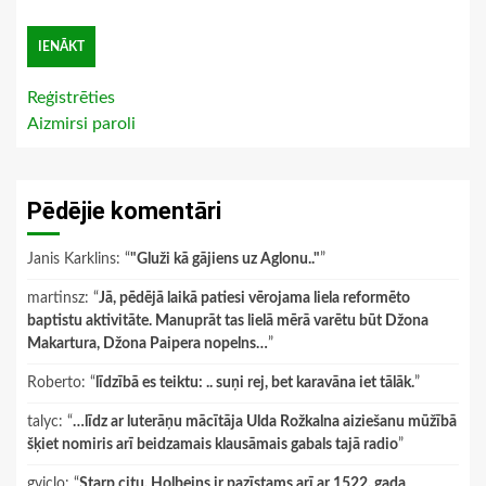
Reģistrēties
Aizmirsi paroli
Pēdējie komentāri
Janis Karklins
: “
"Gluži kā gājiens uz Aglonu.."
”
martinsz
: “
Jā, pēdējā laikā patiesi vērojama liela reformēto
baptistu aktivitāte. Manuprāt tas lielā mērā varētu būt Džona
Makartura, Džona Paipera nopelns…
”
Roberto
: “
līdzībā es teiktu: .. suņi rej, bet karavāna iet tālāk.
”
talyc
: “
…līdz ar luterāņu mācītāja Ulda Rožkalna aiziešanu mūžībā
šķiet nomiris arī beidzamais klausāmais gabals tajā radio
”
gviclo
: “
Starp citu, Holbeins ir pazīstams arī ar 1522. gada