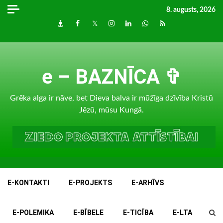
Skip
8. augusts, 2026
to
Draugiem
Facebook
Twitter
Instagram
LinkedIn
whatsapp
RSS
content
e – BAZNĪCA ✞
Grēka alga ir nāve, bet Dieva balva ir mūžīga dzīvība Kristū
Jēzū, mūsu Kungā.
E-KONTAKTI
E-PROJEKTS
E-ARHĪVS
E-POLEMIKA
E-BĪBELE
E-TICĪBA
E-LTA