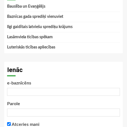
Bauslība un Evaņģēlijs
Baznīcas gada sprediķi vienuviet
Ilgi gaidītais latviešu sprediķu krājums
Lasāmviela ticības spēkam
Luteriskās ticības apliecības
Ienāc
e-baznīcēns
Parole
Atceries mani