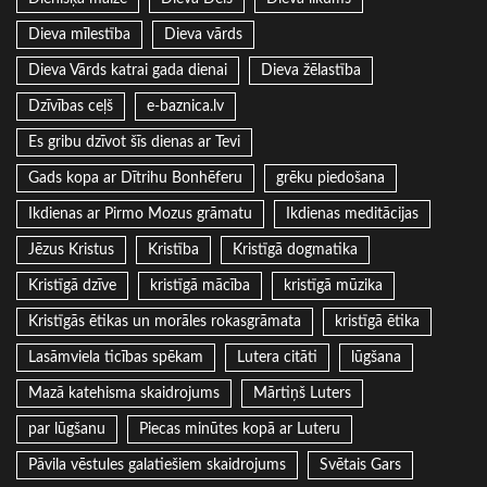
Dieva mīlestība
Dieva vārds
Dieva Vārds katrai gada dienai
Dieva žēlastība
Dzīvības ceļš
e-baznica.lv
Es gribu dzīvot šīs dienas ar Tevi
Gads kopa ar Dītrihu Bonhēferu
grēku piedošana
Ikdienas ar Pirmo Mozus grāmatu
Ikdienas meditācijas
Jēzus Kristus
Kristība
Kristīgā dogmatika
Kristīgā dzīve
kristīgā mācība
kristīgā mūzika
Kristīgās ētikas un morāles rokasgrāmata
kristīgā ētika
Lasāmviela ticības spēkam
Lutera citāti
lūgšana
Mazā katehisma skaidrojums
Mārtiņš Luters
par lūgšanu
Piecas minūtes kopā ar Luteru
Pāvila vēstules galatiešiem skaidrojums
Svētais Gars