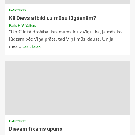
E-APCERES
Kā Dievs atbild uz mūsu lūgšanām?
Karls F. V. Valters
“Un šī ir tā drošība, kas mums ir uz Viņu, ka, ja mēs ko
lūdzam pēc Viņa prāta, tad Viņš mūs klausa. Un ja
mēs...
Lasīt tālāk
E-APCERES
Dievam tīkams upuris