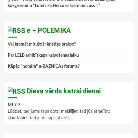
kokgriezumu "Luters kā Hercules Germanicuss ".
”
e – POLEMIKA
Vai kremēt mirušo ir kristīga prakse?
Par LELB arhibīskapa kalpošanas laiku
Kāpēc "nomira" e-BAZNĪCAs forums?
Dieva vārds katrai dienai
Mt.7:7
Lūdziet, tad jums taps dots; meklējiet, tad jūs atradīsit;
klaudziniet, tad jums taps atvērts.