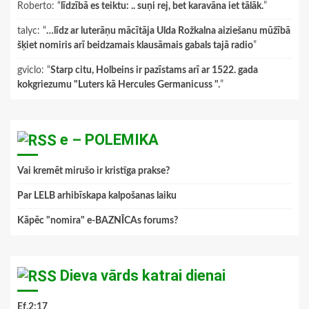
Roberto
: “
līdzībā es teiktu: .. suņi rej, bet karavāna iet tālāk.
”
talyc
: “
…līdz ar luterāņu mācītāja Ulda Rožkalna aiziešanu mūžībā
šķiet nomiris arī beidzamais klausāmais gabals tajā radio
”
gviclo
: “
Starp citu, Holbeins ir pazīstams arī ar 1522. gada
kokgriezumu "Luters kā Hercules Germanicuss ".
”
e – POLEMIKA
Vai kremēt mirušo ir kristīga prakse?
Par LELB arhibīskapa kalpošanas laiku
Kāpēc "nomira" e-BAZNĪCAs forums?
Dieva vārds katrai dienai
Ef.2:17