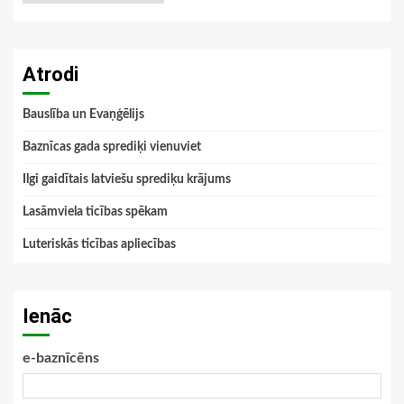
Atrodi
Bauslība un Evaņģēlijs
Baznīcas gada sprediķi vienuviet
Ilgi gaidītais latviešu sprediķu krājums
Lasāmviela ticības spēkam
Luteriskās ticības apliecības
Ienāc
e-baznīcēns