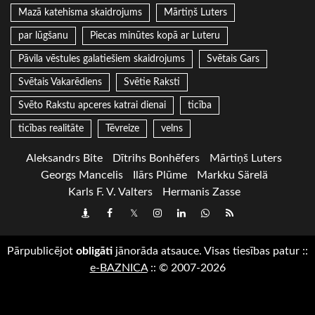
Mazā katehisma skaidrojums
Mārtiņš Luters
par lūgšanu
Piecas minūtes kopā ar Luteru
Pāvila vēstules galatiešiem skaidrojums
Svētais Gars
Svētais Vakarēdiens
Svētie Raksti
Svēto Rakstu apceres katrai dienai
ticība
ticības realitāte
Tēvreize
velns
Aleksandrs Bite
Dītrihs Bonhēfers
Mārtiņš Luters
Georgs Mancelis
Ilārs Plūme
Markku Särelä
Karls F. V. Valters
Hermanis Zasse
Draugiem
Facebook
Twitter
Instagram
LinkedIn
whatsapp
RSS
Pārpublicējot
obligāti
jānorāda atsauce. Visas tiesības patur
::
e-BAZNICA
::
© 2007-2026