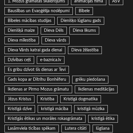
1. Mozus grāmatas skaidrojums
animācijas filma
ASV
Bauslības un Evaņģēlija noslēpumi
Bībele
Bībeles mācības studijas
Dienišķo lūgšanu gads
Dienišķā maize
Dieva Dēls
Dieva likums
Dieva mīlestība
Dieva vārds
Dieva Vārds katrai gada dienai
Dieva žēlastība
Dzīvības ceļš
e-baznica.lv
Es gribu dzīvot šīs dienas ar Tevi
Gads kopa ar Dītrihu Bonhēferu
grēku piedošana
Ikdienas ar Pirmo Mozus grāmatu
Ikdienas meditācijas
Jēzus Kristus
Kristība
Kristīgā dogmatika
Kristīgā dzīve
kristīgā mācība
kristīgā mūzika
Kristīgās ētikas un morāles rokasgrāmata
kristīgā ētika
Lasāmviela ticības spēkam
Lutera citāti
lūgšana