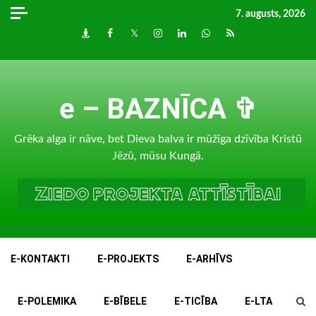
Skip
7. augusts, 2026
to
Draugiem
Facebook
Twitter
Instagram
LinkedIn
whatsapp
RSS
content
e – BAZNĪCA ✞
Grēka alga ir nāve, bet Dieva balva ir mūžīga dzīvība Kristū
Jēzū, mūsu Kungā.
E-KONTAKTI
E-PROJEKTS
E-ARHĪVS
E-POLEMIKA
E-BĪBELE
E-TICĪBA
E-LTA