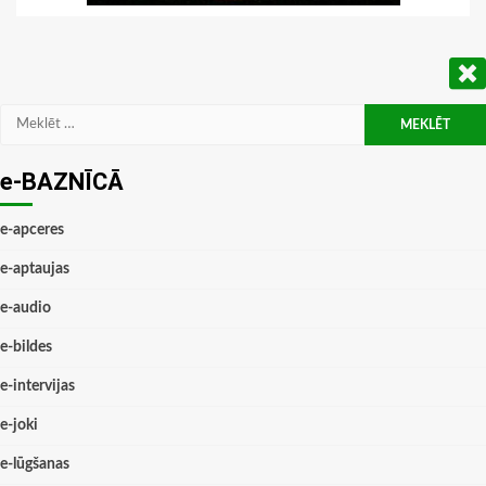
Meklēt:
e-BAZNĪCĀ
e-apceres
e-aptaujas
e-audio
e-bildes
e-intervijas
e-joki
e-lūgšanas