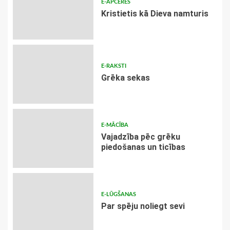
E-APCERES
Kristietis kā Dieva namturis
E-RAKSTI
Grēka sekas
E-MĀCĪBA
Vajadzība pēc grēku
piedošanas un ticības
E-LŪGŠANAS
Par spēju noliegt sevi