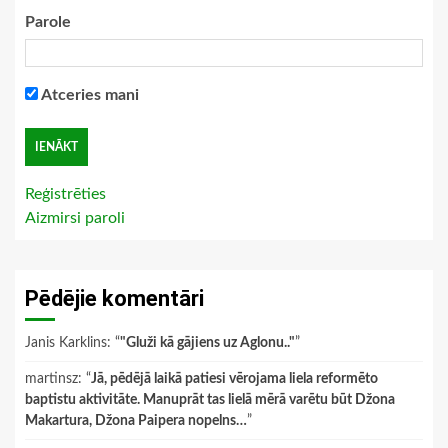
Parole
Atceries mani
Reģistrēties
Aizmirsi paroli
Pēdējie komentāri
Janis Karklins
: “
"Gluži kā gājiens uz Aglonu.."
”
martinsz
: “
Jā, pēdējā laikā patiesi vērojama liela reformēto
baptistu aktivitāte. Manuprāt tas lielā mērā varētu būt Džona
Makartura, Džona Paipera nopelns…
”