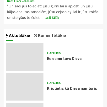
Karls Olafs Rozeniuss
“Un šādi jūs to ēdiet: jūsu gurni lai ir apjozti un jūsu
kājas apautas sandalēm, jūsu ceļaspieķi lai ir jūsu rokās;
un steigšus to ēdiet;...
Lasīt tālāk
Aktuālākie
Komentētākie
E-APCERES
Es esmu tavs Dievs
E-APCERES
Kristietis kā Dieva namturis