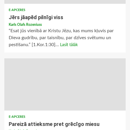
E-APCERES
Jērs jāapēd pilnīgi viss
Karls Olafs Rozeniuss
“Esat jūs vienībā ar Kristu Jēzu, kas mums kļuvis par
Dieva gudrību, par taisnību, par dzīves svētumu un
pestīšanu.” [1.Kor.1:30]...
Lasīt tālāk
E-APCERES
Pareizā attieksme pret grēcīgo miesu