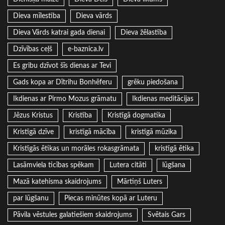
Dieva mīlestība
Dieva vārds
Dieva Vārds katrai gada dienai
Dieva žēlastība
Dzīvības ceļš
e-baznica.lv
Es gribu dzīvot šīs dienas ar Tevi
Gads kopa ar Dītrihu Bonhēferu
grēku piedošana
Ikdienas ar Pirmo Mozus grāmatu
Ikdienas meditācijas
Jēzus Kristus
Kristība
Kristīgā dogmatika
Kristīgā dzīve
kristīgā mācība
kristīgā mūzika
Kristīgās ētikas un morāles rokasgrāmata
kristīgā ētika
Lasāmviela ticības spēkam
Lutera citāti
lūgšana
Mazā katehisma skaidrojums
Mārtiņš Luters
par lūgšanu
Piecas minūtes kopā ar Luteru
Pāvila vēstules galatiešiem skaidrojums
Svētais Gars