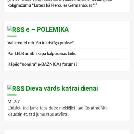
kokgriezumu "Luters kā Hercules Germanicuss ".
”
e – POLEMIKA
Vai kremēt mirušo ir kristīga prakse?
Par LELB arhibīskapa kalpošanas laiku
Kāpēc "nomira" e-BAZNĪCAs forums?
Dieva vārds katrai dienai
Mt.7:7
Lūdziet, tad jums taps dots; meklējiet, tad jūs atradīsit;
klaudziniet, tad jums taps atvērts.