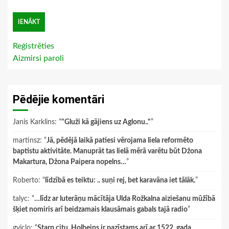
Reģistrēties
Aizmirsi paroli
Pēdējie komentāri
Janis Karklins
: “
"Gluži kā gājiens uz Aglonu.."
”
martinsz
: “
Jā, pēdējā laikā patiesi vērojama liela reformēto
baptistu aktivitāte. Manuprāt tas lielā mērā varētu būt Džona
Makartura, Džona Paipera nopelns…
”
Roberto
: “
līdzībā es teiktu: .. suņi rej, bet karavāna iet tālāk.
”
talyc
: “
…līdz ar luterāņu mācītāja Ulda Rožkalna aiziešanu mūžībā
šķiet nomiris arī beidzamais klausāmais gabals tajā radio
”
gviclo
: “
Starp citu, Holbeins ir pazīstams arī ar 1522. gada