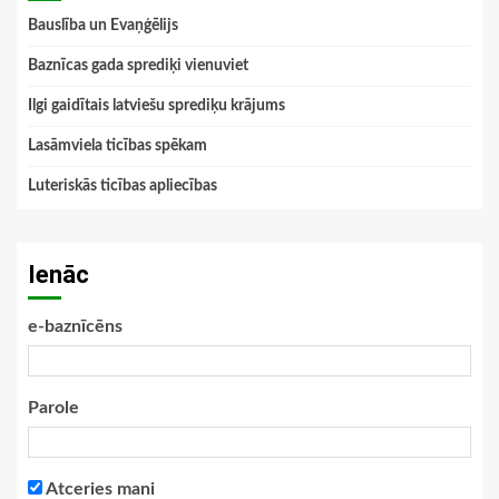
Bauslība un Evaņģēlijs
Baznīcas gada sprediķi vienuviet
Ilgi gaidītais latviešu sprediķu krājums
Lasāmviela ticības spēkam
Luteriskās ticības apliecības
Ienāc
e-baznīcēns
Parole
Atceries mani