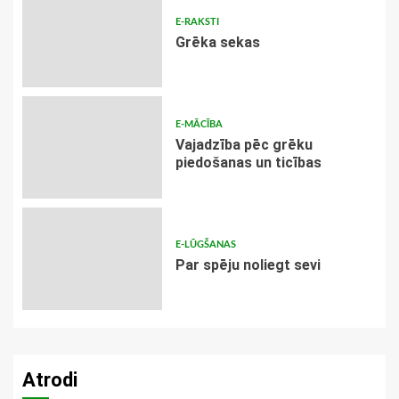
E-RAKSTI
Grēka sekas
E-MĀCĪBA
Vajadzība pēc grēku
piedošanas un ticības
E-LŪGŠANAS
Par spēju noliegt sevi
Atrodi