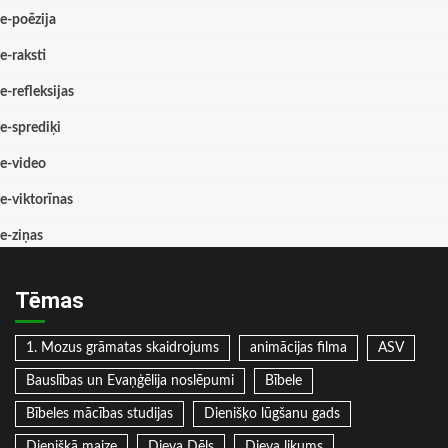
e-poēzija
e-raksti
e-refleksijas
e-sprediķi
e-video
e-viktorīnas
e-ziņas
Tēmas
1. Mozus grāmatas skaidrojums
animācijas filma
ASV
Bauslības un Evaņģēlija noslēpumi
Bībele
Bībeles mācības studijas
Dienišķo lūgšanu gads
Dienišķā maize
Dieva Dēls
Dieva likums