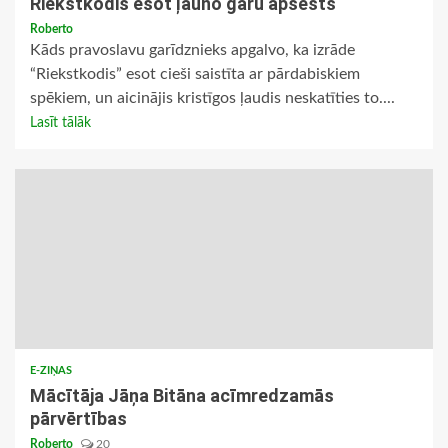
Riekstkodis esot ļauno garu apsēsts
Roberto
Kāds pravoslavu garīdznieks apgalvo, ka izrāde
“Riekstkodis” esot cieši saistīta ar pārdabiskiem
spēkiem, un aicinājis kristīgos ļaudis neskatīties to....
Lasīt tālāk
E-ZIŅAS
Mācītāja Jāņa Bitāna acīmredzamās
pārvērtības
Roberto
20