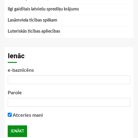
Ilgi gaidītais latviešu sprediķu krājums
Lasāmviela ticības spēkam
Luteriskās ticības apliecības
Ienāc
e-baznīcēns
Parole
Atceries mani