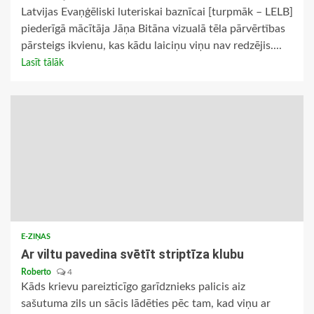
Latvijas Evaņģēliski luteriskai baznīcai [turpmāk – LELB]
piederīgā mācītāja Jāņa Bitāna vizualā tēla pārvērtības
pārsteigs ikvienu, kas kādu laiciņu viņu nav redzējis....
Lasīt tālāk
E-ZIŅAS
Ar viltu pavedina svētīt striptīza klubu
Roberto
4
Kāds krievu pareizticīgo garīdznieks palicis aiz
sašutuma zils un sācis lādēties pēc tam, kad viņu ar