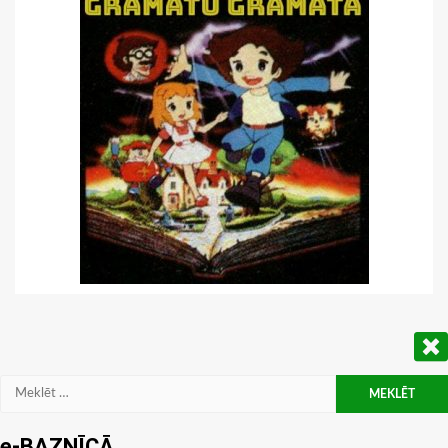
Meklēt:
e-BAZNĪCĀ