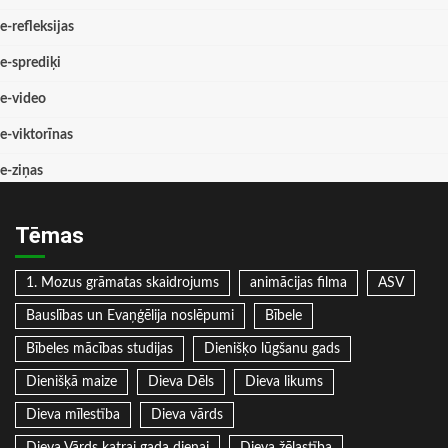
e-refleksijas
e-sprediķi
e-video
e-viktorīnas
e-ziņas
Tēmas
1. Mozus grāmatas skaidrojums
animācijas filma
ASV
Bauslības un Evaņģēlija noslēpumi
Bībele
Bībeles mācības studijas
Dienišķo lūgšanu gads
Dienišķā maize
Dieva Dēls
Dieva likums
Dieva mīlestība
Dieva vārds