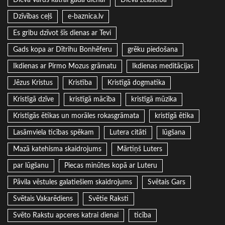
Dieva Vārds katrai gada dienai
Dieva žēlastība
Dzīvības ceļš
e-baznica.lv
Es gribu dzīvot šīs dienas ar Tevi
Gads kopa ar Dītrihu Bonhēferu
grēku piedošana
Ikdienas ar Pirmo Mozus grāmatu
Ikdienas meditācijas
Jēzus Kristus
Kristība
Kristīgā dogmatika
Kristīgā dzīve
kristīgā mācība
kristīgā mūzika
Kristīgās ētikas un morāles rokasgrāmata
kristīgā ētika
Lasāmviela ticības spēkam
Lutera citāti
lūgšana
Mazā katehisma skaidrojums
Mārtiņš Luters
par lūgšanu
Piecas minūtes kopā ar Luteru
Pāvila vēstules galatiešiem skaidrojums
Svētais Gars
Svētais Vakarēdiens
Svētie Raksti
Svēto Rakstu apceres katrai dienai
ticība