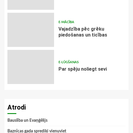
E-MĀCĪBA
Vajadzība pēc grēku
piedošanas un ticības
E-LŪGŠANAS
Par spēju noliegt sevi
Atrodi
Bauslība un Evaņģēlijs
Baznīcas gada sprediķi vienuviet