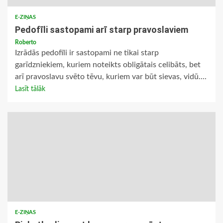
E-ZIŅAS
Pedofīli sastopami arī starp pravoslaviem
Roberto
Izrādās pedofīli ir sastopami ne tikai starp
garīdzniekiem, kuriem noteikts obligātais celibāts, bet
arī pravoslavu svēto tēvu, kuriem var būt sievas, vidū....
Lasīt tālāk
E-ZIŅAS