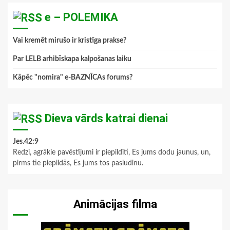
e – POLEMIKA
Vai kremēt mirušo ir kristīga prakse?
Par LELB arhibīskapa kalpošanas laiku
Kāpēc "nomira" e-BAZNĪCAs forums?
Dieva vārds katrai dienai
Jes.42:9
Redzi, agrākie pavēstījumi ir piepildīti, Es jums dodu jaunus, un,
pirms tie piepildās, Es jums tos pasludinu.
Animācijas filma