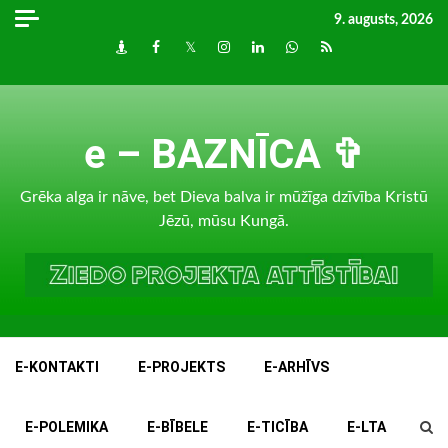
Skip
9. augusts, 2026
to
Draugiem
Facebook
Twitter
Instagram
LinkedIn
whatsapp
RSS
content
e – BAZNĪCA ✞
Grēka alga ir nāve, bet Dieva balva ir mūžīga dzīvība Kristū
Jēzū, mūsu Kungā.
E-KONTAKTI
E-PROJEKTS
E-ARHĪVS
E-POLEMIKA
E-BĪBELE
E-TICĪBA
E-LTA