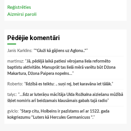
Reģistrēties
Aizmirsi paroli
Pēdējie komentāri
Janis Karklins
: “
"Gluži kā gājiens uz Aglonu.."
”
martinsz
: “
Jā, pēdējā laikā patiesi vērojama liela reformēto
baptistu aktivitāte. Manuprāt tas lielā mērā varētu būt Džona
Makartura, Džona Paipera nopelns…
”
Roberto
: “
līdzībā es teiktu: .. suņi rej, bet karavāna iet tālāk.
”
talyc
: “
…līdz ar luterāņu mācītāja Ulda Rožkalna aiziešanu mūžībā
šķiet nomiris arī beidzamais klausāmais gabals tajā radio
”
gviclo
: “
Starp citu, Holbeins ir pazīstams arī ar 1522. gada
kokgriezumu "Luters kā Hercules Germanicuss ".
”