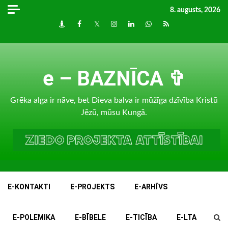
Skip
8. augusts, 2026
to
Draugiem
Facebook
Twitter
Instagram
LinkedIn
whatsapp
RSS
content
e – BAZNĪCA ✞
Grēka alga ir nāve, bet Dieva balva ir mūžīga dzīvība Kristū
Jēzū, mūsu Kungā.
E-KONTAKTI
E-PROJEKTS
E-ARHĪVS
E-POLEMIKA
E-BĪBELE
E-TICĪBA
E-LTA