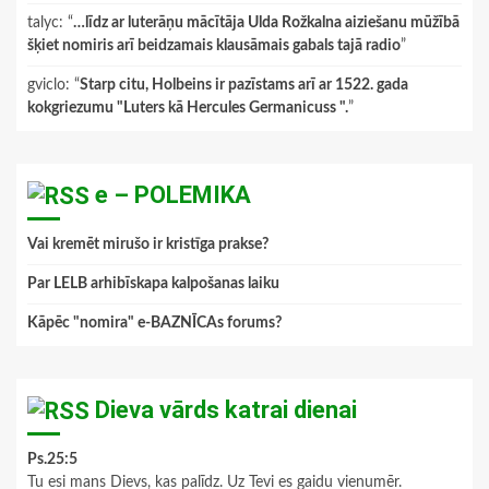
talyc
: “
…līdz ar luterāņu mācītāja Ulda Rožkalna aiziešanu mūžībā
šķiet nomiris arī beidzamais klausāmais gabals tajā radio
”
gviclo
: “
Starp citu, Holbeins ir pazīstams arī ar 1522. gada
kokgriezumu "Luters kā Hercules Germanicuss ".
”
e – POLEMIKA
Vai kremēt mirušo ir kristīga prakse?
Par LELB arhibīskapa kalpošanas laiku
Kāpēc "nomira" e-BAZNĪCAs forums?
Dieva vārds katrai dienai
Ps.25:5
Tu esi mans Dievs, kas palīdz. Uz Tevi es gaidu vienumēr.