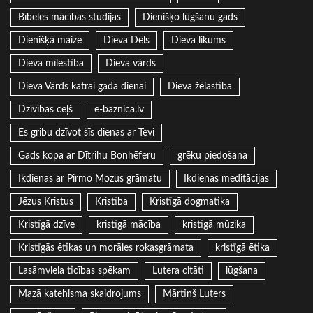
Bībeles mācības studijas
Dienišķo lūgšanu gads
Dienišķā maize
Dieva Dēls
Dieva likums
Dieva mīlestība
Dieva vārds
Dieva Vārds katrai gada dienai
Dieva žēlastība
Dzīvības ceļš
e-baznica.lv
Es gribu dzīvot šīs dienas ar Tevi
Gads kopa ar Dītrihu Bonhēferu
grēku piedošana
Ikdienas ar Pirmo Mozus grāmatu
Ikdienas meditācijas
Jēzus Kristus
Kristība
Kristīgā dogmatika
Kristīgā dzīve
kristīgā mācība
kristīgā mūzika
Kristīgās ētikas un morāles rokasgrāmata
kristīgā ētika
Lasāmviela ticības spēkam
Lutera citāti
lūgšana
Mazā katehisma skaidrojums
Mārtiņš Luters