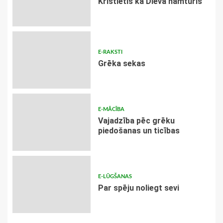
Kristietis kā Dieva namturis
E-RAKSTI
Grēka sekas
E-MĀCĪBA
Vajadzība pēc grēku
piedošanas un ticības
E-LŪGŠANAS
Par spēju noliegt sevi