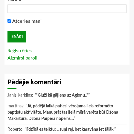
Atceries mani
Reģistrēties
Aizmirsi paroli
Pēdējie komentāri
Janis Karklins
: “
"Gluži kā gājiens uz Aglonu.."
”
martinsz
: “
Jā, pēdējā laikā patiesi vērojama liela reformēto
baptistu aktivitāte. Manuprāt tas lielā mērā varētu būt Džona
Makartura, Džona Paipera nopelns…
”
Roberto
: “
līdzībā es teiktu: .. suņi rej, bet karavāna iet tālāk.
”