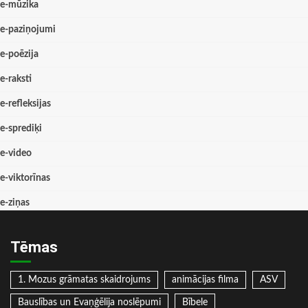
e-mūzika
e-paziņojumi
e-poēzija
e-raksti
e-refleksijas
e-sprediķi
e-video
e-viktorīnas
e-ziņas
Tēmas
1. Mozus grāmatas skaidrojums
animācijas filma
ASV
Bauslības un Evaņģēlija noslēpumi
Bībele