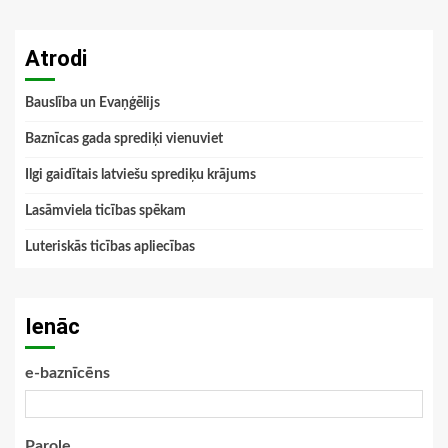
Atrodi
Bauslība un Evaņģēlijs
Baznīcas gada sprediķi vienuviet
Ilgi gaidītais latviešu sprediķu krājums
Lasāmviela ticības spēkam
Luteriskās ticības apliecības
Ienāc
e-baznīcēns
Parole