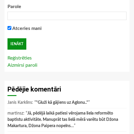
Parole
Atceries mani
Reģistrēties
Aizmirsi paroli
Pēdējie komentāri
Janis Karklins
: “
"Gluži kā gājiens uz Aglonu.."
”
martinsz
: “
Jā, pēdējā laikā patiesi vērojama liela reformēto
baptistu aktivitāte. Manuprāt tas lielā mērā varētu būt Džona
Makartura, Džona Paipera nopelns…
”