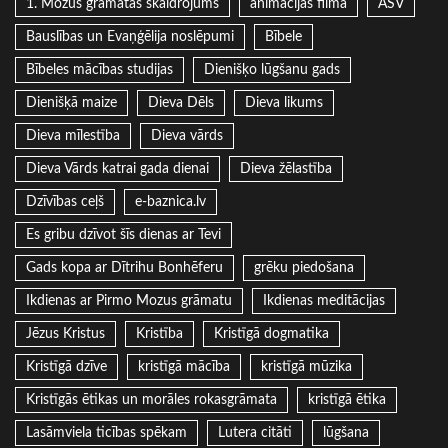
1. Mozus grāmatas skaidrojums
animācijas filma
ASV
Bauslības un Evaņģēlija noslēpumi
Bībele
Bībeles mācības studijas
Dienišķo lūgšanu gads
Dienišķā maize
Dieva Dēls
Dieva likums
Dieva mīlestība
Dieva vārds
Dieva Vārds katrai gada dienai
Dieva žēlastība
Dzīvības ceļš
e-baznica.lv
Es gribu dzīvot šīs dienas ar Tevi
Gads kopa ar Dītrihu Bonhēferu
grēku piedošana
Ikdienas ar Pirmo Mozus grāmatu
Ikdienas meditācijas
Jēzus Kristus
Kristība
Kristīgā dogmatika
Kristīgā dzīve
kristīgā mācība
kristīgā mūzika
Kristīgās ētikas un morāles rokasgrāmata
kristīgā ētika
Lasāmviela ticības spēkam
Lutera citāti
lūgšana