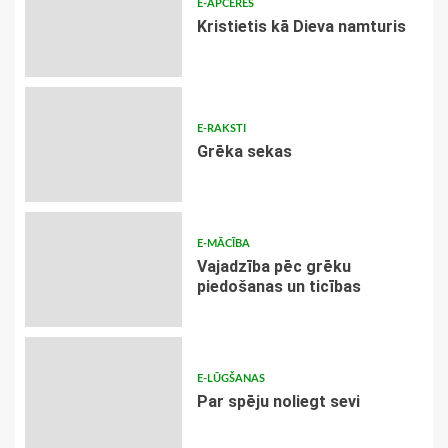
E-APCERES
Kristietis kā Dieva namturis
E-RAKSTI
Grēka sekas
E-MĀCĪBA
Vajadzība pēc grēku
piedošanas un ticības
E-LŪGŠANAS
Par spēju noliegt sevi