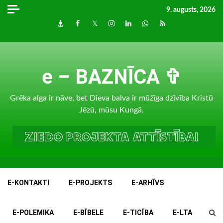
Skip
9. augusts, 2026
to
Draugiem
Facebook
Twitter
Instagram
LinkedIn
whatsapp
RSS
content
e – BAZNĪCA ✞
Grēka alga ir nāve, bet Dieva balva ir mūžīga dzīvība Kristū
Jēzū, mūsu Kungā.
E-KONTAKTI
E-PROJEKTS
E-ARHĪVS
E-POLEMIKA
E-BĪBELE
E-TICĪBA
E-LTA