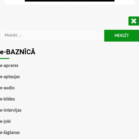
Meklēt:
e-BAZNĪCĀ
e-apceres
e-aptaujas
e-audio
e-bildes
e-intervijas
e-joki
e-lūgšanas