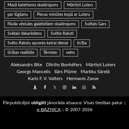
Mazā katehisma skaidrojums
Mārtiņš Luters
par lūgšanu
Piecas minūtes kopā ar Luteru
Pāvila vēstules galatiešiem skaidrojums
Svētais Gars
Svētais Vakarēdiens
Svētie Raksti
Svēto Rakstu apceres katrai dienai
ticība
ticības realitāte
Tēvreize
velns
Aleksandrs Bite
Dītrihs Bonhēfers
Mārtiņš Luters
Georgs Mancelis
Ilārs Plūme
Markku Särelä
Karls F. V. Valters
Hermanis Zasse
Draugiem
Facebook
Twitter
Instagram
LinkedIn
whatsapp
RSS
Pārpublicējot
obligāti
jānorāda atsauce. Visas tiesības patur
::
e-BAZNICA
::
© 2007-2026