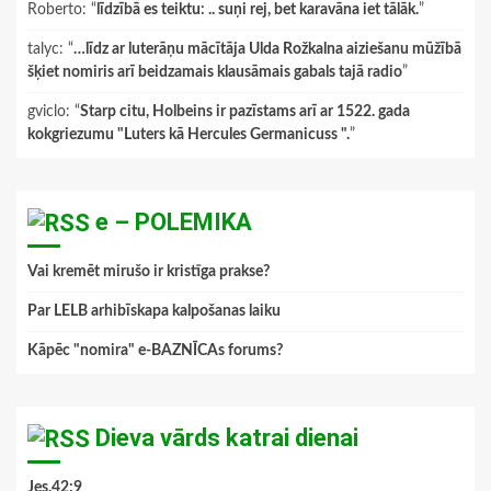
Roberto
: “
līdzībā es teiktu: .. suņi rej, bet karavāna iet tālāk.
”
talyc
: “
…līdz ar luterāņu mācītāja Ulda Rožkalna aiziešanu mūžībā
šķiet nomiris arī beidzamais klausāmais gabals tajā radio
”
gviclo
: “
Starp citu, Holbeins ir pazīstams arī ar 1522. gada
kokgriezumu "Luters kā Hercules Germanicuss ".
”
e – POLEMIKA
Vai kremēt mirušo ir kristīga prakse?
Par LELB arhibīskapa kalpošanas laiku
Kāpēc "nomira" e-BAZNĪCAs forums?
Dieva vārds katrai dienai
Jes.42:9