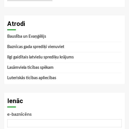
Atrodi
Bauslība un Evaņģēlijs
Baznīcas gada sprediķi vienuviet
Ilgi gaidītais latviešu sprediķu krājums
Lasāmviela ticības spēkam
Luteriskās ticības apliecības
Ienāc
e-baznīcēns