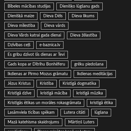
Bībeles mācības studijas
Dienišķo lūgšanu gads
Dienišķā maize
Dieva Dēls
Dieva likums
Dieva mīlestība
Dieva vārds
Dieva Vārds katrai gada dienai
Dieva žēlastība
Dzīvības ceļš
e-baznica.lv
Es gribu dzīvot šīs dienas ar Tevi
Gads kopa ar Dītrihu Bonhēferu
grēku piedošana
Ikdienas ar Pirmo Mozus grāmatu
Ikdienas meditācijas
Jēzus Kristus
Kristība
Kristīgā dogmatika
Kristīgā dzīve
kristīgā mācība
kristīgā mūzika
Kristīgās ētikas un morāles rokasgrāmata
kristīgā ētika
Lasāmviela ticības spēkam
Lutera citāti
lūgšana
Mazā katehisma skaidrojums
Mārtiņš Luters