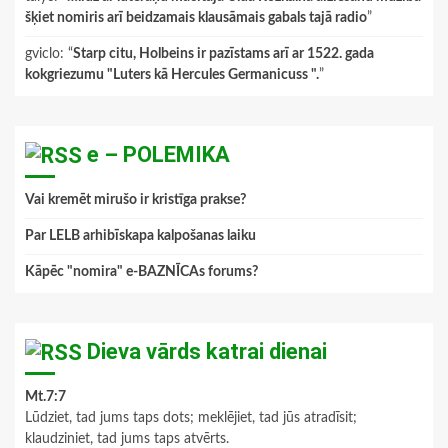
šķiet nomiris arī beidzamais klausāmais gabals tajā radio
”
gviclo
: “
Starp citu, Holbeins ir pazīstams arī ar 1522. gada
kokgriezumu "Luters kā Hercules Germanicuss ".
”
e – POLEMIKA
Vai kremēt mirušo ir kristīga prakse?
Par LELB arhibīskapa kalpošanas laiku
Kāpēc "nomira" e-BAZNĪCAs forums?
Dieva vārds katrai dienai
Mt.7:7
Lūdziet, tad jums taps dots; meklējiet, tad jūs atradīsit;
klaudziniet, tad jums taps atvērts.