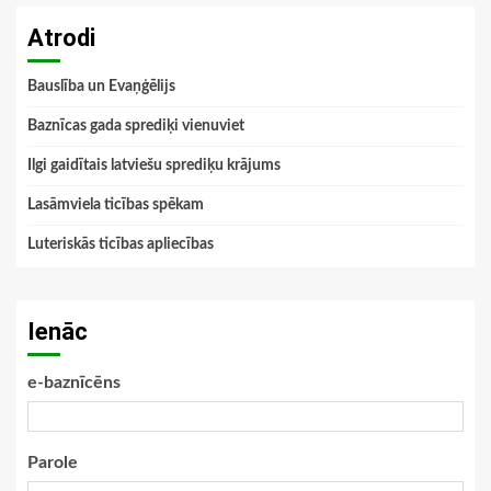
Atrodi
Bauslība un Evaņģēlijs
Baznīcas gada sprediķi vienuviet
Ilgi gaidītais latviešu sprediķu krājums
Lasāmviela ticības spēkam
Luteriskās ticības apliecības
Ienāc
e-baznīcēns
Parole