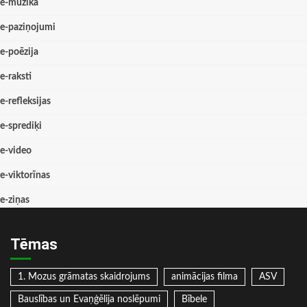
e-mūzika
e-paziņojumi
e-poēzija
e-raksti
e-refleksijas
e-sprediķi
e-video
e-viktorīnas
e-ziņas
Tēmas
1. Mozus grāmatas skaidrojums
animācijas filma
ASV
Bauslības un Evaņģēlija noslēpumi
Bībele