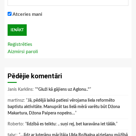
Atceries mani
Reģistrēties
Aizmirsi paroli
Pēdējie komentāri
Janis Karklins
: “
"Gluži kā gājiens uz Aglonu.."
”
martinsz
: “
Jā, pēdējā laikā patiesi vērojama liela reformēto
baptistu aktivitāte. Manuprāt tas lielā mērā varētu būt Džona
Makartura, Džona Paipera nopelns…
”
Roberto
: “
līdzībā es teiktu: .. suņi rej, bet karavāna iet tālāk.
”
talyc
: “
…līdz ar luterāņu mācītāja Ulda Rožkalna aiziešanu mūžībā