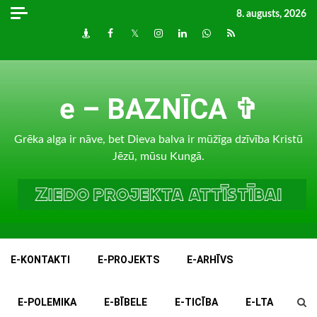
Skip
8. augusts, 2026
to
Draugiem
Facebook
Twitter
Instagram
LinkedIn
whatsapp
RSS
content
e – BAZNĪCA ✞
Grēka alga ir nāve, bet Dieva balva ir mūžīga dzīvība Kristū
Jēzū, mūsu Kungā.
E-KONTAKTI
E-PROJEKTS
E-ARHĪVS
E-POLEMIKA
E-BĪBELE
E-TICĪBA
E-LTA