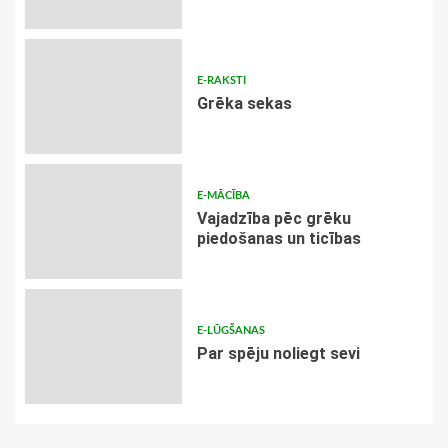
E-RAKSTI
Grēka sekas
E-MĀCĪBA
Vajadzība pēc grēku
piedošanas un ticības
E-LŪGŠANAS
Par spēju noliegt sevi