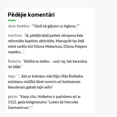
Pēdējie komentāri
Janis Karklins
: “
"Gluži kā gājiens uz Aglonu.."
”
martinsz
: “
Jā, pēdējā laikā patiesi vērojama liela
reformēto baptistu aktivitāte. Manuprāt tas lielā
mērā varētu būt Džona Makartura, Džona Paipera
nopelns…
”
Roberto
: “
līdzībā es teiktu: .. suņi rej, bet karavāna
iet tālāk.
”
talyc
: “
…līdz ar luterāņu mācītāja Ulda Rožkalna
aiziešanu mūžībā šķiet nomiris arī beidzamais
klausāmais gabals tajā radio
”
gviclo
: “
Starp citu, Holbeins ir pazīstams arī ar
1522. gada kokgriezumu "Luters kā Hercules
Germanicuss ".
”