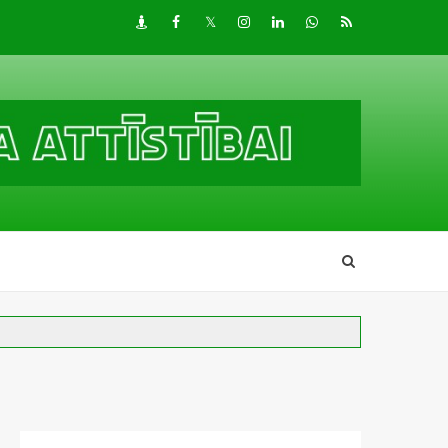
Draugiem
Facebook
Twitter
Instagram
LinkedIn
whatsapp
RSS