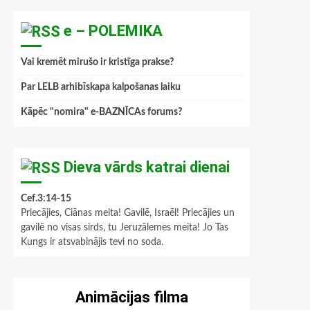
e – POLEMIKA
Vai kremēt mirušo ir kristīga prakse?
Par LELB arhibīskapa kalpošanas laiku
Kāpēc "nomira" e-BAZNĪCAs forums?
Dieva vārds katrai dienai
Cef.3:14-15
Priecājies, Ciānas meita! Gavilē, Israēl! Priecājies un
gavilē no visas sirds, tu Jeruzālemes meita! Jo Tas
Kungs ir atsvabinājis tevi no soda.
Animācijas filma