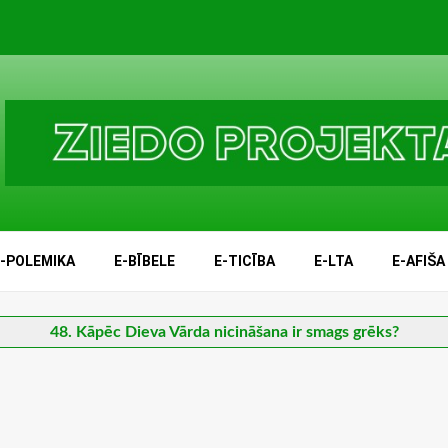
E-POLEMIKA
E-BĪBELE
E-TICĪBA
E-LTA
E-AFIŠA
48. Kāpēc Dieva Vārda nicināšana ir smags grēks?