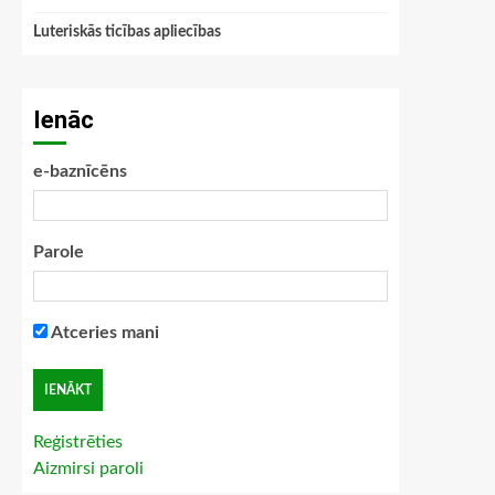
Luteriskās ticības apliecības
Ienāc
e-baznīcēns
Parole
Atceries mani
Reģistrēties
Aizmirsi paroli