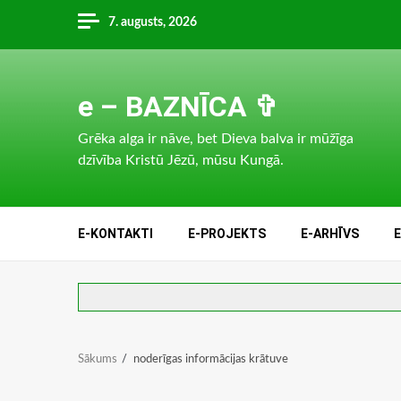
Skip
7. augusts, 2026
to
content
e – BAZNĪCA ✞
Grēka alga ir nāve, bet Dieva balva ir mūžīga
dzīvība Kristū Jēzū, mūsu Kungā.
E-KONTAKTI
E-PROJEKTS
E-ARHĪVS
Sākums
noderīgas informācijas krātuve