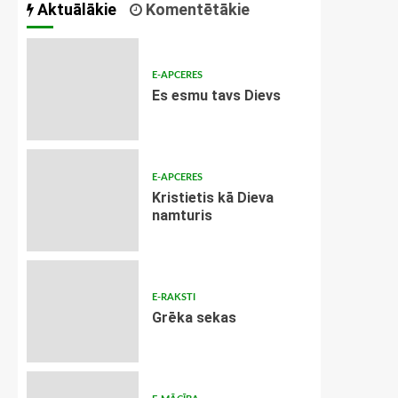
Aktuālākie
Komentētākie
E-APCERES
Es esmu tavs Dievs
E-APCERES
Kristietis kā Dieva
namturis
E-RAKSTI
Grēka sekas