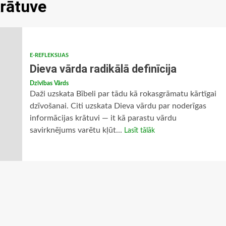
krātuve
E-REFLEKSIJAS
Dieva vārda radikālā definīcija
Dzīvības Vārds
Daži uzskata Bībeli par tādu kā rokasgrāmatu kārtīgai
dzīvošanai. Citi uzskata Dieva vārdu par noderīgas
informācijas krātuvi — it kā parastu vārdu
savirknējums varētu kļūt...
Lasīt tālāk