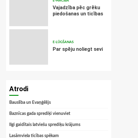
E-MĀCĪBA
Vajadzība pēc grēku
piedošanas un ticības
E-LŪGŠANAS
Par spēju noliegt sevi
Atrodi
Bauslība un Evaņģēlijs
Baznīcas gada sprediķi vienuviet
Ilgi gaidītais latviešu sprediķu krājums
Lasāmviela ticības spēkam