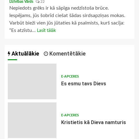
Dzīvības Vārds
22
Nepiedots grēks ir kā sāpīga nedzīstoša brūce.
Iespējams, jūs šobrīd ciešat šādas sirdsapziņas mokas.
Varbūt bieži vien jūs jūtaties kā psalmists, kurš sacīja:
“Es atzīstu...
Lasīt tālāk
Aktuālākie
Komentētākie
E-APCERES
Es esmu tavs Dievs
E-APCERES
Kristietis kā Dieva namturis