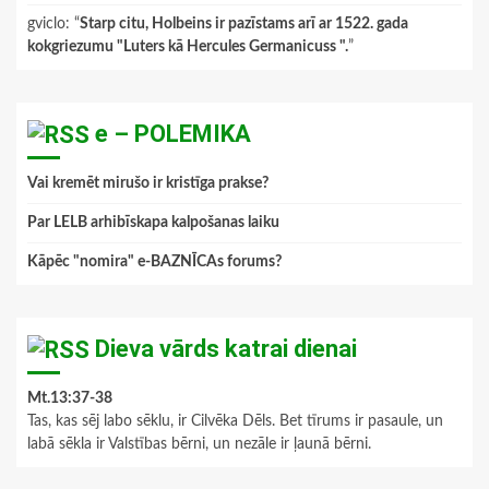
gviclo
: “
Starp citu, Holbeins ir pazīstams arī ar 1522. gada
kokgriezumu "Luters kā Hercules Germanicuss ".
”
e – POLEMIKA
Vai kremēt mirušo ir kristīga prakse?
Par LELB arhibīskapa kalpošanas laiku
Kāpēc "nomira" e-BAZNĪCAs forums?
Dieva vārds katrai dienai
Mt.13:37-38
Tas, kas sēj labo sēklu, ir Cilvēka Dēls. Bet tīrums ir pasaule, un
labā sēkla ir Valstības bērni, un nezāle ir ļaunā bērni.