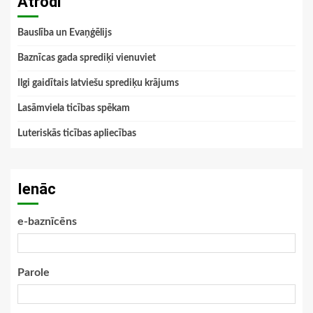
Atrodi
Bauslība un Evaņģēlijs
Baznīcas gada sprediķi vienuviet
Ilgi gaidītais latviešu sprediķu krājums
Lasāmviela ticības spēkam
Luteriskās ticības apliecības
Ienāc
e-baznīcēns
Parole