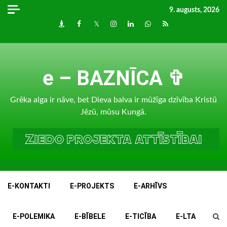
Skip
9. augusts, 2026
to
Draugiem
Facebook
Twitter
Instagram
LinkedIn
whatsapp
RSS
content
e – BAZNĪCA ✞
Grēka alga ir nāve, bet Dieva balva ir mūžīga dzīvība Kristū
Jēzū, mūsu Kungā.
E-KONTAKTI
E-PROJEKTS
E-ARHĪVS
E-POLEMIKA
E-BĪBELE
E-TICĪBA
E-LTA