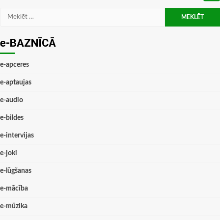
Meklēt:
e-BAZNĪCĀ
e-apceres
e-aptaujas
e-audio
e-bildes
e-intervijas
e-joki
e-lūgšanas
e-mācība
e-mūzika