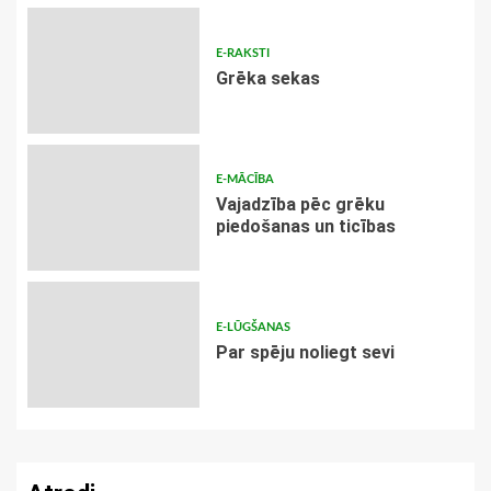
E-RAKSTI
Grēka sekas
E-MĀCĪBA
Vajadzība pēc grēku
piedošanas un ticības
E-LŪGŠANAS
Par spēju noliegt sevi