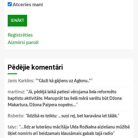
Atceries mani
Reģistrēties
Aizmirsi paroli
Pēdējie komentāri
Janis Karklins
: “
"Gluži kā gājiens uz Aglonu.."
”
martinsz
: “
Jā, pēdējā laikā patiesi vērojama liela reformēto
baptistu aktivitāte. Manuprāt tas lielā mērā varētu būt Džona
Makartura, Džona Paipera nopelns…
”
Roberto
: “
līdzībā es teiktu: .. suņi rej, bet karavāna iet tālāk.
”
talyc
: “
…līdz ar luterāņu mācītāja Ulda Rožkalna aiziešanu mūžībā
šķiet nomiris arī beidzamais klausāmais gabals tajā radio
”