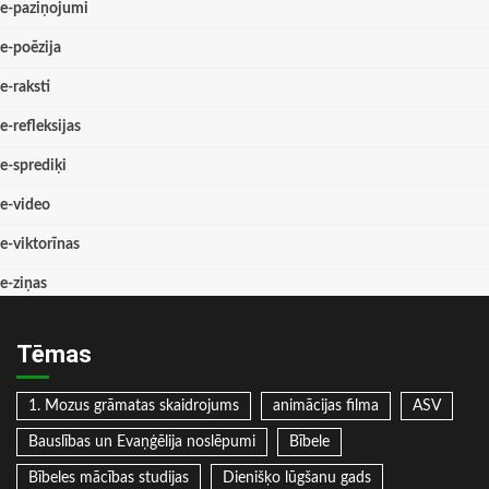
e-paziņojumi
e-poēzija
e-raksti
e-refleksijas
e-sprediķi
e-video
e-viktorīnas
e-ziņas
Tēmas
1. Mozus grāmatas skaidrojums
animācijas filma
ASV
Bauslības un Evaņģēlija noslēpumi
Bībele
Bībeles mācības studijas
Dienišķo lūgšanu gads