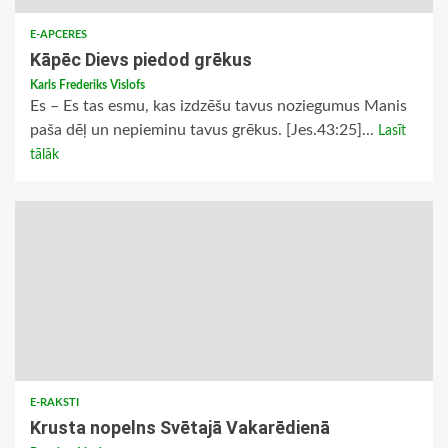
E-APCERES
Kāpēc Dievs piedod grēkus
Karls Frederiks Vislofs
Es – Es tas esmu, kas izdzēšu tavus noziegumus Manis
paša dēļ un nepieminu tavus grēkus. [Jes.43:25]...
Lasīt
tālāk
E-RAKSTI
Krusta nopelns Svētajā Vakarēdienā