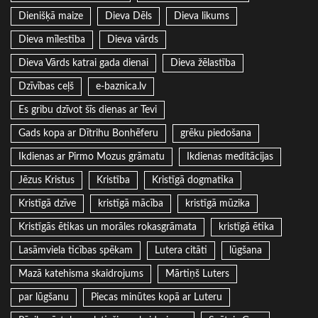
Dienišķā maize
Dieva Dēls
Dieva likums
Dieva mīlestība
Dieva vārds
Dieva Vārds katrai gada dienai
Dieva žēlastība
Dzīvības ceļš
e-baznica.lv
Es gribu dzīvot šīs dienas ar Tevi
Gads kopa ar Dītrihu Bonhēferu
grēku piedošana
Ikdienas ar Pirmo Mozus grāmatu
Ikdienas meditācijas
Jēzus Kristus
Kristība
Kristīgā dogmatika
Kristīgā dzīve
kristīgā mācība
kristīgā mūzika
Kristīgās ētikas un morāles rokasgrāmata
kristīgā ētika
Lasāmviela ticības spēkam
Lutera citāti
lūgšana
Mazā katehisma skaidrojums
Mārtiņš Luters
par lūgšanu
Piecas minūtes kopā ar Luteru