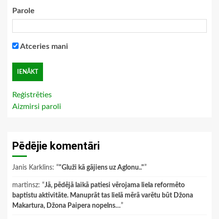
Parole
Atceries mani
Reģistrēties
Aizmirsi paroli
Pēdējie komentāri
Janis Karklins
: “
"Gluži kā gājiens uz Aglonu.."
”
martinsz
: “
Jā, pēdējā laikā patiesi vērojama liela reformēto
baptistu aktivitāte. Manuprāt tas lielā mērā varētu būt Džona
Makartura, Džona Paipera nopelns…
”