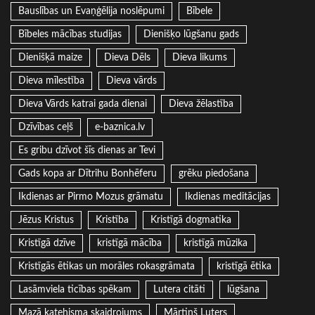
Bauslības un Evaņģēlija noslēpumi
Bībele
Bībeles mācības studijas
Dienišķo lūgšanu gads
Dienišķā maize
Dieva Dēls
Dieva likums
Dieva mīlestība
Dieva vārds
Dieva Vārds katrai gada dienai
Dieva žēlastība
Dzīvības ceļš
e-baznica.lv
Es gribu dzīvot šīs dienas ar Tevi
Gads kopa ar Dītrihu Bonhēferu
grēku piedošana
Ikdienas ar Pirmo Mozus grāmatu
Ikdienas meditācijas
Jēzus Kristus
Kristība
Kristīgā dogmatika
Kristīgā dzīve
kristīgā mācība
kristīgā mūzika
Kristīgās ētikas un morāles rokasgrāmata
kristīgā ētika
Lasāmviela ticības spēkam
Lutera citāti
lūgšana
Mazā katehisma skaidrojums
Mārtiņš Luters