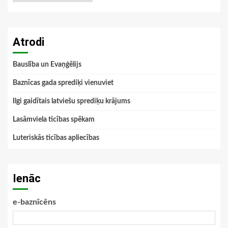
Atrodi
Bauslība un Evaņģēlijs
Baznīcas gada sprediķi vienuviet
Ilgi gaidītais latviešu sprediķu krājums
Lasāmviela ticības spēkam
Luteriskās ticības apliecības
Ienāc
e-baznīcēns