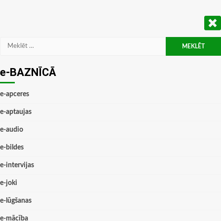
Meklēt:
e-BAZNĪCĀ
e-apceres
e-aptaujas
e-audio
e-bildes
e-intervijas
e-joki
e-lūgšanas
e-mācība