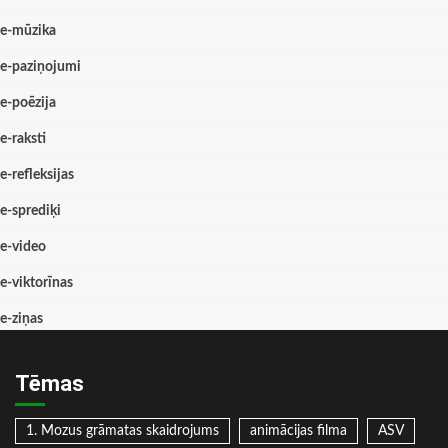
e-mūzika
e-paziņojumi
e-poēzija
e-raksti
e-refleksijas
e-sprediķi
e-video
e-viktorīnas
e-ziņas
Tēmas
1. Mozus grāmatas skaidrojums
animācijas filma
ASV