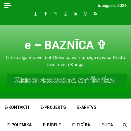
Skip
6. augusts, 2026
to
Draugiem
Facebook
Twitter
Instagram
LinkedIn
whatsapp
RSS
content
e – BAZNĪCA ✞
Grēka alga ir nāve, bet Dieva balva ir mūžīga dzīvība Kristū
Jēzū, mūsu Kungā.
E-KONTAKTI
E-PROJEKTS
E-ARHĪVS
E-POLEMIKA
E-BĪBELE
E-TICĪBA
E-LTA