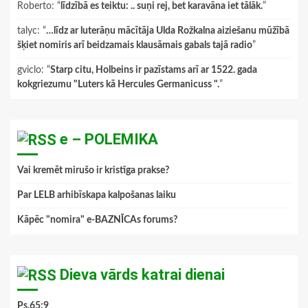
Roberto
: “
līdzībā es teiktu: .. suņi rej, bet karavāna iet tālāk.
”
talyc
: “
…līdz ar luterāņu mācītāja Ulda Rožkalna aiziešanu mūžībā
šķiet nomiris arī beidzamais klausāmais gabals tajā radio
”
gviclo
: “
Starp citu, Holbeins ir pazīstams arī ar 1522. gada
kokgriezumu "Luters kā Hercules Germanicuss ".
”
e – POLEMIKA
Vai kremēt mirušo ir kristīga prakse?
Par LELB arhibīskapa kalpošanas laiku
Kāpēc "nomira" e-BAZNĪCAs forums?
Dieva vārds katrai dienai
Ps.65:9