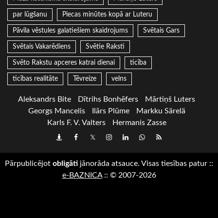
par lūgšanu
Piecas minūtes kopā ar Luteru
Pāvila vēstules galatiešiem skaidrojums
Svētais Gars
Svētais Vakarēdiens
Svētie Raksti
Svēto Rakstu apceres katrai dienai
ticība
ticības realitāte
Tēvreize
velns
Aleksandrs Bite
Dītrihs Bonhēfers
Mārtiņš Luters
Georgs Mancelis
Ilārs Plūme
Markku Särelä
Karls F. V. Valters
Hermanis Zasse
Draugiem
Facebook
Twitter
Instagram
LinkedIn
whatsapp
RSS
Pārpublicējot
obligāti
jānorāda atsauce. Visas tiesības patur
::
e-BAZNICA
::
© 2007-2026