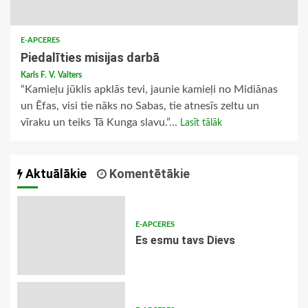
E-APCERES
Piedalīties misijas darbā
Karls F. V. Valters
“Kamieļu jūklis apklās tevi, jaunie kamieļi no Midiānas
un Ēfas, visi tie nāks no Sabas, tie atnesīs zeltu un
vīraku un teiks Tā Kunga slavu.”...
Lasīt tālāk
Aktuālākie
Komentētākie
E-APCERES
Es esmu tavs Dievs