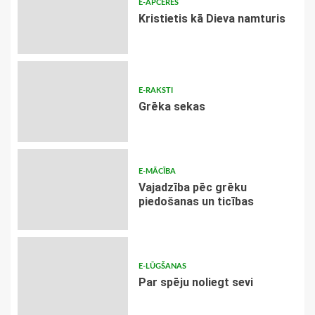
E-APCERES
Kristietis kā Dieva namturis
E-RAKSTI
Grēka sekas
E-MĀCĪBA
Vajadzība pēc grēku
piedošanas un ticības
E-LŪGŠANAS
Par spēju noliegt sevi