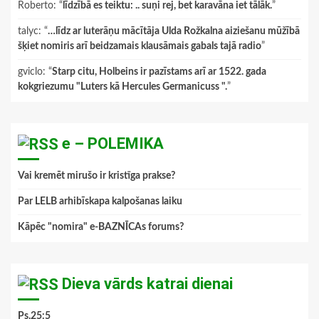
Roberto
: “
līdzībā es teiktu: .. suņi rej, bet karavāna iet tālāk.
”
talyc
: “
…līdz ar luterāņu mācītāja Ulda Rožkalna aiziešanu mūžībā
šķiet nomiris arī beidzamais klausāmais gabals tajā radio
”
gviclo
: “
Starp citu, Holbeins ir pazīstams arī ar 1522. gada
kokgriezumu "Luters kā Hercules Germanicuss ".
”
e – POLEMIKA
Vai kremēt mirušo ir kristīga prakse?
Par LELB arhibīskapa kalpošanas laiku
Kāpēc "nomira" e-BAZNĪCAs forums?
Dieva vārds katrai dienai
Ps.25:5