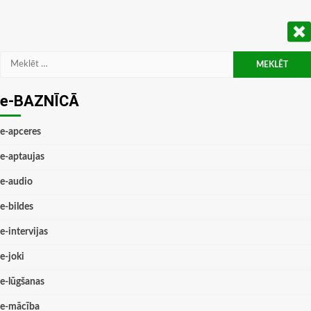
Meklēt:
e-BAZNĪCĀ
e-apceres
e-aptaujas
e-audio
e-bildes
e-intervijas
e-joki
e-lūgšanas
e-mācība