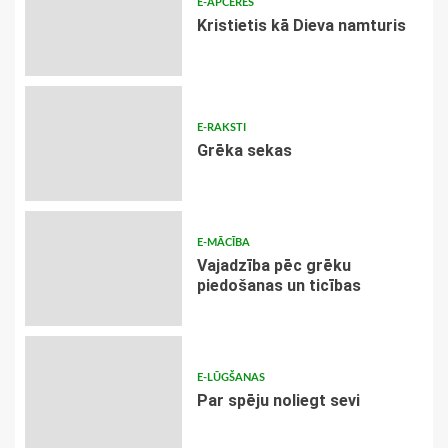
E-APCERES
Kristietis kā Dieva namturis
E-RAKSTI
Grēka sekas
E-MĀCĪBA
Vajadzība pēc grēku
piedošanas un ticības
E-LŪGŠANAS
Par spēju noliegt sevi