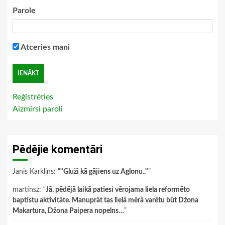
Parole
Atceries mani
Reģistrēties
Aizmirsi paroli
Pēdējie komentāri
Janis Karklins
: “
"Gluži kā gājiens uz Aglonu.."
”
martinsz
: “
Jā, pēdējā laikā patiesi vērojama liela reformēto
baptistu aktivitāte. Manuprāt tas lielā mērā varētu būt Džona
Makartura, Džona Paipera nopelns…
”