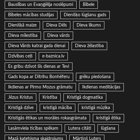
Bauslības un Evaņģēlija noslēpumi
Bībele
Bībeles mācības studijas
Dienišķo lūgšanu gads
Dienišķā maize
Dieva Dēls
Dieva likums
Dieva mīlestība
Dieva vārds
Dieva Vārds katrai gada dienai
Dieva žēlastība
Dzīvības ceļš
e-baznica.lv
Es gribu dzīvot šīs dienas ar Tevi
Gads kopa ar Dītrihu Bonhēferu
grēku piedošana
Ikdienas ar Pirmo Mozus grāmatu
Ikdienas meditācijas
Jēzus Kristus
Kristība
Kristīgā dogmatika
Kristīgā dzīve
kristīgā mācība
kristīgā mūzika
Kristīgās ētikas un morāles rokasgrāmata
kristīgā ētika
Lasāmviela ticības spēkam
Lutera citāti
lūgšana
Mazā katehisma skaidrojums
Mārtiņš Luters