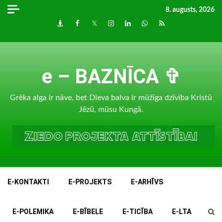
Skip
8. augusts, 2026
to
Draugiem
Facebook
Twitter
Instagram
LinkedIn
whatsapp
RSS
content
e – BAZNĪCA ✞
Grēka alga ir nāve, bet Dieva balva ir mūžīga dzīvība Kristū
Jēzū, mūsu Kungā.
E-KONTAKTI
E-PROJEKTS
E-ARHĪVS
E-POLEMIKA
E-BĪBELE
E-TICĪBA
E-LTA