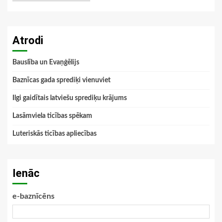
Atrodi
Bauslība un Evaņģēlijs
Baznīcas gada sprediķi vienuviet
Ilgi gaidītais latviešu sprediķu krājums
Lasāmviela ticības spēkam
Luteriskās ticības apliecības
Ienāc
e-baznīcēns