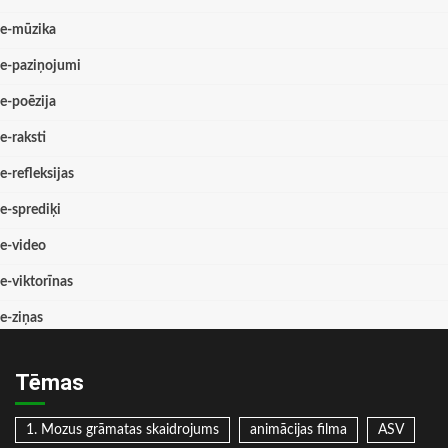
e-mūzika
e-paziņojumi
e-poēzija
e-raksti
e-refleksijas
e-sprediķi
e-video
e-viktorīnas
e-ziņas
Tēmas
1. Mozus grāmatas skaidrojums
animācijas filma
ASV