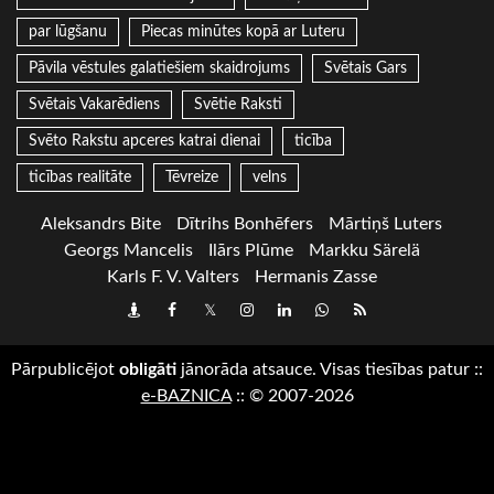
par lūgšanu
Piecas minūtes kopā ar Luteru
Pāvila vēstules galatiešiem skaidrojums
Svētais Gars
Svētais Vakarēdiens
Svētie Raksti
Svēto Rakstu apceres katrai dienai
ticība
ticības realitāte
Tēvreize
velns
Aleksandrs Bite
Dītrihs Bonhēfers
Mārtiņš Luters
Georgs Mancelis
Ilārs Plūme
Markku Särelä
Karls F. V. Valters
Hermanis Zasse
Draugiem
Facebook
Twitter
Instagram
LinkedIn
whatsapp
RSS
Pārpublicējot
obligāti
jānorāda atsauce. Visas tiesības patur
::
e-BAZNICA
::
© 2007-2026