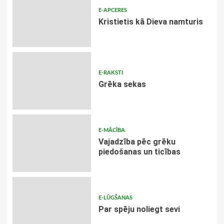
E-APCERES
Kristietis kā Dieva namturis
E-RAKSTI
Grēka sekas
E-MĀCĪBA
Vajadzība pēc grēku
piedošanas un ticības
E-LŪGŠANAS
Par spēju noliegt sevi