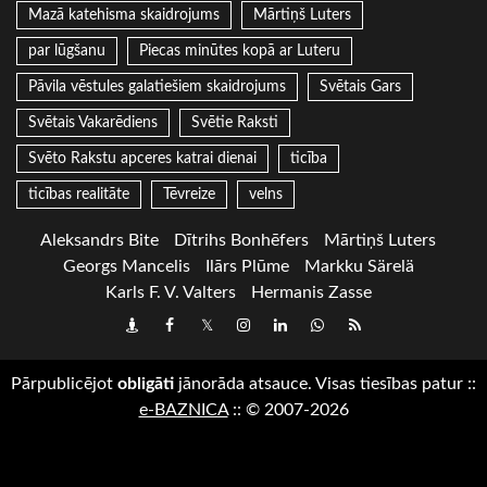
Mazā katehisma skaidrojums
Mārtiņš Luters
par lūgšanu
Piecas minūtes kopā ar Luteru
Pāvila vēstules galatiešiem skaidrojums
Svētais Gars
Svētais Vakarēdiens
Svētie Raksti
Svēto Rakstu apceres katrai dienai
ticība
ticības realitāte
Tēvreize
velns
Aleksandrs Bite
Dītrihs Bonhēfers
Mārtiņš Luters
Georgs Mancelis
Ilārs Plūme
Markku Särelä
Karls F. V. Valters
Hermanis Zasse
Draugiem
Facebook
Twitter
Instagram
LinkedIn
whatsapp
RSS
Pārpublicējot
obligāti
jānorāda atsauce. Visas tiesības patur
::
e-BAZNICA
::
© 2007-2026