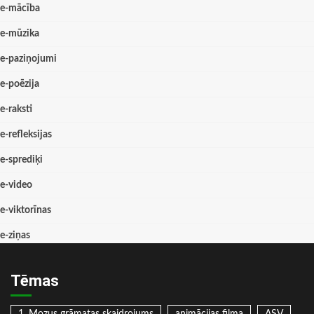
e-mācība
e-mūzika
e-paziņojumi
e-poēzija
e-raksti
e-refleksijas
e-sprediķi
e-video
e-viktorīnas
e-ziņas
Tēmas