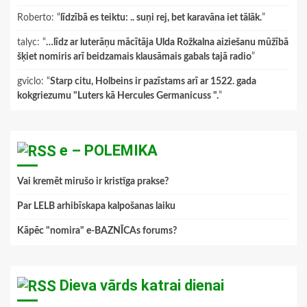
Roberto
: “
līdzībā es teiktu: .. suņi rej, bet karavāna iet tālāk.
”
talyc
: “
…līdz ar luterāņu mācītāja Ulda Rožkalna aiziešanu mūžībā
šķiet nomiris arī beidzamais klausāmais gabals tajā radio
”
gviclo
: “
Starp citu, Holbeins ir pazīstams arī ar 1522. gada
kokgriezumu "Luters kā Hercules Germanicuss ".
”
e – POLEMIKA
Vai kremēt mirušo ir kristīga prakse?
Par LELB arhibīskapa kalpošanas laiku
Kāpēc "nomira" e-BAZNĪCAs forums?
Dieva vārds katrai dienai