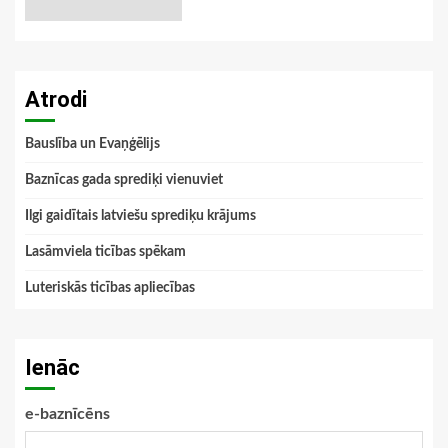
Atrodi
Bauslība un Evaņģēlijs
Baznīcas gada sprediķi vienuviet
Ilgi gaidītais latviešu sprediķu krājums
Lasāmviela ticības spēkam
Luteriskās ticības apliecības
Ienāc
e-baznīcēns