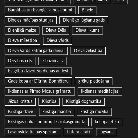
1. Mozus grāmatas skaidrojums
animācijas filma
ASV
Bauslības un Evaņģēlija noslēpumi
Bībele
Bībeles mācības studijas
Dienišķo lūgšanu gads
Dienišķā maize
Dieva Dēls
Dieva likums
Dieva mīlestība
Dieva vārds
Dieva Vārds katrai gada dienai
Dieva žēlastība
Dzīvības ceļš
e-baznica.lv
Es gribu dzīvot šīs dienas ar Tevi
Gads kopa ar Dītrihu Bonhēferu
grēku piedošana
Ikdienas ar Pirmo Mozus grāmatu
Ikdienas meditācijas
Jēzus Kristus
Kristība
Kristīgā dogmatika
Kristīgā dzīve
kristīgā mācība
kristīgā mūzika
Kristīgās ētikas un morāles rokasgrāmata
kristīgā ētika
Lasāmviela ticības spēkam
Lutera citāti
lūgšana