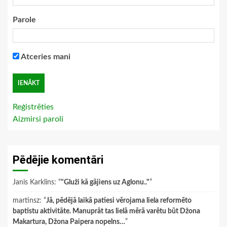
Parole
Atceries mani
Reģistrēties
Aizmirsi paroli
Pēdējie komentāri
Janis Karklins
: “
"Gluži kā gājiens uz Aglonu.."
”
martinsz
: “
Jā, pēdējā laikā patiesi vērojama liela reformēto
baptistu aktivitāte. Manuprāt tas lielā mērā varētu būt Džona
Makartura, Džona Paipera nopelns…
”