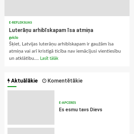
E-REFLEKSIJAS
Luterāņu arhibīskapam īsa atmiņa
gviclo
Šķiet, Latvijas luterāņu arhibīskapam ir gaužām īsa
atmiņa vai arī kristīgā ticība nav iemācījusi vientiesību
un atklātību....
Lasīt tālāk
Aktuālākie
Komentētākie
E-APCERES
Es esmu tavs Dievs