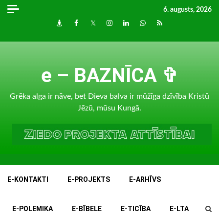
Skip
6. augusts, 2026
to
Draugiem
Facebook
Twitter
Instagram
LinkedIn
whatsapp
RSS
content
e – BAZNĪCA ✞
Grēka alga ir nāve, bet Dieva balva ir mūžīga dzīvība Kristū
Jēzū, mūsu Kungā.
E-KONTAKTI
E-PROJEKTS
E-ARHĪVS
E-POLEMIKA
E-BĪBELE
E-TICĪBA
E-LTA