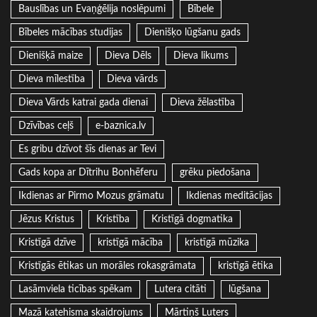
Bauslības un Evaņģēlija noslēpumi
Bībele
Bībeles mācības studijas
Dienišķo lūgšanu gads
Dienišķā maize
Dieva Dēls
Dieva likums
Dieva mīlestība
Dieva vārds
Dieva Vārds katrai gada dienai
Dieva žēlastība
Dzīvības ceļš
e-baznica.lv
Es gribu dzīvot šīs dienas ar Tevi
Gads kopa ar Dītrihu Bonhēferu
grēku piedošana
Ikdienas ar Pirmo Mozus grāmatu
Ikdienas meditācijas
Jēzus Kristus
Kristība
Kristīgā dogmatika
Kristīgā dzīve
kristīgā mācība
kristīgā mūzika
Kristīgās ētikas un morāles rokasgrāmata
kristīgā ētika
Lasāmviela ticības spēkam
Lutera citāti
lūgšana
Mazā katehisma skaidrojums
Mārtiņš Luters