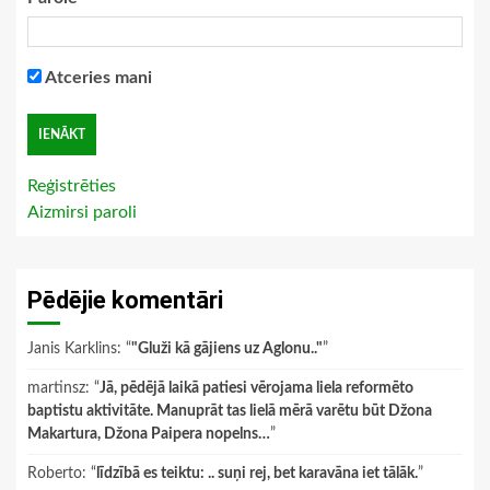
Atceries mani
Reģistrēties
Aizmirsi paroli
Pēdējie komentāri
Janis Karklins
: “
"Gluži kā gājiens uz Aglonu.."
”
martinsz
: “
Jā, pēdējā laikā patiesi vērojama liela reformēto
baptistu aktivitāte. Manuprāt tas lielā mērā varētu būt Džona
Makartura, Džona Paipera nopelns…
”
Roberto
: “
līdzībā es teiktu: .. suņi rej, bet karavāna iet tālāk.
”