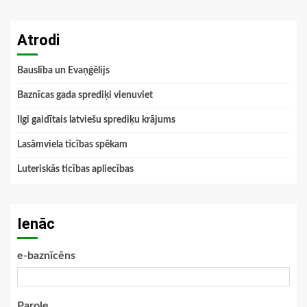
Atrodi
Bauslība un Evaņģēlijs
Baznīcas gada sprediķi vienuviet
Ilgi gaidītais latviešu sprediķu krājums
Lasāmviela ticības spēkam
Luteriskās ticības apliecības
Ienāc
e-baznīcēns
Parole