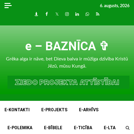
Skip
6. augusts, 2026
to
Draugiem
Facebook
Twitter
Instagram
LinkedIn
whatsapp
RSS
content
e – BAZNĪCA ✞
Grēka alga ir nāve, bet Dieva balva ir mūžīga dzīvība Kristū
Jēzū, mūsu Kungā.
E-KONTAKTI
E-PROJEKTS
E-ARHĪVS
E-POLEMIKA
E-BĪBELE
E-TICĪBA
E-LTA