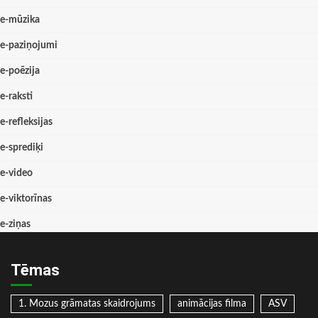
e-mūzika
e-paziņojumi
e-poēzija
e-raksti
e-refleksijas
e-sprediķi
e-video
e-viktorīnas
e-ziņas
Tēmas
1. Mozus grāmatas skaidrojums
animācijas filma
ASV