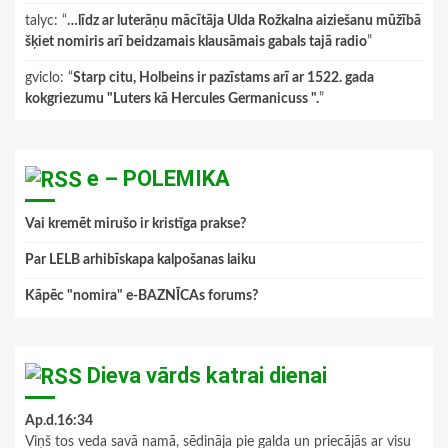
talyc
: “
…līdz ar luterāņu mācītāja Ulda Rožkalna aiziešanu mūžībā
šķiet nomiris arī beidzamais klausāmais gabals tajā radio
”
gviclo
: “
Starp citu, Holbeins ir pazīstams arī ar 1522. gada
kokgriezumu "Luters kā Hercules Germanicuss ".
”
e – POLEMIKA
Vai kremēt mirušo ir kristīga prakse?
Par LELB arhibīskapa kalpošanas laiku
Kāpēc "nomira" e-BAZNĪCAs forums?
Dieva vārds katrai dienai
Ap.d.16:34
Viņš tos veda savā namā, sēdināja pie galda un priecājās ar visu