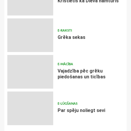
Kristietis kā Dieva namturis
E-RAKSTI
Grēka sekas
E-MĀCĪBA
Vajadzība pēc grēku
piedošanas un ticības
E-LŪGŠANAS
Par spēju noliegt sevi