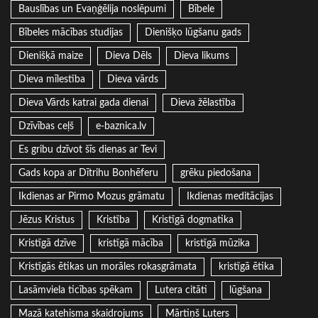
Bauslības un Evaņģēlija noslēpumi
Bībele
Bībeles mācības studijas
Dienišķo lūgšanu gads
Dienišķā maize
Dieva Dēls
Dieva likums
Dieva mīlestība
Dieva vārds
Dieva Vārds katrai gada dienai
Dieva žēlastība
Dzīvības ceļš
e-baznica.lv
Es gribu dzīvot šīs dienas ar Tevi
Gads kopa ar Dītrihu Bonhēferu
grēku piedošana
Ikdienas ar Pirmo Mozus grāmatu
Ikdienas meditācijas
Jēzus Kristus
Kristība
Kristīgā dogmatika
Kristīgā dzīve
kristīgā mācība
kristīgā mūzika
Kristīgās ētikas un morāles rokasgrāmata
kristīgā ētika
Lasāmviela ticības spēkam
Lutera citāti
lūgšana
Mazā katehisma skaidrojums
Mārtiņš Luters