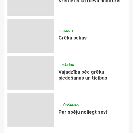
Kristietis kā Dieva namturis
E-RAKSTI
Grēka sekas
E-MĀCĪBA
Vajadzība pēc grēku
piedošanas un ticības
E-LŪGŠANAS
Par spēju noliegt sevi