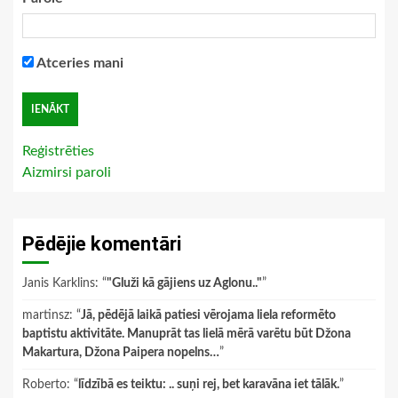
Atceries mani
Reģistrēties
Aizmirsi paroli
Pēdējie komentāri
Janis Karklins
: “
"Gluži kā gājiens uz Aglonu.."
”
martinsz
: “
Jā, pēdējā laikā patiesi vērojama liela reformēto
baptistu aktivitāte. Manuprāt tas lielā mērā varētu būt Džona
Makartura, Džona Paipera nopelns…
”
Roberto
: “
līdzībā es teiktu: .. suņi rej, bet karavāna iet tālāk.
”