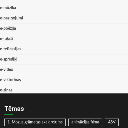
e-mūzika
e-paziņojumi
e-poēzija
e-raksti
e-refleksijas
e-sprediķi
e-video
e-viktorīnas
e-ziņas
Tēmas
1. Mozus grāmatas skaidrojums
animācijas filma
ASV