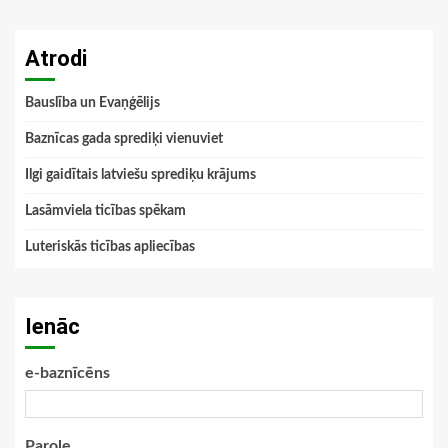
Atrodi
Bauslība un Evaņģēlijs
Baznīcas gada sprediķi vienuviet
Ilgi gaidītais latviešu sprediķu krājums
Lasāmviela ticības spēkam
Luteriskās ticības apliecības
Ienāc
e-baznīcēns
Parole