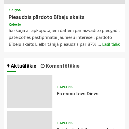
E-ZIŅAS
Pieaudzis pārdoto Bībeļu skaits
Roberto
Saskaņā ar apkopotajiem datiem par aizvadīto piecgadi,
pateicoties pastiprinātai jauniešu interesei, pārdoto
Bībeļu skaits Lielbritānijā pieaudzis par 87%....
Lasīt tālāk
Aktuālākie
Komentētākie
E-APCERES
Es esmu tavs Dievs
E-APCERES