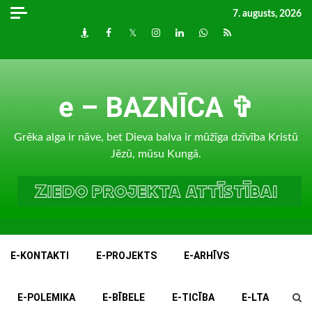
Skip
7. augusts, 2026
to
Draugiem
Facebook
Twitter
Instagram
LinkedIn
whatsapp
RSS
content
e – BAZNĪCA ✞
Grēka alga ir nāve, bet Dieva balva ir mūžīga dzīvība Kristū
Jēzū, mūsu Kungā.
E-KONTAKTI
E-PROJEKTS
E-ARHĪVS
E-POLEMIKA
E-BĪBELE
E-TICĪBA
E-LTA