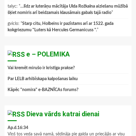
talyc
: “
…līdz ar luterāņu mācītāja Ulda Rožkalna aiziešanu mūžībā
šķiet nomiris arī beidzamais klausāmais gabals tajā radio
”
gviclo
: “
Starp citu, Holbeins ir pazīstams arī ar 1522. gada
kokgriezumu "Luters kā Hercules Germanicuss ".
”
e – POLEMIKA
Vai kremēt mirušo ir kristīga prakse?
Par LELB arhibīskapa kalpošanas laiku
Kāpēc "nomira" e-BAZNĪCAs forums?
Dieva vārds katrai dienai
Ap.d.16:34
Viņš tos veda savā namā, sēdināja pie galda un priecājās ar visu