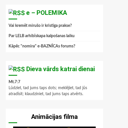
e – POLEMIKA
Vai kremēt mirušo ir kristīga prakse?
Par LELB arhibīskapa kalpošanas laiku
Kāpēc "nomira" e-BAZNĪCAs forums?
Dieva vārds katrai dienai
Mt.7:7
Lūdziet, tad jums taps dots; meklējiet, tad jūs
atradīsit; klaudziniet, tad jums taps atvērts.
Animācijas filma