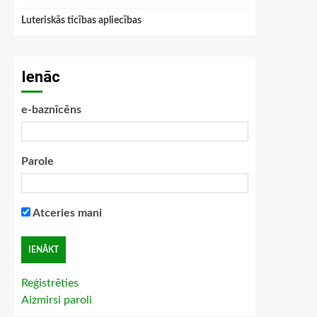
Luteriskās ticības apliecības
Ienāc
e-baznīcēns
Parole
Atceries mani
Reģistrēties
Aizmirsi paroli