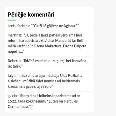
Pēdējie komentāri
Janis Karklins
: “
"Gluži kā gājiens uz Aglonu.."
”
martinsz
: “
Jā, pēdējā laikā patiesi vērojama liela
reformēto baptistu aktivitāte. Manuprāt tas lielā
mērā varētu būt Džona Makartura, Džona Paipera
nopelns…
”
Roberto
: “
līdzībā es teiktu: .. suņi rej, bet karavāna
iet tālāk.
”
talyc
: “
…līdz ar luterāņu mācītāja Ulda Rožkalna
aiziešanu mūžībā šķiet nomiris arī beidzamais
klausāmais gabals tajā radio
”
gviclo
: “
Starp citu, Holbeins ir pazīstams arī ar
1522. gada kokgriezumu "Luters kā Hercules
Germanicuss ".
”