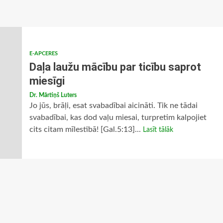
E-APCERES
Daļa laužu mācību par ticību saprot
miesīgi
Dr. Mārtiņš Luters
Jo jūs, brāļi, esat svabadībai aicināti. Tik ne tādai
svabadībai, kas dod vaļu miesai, turpretim kalpojiet
cits citam mīlestībā! [Gal.5:13]...
Lasīt tālāk