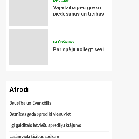
E-MĀCĪBA
Vajadzība pēc grēku
piedošanas un ticības
E-LŪGŠANAS
Par spēju noliegt sevi
Atrodi
Bauslība un Evaņģēlijs
Baznīcas gada sprediķi vienuviet
Ilgi gaidītais latviešu sprediķu krājums
Lasāmviela ticības spēkam