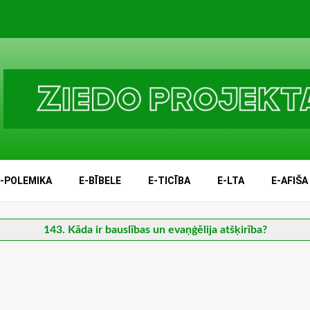
E-POLEMIKA
E-BĪBELE
E-TICĪBA
E-LTA
E-AFIŠA
143. Kāda ir bauslības un evaņģēlija atšķirība?