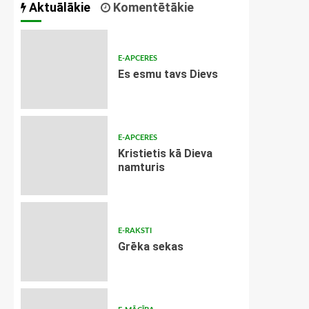
Aktuālākie
Komentētākie
E-APCERES
Es esmu tavs Dievs
E-APCERES
Kristietis kā Dieva
namturis
E-RAKSTI
Grēka sekas