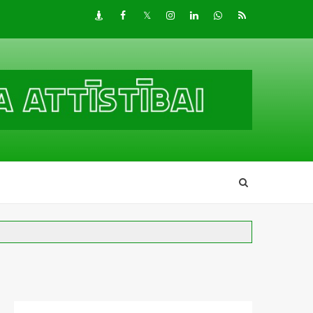
Draugiem
Facebook
Twitter
Instagram
LinkedIn
whatsapp
RSS