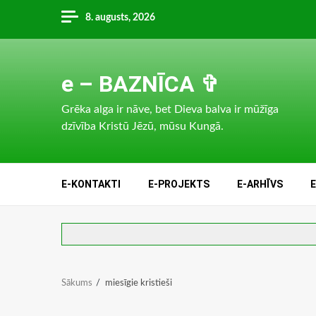
Skip
8. augusts, 2026
to
content
e – BAZNĪCA ✞
Grēka alga ir nāve, bet Dieva balva ir mūžīga
dzīvība Kristū Jēzū, mūsu Kungā.
E-KONTAKTI
E-PROJEKTS
E-ARHĪVS
Sākums
miesīgie kristieši